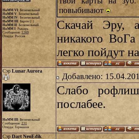
твои карты на зуб
повыбивают
HoMM VI
: Безземельный
HoMM V
: Безземельный
HoMM IV
: Безземельный
Скачай Эру, 
HoMM III
: Барон (
1
)
HoMM II
: Безземельный
HoMM I
: Рыцарь
Сообщения:
1269
никакого ВоГа
Откуда: Россия
легко пойдут на
Сэр
Lunar Aurora
Добавлено: 15.04.20
Слабо рофлиш
послабее.
HoMM III
: Безземельный
Сообщения:
231
Откуда: Германия
Сэр
Dart NeoEdik