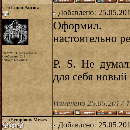
Сэр
Lunar Aurora
Добавлено: 25.05.20
Оформил. 
настоятельно р
HoMM III
: Безземельный
Сообщения:
231
P. S. Не дума
Откуда: Германия
для себя новый 
Изменено 25.05.2017 
Сэр
Symphony Messes
Добавлено: 25.05.20