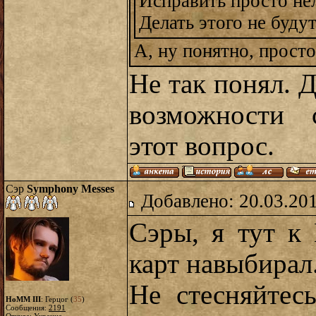
Исправить просто нел
Делать этого не будут
А, ну понятно, просто
Не так понял. Д
возможности 
этот вопрос.
Сэр
Symphony Messes
Добавлено: 20.03.20
Сэры, я тут к
карт навыбирал
Не стесняйтес
HoMM III
: Герцог (
35
)
Сообщения:
2191