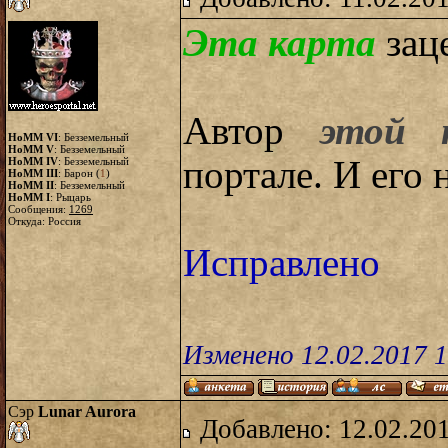
Эта карта
зац
Автор
этой 
HoMM VI
: Безземельный
HoMM V
: Безземельный
портале. И его 
HoMM IV
: Безземельный
HoMM III
: Барон (
1
)
HoMM II
: Безземельный
HoMM I
: Рыцарь
Сообщения:
1269
Откуда: Россия
Исправлено
Изменено 12.02.2017 
Сэр
Lunar Aurora
Добавлено: 12.02.20