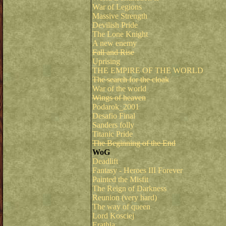
War of Legions
Massive Strength
Devilish Pride
The Lone Knight
A new enemy
Fall and Rise
Uprising
THE EMPIRE OF THE WORLD
The search for the cloak
War of the world
Wings of heaven
Podarok_2001
Desafio Final
Sanders folly
Titanic Pride
The Beginning of the End
WoG
Deadlift
Fantasy - Heroes III Forever
Painted the Misfit
The Reign of Darkness
Reunion (very hard)
The way of queen
Lord Kosciej
Erathia