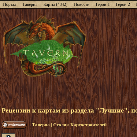
Портал
Таверна
Карты (4842)
Новости
Герои 1
Герои 2
Рецензии к картам из раздела "Лучшие", п
|
Таверна
Столик Картостроителей