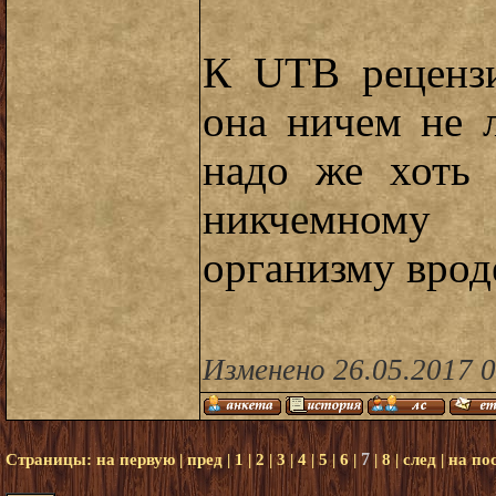
К UTB рецензи
она ничем не 
надо же хоть 
никчемному
организму врод
Изменено 26.05.2017 
7
Страницы:
на первую
|
пред
|
1
|
2
|
3
|
4
|
5
|
6
|
|
8
|
след
|
на по