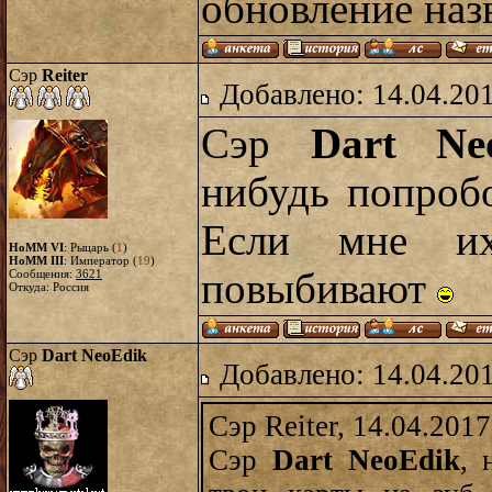
обновление наз
Сэр
Reiter
Добавлено: 14.04.20
Сэр
Dart Ne
нибудь попробо
Если мне и
HoMM VI
: Рыцарь (
1
)
HoMM III
: Император (
19
)
повыбивают
Сообщения:
3621
Откуда: Россия
Сэр
Dart NeoEdik
Добавлено: 14.04.20
Сэр Reiter, 14.04.2017
Сэр
Dart NeoEdik
, 