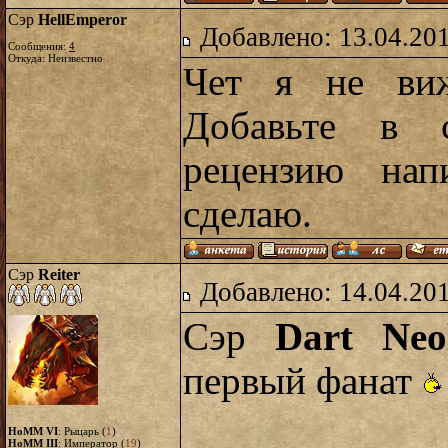
Сэр
HellEmperor
Добавлено: 13.04.20
Сообщения:
4
Откуда: Неизвестно
Чет я не ви
Добавьте в 
рецензию на
сделаю.
Сэр
Reiter
Добавлено: 14.04.20
Сэр
Dart Neo
первый фанат
HoMM VI
: Рыцарь (
1
)
HoMM III
: Император (
19
)