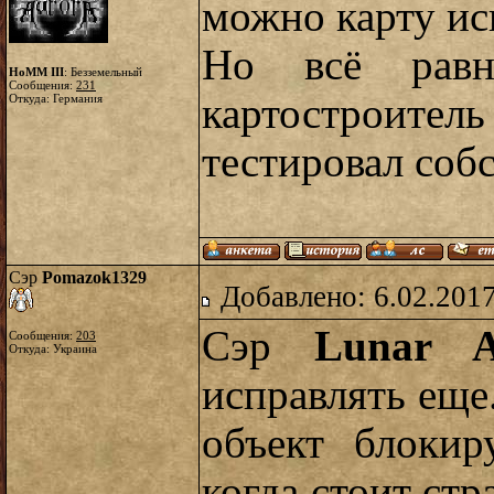
можно карту ис
Но всё равн
HoMM III
: Безземельный
Сообщения:
231
картостроител
Откуда: Германия
тестировал соб
Сэр
Pomazok1329
Добавлено: 6.02.2017
Сэр
Lunar A
Сообщения:
203
Откуда: Украина
исправлять еще
объект блокир
когда стоит стр