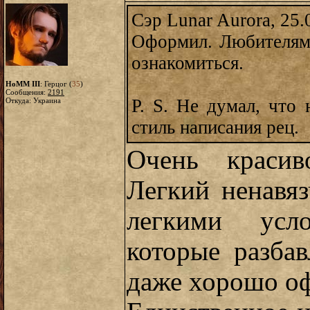
Сэр Lunar Aurora, 25.
Оформил. Любителям
ознакомиться.
HoMM III
: Герцог (
35
)
Сообщения:
2191
P. S. Не думал, что
Откуда: Украина
стиль написания рец.
Очень красив
Легкий ненавяз
легкими усло
которые разба
даже хорошо оф