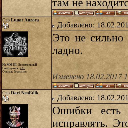
там не находитс
Сэр
Lunar Aurora
Добавлено: 18.02.20
Это не сильно
ладно.
HoMM III
: Безземельный
Сообщения:
231
Откуда: Германия
Изменено 18.02.2017 
Сэр
Dart NeoEdik
Добавлено: 18.02.20
Ошибки есть
исправлять. Эт