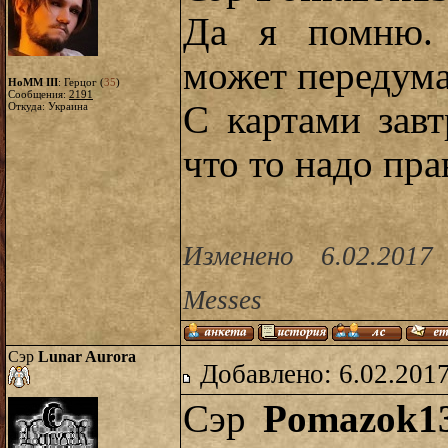
Да я помню. 
может передума
HoMM III
: Герцог (
35
)
Сообщения:
2191
С картами завт
Откуда: Украина
что то надо пра
Изменено 6.02.2017
Messes
Сэр
Lunar Aurora
Добавлено: 6.02.2017
Сэр
Pomazok1