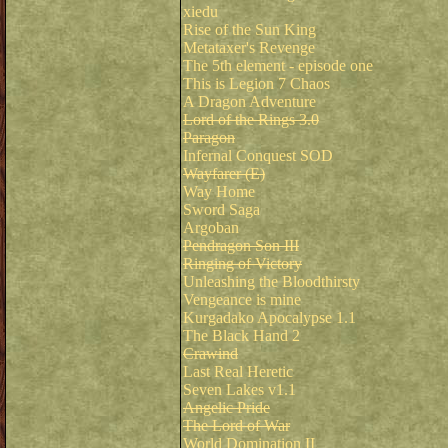
xiedu
Rise of the Sun King
Metataxer's Revenge
The 5th element - episode one
This is Legion 7 Chaos
A Dragon Adventure
Lord of the Rings 3.0
Paragon
Infernal Conquest SOD
Wayfarer (E)
Way Home
Sword Saga
Argoban
Pendragon Son III
Ringing of Victory
Unleashing the Bloodthirsty
Vengeance is mine
Kurgadako Apocalypse 1.1
The Black Hand 2
Crawind
Last Real Heretic
Seven Lakes v1.1
Angelic Pride
The Lord of War
World Domination II