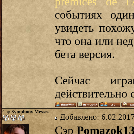
premices de l'
событиях оди
увидеть похожу
что она или нед
бета версия.
Сейчас игр
действительно с
Сэр
Symphony Messes
Добавлено: 6.02.2017
Сэр
Pomazok1