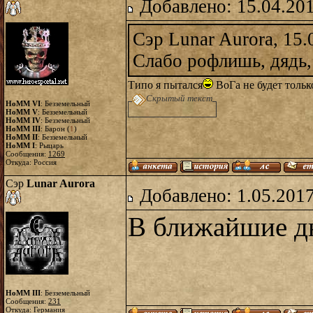
Добавлено: 15.04.20
Сэр Lunar Aurora, 15.
Слабо рофлишь, дядь,
Типо я пытался
ВоГа не будет тольк
Скрытый текст
HoMM VI
: Безземельный
HoMM V
: Безземельный
HoMM IV
: Безземельный
HoMM III
: Барон (
1
)
HoMM II
: Безземельный
HoMM I
: Рыцарь
Сообщения:
1269
Откуда: Россия
Сэр
Lunar Aurora
Добавлено: 1.05.2017
В ближайшие дн
HoMM III
: Безземельный
Сообщения:
231
Откуда: Германия