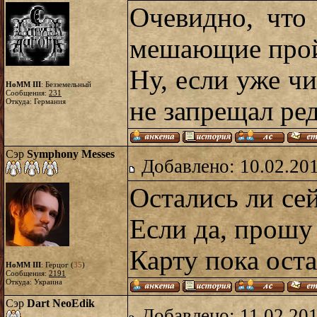
Очевидно, что
мешающие прой
Ну, если уже чи
HoMM III
: Безземельный
Сообщения:
231
не запрещал ред
Откуда: Германия
Сэр
Symphony Messes
Добавлено: 10.02.20
Остались ли се
Если да, прошу 
Карту пока оста
HoMM III
: Герцог (
35
)
Сообщения:
2191
Откуда: Украина
Сэр
Dart NeoEdik
Добавлено: 11.02.20