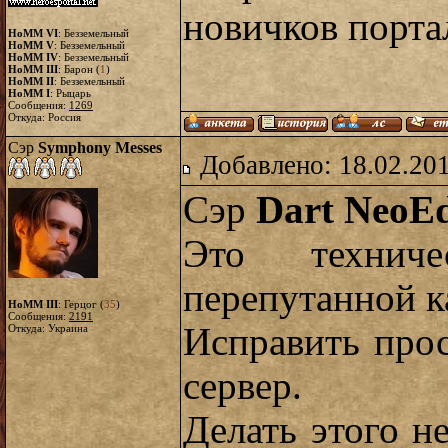
новичков порта
HoMM VI
: Безземельный
HoMM V
: Безземельный
HoMM IV
: Безземельный
HoMM III
: Барон (
1
)
HoMM II
: Безземельный
HoMM I
: Рыцарь
Сообщения:
1269
Откуда: Россия
Сэр
Symphony Messes
Добавлено: 18.02.20
Сэр
Dart NeoE
Это технич
перепутанной к
HoMM III
: Герцог (
35
)
Сообщения:
2191
Исправить прос
Откуда: Украина
сервер.
Делать этого не