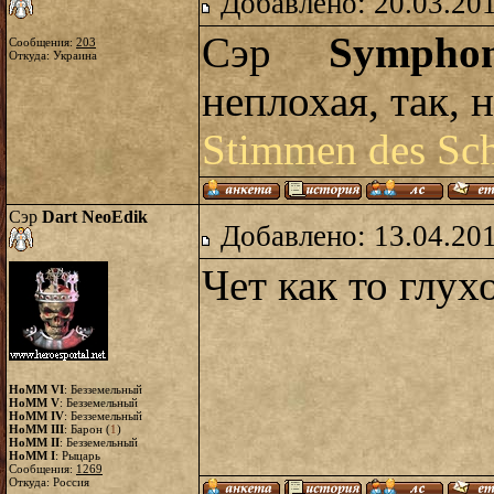
Добавлено: 20.03.20
Сэр
Sympho
Сообщения:
203
Откуда: Украина
неплохая, так, 
Stimmen des Sch
Сэр
Dart NeoEdik
Добавлено: 13.04.20
Чет как то глухо
HoMM VI
: Безземельный
HoMM V
: Безземельный
HoMM IV
: Безземельный
HoMM III
: Барон (
1
)
HoMM II
: Безземельный
HoMM I
: Рыцарь
Сообщения:
1269
Откуда: Россия