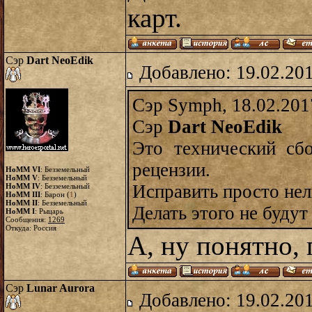
карт.
Сэр
Dart NeoEdik
Добавлено: 19.02.20
Сэр Symph, 18.02.201
Сэр
Dart NeoEdik
Это технический сб
рецензии.
HoMM VI
: Безземельный
HoMM V
: Безземельный
Исправить просто нель
HoMM IV
: Безземельный
HoMM III
: Барон (
1
)
HoMM II
: Безземельный
Делать этого не будут 
HoMM I
: Рыцарь
Сообщения:
1269
Откуда: Россия
А, ну понятно, 
Сэр
Lunar Aurora
Добавлено: 19.02.20