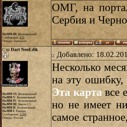
ОМГ, на порта
Сербия и Черно
HoMM III
: Безземельный
Сообщения:
231
Откуда: Германия
Сэр
Dart NeoEdik
Добавлено: 18.02.20
Несколько меся
на эту ошибку, 
Эта карта
все е
HoMM VI
: Безземельный
HoMM V
: Безземельный
но не имеет н
HoMM IV
: Безземельный
HoMM III
: Барон (
1
)
HoMM II
: Безземельный
HoMM I
: Рыцарь
самое странное
Сообщения:
1269
Откуда: Россия