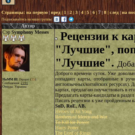
7
Страницы:
на первую
|
пред
|
1
|
2
|
3
|
4
|
5
|
6
|
|
8
|
след
|
на по
Подписывайтесь на наши группы:
Автор
Сэр
Symphony Messes
Рецензии к ка
"Лучшие", поп
"Лучшие".
Доба
Доброго времени суток. Уже довольн
попадают карты, отобранные в ручн
HoMM III
: Герцог (
35
)
Сообщения:
2191
англоязычных/китайских ресурсах). Д
Откуда: Украина
картах, предлагаю поучаствовать в его
Предлагать карты-кандидаты в разде
Писать рецензии к уже пройденным к
SoD, RoE, AB.
Heroes of Jin Yong
Brothers of Mercy and War
To Kill for Power
Harry Potter
The Lord of Rings