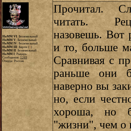
Прочитал. С
читать. Рец
назовешь. Вот 
HoMM VI
: Безземельный
HoMM V
: Безземельный
и то, больше м
HoMM IV
: Безземельный
HoMM III
: Барон (
1
)
HoMM II
: Безземельный
HoMM I
: Рыцарь
Сравнивая с п
Сообщения:
1269
Откуда: Россия
раньше они б
наверно вы зак
но, если честн
хороша, но 
"жизни", чем о 