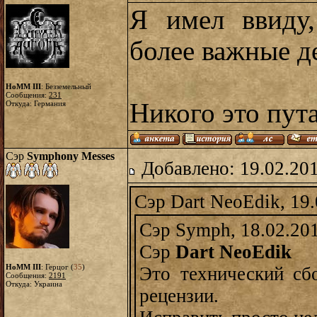
Я имел ввиду,
более важные д
HoMM III
: Безземельный
Сообщения:
231
Никого это пута
Откуда: Германия
Сэр
Symphony Messes
Добавлено: 19.02.20
Сэр Dart NeoEdik, 19.
Сэр Symph, 18.02.20
Сэр
Dart NeoEdik
HoMM III
: Герцог (
35
)
Это технический сб
Сообщения:
2191
Откуда: Украина
рецензии.