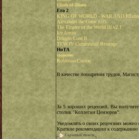
Clash of Titans
Era 2
KING OF WORLD - WAR AND REuni
Alexander the Great 1.05
The Empire of the World III v2.1
Ice Arrow
Dragon Lord II
TEW IV Commodus' Revenge
HoTA
crapcore
Robinson Crusoe
В качестве поощрения трудов, Магист
За 5 хороших рецензий, Вы получит
столик "Коллегии Цензоров".
Уведомлять о своих рецензиях можно (
Краткие рекомендации к содержанию 
Скрытый текст