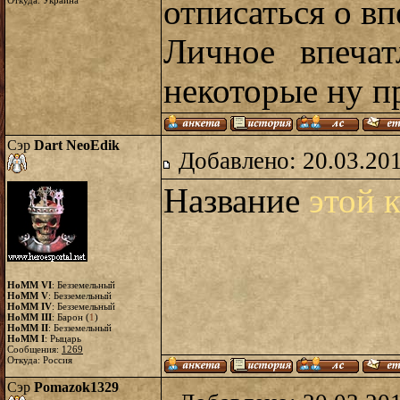
отписаться о вп
Откуда: Украина
Личное впечат
некоторые ну п
Сэр
Dart NeoEdik
Добавлено: 20.03.20
Название
этой 
HoMM VI
: Безземельный
HoMM V
: Безземельный
HoMM IV
: Безземельный
HoMM III
: Барон (
1
)
HoMM II
: Безземельный
HoMM I
: Рыцарь
Сообщения:
1269
Откуда: Россия
Сэр
Pomazok1329