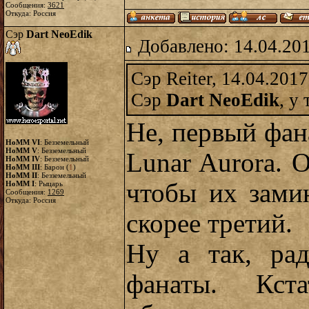
Сообщения:
3621
Откуда: Россия
Сэр
Dart NeoEdik
Добавлено: 14.04.20
Сэр Reiter, 14.04.2017
Сэр
Dart NeoEdik
, у
Не, первый фана
HoMM VI
: Безземельный
HoMM V
: Безземельный
Lunar Aurora. 
HoMM IV
: Безземельный
HoMM III
: Барон (
1
)
HoMM II
: Безземельный
чтобы их зами
HoMM I
: Рыцарь
Сообщения:
1269
Откуда: Россия
скорее третий.
Ну а так, рад
фанаты. Кст