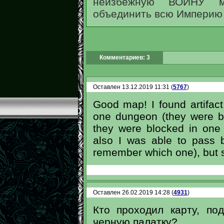
неизбежную ВОЙНУ м
объединить всю Империю
Комментариев: 3
Оставлен 13.12.2019 11:31 (
5767
)
Good map! I found artifac
one dungeon (they were bl
they were blocked in one 
also I was able to pass b
remember which one), but sti
Оставлен 26.02.2019 14:28 (
4931
)
Кто проходил карту, под
черную палатку?