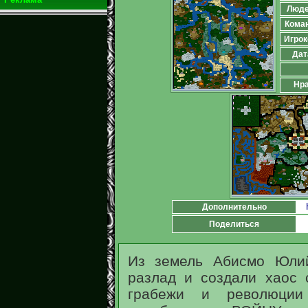
Люд
Кома
Игрок
Дат
Нра
Дополнительно
Поделиться
Из земель Абисмо Юли
разлад и создали хаос 
грабежи и революции