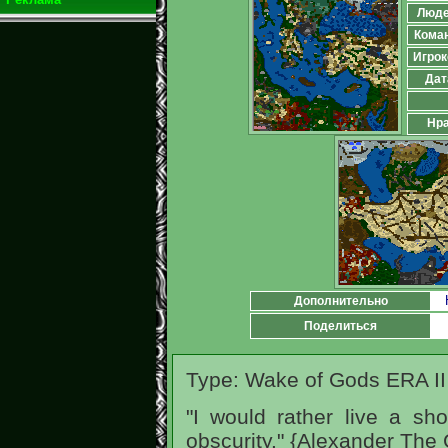
Люд
Кома
Игрок
Дат
Нра
Дополнительно
Поделиться
Type: Wake of Gods ERA II
"I would rather live a sho
obscurity." {Alexander The 