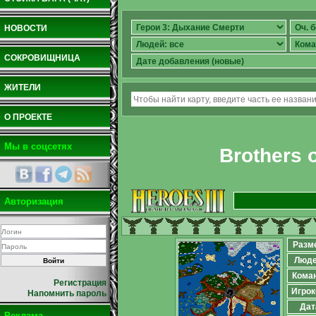
НОВОСТИ
СОКРОВИЩНИЦА
ЖИТЕЛИ
О ПРОЕКТЕ
Мы в соцсетях
Brothers 
Авторизация
Разм
Люд
Кома
Регистрация
Игрок
Напомнить пароль
Дат
Реклама