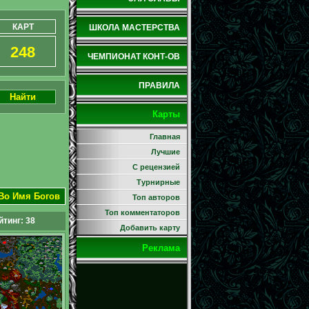
КАРТ
ШКОЛА МАСТЕРСТВА
248
ЧЕМПИОНАТ КОНТ-ОВ
ПРАВИЛА
Найти
Карты
Главная
Лучшие
С рецензией
Турнирные
 Во Имя Богов
Топ авторов
Топ комментаторов
йтинг:
38
Добавить карту
Реклама