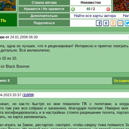
Страна автора
Неизвестно
Нравится / Не нравится
40
/
2
Найти все карты автора
Нап
Дополнительно
ть
Поделиться
ра от
24.01.2006 06:30
та, одна из лучших, что я рецензировал! Интересно и приятно поигра
 детально. Все великолепно.
 10 из 10.
 sir Black Boomer.
ев: 6
Оставит
4.2023 20:37 (
11059
)
ачинал, но как-то быстро ко мне повалили ПК с полетами, а когд
то там уже все собрано и захвачено, благодаря полетам. Наверно моя
та вогифицировалась и в настройках стояло разрешение полета, портала
ать, но карта запомнилась.
л играть за Замок, рестартил, смотрел, чтобы сверху тоже появился З