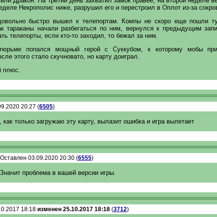
или Дракон. На третий день захватил замок правее, на второй неделе в
еделе Некрополис ниже, разрушил его и перестроил в Оплот из-за сокр
довольно быстро вышел к телепортам. Компы не скоро еще пошли ту
ак тараканы начали разбегаться по ним, вернулся к предыдущим зап
ть телепорты, если кто-то заходил, то бежал за ним.
 тюрьме попался мощный герой с Суккубом, к которому мобы при
сле этого стало скучновато, но карту доиграл.
 плюс.
9.2020 20:27 (
6505
)
 как только загружаю эту карту, вылазит ошибка и игра вылетает
Оставлен 03.09.2020 20:30 (
6555
)
Значит проблема в вашей версии игры.
10.2017 18:18
изменен 25.10.2017 18:18
(
3712
)