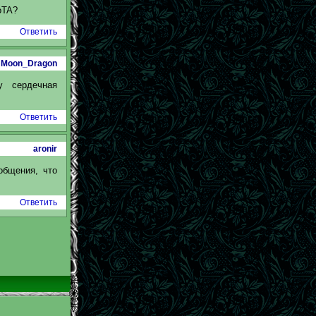
oTA?
Ответить
Moon_Dragon
у сердечная
Ответить
aronir
общения, что
Ответить