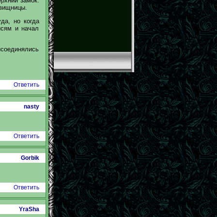
ерхний замок.
овищницы.
да, но когда
исям и начал
соединялись
Ответить
nasty
Ответить
Gorbik
Ответить
YraSha