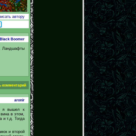
исать автору
Black Boomer
ть. Ландшафты
ь комментарий
aronir
а я вышел к
 вина в этом,
 и т.д. Тогда
амок и второй