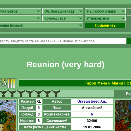
Применить
Reunion (very hard)
Герои Меча и Магии III:
Ре
Размер
XL
Автор
Unregistered Au..
Людей
8
Язык
Английский
Команд
0
Комментариев
6
Игроков
8
Скачиваний
32406
Дата размещения карты
19.01.2006