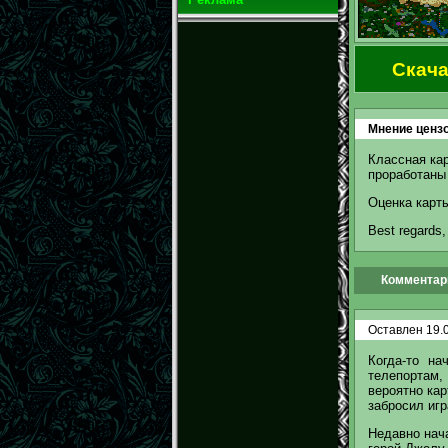
Скача
Мнение цензо
Классная кар
проработаны
Оценка карты
Best regards,
Комментари
Оставлен 19.0
Когда-то н
телепортам, 
вероятно кар
забросил игр
Недавно нача