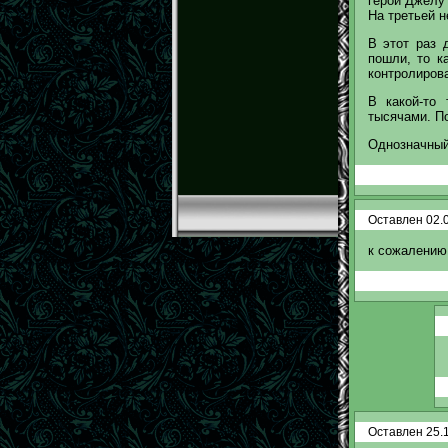
герой Джелу 
На третьей н
В этот раз 
пошли, то к
контролирова
В какой-то
тысячами. По
Однозначный
Оставлен 02.0
к сожалению,
Оставлен 25.