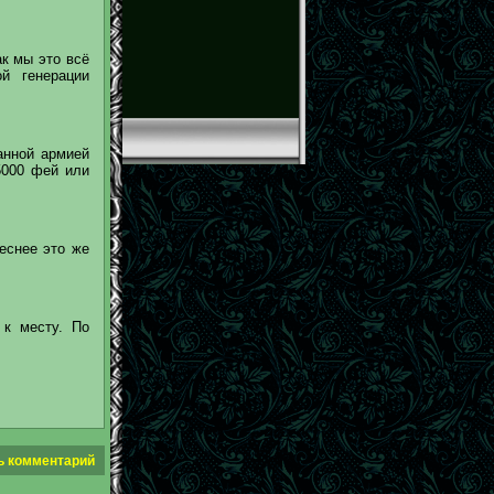
ак мы это всё
й генерации
анной армией
 5000 фей или
реснее это же
 к месту. По
ь комментарий