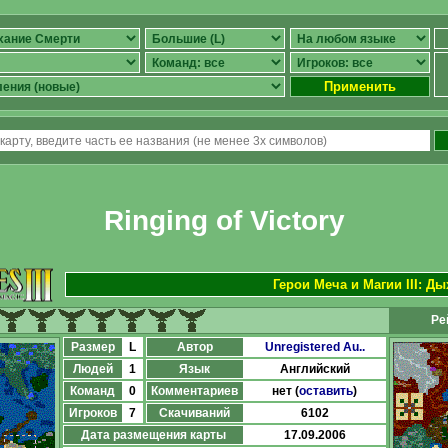
Применить
Ringing of Victory
Герои Меча и Магии III: Д
Ре
Размер
L
Автор
Unregistered Au..
Людей
1
Язык
Английский
Команд
0
Комментариев
нет (
оставить
)
Игроков
7
Скачиваний
6102
Дата размещения карты
17.09.2006