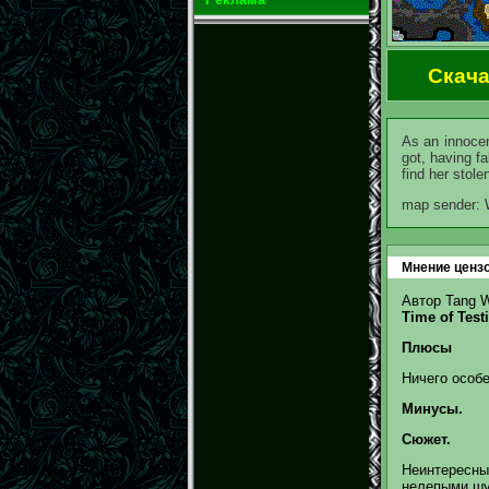
Скача
As an innocen
got, having fa
find her stolen
map sender: 
Мнение цензо
Автор Tang W
Time of Test
Плюсы
Ничего особе
Минусы.
Сюжет.
Неинтересны
нелепыми шу