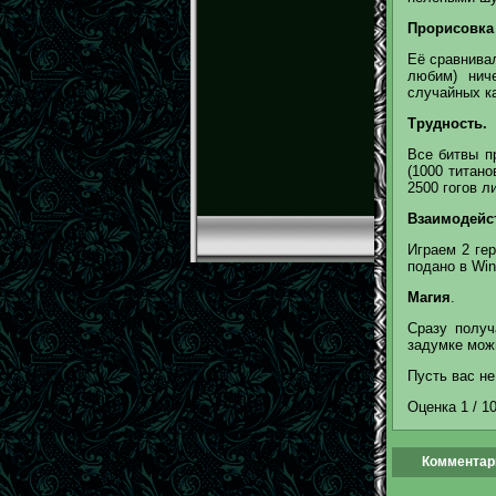
Прорисовка
Её сравнива
любим) нич
случайных ка
Трудность.
Все битвы п
(1000 титано
2500 гогов 
Взаимодейс
Играем 2 гер
подано в Win
Магия
.
Сразу получ
задумке можн
Пусть вас не
Оценка 1 / 1
Комментари