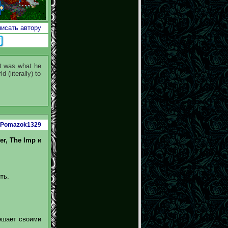
исать автору
at was what he
 (literally) to
Pomazok1329
wer, The Imp
и
ть.
ешает своими