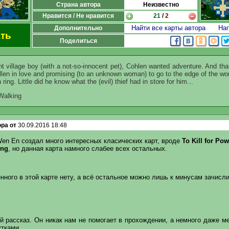
Страна автора
Неизвестно
Нравится / Не нравится
21
/
2
Найти все карты автора
Нап
Дополнительно
ть
Поделиться
t village boy (with a not-so-innocent pet), Cohlen wanted adventure. And th
llen in love and promising (to an unknown woman) to go to the edge of the world
 ring. Little did he know what the (evil) thief had in store for him...
Walking
ра от
30.09.2016 18:48
en En создал много интересных класических карт, вроде
To Kill for Po
ing
, но данная карта намного слабее всех остальных.
нного в этой карте нету, а всё остальное можно лишь к минусам зачисли
й рассказ. Он никак нам не помогает в прохождении, а немного даже м
тками.