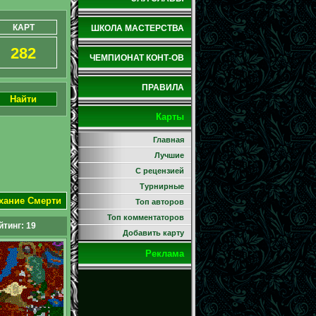
КАРТ
ШКОЛА МАСТЕРСТВА
282
ЧЕМПИОНАТ КОНТ-ОВ
ПРАВИЛА
Найти
Карты
Главная
Лучшие
С рецензией
Турнирные
ыхание Смерти
Топ авторов
Топ комментаторов
йтинг:
19
Добавить карту
Реклама