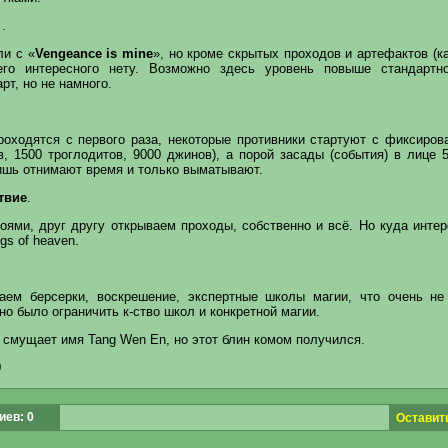
.
ли с «
Vengeance is mine
», но кроме скрытых проходов и артефактов (к
его интересного нету. Возможно здесь уровень повыше стандартно
рт, но не намного.
роходятся с первого раза, некоторые противники стартуют с фиксиров
в, 1500 троглодитов, 9000 джинов), а порой засады (события) в лице
лишь отнимают время и только выматывают.
твие
.
оями, друг другу открываем проходы, собственно и всё. Но куда инте
gs of heaven.
аем берсерки, воскрешение, экспертные школы магии, что очень не
о было ограничить к-ство школ и конкретной магии.
 смущает имя Tang Wen En, но этот блин комом получился.
0
ев: 0
Оставит