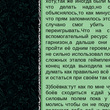
хоту,так же иногда были
что делать надо,но 
объяснялось,то как мину
что прям запомнилось это
случано смог убить 
переигрывать.Что на 
вспомогательный ресурс
гарнизон,а дальше они
пройти её одним героем,
не сильно использовал по
сложных этапов геймпле
конец когда выходила н
думать как правильно всё
и остаться при своём так
3)боёвка:тут как по мне 
боёв сходиться к:дай
силовым полем пока у 
молись чтобы он не поду