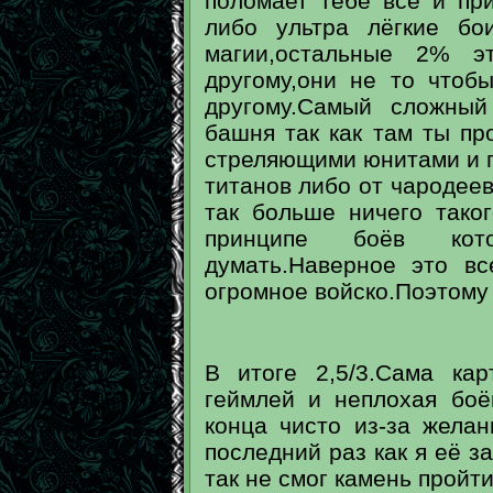
поломает тебе всё и пр
либо ультра лёгкие бо
магии,остальные 2% э
другому,они не то чтоб
другому.Самый сложный
башня так как там ты пр
стреляющими юнитами и п
титанов либо от чародеев
так больше ничего тако
принципе боёв ко
думать.Наверное это вс
огромное войско.Поэтому 
В итоге 2,5/3.Сама ка
геймлей и неплохая боё
конца чисто из-за желан
последний раз как я её з
так не смог камень пройти