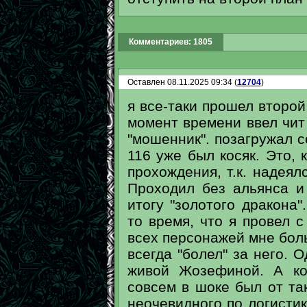
Комментариев: 1805
Оставлен 08.11.2025 09:34 (
12704
)
я все-таки прошел второй
момент времени ввел чит 
"мошенник". позагружал с
116 уже был косяк. Это, 
прохождения, т.к. надеялс
Проходил без альянса и
итогу "золотого дракона"
то время, что я провел 
всех персонажей мне боль
всегда "болел" за него. 
живой Жозефиной. А ко
совсем в шоке был от та
неочевидного по логистик