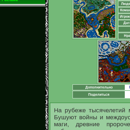
Люд
Кома
Игрок
Дат
Нра
Дополнительно
Поделиться
На рубеже тысячелетий 
Бушуют войны и междоус
маги, древние пророче