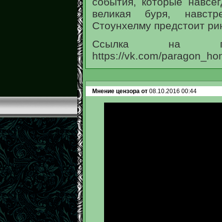
события, которые навсег
великая буря, навст
Стоунхелму предстоит ри
Ссылка на гр
https://vk.com/paragon_h
Мнение цензора от
08.10.2016 00:44