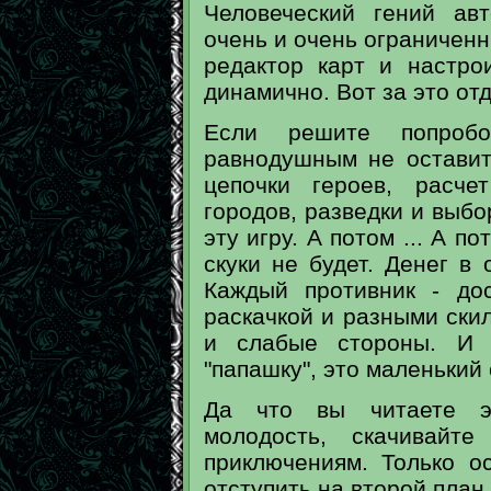
Человеческий гений авт
очень и очень ограничен
редактор карт и настро
динамично. Вот за это от
Если решите попроб
равнодушным не оставит
цепочки героев, расче
городов, разведки и выбо
эту игру. А потом ... А п
скуки не будет. Денег в
Каждый противник - до
раскачкой и разными скил
и слабые стороны. И 
"папашку", это маленький
Да что вы читаете э
молодость, скачивайт
приключениям. Только о
отступить на второй план 