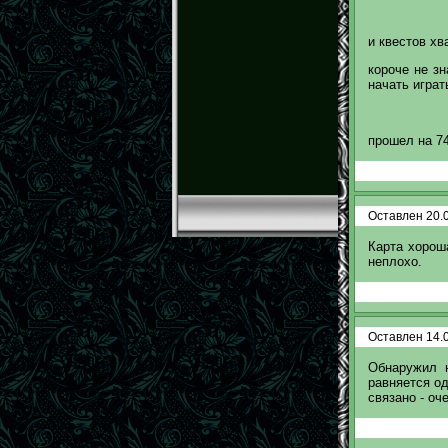
и квестов хва
короче не зн
начать играт
прошел на 74
Оставлен 20.0
Карта хорош
неплохо.
Оставлен 14.0
Обнаружил н
равняется од
связано - оч