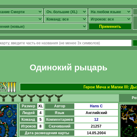
Применить
Одинокий рыцарь
Герои Меча и Магии III: Д
Ре
Размер
XL
Автор
Hans C
Людей
4
Язык
Английский
Команд
5
Комментариев
12
Игроков
8
Скачиваний
21257
Дата размещения карты
14.05.2004