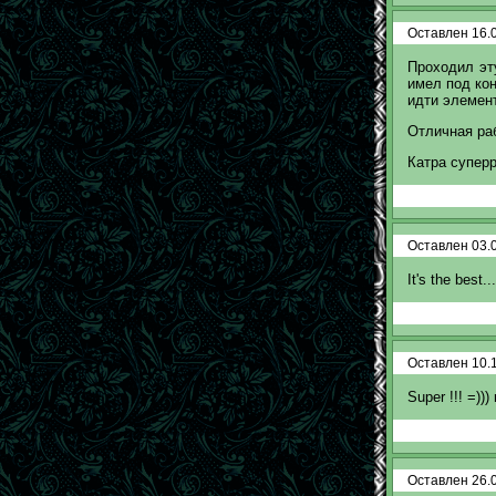
Оставлен 16.0
Проходил эту
имел под кон
идти элемен
Отличная раб
Катра суперр
Оставлен 03.0
It's the best..
Оставлен 10.1
Super !!! =))) 
Оставлен 26.0