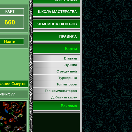
КАРТ
ШКОЛА МАСТЕРСТВА
660
ЧЕМПИОНАТ КОНТ-ОВ
ПРАВИЛА
Найти
Карты
Главная
Лучшие
С рецензией
Турнирные
ыхание Смерти
Топ авторов
Топ комментаторов
йтинг:
77
Добавить карту
Реклама