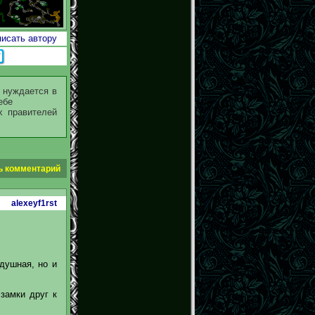
исать автору
о нуждается в
ернуть себе
х правителей
ь комментарий
alexeyf1rst
 душная, но и
замки друг к