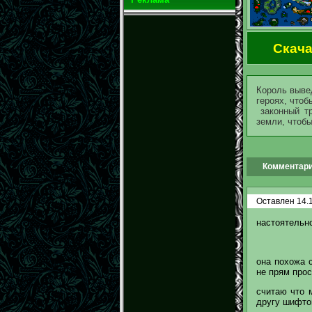
Скача
Король вывед
героях, чт
законный тр
земли, чтобы
Комментари
Оставлен 14.1
настоятельн
она похожа с
не прям прос
считаю что 
другу шифтом