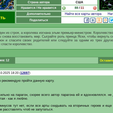
Страна автора
США
Нравится / Не нравится
88
/
11
Найти все карты автора
Нап
Дополнительно
ть
Поделиться
ен из строя, а королева изгнана злым премьер-министром. Королевств
обы снова восстановить мир. Сыграйте роль принца Яски, чтобы в
он и спасите своих родителей или следуйте за одним из трех други
 спасти королевство.
ев: 12
Оставит
0.2025 18:20 (
12697
)
о рекомендую пройти данную карту.
ильно на парагон, скорее всего автор парагона ей и вдохновлялся. не
тая - как я люблю.
минусов тут нет, если все арты скидывать на вторичных героев и еще 
 расставлять чтоб не запутаться.