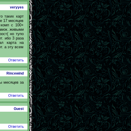
veryyes
о таких карт
се 17 месяцев
 комп с 100+
амок..живыми
ост( но тупо
т. ибо 3 раза
ал карта на
т. а эту всем
Ответить
Rincewind
бы месяцев за
Ответить
Guest
Ответить