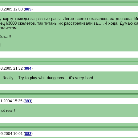
3.2005 12:03 (
885
)
 карту трижды за разные расы. Легче всего показалось за дьявола. И
ец 63000 скелетов, так титаны их расстреливали за..... 4 хода! Думаю 
талистом.
ота!!!
!
3.2005 21:32 (
884
)
.. Really... Try to play whit dungeons... it's verry hard
1.2004 15:25 (
883
)
not real !
9.2004 10:01 (
882
)