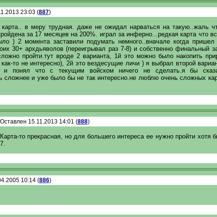
1.2013 23:03 (
887
)
 карта.. в меру трудная. даже не ожидал нарваться на такую..жаль чт
ройдена за 17 месяцев на 200%. играл за инферно...редкая карта что в
ыло ) 2 момента заставили подумать немного..вначале когда пришел
оих 30+ архдьяволов (переигрывал раз 7-8) и собственно финальный з
сложно пройти.тут вроде 2 варианта, 1й это можно было накопить прир
как-то не интересно), 2й это вездесущие личи ) я выбрал второй вариан
л и понял что с текущим войском ничего не сделать.я бы сказ
ь сложнее и уже было бы не так интересно.не люблю очень сложных кар
Оставлен 15.11.2013 14:01 (
888
)
Карта-то прекрасная, но для большего интереса ее нужно пройти хотя 
7.
4.2005 10:14 (
886
)