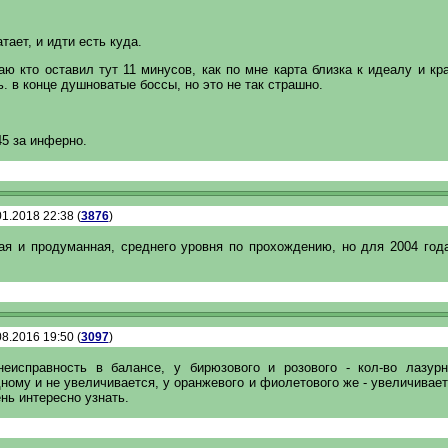
тает, и идти есть куда.
аю кто оставил тут 11 минусов, как по мне карта близка к идеалу и кр
ь. в конце душноватые боссы, но это не так страшно.
5 за инферно.
1.2018 22:38 (
3876
)
ая и продуманная, среднего уровня по прохождению, но для 2004 год
8.2016 19:50 (
3097
)
еисправность в балансе, у бирюзового и розового - кол-во лазур
ному и не увеличивается, у оранжевого и фиолетового же - увеличивает
ень интересно узнать.