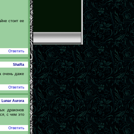
айне стоит ее
Ответить
ShaRa
а очень даже
Ответить
Lunar Aurora
ных драконов
ся, с чем это
Ответить