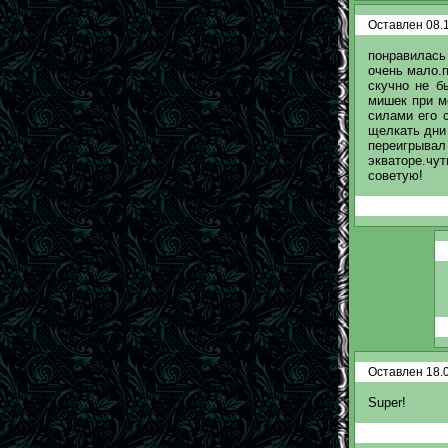
Оставлен 08.1
понравилась
очень мало.п
скучно не б
мишек при м
силами его 
щелкать дни 
переигрыва
экваторе.чут
советую!
Оставлен 18.0
Super!