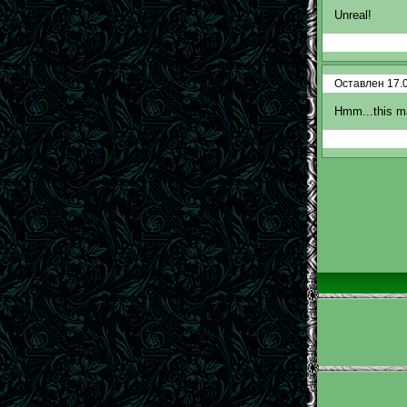
Unreal!
Оставлен 17.0
Hmm...this map