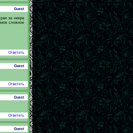
Guest
грая за некра
самое сложное
Ответить
Guest
Ответить
Guest
Ответить
Guest