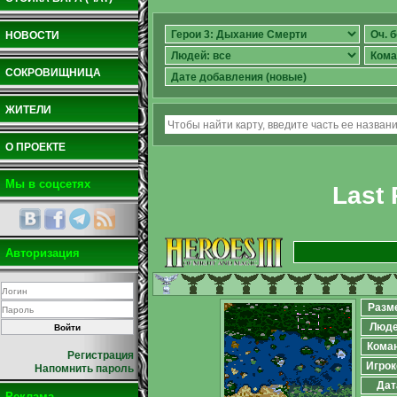
НОВОСТИ
СОКРОВИЩНИЦА
ЖИТЕЛИ
О ПРОЕКТЕ
Мы в соцсетях
Last 
Авторизация
Разм
Люд
Кома
Регистрация
Игрок
Напомнить пароль
Дат
Реклама