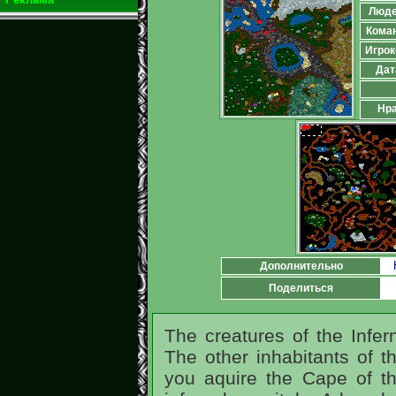
Люд
Кома
Игрок
Дат
Нра
Дополнительно
Поделиться
The creatures of the Infer
The other inhabitants of t
you aquire the Cape of th