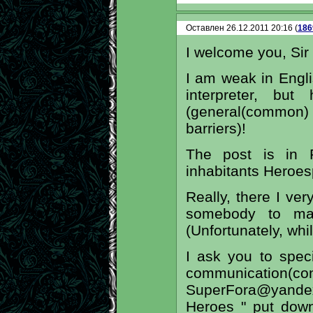
Оставлен 26.12.2011 20:16 (
186
I welcome you, Sir
I am weak in Engli
interpreter, bu
(general(common)
barriers)!
The post is in R
inhabitants Hеroesp
Really, there I ve
somebody to mak
(Unfortunately, whi
I ask you to speci
communication
SuperFora@yande
Heroes " put down