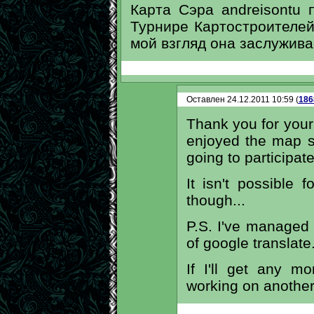
Карта Сэра andreisontu 
Турнире Картостроителей
мой взгляд она заслужив
Оставлен 24.12.2011 10:59 (
186
Thank you for your
enjoyed the map s
going to participat
It isn't possible
though...
P.S. I've managed
of google translate.
If I'll get any m
working on anothe