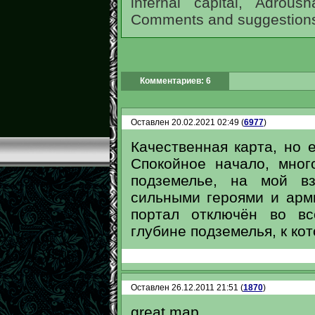
infernal capital, Adrous
Comments and suggestions
Комментариев: 6
Оставлен 20.02.2021 02:49 (
6977
)
Качественная карта, но 
Спокойное начало, мног
подземелье, на мой в
сильными героями и арми
портал отключён во вс
глубине подземелья, к кот
Оставлен 26.12.2011 21:51 (
1870
)
great map