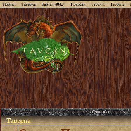
Портал
Таверна
Карты (4842)
Новости
Герои 1
Герои 2
Столики
Таверна