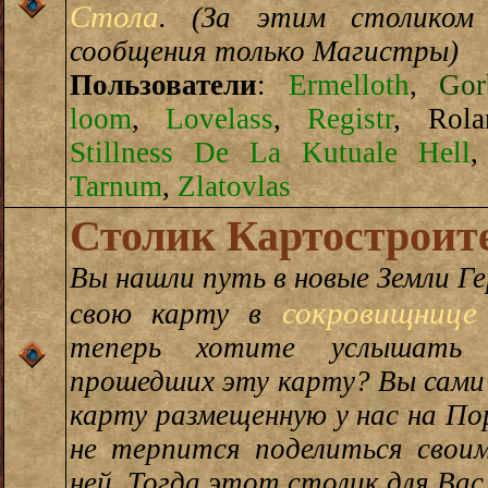
Стола
. (За этим столиком
сообщения только Магистры)
Пользователи
:
Ermelloth
,
Gor
loom
,
Lovelass
,
Registr
,
Rola
Stillness De La Kutuale Hell
Tarnum
,
Zlatovlas
Столик Картостроит
Вы нашли путь в новые Земли Г
сокровищнице
свою карту в
теперь хотите услышать 
прошедших эту карту? Вы сами
карту размещенную у нас на По
не терпится поделиться свои
ней. Тогда этот столик для Вас