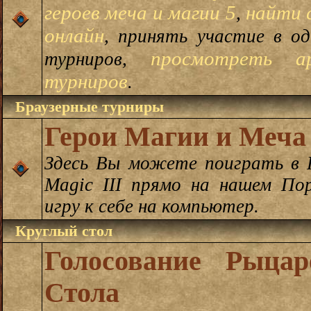
героев меча и магии 5
найти 
,
онлайн
, принять участие в о
просмотреть а
турниров,
турниров
.
Браузерные турниры
Герои Магии и Меча 
Здесь Вы можете поиграть в H
Magic III прямо на нашем По
игру к себе на компьютер.
Круглый стол
Голосование Рыцар
Стола