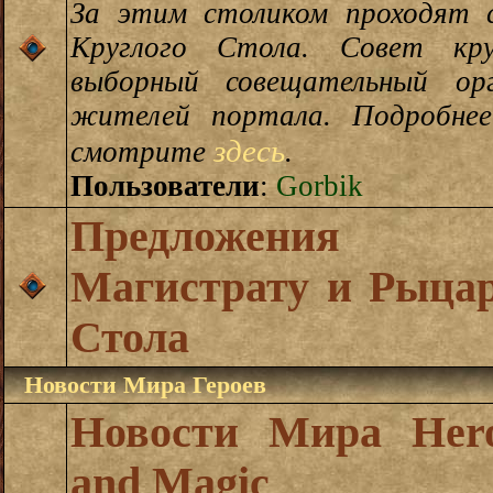
За этим столиком проходят 
Круглого Стола. Совет кр
выборный совещательный ор
жителей портала. Подробне
здесь
смотрите
.
Пользователи
:
Gorbik
Предложения
Магистрату и Рыца
Стола
Новости Мира Героев
Новости Мира Hero
and Magic