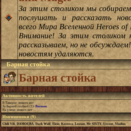
За этим столиком мы собираем
послушать и рассказать нов
всего Мира Вселенной Heroes of 
Внимание! За этим столиком 
рассказываем, но не обсуждаем
новостям удаляются.
Барная стойка
Барная стойка
Активность жителей
В Таверне: никого нет
За Барной стойкой (1):
Barman
На улице: никого нет
Именинники (9)
Chili Vili
,
DAMOUBA
,
Dark Wulf
,
Elein
,
Koreeca
,
Leosan
,
Mr SIXTY
,
Urcont
,
Vladius