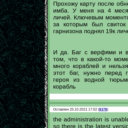
Прохожу карту после обн
имба. У меня на 4 меся
личей. Ключевым моменто
за которым был свиток
гарнизона поднял 19к лич
И да. Баг с верфями и 
том, что в какой-то мом
много кораблей и нельз
этот баг, нужно перед 
героя из водной тюрьм
корабль
Оставлен 20.10.2021 17:02 (
8378
)
the administration is unab
so there is the latest vers