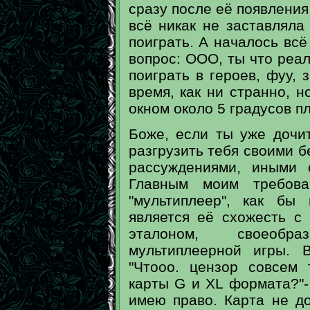
сразу после её появления
всё никак не заставляла 
поиграть. А началось всё
вопрос: ООО, ты что реа
поиграть в героев, фуу, 
время, как ни странно, н
окном около 5 градусов п
Боже, если ты уже дочи
разгрузить тебя своими
рассуждениями, иными 
Главным моим требов
"мультиплеер", как бы
является её схожесть с
эталоном, своеобр
мультиплеерной игры. 
"Чтооо. цензор совсем 
карты G и XL формата?"- 
имею право. Карта не до