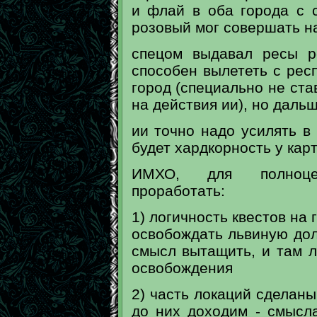
и флай в оба города с 
розовый мог совершать н
спецом выдавал ресы р
способен вылететь с рес
город (специально не ста
на действия ии), но даль
ии точно надо усилять в
будет хардкорность у кар
ИМХО, для полноце
проработать:
1) логичность квестов на 
освобождать львиную дол
смысл вытащить, и там л
освобождения
2) часть локаций сделаны 
до них доходим - смысла