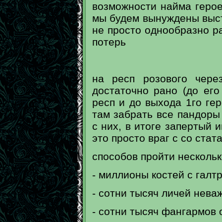
возможности найма герое
мы будем вынуждены выстр
не просто однообразно р
потерь
на респ розового чере
достаточно рано (до ег
респ и до выхода 1го ге
там забрать все пандоры
с них, в итоге запертый и
это просто враг с со ста
способов пройти нескольк
- миллионы костей с галт
- сотни тысяч личей нева
- сотни тысяч фангармов 