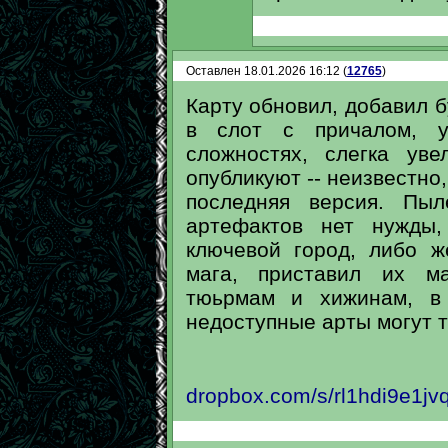
Оставлен 18.01.2026 16:12 (
12765
)
Карту обновил, добавил б
в слот с причалом, 
сложностях, слегка ув
опубликуют -- неизвестно,
последняя версия. Пыл
артефактов нет нужды
ключевой город, либо ж
мага, приставил их м
тюьрмам и хижинам, в 
недоступные арты могут 
dropbox.com/s/rl1hdi9e1j