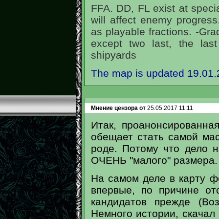
FFA. DD, FL exist at special
will affect enemy progress
as playable fractions. -Grad
except two last, the last
shipyards
The map is updated 19.01
Мнение цензора от
25.05.2017 11:11
Итак, проанонсированна
обещает стать самой мас
роде. Потому что дело 
ОЧЕНЬ "малого" размера.
На самом деле в карту ф
впервые, по причине от
кандидатов прежде (Во
Немного истории, скачал 