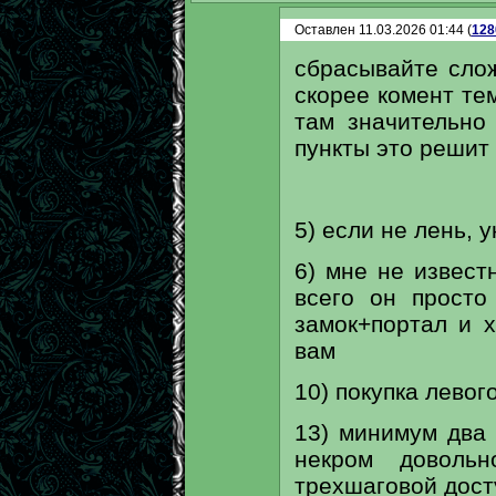
Оставлен 11.03.2026 01:44 (
128
сбрасывайте слож
скорее комент тем
там значительно
пункты это решит
5) если не лень,
6) мне не извест
всего он просто
замок+портал и х
вам
10) покупка левог
13) минимум два
некром доволь
трехшаговой дост