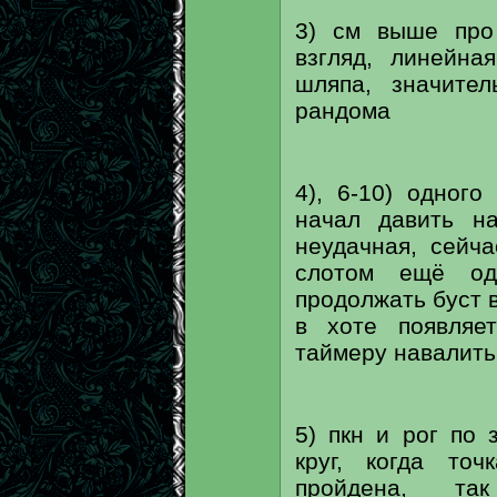
3) см выше про
взгляд, линейн
шляпа, значител
рандома
4), 6-10) одног
начал давить н
неудачная, сейч
слотом ещё од
продолжать буст 
в хоте появляе
таймеру навалить
5) пкн и рог по 
круг, когда то
пройдена, та