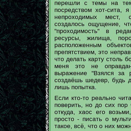
перешли с темы на тем
посредством хот-сита, 
непроходимых мест, с
создалось ощущение, чт
"проходимость" в реда
ресурсы, жилища, пор
расположенным объекто
препятствием, это непра
что делать карту столь б
меня это не оправда
выражение "Взялся за 
создаёшь шедевр, будь 
лишь попытка.
Если кто-то реально чит
поверить, но до сих пор 
откуда, хаос его возьм
просто - писать о мульт
такое, всё, что о них мож