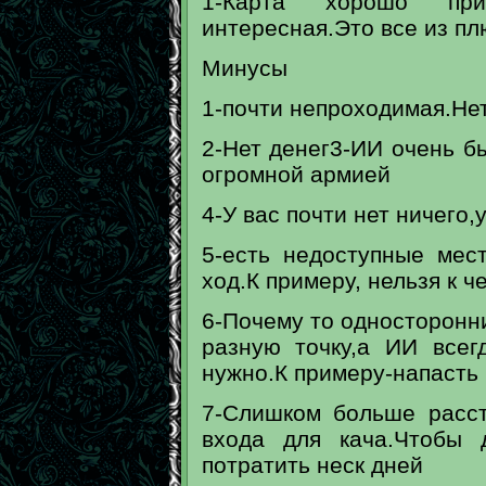
1-Карта хорошо пр
интересная.Это все из пл
Минусы
1-почти непроходимая.Не
2-Нет денег3-ИИ очень бы
огромной армией
4-У вас почти нет ничего,
5-есть недоступные мес
ход.К примеру, нельзя к ч
6-Почему то односторонни
разную точку,а ИИ всег
нужно.К примеру-напасть 
7-Слишком больше расс
входа для кача.Чтобы 
потратить неск дней