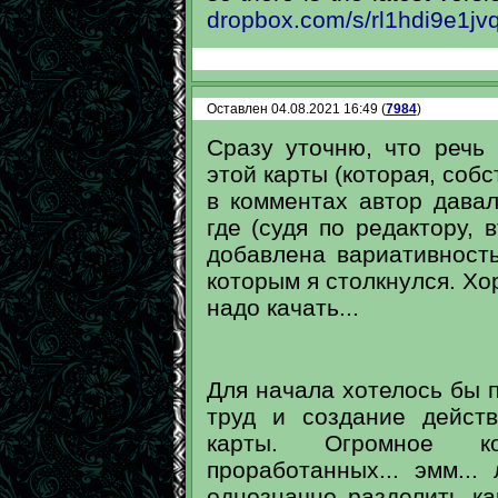
dropbox.com/s/rl1hdi9e1j
Оставлен 04.08.2021 16:49 (
7984
)
Сразу уточню, что речь 
этой карты (которая, собс
в комментах автор дава
где (судя по редактору, 
добавлена вариативность
которым я столкнулся. Хо
надо качать...
Для начала хотелось бы 
труд и создание дейст
карты. Огромное ко
проработанных... эмм..
однозначно разделить ка