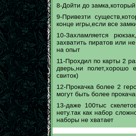
8-Дойти до замка,который
9-Привезти существ,кот
конце игры,если все замк
10-Захламляется рюкза
захватить пиратов или не
на опыт
11-Прохдил по карты 2 ра
дверь,ни полет,хорошо 
свиток)
12-Прокачка более 2 гер
могут быть более прокача
13-даже 100тыс скелето
нету.так как набор сложн
наборы не хватает