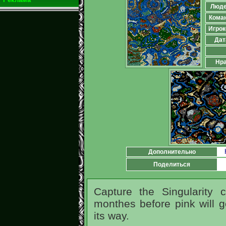
Люд
Кома
Игрок
Дат
Нра
Дополнительно
Поделиться
Capture the Singularity 
monthes before pink will 
its way.