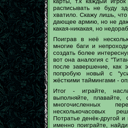
карты, т.к каждый игро
расписывать не буду зд
хватило. Скажу лишь, что
дающее армию, но не дающ
какая-никакая, но недораб
Поиграв в неё несколь
многие баги и непроход
создать более интересн
вот она аналогия с "Титан
после завершение, как э
попробую новый с "ус
жёсткими таймингами - оп
Итог - играйте, насла
выполняйте, плавайте, 
многочисленных п
несколькочасовых ре
Потратье денёк-другой и п
именно поиграйте, найдит