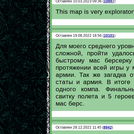
Оставлен 10.03.2023 09:36 (
10897
)
This map is very exploratory
Оставлен 19.08.2022 18:56 (
10101
)
Для моего среднего уровн
сложной, пройти удало
быстрому мас берсерку
протяжении всей игры у
армии. Так же загадка о
статы и армия. В итоге
одного компа. Финальн
свитку полета и 5 герое
мас берс.
Оставлен 28.12.2021 11:45 (
8942
)