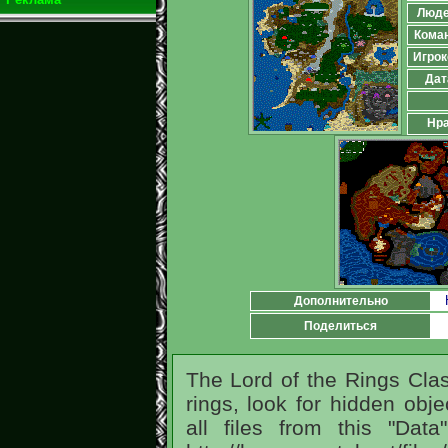
Люд
Кома
Игрок
Дат
Нра
Дополнительно
Поделиться
The Lord of the Rings Clas
rings, look for hidden ob
all files from this "Dat