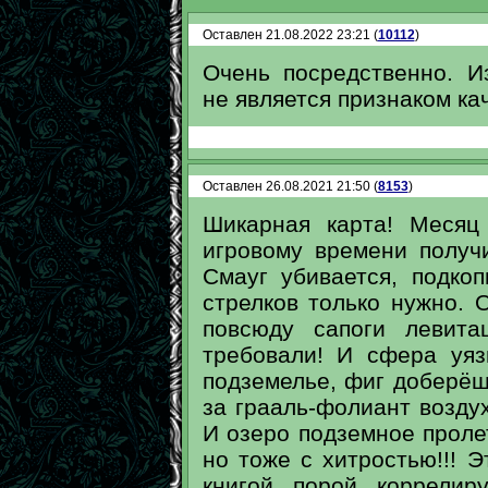
Оставлен 21.08.2022 23:21 (
10112
)
Очень посредственно. И
не является признаком ка
Оставлен 26.08.2021 21:50 (
8153
)
Шикарная карта! Месяц
игровому времени получ
Смауг убивается, подко
стрелков только нужно. 
повсюду сапоги левита
требовали! И сфера уяз
подземелье, фиг доберёш
за грааль-фолиант возду
И озеро подземное пролет
но тоже с хитростью!!! Э
книгой порой коррелир