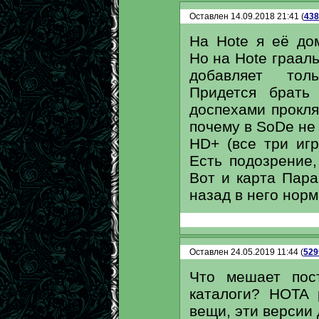
Оставлен 14.09.2018 21:41 (
438
На Hote я её до
Но на Hote грааль
добавляет тол
Придется брать
доспехами прокля
почему в SoDe не
HD+ (все три игр
Есть подозрение,
Вот и карта Пара
назад в него норм
Оставлен 24.05.2019 11:44 (
529
Что мешает пос
каталоги? HOTA 
вещи, эти версии 