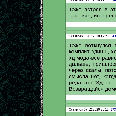
Оставлен 19.02.2020 21:26 (
590
Тоже встрял в э
так ниче, интерес
Оставлен 30.07.2020 19:20 (
643
Тоже воткнулся 
комплит эдишн, х
хд мода-все равн
дальше, пришлось
через скалы, пот
смысла нет, когд
редактор-"Зде
Возвращайся дом
Оставлен 07.12.2020 20:19 (
673