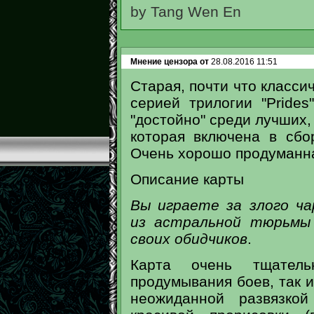
by Tang Wen En
Мнение цензора от
28.08.2016 11:51
Старая, почти что класси
серией трилогии "Prides
"достойно" среди лучших,
которая включена в сбо
Очень хорошо продуманна
Описание карты
Вы играете за злого ча
из астральной тюрьмы 
своих обидчиков
.
Карта очень тщател
продумывания боев, так 
неожиданной развязко