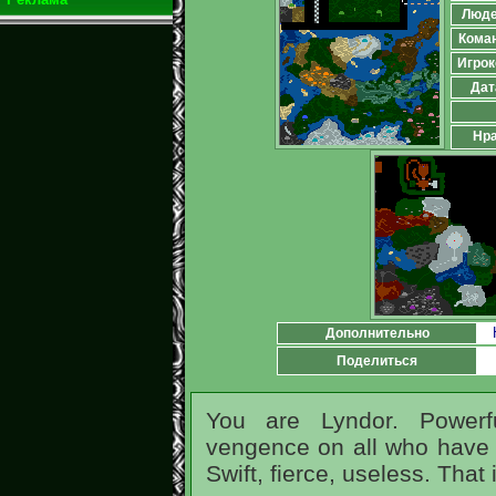
Люд
Кома
Игрок
Дат
Нра
Дополнительно
Поделиться
You are Lyndor. Powerf
vengence on all who have 
Swift, fierce, useless. That i