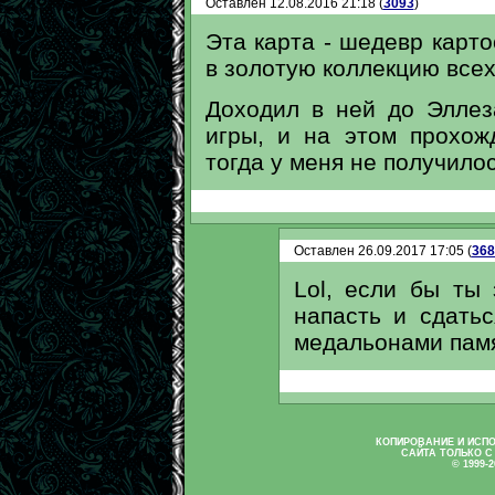
Оставлен 12.08.2016 21:18 (
3093
)
Эта карта - шедевр карто
в золотую коллекцию всех
Доходил в ней до Эллез
игры, и на этом прохож
тогда у меня не получилось
Оставлен 26.09.2017 17:05 (
368
Lol, если бы ты
напасть и сдатьс
медальонами памя
КОПИРОВАНИЕ И ИСП
САЙТА ТОЛЬКО С
© 1999-