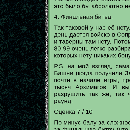
это было бы абсолютно н
4. Финальная битва.
Так таковой у нас её нету
день дается войско в Соп
и таверны там нету. Пото
80-99 очень легко разбир
которых нету никаких бону
P.S. на мой взгляд, сам
Башни (когда получили За
почти в начале игры, п
тысяч Архимагов. И вы
разрушить так же, так
раунд.
Оценка 7 / 10
По минус балу за сложнос
за финальную битву (что 