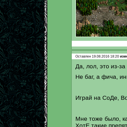
Оставлен 19.08.2016 18:20
изме
Да, лол, это из-за
Не баг, а фича, и
Играй на СоДе, Во
Мне тоже было, ка
ХотЕ такие препя