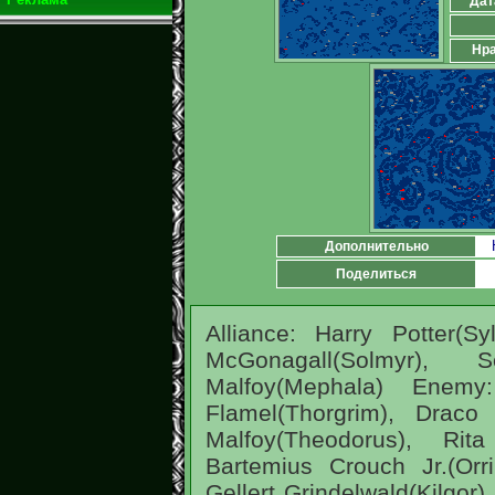
Дат
Нра
Дополнительно
Поделиться
Alliance: Harry Potter(Sy
McGonagall(Solmyr), 
Malfoy(Mephala) Enemy:
Flamel(Thorgrim), Draco
Malfoy(Theodorus), Rita
Bartemius Crouch Jr.(Orri
Gellert Grindelwald(Kilgor)