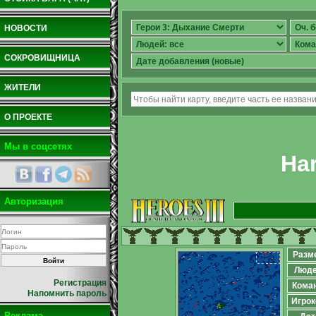
НОВОСТИ
СОКРОВИЩНИЦА
ЖИТЕЛИ
О ПРОЕКТЕ
Мы в соцсетях
Har
Авторизация
Разм
Люд
Регистрация
Кома
Напомнить пароль
Игрок
Реклама