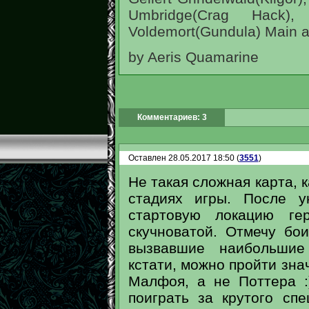
Umbridge(Crag Hack), 
Voldemort(Gundula) Main ac
by Aeris Quamarine
Комментариев: 3
Оставлен 28.05.2017 18:50 (
3551
)
Не такая сложная карта, 
стадиях игры. После у
стартовую локацию ге
скучноватой. Отмечу бо
вызвавшие наибольшие
кстати, можно пройти зна
Малфоя, а не Поттера :
поиграть за крутого сп