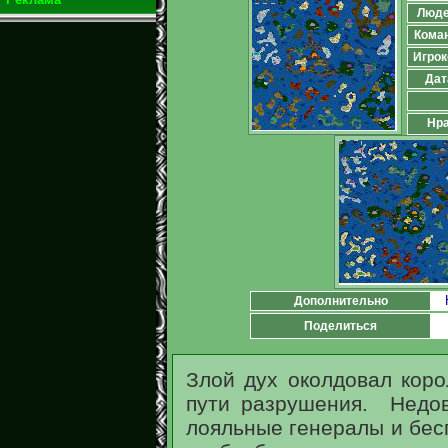
Люд
Кома
Игрок
Дат
Нра
Дополнительно
Поделиться
Злой дух околдовал коро
пути разрушения. Недо
лояльные генералы и бес