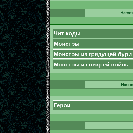
Heroes
Чит-коды
Монстры
Монстры из грядущей бури
Монстры из вихрей войны
Heroes
Герои