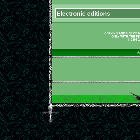
Electronic editions
COPYING AND USE OF M
ONLY WITH THE PE
© 1999-
A