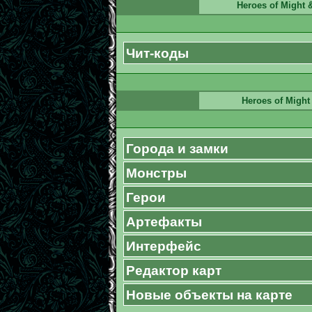
Heroes of Might &
Чит-коды
Heroes of Might 
Города и замки
Монстры
Герои
Артефакты
Интерфейс
Редактор карт
Новые объекты на карте