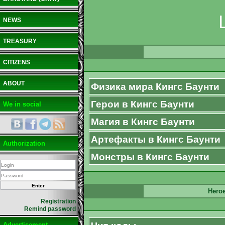
NEWS
TREASURY
CITIZENS
ABOUT
Физика мира Кингс Баунти
Герои в Кингс Баунти
We in social
Магия в Кингс Баунти
Артефакты в Кингс Баунти
Authorization
Монстры в Кингс Баунти
Heroe
Registration
Remind password
Advertisement