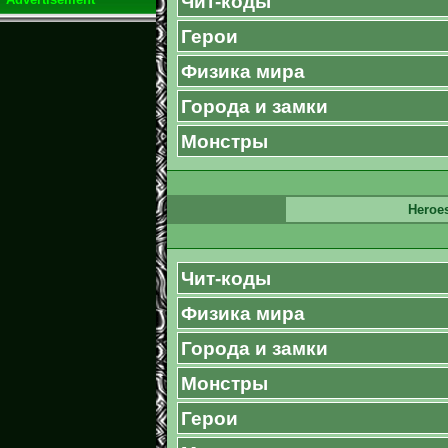
Чит-коды
Герои
Физика мира
Города и замки
Монстры
Heroes
Чит-коды
Физика мира
Города и замки
Монстры
Герои