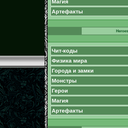
Магия
Артефакты
Heroes
Чит-коды
Физика мира
Города и замки
Монстры
Герои
Магия
Артефакты