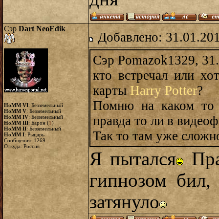
Сэр
Dart NeoEdik
Добавлено: 31.01.20
Сэр Pomazok1329, 31.
кто встречал или хо
карты
Harry Potter
?
Помню на каком то 
HoMM VI
: Безземельный
HoMM V
: Безземельный
правда то ли в видеоф
HoMM IV
: Безземельный
HoMM III
: Барон (
1
)
HoMM II
: Безземельный
Так то там уже сложно
HoMM I
: Рыцарь
Сообщения:
1269
Откуда: Россия
Я пытался
Пра
гипнозом бил,
затянуло