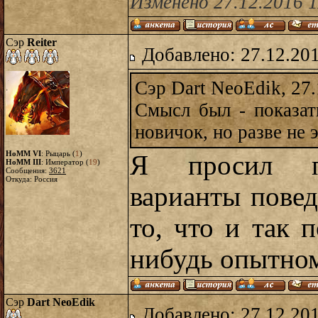
Изменено 27.12.2016 
Сэр
Reiter
Добавлено: 27.12.20
Сэр Dart NeoEdik, 27.
Смысл был - показать
новичок, но разве не 
HoMM VI
: Рыцарь (
1
)
Я просил 
HoMM III
: Император (
19
)
Сообщения:
3621
Откуда: Россия
варианты пове
то, что и так 
нибудь опытно
Сэр
Dart NeoEdik
Добавлено: 27.12.20