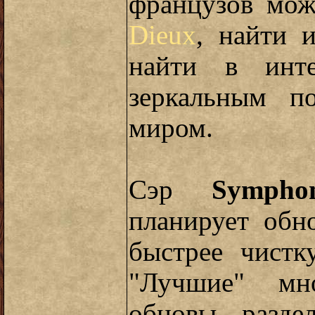
французов мо
Dieux
, найти 
найти в ин
зеркальным п
миром.
Сэр
Sympho
планирует обн
быстрее чистк
"Лучшие" мно
обновы разде