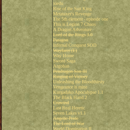
xiedu
Rise of the Sun King
Metataxer's Revenge
The 5th element - episode one
This is Legion 7 Chaos
A Dragon Adventure
Lord of the Rings 3.0
Paragon
Infernal Conquest SOD
Wayfarer (E)
Way Home
Sword Saga
Argoban
Pendragon Son III
Ringing of Victory
Unleashing the Bloodthirsty
Vengeance is mine
Kurgadako Apocalypse 1.1
The Black Hand 2
Crawind
Last Real Heretic
Seven Lakes v1.1
Angelic Pride
The Lord of War
World Domination II