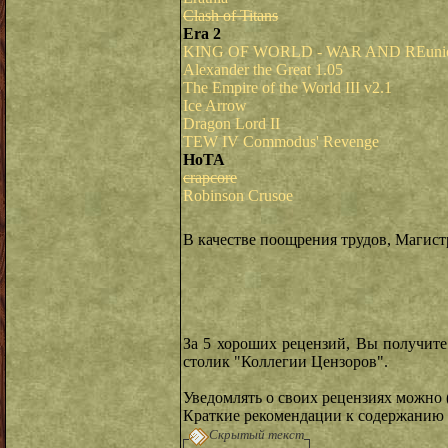
Clash of Titans
Era 2
KING OF WORLD - WAR AND REuni
Alexander the Great 1.05
The Empire of the World III v2.1
Ice Arrow
Dragon Lord II
TEW IV Commodus' Revenge
HoTA
crapcore
Robinson Crusoe
В качестве поощрения трудов, Магист
За 5 хороших рецензий, Вы получит
столик "Коллегии Цензоров".
Уведомлять о своих рецензиях можно (
Краткие рекомендации к содержанию 
Скрытый текст