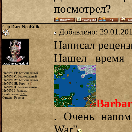
посмотрел?
Сэр
Dart NeoEdik
Добавлено: 29.01.20
Написал реценз
Нашел время 
HoMM VI
: Безземельный
HoMM V
: Безземельный
HoMM IV
: Безземельный
HoMM III
: Барон (
1
)
HoMM II
: Безземельный
HoMM I
: Рыцарь
Сообщения:
1269
Откуда: Россия
Barbar
. Очень напом
War"