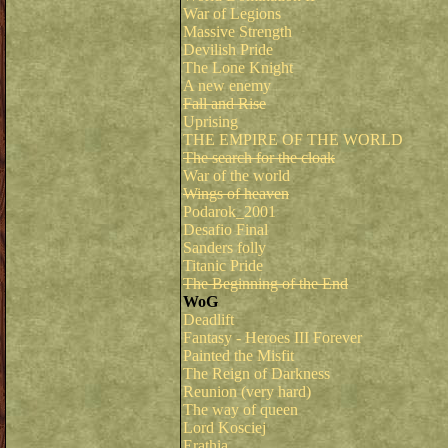
War of Legions
Massive Strength
Devilish Pride
The Lone Knight
A new enemy
Fall and Rise
Uprising
THE EMPIRE OF THE WORLD
The search for the cloak
War of the world
Wings of heaven
Podarok_2001
Desafio Final
Sanders folly
Titanic Pride
The Beginning of the End
WoG
Deadlift
Fantasy - Heroes III Forever
Painted the Misfit
The Reign of Darkness
Reunion (very hard)
The way of queen
Lord Kosciej
Erathia