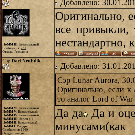
Добавлено: 30.01.20
Оригинально, е
все привыкли, 
нестандартно, 
HoMM III
: Безземельный
Сообщения:
231
Откуда: Германия
Сэр
Dart NeoEdik
Добавлено: 31.01.20
Сэр Lunar Aurora, 30.
Оригинально, если к
то аналог Lord of War
HoMM VI
: Безземельный
Да да
Да и оце
HoMM V
: Безземельный
HoMM IV
: Безземельный
HoMM III
: Барон (
1
)
минусами(как 
HoMM II
: Безземельный
HoMM I
: Рыцарь
Сообщения:
1269
Откуда: Россия