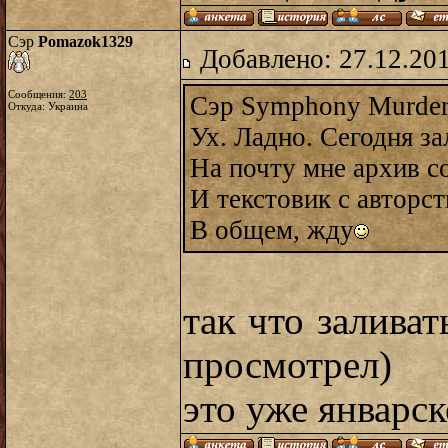
Сэр
Pomazok1329
Добавлено: 27.12.20
Сообщения:
203
Сэр Symphony Murdere
Откуда: Украина
Ух. Ладно. Сегодня з
На почту мне архив с
И текстовик с авторст
В общем, жду
так что заливат
просмотрел)
это уже январск