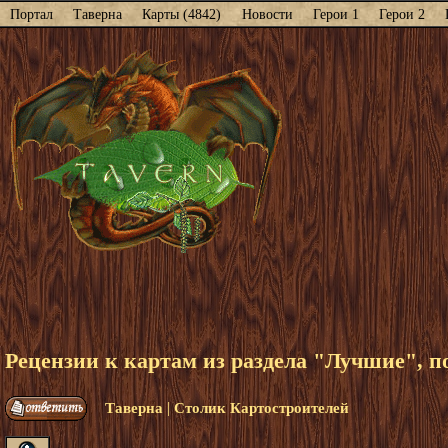
Портал
Таверна
Карты (4842)
Новости
Герои 1
Герои 2
Рецензии к картам из раздела "Лучшие", п
|
Таверна
Столик Картостроителей