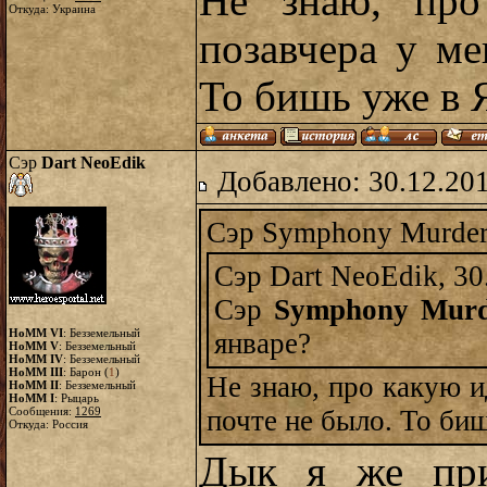
Не знаю, про
Откуда: Украина
позавчера у ме
То бишь уже в 
Сэр
Dart NeoEdik
Добавлено: 30.12.20
Сэр Symphony Murdere
Сэр Dart NeoEdik, 30
Сэр
Symphony Murd
HoMM VI
: Безземельный
январе?
HoMM V
: Безземельный
HoMM IV
: Безземельный
HoMM III
: Барон (
1
)
Не знаю, про какую ид
HoMM II
: Безземельный
HoMM I
: Рыцарь
Сообщения:
1269
почте не было. То би
Откуда: Россия
Дык я же при