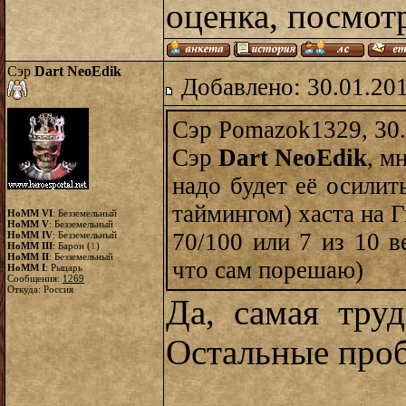
оценка, посмот
Сэр
Dart NeoEdik
Добавлено: 30.01.20
Сэр Pomazok1329, 30.
Сэр
Dart NeoEdik
, м
надо будет её осилить
таймингом) хаста на 
HoMM VI
: Безземельный
HoMM V
: Безземельный
70/100 или 7 из 10 в
HoMM IV
: Безземельный
HoMM III
: Барон (
1
)
HoMM II
: Безземельный
что сам порешаю)
HoMM I
: Рыцарь
Сообщения:
1269
Откуда: Россия
Да, самая труд
Остальные проб