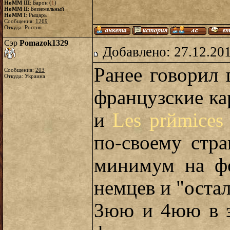
HoMM III
: Барон (
1
)
HoMM II
: Безземельный
HoMM I
: Рыцарь
Сообщения:
1269
Откуда: Россия
Сэр
Pomazok1329
Добавлено: 27.12.20
Ранее говорил 
Сообщения:
203
Откуда: Украина
французские ка
и
Les prйmices 
по-своему стр
минимум на фо
немцев и "оста
3юю и 4юю в э