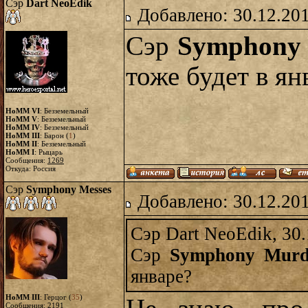
Сэр
Dart NeoEdik
Добавлено: 30.12.20
Сэр
Symphony 
тоже будет в ян
HoMM VI
: Безземельный
HoMM V
: Безземельный
HoMM IV
: Безземельный
HoMM III
: Барон (
1
)
HoMM II
: Безземельный
HoMM I
: Рыцарь
Сообщения:
1269
Откуда: Россия
Сэр
Symphony Messes
Добавлено: 30.12.20
Сэр Dart NeoEdik, 30.
Сэр
Symphony Murd
январе?
HoMM III
: Герцог (
35
)
Сообщения:
2191