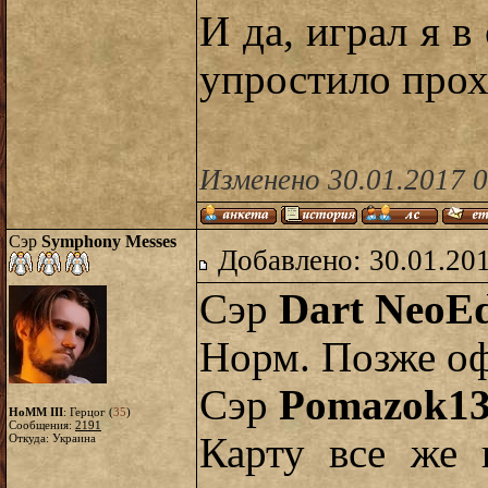
И да, играл я 
упростило про
Изменено 30.01.2017 
Сэр
Symphony Messes
Добавлено: 30.01.20
Сэр
Dart NeoE
Норм. Позже о
Сэр
Pomazok1
HoMM III
: Герцог (
35
)
Сообщения:
2191
Карту все же 
Откуда: Украина