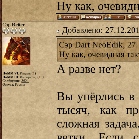
Ну как, очевидн
Сэр
Reiter
Добавлено: 27.12.20
Сэр Dart NeoEdik, 27.
Ну как, очевидная так
А разве нет?
HoMM VI
: Рыцарь (
1
)
HoMM III
: Император (
19
)
Сообщения:
3621
Откуда: Россия
Вы упёрлись в 
тысяч, как п
сложная задач
ветки. Если 