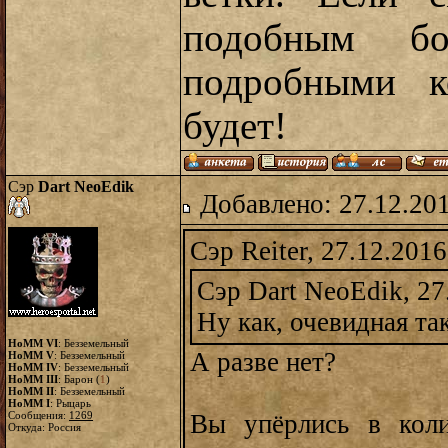
подобным б
подробными к
будет!
Сэр
Dart NeoEdik
Добавлено: 27.12.20
Сэр Reiter, 27.12.2016
Сэр Dart NeoEdik, 27
Ну как, очевидная та
HoMM VI
: Безземельный
А разве нет?
HoMM V
: Безземельный
HoMM IV
: Безземельный
HoMM III
: Барон (
1
)
HoMM II
: Безземельный
HoMM I
: Рыцарь
Сообщения:
1269
Вы упёрлись в коли
Откуда: Россия