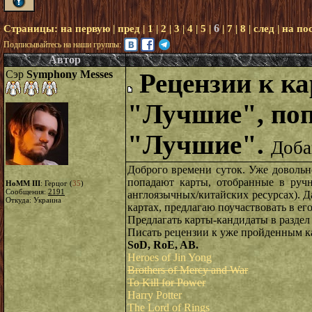
6
Страницы:
на первую
|
пред
|
1
|
2
|
3
|
4
|
5
|
|
7
|
8
|
след
|
на по
Подписывайтесь на наши группы:
Автор
Сэр
Symphony Messes
Рецензии к ка
"Лучшие", поп
"Лучшие".
Доба
Доброго времени суток. Уже довольн
попадают карты, отобранные в ручн
HoMM III
: Герцог (
35
)
Сообщения:
2191
англоязычных/китайских ресурсах). Д
Откуда: Украина
картах, предлагаю поучаствовать в его
Предлагать карты-кандидаты в разде
Писать рецензии к уже пройденным к
SoD, RoE, AB.
Heroes of Jin Yong
Brothers of Mercy and War
To Kill for Power
Harry Potter
The Lord of Rings