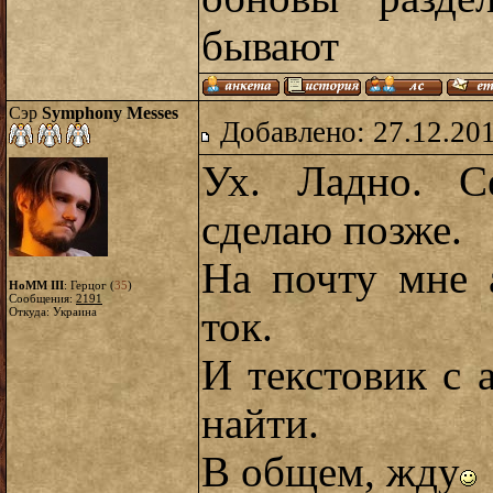
бывают
Сэр
Symphony Messes
Добавлено: 27.12.20
Ух. Ладно. С
сделаю позже.
На почту мне 
HoMM III
: Герцог (
35
)
Сообщения:
2191
ток.
Откуда: Украина
И текстовик с 
найти.
В общем, жду