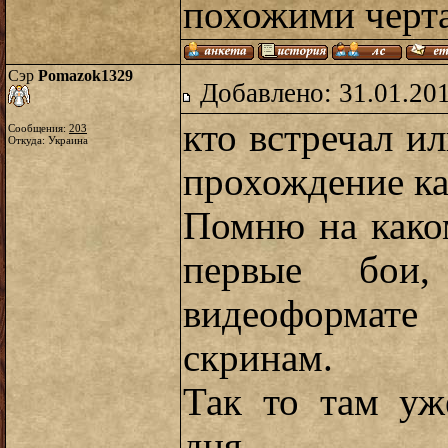
похожими черт
Сэр
Pomazok1329
Добавлено: 31.01.20
кто встречал ил
Сообщения:
203
Откуда: Украина
прохождение к
Помню на како
первые бои
видеоформате
скринам.
Так то там уж
дня