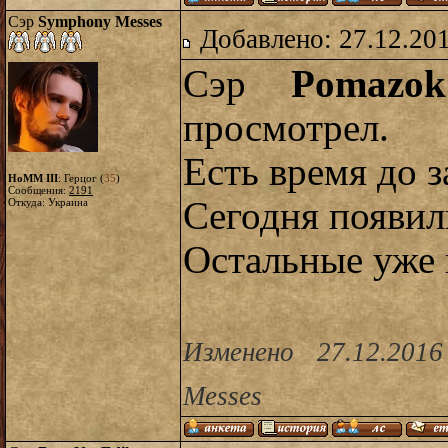
Сэр
Symphony Messes
Добавлено: 27.12.20
Сэр
Pomazok
просмотрел.
Есть время до з
HoMM III
: Герцог (
35
)
Сообщения:
2191
Сегодня появил
Откуда: Украина
Остальные уже 
Изменено 27.12.201
Messes