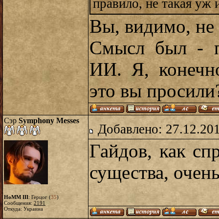
правило, не такая уж 
Вы, видимо, не
Смысл был - п
ИИ. Я, конечн
это вы просили
Сэр
Symphony Messes
Добавлено: 27.12.20
Гайдов, как сп
существа, очень
HoMM III
: Герцог (
35
)
Сообщения:
2191
Откуда: Украина