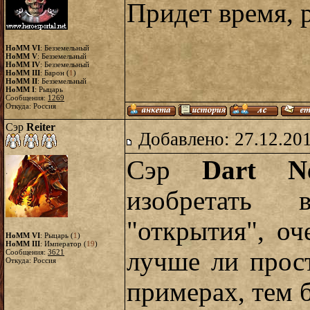
Придет время, р
HoMM VI
: Безземельный
HoMM V
: Безземельный
HoMM IV
: Безземельный
HoMM III
: Барон (
1
)
HoMM II
: Безземельный
HoMM I
: Рыцарь
Сообщения:
1269
Откуда: Россия
Сэр
Reiter
Добавлено: 27.12.20
Сэр
Dart N
изобретать 
"открытия", о
HoMM VI
: Рыцарь (
1
)
HoMM III
: Император (
19
)
лучше ли прос
Сообщения:
3621
Откуда: Россия
примерах, тем б