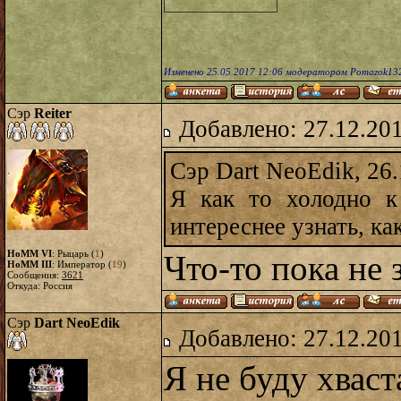
Изменено 25.05.2017 12:06 модератором Pomazok13
Сэр
Reiter
Добавлено: 27.12.20
Сэр Dart NeoEdik, 26.
Я как то холодно к
интереснее узнать, ка
HoMM VI
: Рыцарь (
1
)
Что-то пока не
HoMM III
: Император (
19
)
Сообщения:
3621
Откуда: Россия
Сэр
Dart NeoEdik
Добавлено: 27.12.20
Я не буду хваст