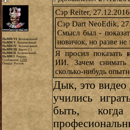
Сэр Reiter, 27.12.2016
Сэр Dart NeoEdik, 27
Смысл был - показат
HoMM VI
: Безземельный
новичок, но разве не
HoMM V
: Безземельный
HoMM IV
: Безземельный
HoMM III
: Барон (
1
)
Я просил показать
HoMM II
: Безземельный
HoMM I
: Рыцарь
Сообщения:
1269
ИИ. Зачем снимать
Откуда: Россия
сколько-нибудь опытн
Дык, это видео
учились играт
быть, когд
професиональн