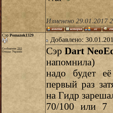
Изменено 29.01.2017 
Сэр
Pomazok1329
Добавлено: 30.01.20
Сэр
Dart NeoE
Сообщения:
203
Откуда: Украина
напомнила)
надо будет её
первый раз зат
на Гидр зареша
70/100 или 7 