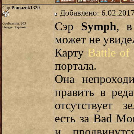
Сэр
Pomazok1329
Добавлено: 6.02.2017
Сэр
Symph
, в
Сообщения:
203
Откуда: Украина
может не увиде
Карту
Battle of
портала.
Она непроходи
править в реда
отсутствует з
есть за Bad Mo
и продвинут