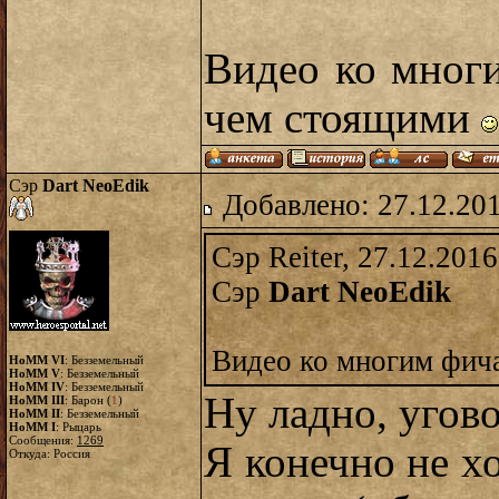
Видео ко мног
чем стоящими
Сэр
Dart NeoEdik
Добавлено: 27.12.20
Сэр Reiter, 27.12.2016
Сэр
Dart NeoEdik
Видео ко многим фич
HoMM VI
: Безземельный
HoMM V
: Безземельный
HoMM IV
: Безземельный
Ну ладно, угов
HoMM III
: Барон (
1
)
HoMM II
: Безземельный
HoMM I
: Рыцарь
Сообщения:
1269
Я конечно не хо
Откуда: Россия