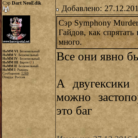
Сэр
Dart NeoEdik
Добавлено: 27.12.20
Сэр Symphony Murdere
Гайдов, как спрятать
много.
HoMM VI
: Безземельный
Все они явно б
HoMM V
: Безземельный
HoMM IV
: Безземельный
HoMM III
: Барон (
1
)
HoMM II
: Безземельный
HoMM I
: Рыцарь
Сообщения:
1269
Откуда: Россия
А двугексики 
можно застопо
это баг