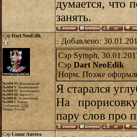
думается, что 
занять.
Сэр
Dart NeoEdik
Добавлено: 30.01.20
Сэр Symph, 30.01.201
Сэр
Dart NeoEdik
Норм. Позже оформл
HoMM VI
: Безземельный
Я старался угл
HoMM V
: Безземельный
HoMM IV
: Безземельный
HoMM III
: Барон (
1
)
На прорисовк
HoMM II
: Безземельный
HoMM I
: Рыцарь
Сообщения:
1269
Откуда: Россия
пару слов про 
Сэр
Lunar Aurora