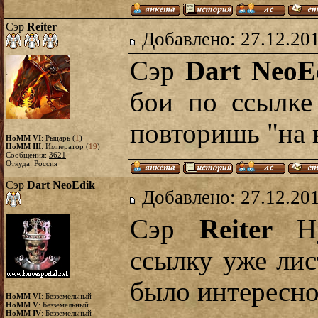
Сэр
Reiter
Добавлено: 27.12.20
Сэр
Dart NeoE
бои по ссылке
повторишь "на
HoMM VI
: Рыцарь (
1
)
HoMM III
: Император (
19
)
Сообщения:
3621
Откуда: Россия
Сэр
Dart NeoEdik
Добавлено: 27.12.20
Сэр
Reiter
Ну
ссылку уже лис
было интересн
HoMM VI
: Безземельный
HoMM V
: Безземельный
HoMM IV
: Безземельный