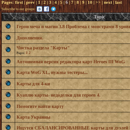
6
Pages:
first
|
prev
|
1
|
2
|
3
|
4
|
5
|
|
7
|
8
|
9
|
10
|
>>
|
next
|
last
Subscribe to our groups:
Topic
Герои меча и магии 3.8 Проблема с монстрами 8 уров
Дополнения.
Чистка раздела "Карты"
1
2
Pages:
Автономная версия редактора карт Heroes III WoG
Карта WoG XL, нужны тестеры...
Карты для 4-ки
Куаплю карты- недоделки для героев 4.
Помогите найти карту
Карта Украины
Ищутся СБАЛАНСИРОВАННЫЕ карты для дуэлей