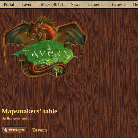
Portal
Tavern
Maps (4842)
News
Heroes 1
Heroes 2
He
Mapsmakers' table
On-line users: nobody
Tavern