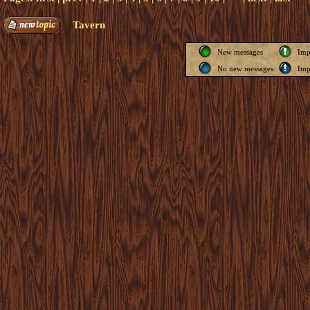
Tavern
New messages
Imp
No new messages
Imp