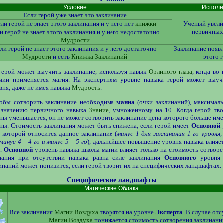
Условие
Исполн
Если герой уже знает это заклинание
ли герой не знает этого заклинания и у него нет
книжки
Ученый увели
первичных
и герой не знает этого заклинания и у него недостаточно
Мудрости
ли герой не знает этого заклинания и у него достаточно
Заклинание появл
Мудрости
и есть
Книжка Заклинаний
этого 
герой может выучить заклинание, используя навык
Орлиного глаза
, когда во
мии применяется магия. На экспертном уровне навыка герой может выуч
вня, даже не имея навыка
Мудрость
.
тобы сотворить заклинание необходима
манна
(очки заклинаний), максималь
 значению первичного навыка
Знание
, умноженному на 10. Когда герой тво
ны уменьшается, он не может сотворить заклинание цена которого больше им
ны. Стоимость заклинания может быть снижена, если герой имеет
Основной
 которой относится данное заклинание (
минус 1 для заклинания 1-го уровня, 
 минус 4 – 4-го и минус 5 – 5-го
), дальнейшее повышение уровня навыка влияет
к.
Основной
уровень навыка школы магии влияет только на стоимость сотворе
нания при отсутствии навыка равна силе заклинания
Основного
уровня 
инаний может понизится, если герой творит их на специфических ландшафтах.
Специфические ландшафты
Магические Облака
Все заклинания
Магии Воздуха
творятся на уровне
Эксперта
. В случае от
Магии Воздуха
понижается стоимость сотворения заклинани