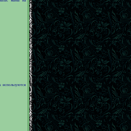
 запас маны на
х используются