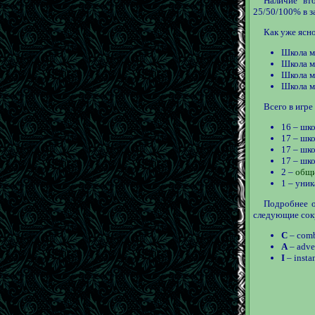
Наличие вт
25/50/100% в з
Как уже ясно
Школа м
Школа м
Школа м
Школа м
Всего в игре
16 – шк
17 – шк
17 – шк
17 – шк
2 –
общ
1 – уник
Подробнее о
следующие сок
С
– comb
А
– adve
I
– insta