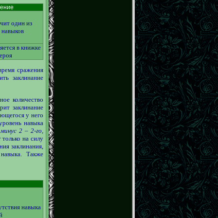
ение
чит один из
 навыков
яется в книжке
героя
 время сражения
ить заклинание
ное количество
рит заклинание
еющегося у него
уровень навыка
минус 2 – 2-го,
 только на силу
ния заклинания,
навыка. Также
сутствия навыка
й