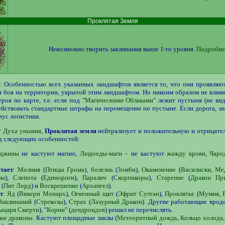
Проклятая Земля
Невозможно творить заклинания выше 1-го уровня.
Подробне
: Особенностью всех указанных ландшафтов является то, что они проявляю
я боя на территории, укрытой этим ландшафтом. Но никоим образом не влия
роя по карте, т.е. если под "
Магическими Облаками
" лежит пустыня (не вид
ействовать стандартные штрафы на перемещение по пустыне. Если дорога, з
нус логистики.
т
Духа уныния
,
Проклятая земля
нейтрализует и положительную и отрицател
ад следующих особенностей:
-джины
не кастуют магию,
Людоеды-маги
– не кастуют
жажду крови
,
Чаро
тает
:
Молния
(
Птицы Грома
),
болезнь
(
Зомби
),
Окаменение
(
Василиски
,
Ме
зы
),
Слепота
(
Единороги
),
Паралич
(
Скорпикоры
),
Старение
(
Дракон Пр
(
Пит Лорд
) и
Воскрешение
(
Архангел
).
т
:
Яд
(
Виверн Монарх
),
Огненный щит
(
Эфрит Султан
),
Проклятье
(
Мумия
,
Заклинаний
(
Стрекозы
),
Страх
(
Лазурный Дракон
). Другие работающие вроде
ыцаря Смерти
), "
Корни
" (
дендроидов
) решил не перечислять.
ые драконы
. Кастуют площадные заклы (
Метеоритный дождь
,
Кольцо холода