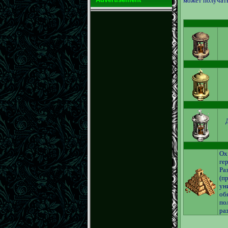
может получать
Ох
ге
Ра
(п
ун
об
по
ра