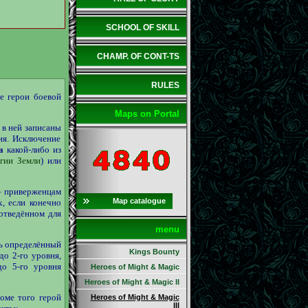
SCHOOL OF SKILL
CHAMP. OF CONT-TS
RULES
е герои боевой
Maps on Portal
 в ней записаны
ия. Исключение
а
какой-либо из
гии Земли
) или
 – приверженцам
Map catalogue
, если конечно
 отведённом для
menu
ть определённый
Kings Bounty
до 2-го уровня,
о 5-го уровня
Heroes of Might & Magic
Heroes of Might & Magic II
роме того герой
Heroes of Might & Magic
III