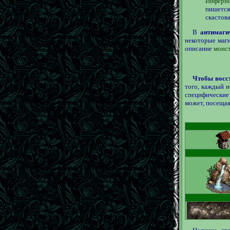
Инферн
пишется
скастова
В
антимаги
некоторые маг
описание
монс
Чтобы восс
того, каждый н
специфические
может, посещая