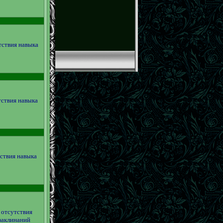
утствия навыка
тствия навыка
тствия навыка
е отсутствия
заклинаний