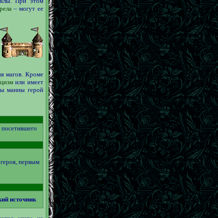
аклы. При этом
рела
– могут ее
ия магов. Кроме
цизм
или имеет
сы манны герой
, посетившего
 героя, первым
ий источник