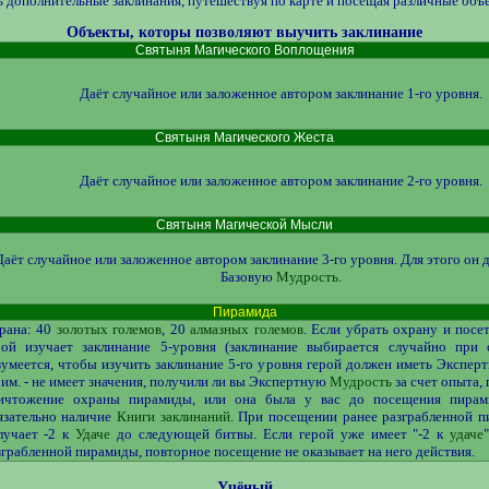
 дополнительные заклинания, путешествуя по карте и посещая различные объ
Объекты, которы позволяют выучить заклинание
Святыня Магического Воплощения
Даёт случайное или заложенное автором заклинание 1-го уровня.
Святыня Магического Жеста
Даёт случайное или заложенное автором заклинание 2-го уровня.
Святыня Магической Мысли
Даёт случайное или заложенное автором заклинание 3-го уровня. Для этого он 
Базовую
Мудрость
.
Пирамида
рана: 40
золотых големов
, 20
алмазных големов
. Если убрать охрану и посе
рой изучает заклинание 5-уровня (заклинание выбирается случайно при с
зумеется, чтобы изучить заклинание 5-го уровня герой должен иметь Экспе
рим. - не имеет значения, получили ли вы Экспертную
Мудрость
за счет опыта,
ичтожение охраны пирамиды, или она была у вас до посещения пирам
язательно наличие
Книги заклинаний
. При посещении ранее разграбленной 
лучает -2 к
Удаче
до следующей битвы. Если герой уже имеет "-2 к
удаче
зграбленной пирамиды, повторное посещение не оказывает на него действия.
Учёный