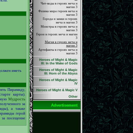
екты:
Чит-коды в героях меча и
магии 3
Физика мира героев меча и
магии 3
Города и замки в героях
меча и магии 3
Монстры в героях меча и
магии 3
Герои в героях меча и магии
3
Магия в героях меча и
магии 3
Артефакты в героях меча и
магии 3
Heroes of Might & Magic
III: In the Wake of Gods
Heroes of Might & Magic
должен иметь
III: Horn of the Abyss
Heroes of Might & Magic
IV
тить Пирамиду,
Heroes of Might & Magic V
тарте карты).
Other
ртную
Мудрость
 полученного за
Advertisement
иды), а также
пирамиды герой
" за посещение