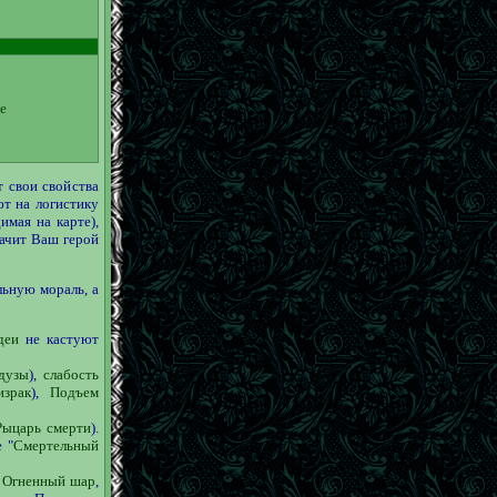
е
т свои свойства
ют на логистику
имая на карте),
начит Ваш герой
ьную мораль, а
деи
не кастуют
дузы
),
слабость
израк
),
Подъем
Рыцарь смерти
).
 "
Смертельный
,
Огненный шар
,