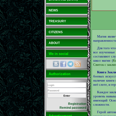
NEWS
TREASURY
CITIZENS
Магия являе
направленност
ABOUT
Для того что
все изученные
We in social
составляют слу
школ магии (
К
Свиток с закли
Книга Закл
Authorization
боевых искусс
наличие книги 
неё слоте, и ге
Каждое закл
уровень навык
имеющий Осн
Registration
сложности.
Remind password
Герой автом
Advertisement