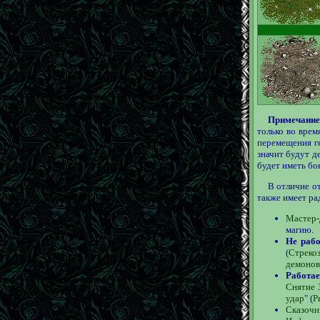
Примечание
только во врем
перемещения ге
значит будут д
будет иметь бо
В отличие о
также имеет р
Мастер
магию.
Не рабо
(
Стреко
демонов
Работае
Снятие 
удар
" (
Р
Сказочн