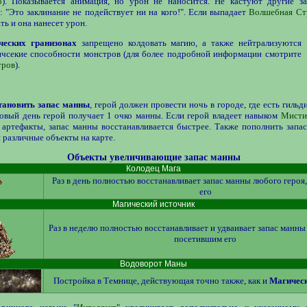
о
). Показывается анимация, но урон не наносится. Не кастуют другие з
: "Это заклинание не подействует ни на кого!". Если выпадает
Волшебная Ст
ть и она нанесет урон.
ческих гранизонах
запрещено колдовать магию, а также нейтрализуются
ичсекие способности монстров (для более подробной информации смотрите
тров
).
тановить запас манны
, герой должен провести ночь в городе, где есть гильд
овый день герой получает 1 очко манны. Если герой владеет навыком
Мисти
 артефакты, запас манны восстанавливается быстрее. Также пополнить запа
 различные объекты на карте.
Объекты увеличивающие запас манны
Колодец Мага
Раз в день полностью восстанавливает запас манны любого героя
его
Магический источник
Раз в неделю полностью восстанавливает и удваивает запас манны
посетившим его
Водоворот Маны
Постройка в Темнице, действующая точно также, как и
Магическ