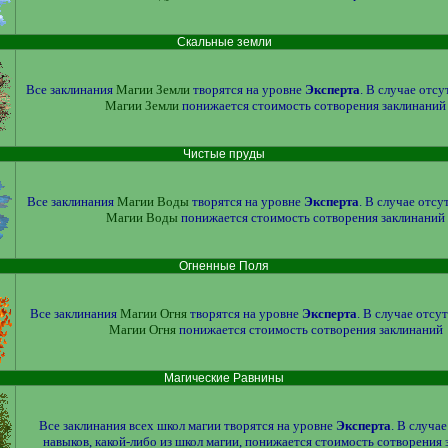
Скальные земли
Все заклинания
Магии Земли
творятся на уровне
Эксперта
. В случае отс
Магии Земли
понижается стоимость сотворения заклинаний
Чистые пруды
Все заклинания
Магии Воды
творятся на уровне
Эксперта
. В случае отсу
Магии Воды
понижается стоимость сотворения заклинаний
Огненные Поля
Все заклинания
Магии Огня
творятся на уровне
Эксперта
. В случае отсу
Магии Огня
понижается стоимость сотворения заклинаний
Магические Равнины
Все заклинания всех школ магии творятся на уровне
Эксперта
. В случа
навыков, какой-либо из школ магии, понижается стоимость сотворения 