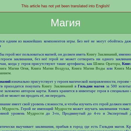
This article has not yet been translated into English!
Магия
тся одним из важнейших компонентов игры. Без неё не могут обойтись даж
и
бы герой мог пользоваться магией, он должен иметь
Книгу Заклинаний
, именно
 героем заклинания, без неё герой не может сотворить ни одного заклинан
чаи, когда у героя присутствуют такие артефакты, как
Шляпа Оратора
,
Книг
нига Магии Огня
,
Книга Магии Воздуха
,
Книга Магии Воды
или
Книга Ма
нанием
.
инаний
изначально присутствует у героев магической направленности, героям
тв приходится покупать
Книгу Заклинаний
в
Гильдии магов
за 500 золотых
не заложено автором карты. Книга хранится в инвентаре героя в специально
рой не может ни продать её, ни передать.
инание имеет свой уровень сложности, и чтобы изучить его герой должен име
а
Мудрость
. Герой не имеющий
Мудрости
может изучать заклинания только 
овной уровень
Мудрости
до 3-го, Продвинутый до 4-го и Экспертный д
атически выучивает заклинания, прибыв в город где есть Гильдия магов. К