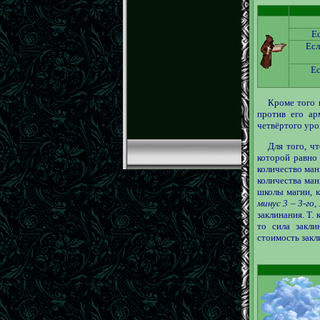
Ес
Есл
Ес
Кроме того 
против его ар
четвёртого уро
Для того, ч
которой равно
количество ман
количества ман
школы магии, к
минус 3 – 3-го,
заклинания. Т. 
то сила закли
стоимость закл