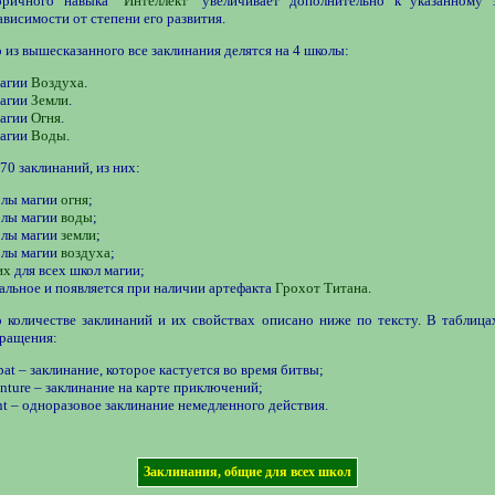
оричного навыка "
Интеллект
" увеличивает дополнительно к указанному
ависимости от степени его развития.
 из вышесказанного все заклинания делятся на 4 школы:
агии
Воздуха
.
агии
Земли
.
агии
Огня
.
агии
Воды
.
 70 заклинаний, из них:
олы магии
огня
;
олы магии
воды
;
олы магии
земли
;
олы магии
воздуха
;
их
для всех школ магии;
альное и появляется при наличии артефакта
Грохот Титана
.
 количестве заклинаний и их свойствах описано ниже по тексту. В таблица
ращения:
at – заклинание, которое кастуется во время битвы;
nture – заклинание на карте приключений;
nt – одноразовое заклинание немедленного действия.
Заклинания, общие для всех школ