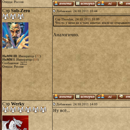
Откуда: Россия
Сэр
Sub-Zero
Добавлено: 24.10.2011 10:44
Сэр Thundax, 24.10.2011 10:09
Что-то у меня ни в чьих анкетах земли не открывают
Аналогично.
HoMM III
: Император (
27
)
HoMM I
: Император (
69
)
Сообщения:
7077
Откуда: Россия
Сэр
Werky
Добавлено: 24.10.2011 14:03
Ну всё...