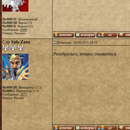
HoMM IV
: Безземельный
HoMM III
: Барон (
3
)
HoMM II
: Маркиз (
9
)
Сообщения:
5308
Откуда: Украина
Сэр
Sub-Zero
Добавлено: 24.10.2011 18:25
...
Разобрались, вопрос снимается.
HoMM III
: Император (
27
)
HoMM I
: Император (
69
)
Сообщения:
7077
Откуда: Россия