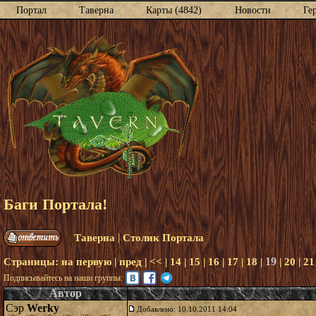
Портал
Таверна
Карты (4842)
Новости
Ге
Баги Портала!
|
Таверна
Столик Портала
19
Страницы:
на первую
|
пред
|
<<
|
14
|
15
|
16
|
17
|
18
|
|
20
|
21
Подписывайтесь на наши группы:
Автор
Сэр
Werky
Добавлено: 10.10.2011 14:04