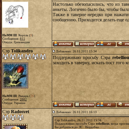
Настолько обезопасились, что из т
анкеты. Логично было бы, чтобы была
Также в таверне нередко при нажати
сообщению. Приходится делать еще од
HoMM III
: Король (
9
)
Сообщения:
811
Откуда: Гренландия
Сэр
Tolikandro
Добавлено: 26.11.2011 15:34
Поддерживаю просьбу Сэра
rebellio
заходить в таверну, искать пост того 
HoMM III
: Рыцарь (
26
)
Сообщения:
2802
Откуда: Украина
Сэр
Radosvet
Добавлено: 26.11.2011 16:13
Сэр Tolikandro, 26.11.2011 15:34
Поддерживаю просьбу Сэра
rebellious
, когда просм
бы добраться до ЛС.. Неудобно.