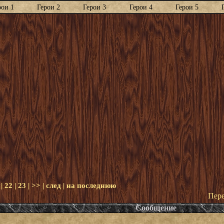
рои 1
Герои 2
Герои 3
Герои 4
Герои 5
|
22
|
23
|
>>
|
след
|
на последнюю
Пере
Сообщение