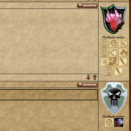
Особый статус
:
Особый статус
: