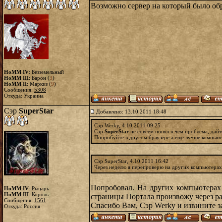
Возможно сервер на который было обр
HoMM IV
: Безземельный
HoMM III
: Барон (
3
)
HoMM II
: Маркиз (
9
)
Сообщения:
5308
Откуда: Украина
Сэр
SuperStar
Добавлено: 13.10.2011 18:48
Сэр Werky, 4.10.2011 09:25
Сэр
SuperStar
не совсем понял в чем проблема, дайте
Попробуйте в другом браузере а ещё лучше компьют
Сэр SuperStar, 4.10.2011 16:42
Через неделю я перепроверю на других компьютерах
Попробовал. На других компьютерах 
HoMM IV
: Рыцарь
HoMM III
: Король
страницы Портала произвожу через ра
Сообщения:
1561
Спасибо Вам, Сэр Werky и извините з
Откуда: Россия