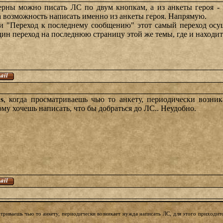
аверны можно писать ЛС по двум кнопкам, а из анкеты героя 
 возможность написать именно из анкеты героя. Напрямую.
и "Переход к последнему сообщению" этот самый переход осущ
ин переход на последнюю страницу этой же темы, где и находит
us
, когда просматриваешь чью то анкету, периодически возни
кому хочешь написать, что бы добраться до ЛС.. Неудобно.
атриваешь чью то анкету, периодически возникает нужда написать ЛС, для этого приходитс