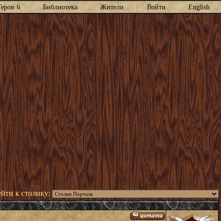
Герои 6
Библиотека
Жители
Войти
English
йти к столику: