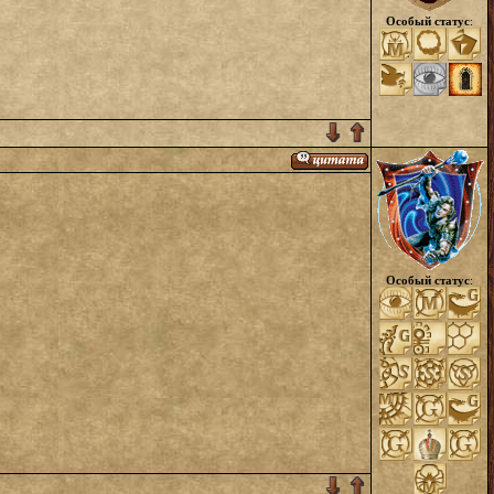
Особый статус
:
Особый статус
: