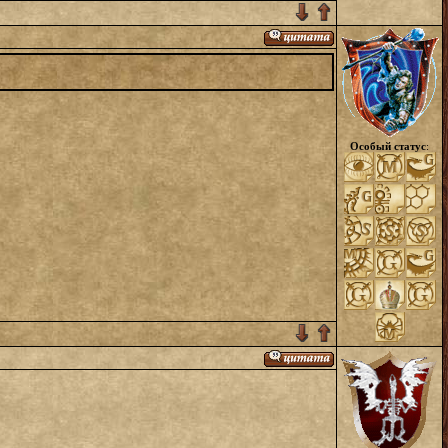
Особый статус
: