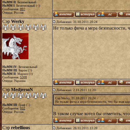
HoMM II
: Безземельный
HoMM I
: Безземельный (
4
)
Сообщения:
997
Откуда: Россия
Сэр
Werky
Добавлено: 31.10.2011 20:24
Не только фича а мера безопасности, 
HoMM IV
: Безземельный
HoMM III
: Барон (
3
)
HoMM II
: Маркиз (
9
)
Сообщения:
5308
Откуда: Украина
Сэр
MedjersoN
Добавлено: 2.11.2011 11:20
Сэр Werky, 31.10.2011 20:24
Не только фича а мера безопасности, что бы зная ад
HoMM III
: Граф (
5
)
Сообщения:
952
Откуда: Россия
В таком случае хотел бы отметить, чт
Сэр
rebellious
Добавлено: 26.11.2011 11:20