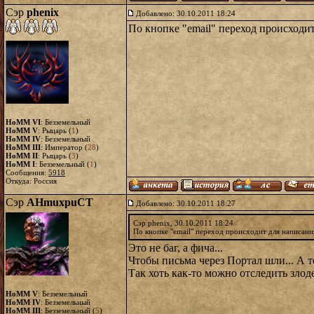
Сэр
phenix
Добавлено: 30.10.2011 18:24
По кнопке "email" переход происходит
HoMM VI
: Безземельный
HoMM V
: Рыцарь (
1
)
HoMM IV
: Безземельный
HoMM III
: Император (
28
)
HoMM II
: Рыцарь (
3
)
HoMM I
: Безземельный (
1
)
Сообщения:
5918
Откуда: Россия
Сэр
AHmuxpuCT
Добавлено: 30.10.2011 18:27
Сэр phenix, 30.10.2011 18:24
По кнопке "email" переход происходит для написани
Это не баг, а фича...
Чтобы письма через Портал шли... А т
Так хоть как-то можно отследить злоде
HoMM V
: Безземельный
HoMM IV
: Безземельный
HoMM III
: Безземельный (
5
)