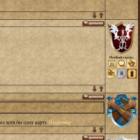
.
Особый статус
:
ал хотя бы одну карту.
Например
.