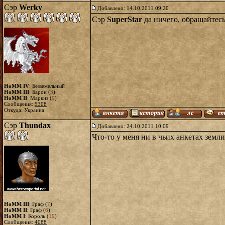
Сэр
Werky
Добавлено: 14.10.2011 09:20
Сэр
SuperStar
да ничего, обращайтес
HoMM IV
: Безземельный
HoMM III
: Барон (
3
)
HoMM II
: Маркиз (
9
)
Сообщения:
5308
Откуда: Украина
Сэр
Thundax
Добавлено: 24.10.2011 10:09
Что-то у меня ни в чьих анкетах земл
HoMM III
: Граф (
7
)
HoMM II
: Граф (
6
)
HoMM I
: Король (
19
)
Сообщения:
4088