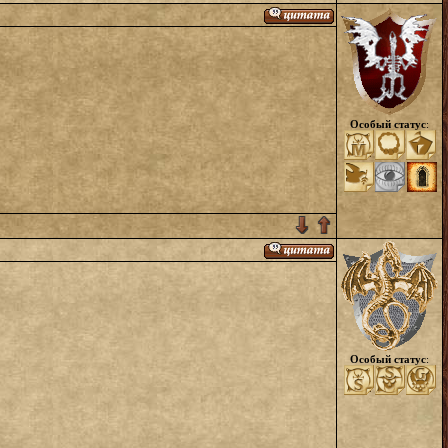
Особый статус
:
Особый статус
: