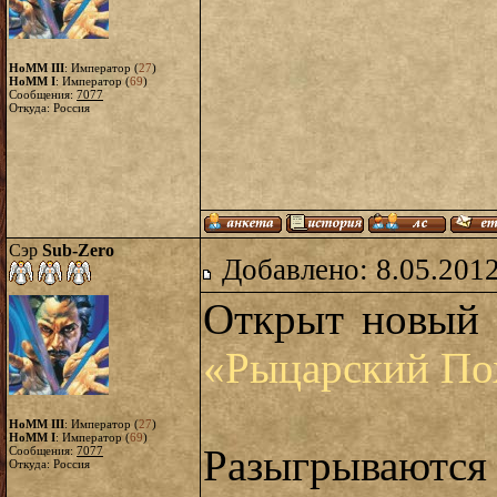
HoMM III
: Император (
27
)
HoMM I
: Император (
69
)
Сообщения:
7077
Откуда: Россия
Сэр
Sub-Zero
Добавлено: 8.05.2012
Открыт новый 
«Рыцарский По
HoMM III
: Император (
27
)
HoMM I
: Император (
69
)
Разыгрываются
Сообщения:
7077
Откуда: Россия