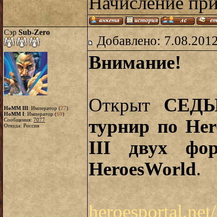
Начисление при
Сэр
Sub-Zero
Добавлено: 7.08.2012
Внимание!
Открыт
СЕД
HoMM III
: Император (
27
)
HoMM I
: Император (
69
)
турнир по Her
Сообщения:
7077
Откуда: Россия
III двух фор
HeroesWorld
.
heroesportal.net