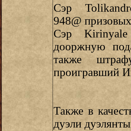
Сэр Tolikand
948@ призовых
Сэр Kirinyal
дооржную под
также штра
проигравший И
Также в качест
дуэли дуэлянты