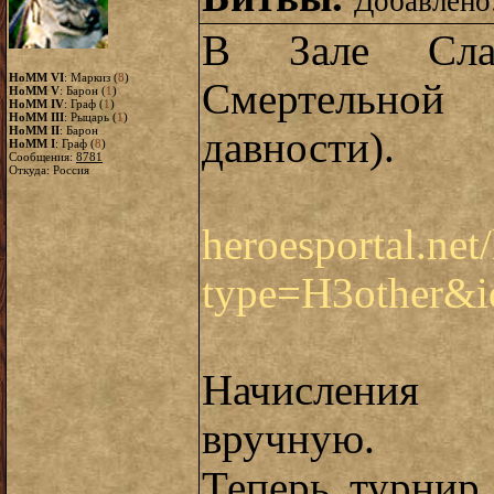
Добавлено:
В Зале Сла
HoMM VI
: Маркиз (
8
)
Смертельной 
HoMM V
: Барон (
1
)
HoMM IV
: Граф (
1
)
HoMM III
: Рыцарь (
1
)
HoMM II
: Барон
давности).
HoMM I
: Граф (
8
)
Сообщения:
8781
Откуда: Россия
heroesportal.net
type=H3other&
Начисления
вручную.
Теперь турнир