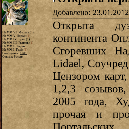
Добавлено: 23.01.2012
Открыта ду
HoMM VI
: Маркиз (
8
)
континента Опл
HoMM V
: Барон (
1
)
HoMM IV
: Граф (
1
)
HoMM III
: Рыцарь (
1
)
HoMM II
: Барон
Сгоревших На
HoMM I
: Граф (
8
)
Сообщения:
8781
Откуда: Россия
Lidael, Соучре
Цензором карт,
1,2,3 созывов
2005 года, Х
прочая и про
Портальски