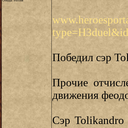
Откуда: Россия
www.heroesporta
type=H3duel&i
Победил сэр Tol
Прочие отчисле
движения феодо
Сэр Tolikandr