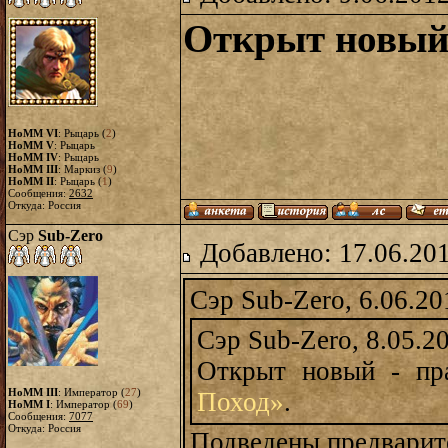
Открыт новы
HoMM VI
: Рыцарь (
2
)
HoMM V
: Рыцарь
HoMM IV
: Рыцарь
HoMM III
: Маркиз (
9
)
HoMM II
: Рыцарь (
1
)
Сообщения:
2632
Откуда: Россия
Сэр
Sub-Zero
Добавлено: 17.06.20
Сэр Sub-Zero, 6.06.20
Сэр Sub-Zero, 8.05.2
Открыт новый - пр
HoMM III
: Император (
27
)
Поход»
.
HoMM I
: Император (
69
)
Сообщения:
7077
Откуда: Россия
Подведены предварит