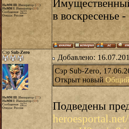
Имущественный
HoMM III
: Император (
27
)
HoMM I
: Император (
69
)
в воскресенье -
Сообщения:
7077
Откуда: Россия
Сэр
Sub-Zero
Добавлено: 16.07.20
Сэр Sub-Zero, 17.06.2
Открыт новый
Общий
HoMM III
: Император (
27
)
HoMM I
: Император (
69
)
Подведены пред
Сообщения:
7077
Откуда: Россия
heroesportal.net