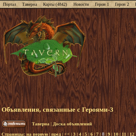
Портал
Таверна
Карты (4842)
Новости
Герои 1
Герои 2
Объявления, связанные с Героями-3
|
Таверна
Доска объявлений
8
Страницы:
на первую
|
пред
|
<<
|
3
|
4
|
5
|
6
|
7
|
|
9
|
10
|
11
|
12