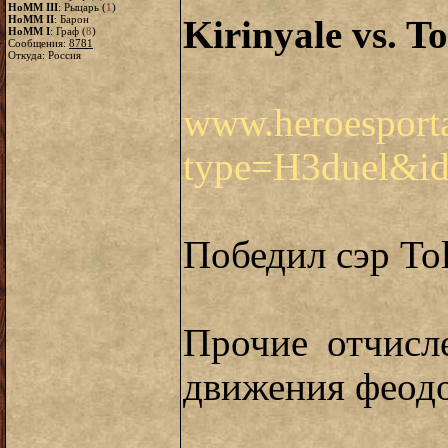
HoMM III
: Рыцарь (
1
)
HoMM II
: Барон
Kirinyale vs. T
HoMM I
: Граф (
8
)
Сообщения:
8781
Откуда: Россия
www.heroesporta
type=H3duel&i
Победил сэр Tol
Прочие отчисле
движения феодо