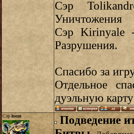
Сэр Tolikan
Уничтожения
Сэр Kirinyale
Разрушения.
Спасибо за игр
Отдельное сп
дуэльную карту
Сэр
loom
Подведение и
Битвы.