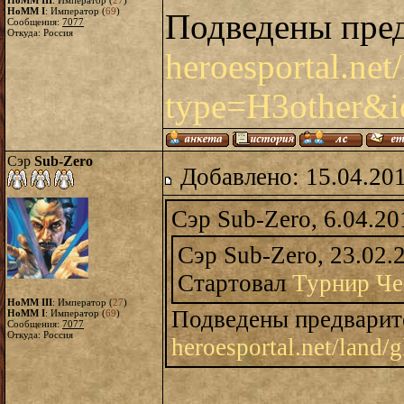
HoMM III
: Император (
27
)
HoMM I
: Император (
69
)
Подведены пред
Сообщения:
7077
Откуда: Россия
heroesportal.net
type=H3other&
Сэр
Sub-Zero
Добавлено: 15.04.20
Сэр Sub-Zero, 6.04.20
Сэр Sub-Zero, 23.02.
Стартовал
Турнир Че
HoMM III
: Император (
27
)
Подведены предварит
HoMM I
: Император (
69
)
Сообщения:
7077
Откуда: Россия
heroesportal.net/land