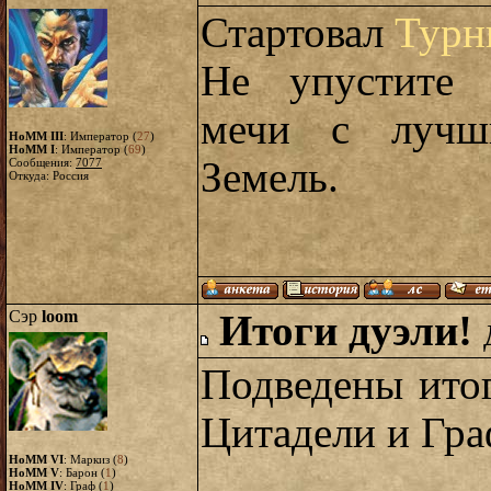
Стартовал
Турн
Не упустите 
мечи с лучш
HoMM III
: Император (
27
)
HoMM I
: Император (
69
)
Земель.
Сообщения:
7077
Откуда: Россия
Сэр
loom
Итоги дуэли!
Подведены ито
Цитадели и Гра
HoMM VI
: Маркиз (
8
)
HoMM V
: Барон (
1
)
HoMM IV
: Граф (
1
)