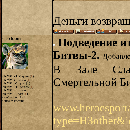
Деньги возвра
Сэр
loom
Подведение и
Битвы-2.
Добавле
В Зале Сла
HoMM VI
: Маркиз (
8
)
Смертельной Би
HoMM V
: Барон (
1
)
HoMM IV
: Граф (
1
)
HoMM III
: Рыцарь (
1
)
HoMM II
: Барон
HoMM I
: Граф (
8
)
Сообщения:
8781
Откуда: Россия
www.heroesporta
type=H3other&