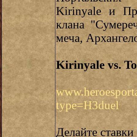
Kirinyale и П
клана "Сумере
меча, Архангело
Kirinyale vs. T
www.heroesporta
type=H3duel
Делайте ставки