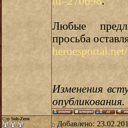
id=270698
.
Любые предл
просьба оставля
heroesportal.net
Изменения вст
опубликования.
Сэр
Sub-Zero
Добавлено: 23.02.20