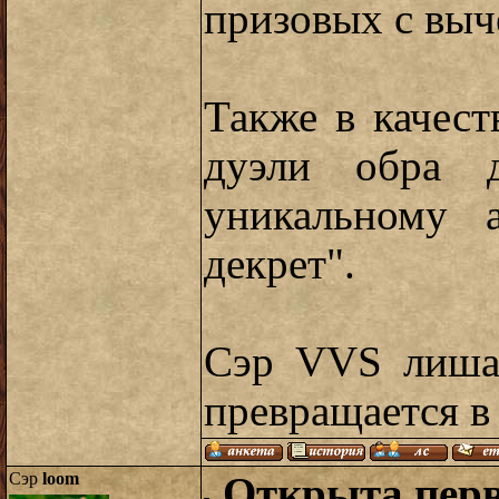
призовых с выч
Также в качест
дуэли обра д
уникальному а
декрет".
Сэр VVS лишае
превращается в
Сэр
loom
Открыта перва