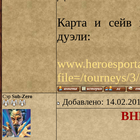
Карта и сейв 
дуэли:
www.heroesportal
file=/tourneys/3
Сэр
Sub-Zero
Добавлено: 14.02.20
ВН