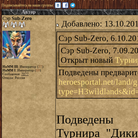
Подписывайтесь на наши группы:
Автор
Сэр
Sub-Zero
Добавлено: 13.10.20
Сэр Sub-Zero, 6.10.20
Сэр Sub-Zero, 7.09.2
Открыт новый
Турни
HoMM III
: Император (
27
)
Подведены предварит
HoMM I
: Император (
69
)
Сообщения:
7077
Откуда: Россия
heroesportal.net/land/
type=H3wildlands&id
Подведены о
Турнира "Дики