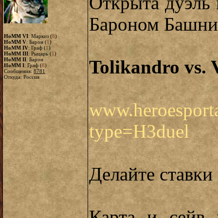
Открыта дуэль
Бароном Башни
HoMM VI
: Маркиз (
8
)
HoMM V
: Барон (
1
)
HoMM IV
: Граф (
1
)
HoMM III
: Рыцарь (
1
)
HoMM II
: Барон
Tolikandro vs.
HoMM I
: Граф (
8
)
Сообщения:
8781
Откуда: Россия
www.heroesporta
type=H3duel
Делайте ставки
Карта и сейв 