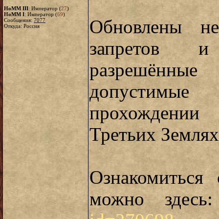
HoMM III
: Император (
27
)
HoMM I
: Император (
69
)
Обновлены не
Сообщения:
7077
Откуда: Россия
запретов и
разрешённы
допустимы
прохождении
Третьих Землях
Ознакомиться 
можно здес