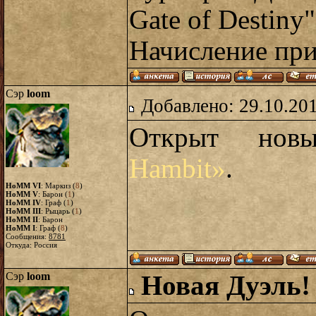
Gate of Destiny"
Начисление при
Сэр
loom
Добавлено: 29.10.20
Открыт но
Hambit»
.
HoMM VI
: Маркиз (
8
)
HoMM V
: Барон (
1
)
HoMM IV
: Граф (
1
)
HoMM III
: Рыцарь (
1
)
HoMM II
: Барон
HoMM I
: Граф (
8
)
Сообщения:
8781
Откуда: Россия
Сэр
loom
Новая Дуэль