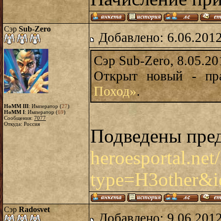
Сэр
Sub-Zero
Добавлено: 6.06.2012
Сэр Sub-Zero, 8.05.20
Открыт новый - пр
Поход»
.
HoMM III
: Император (
27
)
HoMM I
: Император (
69
)
Сообщения:
7077
Откуда: Россия
Подведены пред
heroesportal.net
type=H3other&
Сэр
Radosvet
Добавлено: 9.06.2012