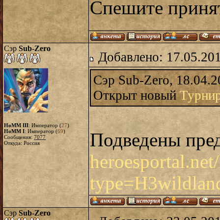
Спешите принят
Сэр
Sub-Zero
Добавлено: 17.05.20
Сэр Sub-Zero, 18.04.2
Открыт новый
Турнир
HoMM III
: Император (
27
)
HoMM I
: Император (
69
)
Подведены пред
Сообщения:
7077
Откуда: Россия
heroesportal.net
type=H3wildlan
Сэр
Sub-Zero