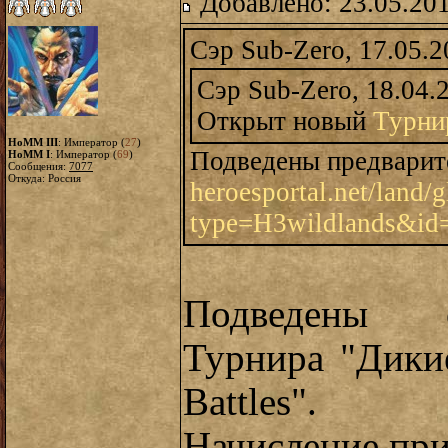
Добавлено: 23.05.20
Сэр Sub-Zero, 17.05.2
Сэр Sub-Zero, 18.04.
Открыт новый
Турни
HoMM III
: Император (
27
)
Подведены предварит
HoMM I
: Император (
69
)
Сообщения:
7077
Откуда: Россия
heroesportal.net/land/
type=H3wildlands&id
Подведены о
Турнира "Дикие
Battles".
Начисление при