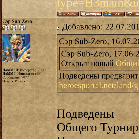
type=H3main&i
Сэр
Sub-Zero
Добавлено: 22.07.20
Сэр Sub-Zero, 16.07.2
Сэр Sub-Zero, 17.06.
Открыт новый
Общий
HoMM III
: Император (
27
)
Подведены предварит
HoMM I
: Император (
69
)
Сообщения:
7077
Откуда: Россия
heroesportal.net/land
Подведены о
Общего Турнира