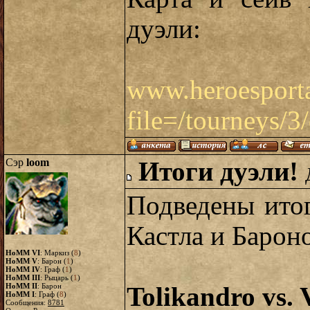
дуэли:
www.heroesportal
file=/tourneys/3
Сэр
loom
Итоги дуэли!
Подведены ито
Кастла и Барон
HoMM VI
: Маркиз (
8
)
HoMM V
: Барон (
1
)
HoMM IV
: Граф (
1
)
HoMM III
: Рыцарь (
1
)
HoMM II
: Барон
Tolikandro vs.
HoMM I
: Граф (
8
)
Сообщения:
8781