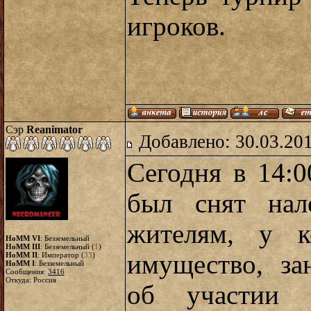
игроков.
Сэр
Reanimator
Добавлено: 30.03.20
Сегодня в 14:
был снят нал
жителям, у к
HoMM VI
: Безземельный
HoMM III
: Безземельный (
1
)
имущество, за
HoMM II
: Император (
33
)
HoMM I
: Безземельный
Сообщения:
3416
Откуда: Россия
об участии