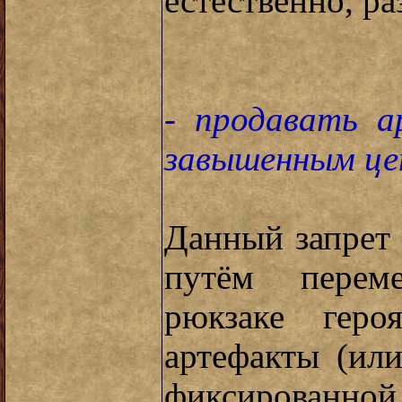
естественно, р
- продавать 
завышенным це
Данный запрет 
путём перем
рюкзаке геро
артефакты (ил
фиксированной 