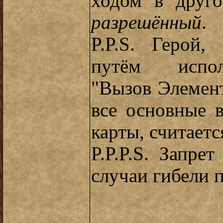
ходом в друго
разрешённый
.
P.P.S. Герой,
путём испол
"Вызов Элемент
все основные 
карты, считает
P.P.P.S. Запре
случаи гибели п