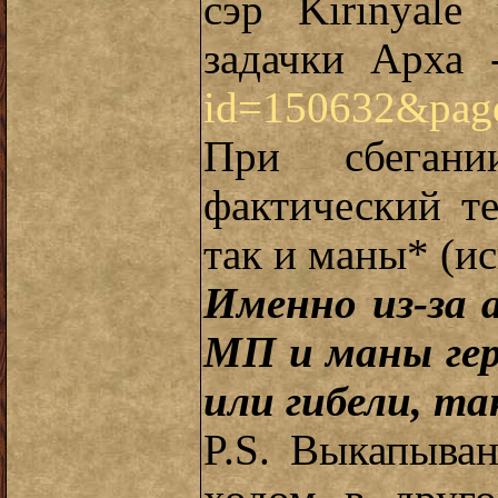
сэр Kirinyal
задачки Арха
id=150632&pa
При сбеган
фактический т
так и маны* (и
Именно из-за 
МП и маны гер
или гибели, та
P.S. Выкапыва