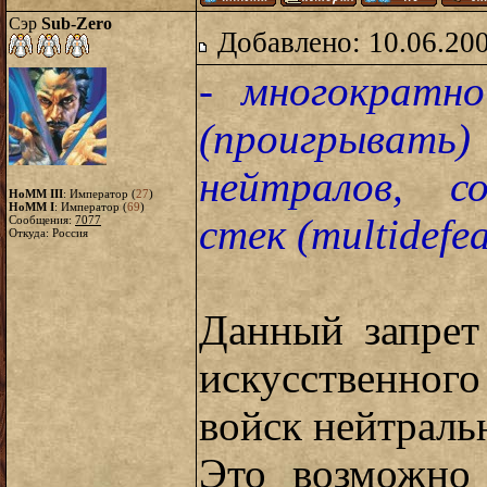
Сэр
Sub-Zero
Добавлено: 10.06.20
- многократн
(проигрывать)
нейтралов, с
HoMM III
: Император (
27
)
HoMM I
: Император (
69
)
стек (multidefea
Сообщения:
7077
Откуда: Россия
Данный запрет
искусственно
войск нейтраль
Это возможно 