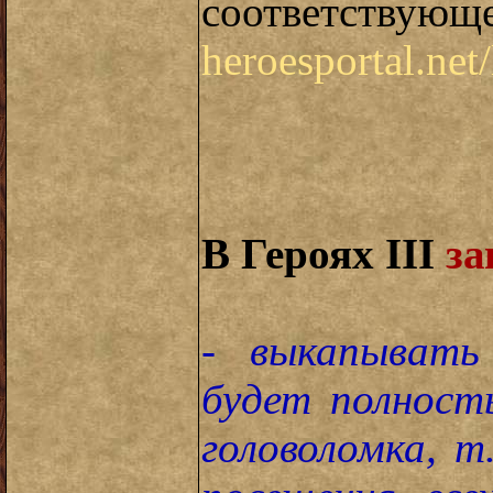
соответствую
heroesportal.net
В Героях III
за
- выкапывать
будет полност
головоломка, т