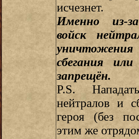
исчезнет.
Именно из-за
войск нейтра
уничтожени
сбегания или
запрещён.
P.S. Напада
нейтралов и с
героя (без п
этим же отрядо