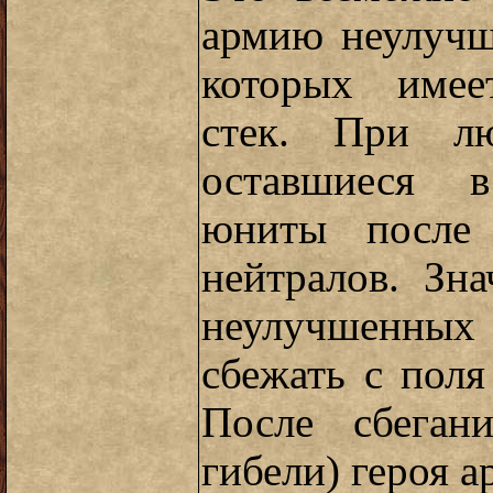
армию неулучш
которых имее
стек. При л
оставшиеся 
юниты после
нейтралов. Зн
неулучшенных
сбежать с поля
После сбеган
гибели) героя а