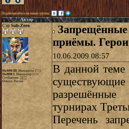
Подписывайтесь на наши группы:
Автор
Сэр
Sub-Zero
Запрещённые 
приёмы. Герои
10.06.2009 08:57
В данной теме
HoMM III
: Император (
27
)
HoMM I
: Император (
69
)
существующ
Сообщения:
7077
Откуда: Россия
разрешённы
турнирах Треть
Перечень запр