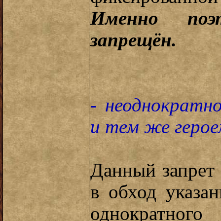
Именно поэ
запрещён.
- неоднократн
и тем же герое
Данный запрет 
в обход указа
однократног