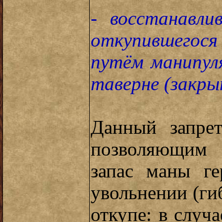
- восстанавли
откупившегося
путём манипул
таверне (закры
Данный запрет
позволяющим 
запас маны ге
увольнении (гиб
откупе: в случа