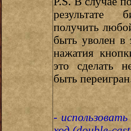
P.S. В случае п
результате 
получить любо
быть уволен в 
нажатия кнопк
это сделать н
быть переигран
- использоват
ход (double-cast