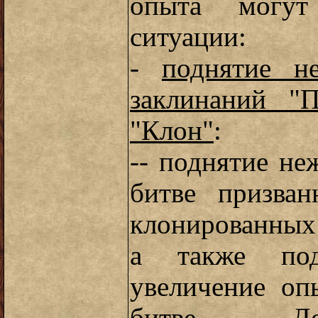
опыта могут
ситуации:
-
поднятие н
заклинаний "
"Клон"
:
-- поднятие н
битве призван
клонированных
а также под
увеличение оп