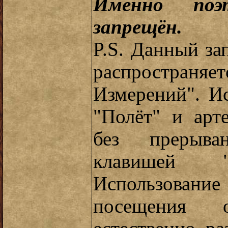
Именно поэ
запрещён.
P.S. Данный за
распространяет
Измерений". И
"Полёт" и арт
без прерыва
клавишей "
Использование
посещения 