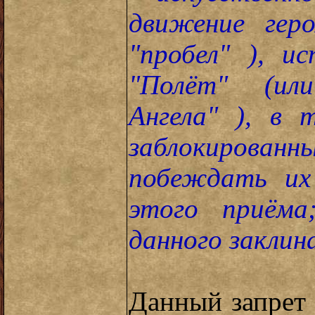
движение геро
"пробел" ), и
"Полёт" (ил
Ангела" ), в 
заблокиров
побеждать их
этого приёма;
данного заклин
Данный запрет 