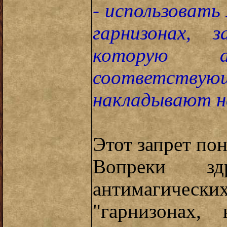
- использовать
гарнизонах, 
которую ав
соответствую
накладывают н
Этот запрет пон
Вопреки з
антимагическ
"гарнизонах,