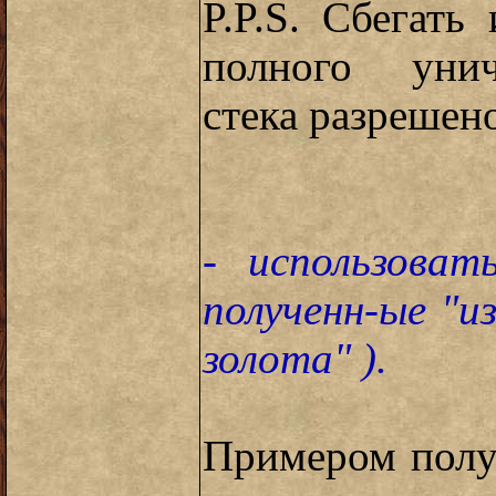
P.P.S. Сбегать
полного унич
стека разрешен
- использова
полученн-ые "из
золота" ).
Примером полу