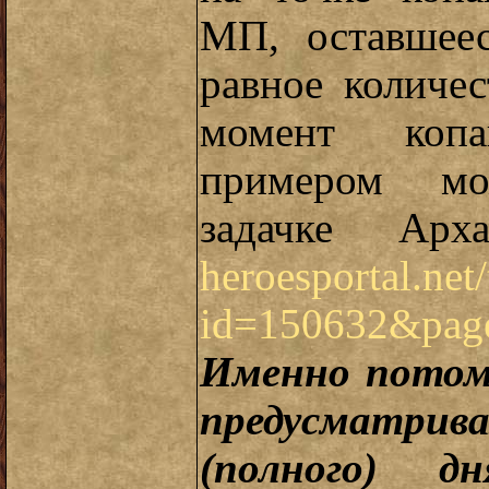
МП, оставшеес
равное количе
момент коп
примером мо
задачке Ар
heroesportal.net/
id=150632&pa
Именно потом
предусматри
(полного) д