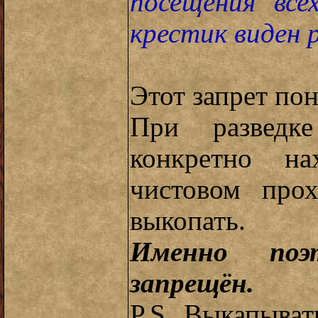
посещения все
крестик виден 
Этот запрет пон
При разведк
конкретно на
чистовом про
выкопать.
Именно поэ
запрещён.
P.S. Выкапыват