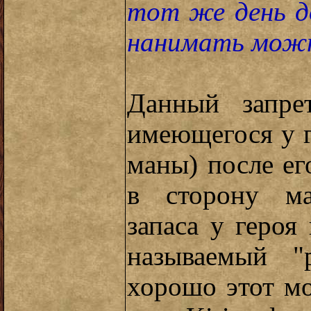
тот же день д
нанимать можн
Данный запре
имеющегося у г
маны) после ег
в сторону ма
запаса у героя
называемый "р
хорошо этот м