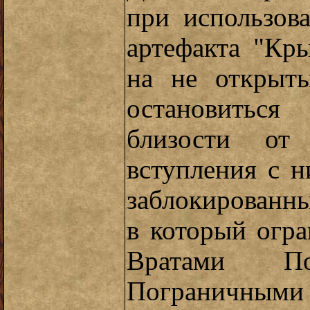
при использов
артефакта "Кры
на не открыты
остановиться
близости от
вступления с н
заблокированный
в который огр
Вратами По
Пограничными