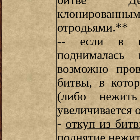
битве Де
клониров
отродьями.**
-- если в п
поднималась 
возможно про
битвы, в кото
(либо нежить
увеличивается 
-
откуп из битв
поднятие нежит