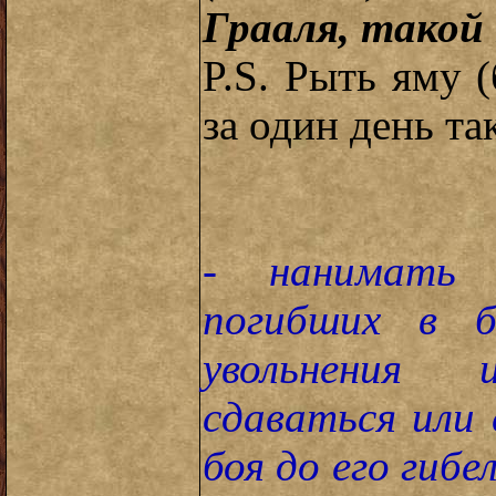
Грааля, такой
P.S. Рыть яму 
за один день та
- нанимать 
погибших в б
увольнения 
сдаваться или 
боя до его гибе