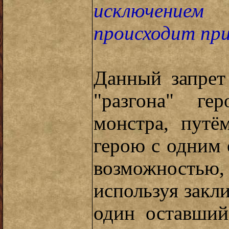
исключением
происходит при
Данный запрет
"разгона" ге
монстра, путё
герою с одним 
возможностью
используя закл
один оставший