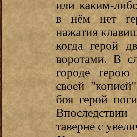
или каким-либ
в нём нет ге
нажатия клавиш
когда герой д
воротами. В с
городе герою 
своей "копией
боя герой поги
Впоследстви
таверне с увел