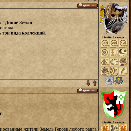
ир
"Дикие Земли"
ортала.
ь
три вида коллекций.
Особый статус
:
r
Особый статус
:
рированные жители Земель Героев любого ранга.