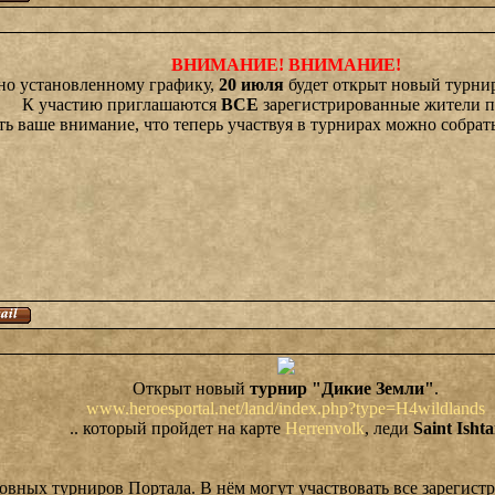
ВНИМАНИЕ! ВНИМАНИЕ!
но установленному графику,
20 июля
будет открыт новый турн
К участию приглашаются
ВСЕ
зарегистрированные жители п
ть ваше внимание, что теперь участвуя в турнирах можно собрат
Открыт новый
турнир "Дикие Земли"
.
www.heroesportal.net/land/index.php?type=H4wildlands
.. который пройдет на карте
Herrenvolk
, леди
Saint Ishta
овных турниров Портала. В нём могут участвовать все зарегист