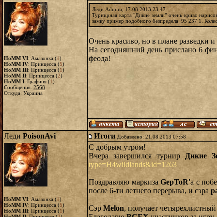
Леди Admira, 17.08.2013 23:47
Турнирная карта "Дикие земли" очень криво нарисов
замку пример подобного безпредела: 95 237 1. Коле
Очень красиво, но в плане разведки и
На сегодняшний день прислано 6 фи
феода!
HoMM VI
: Амазонка (
1
)
HoMM IV
: Принцесса (
5
)
HoMM III
: Принцесса (
1
)
HoMM II
: Принцесса (
2
)
HoMM I
: Графиня (
1
)
Сообщения:
2568
Откуда: Украина
Леди
PoisonAvi
Итоги
Добавлено: 21.08.2013 07:58
С добрым утром!
Вчера завершился турнир
Дикие З
type=H4wildlands&id=1263
Поздравляю маркиза
GepToR'
a с поб
после 6-ти летнего перерыва, и сэра
pa
HoMM VI
: Амазонка (
1
)
HoMM IV
: Принцесса (
5
)
Сэр
Melon
, получает четырехлистный
HoMM III
: Принцесса (
1
)
Благодарю
ВСЕХ
участников за игру
HoMM II
: Принцесса (
2
)