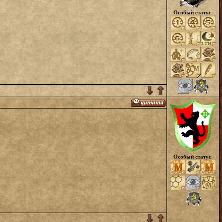
Особый статус
:
Особый статус
: