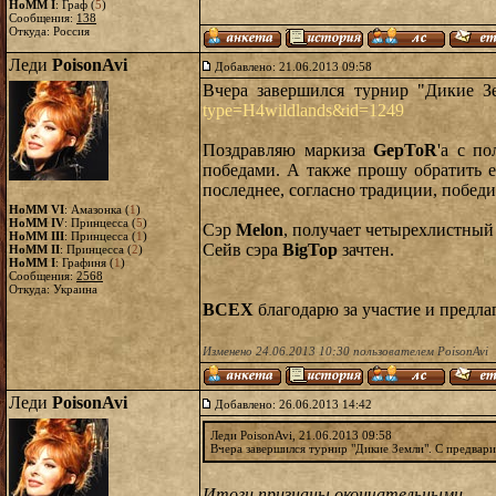
HoMM I
: Граф (
5
)
Сообщения:
138
Откуда: Россия
Леди
PoisonAvi
Добавлено: 21.06.2013 09:58
Вчера завершился турнир "Дикие З
type=H4wildlands&id=1249
Поздравляю маркиза
GepToR
'a с п
победами. А также прошу обратить е
последнее, согласно традиции, побед
HoMM VI
: Амазонка (
1
)
HoMM IV
: Принцесса (
5
)
Сэр
Melon
, получает четырехлистный
HoMM III
: Принцесса (
1
)
Сейв сэра
BigTop
зачтен.
HoMM II
: Принцесса (
2
)
HoMM I
: Графиня (
1
)
Сообщения:
2568
Откуда: Украина
ВСЕХ
благодарю за участие и предл
Изменено 24.06.2013 10:30 пользователем PoisonAvi
Леди
PoisonAvi
Добавлено: 26.06.2013 14:42
Леди PoisonAvi, 21.06.2013 09:58
Вчера завершился турнир "Дикие Земли". С предвар
Итоги признаны окончательными.