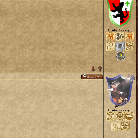
Особый статус
:
Особый статус
: