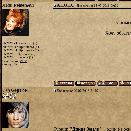
Леди
PoisonAvi
АНОНС!
Добавлено: 15.07.2013 09:32
Соглас
Хочу обрати
HoMM VI
: Амазонка (
1
)
HoMM IV
: Принцесса (
5
)
HoMM III
: Принцесса (
1
)
HoMM II
: Принцесса (
2
)
HoMM I
: Графиня (
1
)
Сообщения:
2568
Откуда: Украина
Сэр
GepToR
Добавлено: 20.07.2013 21:19
Турнир
"Дикие Земли"
– один из осн