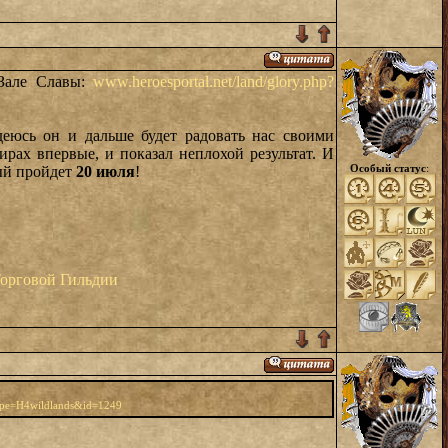
 Зале Славы:
www.heroesportal.net/land/glory.php?
деюсь он и дальше будет радовать нас своими
ирах впервые, и показал неплохой результат. И
Особый статус
:
рый пройдет
20 июля
!
орговой Гильдии
type=H4wildlands&id=1249