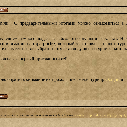
емли". С предварительными итогами можно ознакомиться в
олучением земного надела за абсолютно лучший результат. На
го внимание на сэра
partez
, который участвовал в наших турн
итель имеет право выбрать карту для следующего турнира, кото
 клевер за первый присланный сейв.
агаю обратить внимание на проходящие сейчас турнир
Общий
и
Т
ительными итогами можно ознакомиться в Зале Славы:
www.heroesportal.net/land/glory.php?