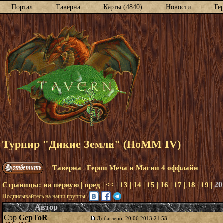
Портал
Таверна
Карты (4840)
Новости
Ге
Турнир "Дикие Земли" (HoMM IV)
|
Таверна
Герои Меча и Магии 4 оффлайн
20
Страницы:
на первую
|
пред
|
<<
|
13
|
14
|
15
|
16
|
17
|
18
|
19
|
Подписывайтесь на наши группы:
Автор
Сэр
GepToR
Добавлено: 20.06.2013 21:53