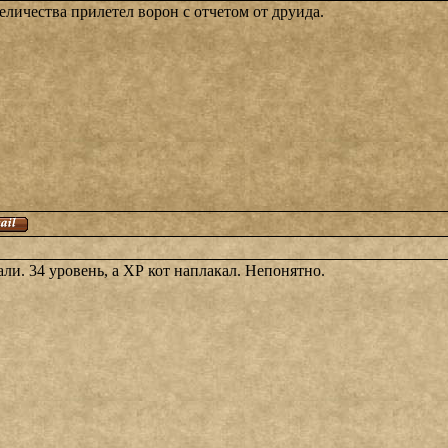
еличества прилетел ворон с отчетом от друида.
али. 34 уровень, а ХР кот наплакал. Непонятно.