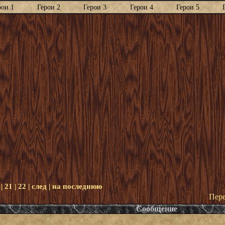
рои 1
Герои 2
Герои 3
Герои 4
Герои 5
|
21
|
22
|
след
|
на последнюю
Пере
Сообщение