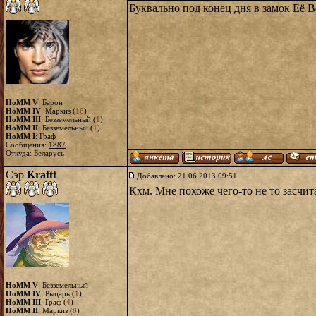
Буквально под конец дня в замок Её В
HoMM V
: Барон
HoMM IV
: Маркиз (
16
)
HoMM III
: Безземельный (
1
)
HoMM II
: Безземельный (
1
)
HoMM I
: Граф
Сообщения:
1887
Откуда: Беларусь
Сэр
Kraftt
Добавлено: 21.06.2013 09:51
Кхм. Мне похоже чего-то не то засчит
HoMM V
: Безземельный
HoMM IV
: Рыцарь (
1
)
HoMM III
: Граф (
4
)
HoMM II
: Маркиз (
8
)