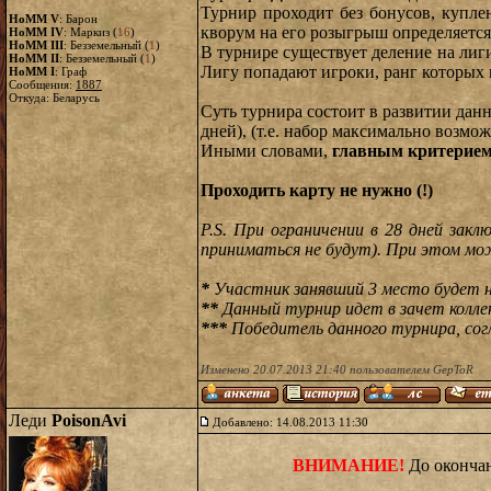
Турнир проходит без бонусов, купл
HoMM V
: Барон
кворум на его розыгрыш определяетс
HoMM IV
: Маркиз (
16
)
HoMM III
: Безземельный (
1
)
В турнире существует деление на лиг
HoMM II
: Безземельный (
1
)
Лигу попадают игроки, ранг которых 
HoMM I
: Граф
Сообщения:
1887
Откуда: Беларусь
Суть турнира состоит в развитии данн
дней), (т.е. набор максимально возмо
Иными словами,
главным критерие
Проходить карту не нужно (!)
P.S. При ограничении в 28 дней зак
приниматься не будут). При этом мож
*
Участник занявший 3 место будет 
**
Данный турнир идет в зачет колле
***
Победитель данного турнира, со
Изменено 20.07.2013 21:40 пользователем GepToR
Леди
PoisonAvi
Добавлено: 14.08.2013 11:30
ВНИМАНИЕ!
До оконча