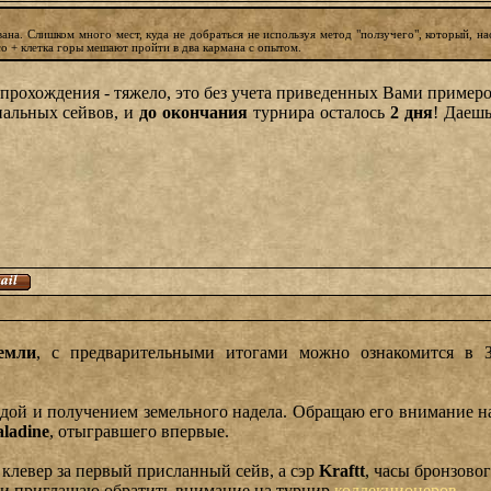
ана. Слишком много мест, куда не добраться не используя метод "ползучего", который, н
со + клетка горы мешают пройти в два кармана с опытом.
 прохождения - тяжело, это без учета приведенных Вами примеров
нальных сейвов, и
до окончания
турнира осталось
2 дня
! Даешь
емли
, с предварительными итогами можно ознакомится в 
едой и получением земельного надела. Обращаю его внимание н
ladine
, отыгравшего впервые.
 клевер за первый присланный сейв, а сэр
Kraftt
, часы бронзовог
, и приглашаю обратить внимание на турнир
коллекционеров
.