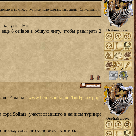
асколько я помню, в турнире использовать запрещено. Ближайший к
 казусов. Но..
Особый статус
:
 еще 6 сейвов в общую лигу, чтобы разыграть 2
Зале Славы:
www.heroesportal.net/land/glory.php?
а сэра
Solimr
, участвовавшего в данном турнире
Особый статус
:
о песка, согласно условиям турнира.