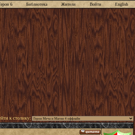
Герои 6
Библиотека
Жители
Войти
English
йти к столику: