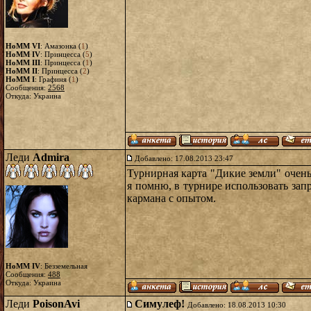
HoMM VI
: Амазонка (
1
)
HoMM IV
: Принцесса (
5
)
HoMM III
: Принцесса (
1
)
HoMM II
: Принцесса (
2
)
HoMM I
: Графиня (
1
)
Сообщения:
2568
Откуда: Украина
Леди
Admira
Добавлено: 17.08.2013 23:47
Турнирная карта "Дикие земли" очень
я помню, в турнире использовать зап
кармана с опытом.
HoMM IV
: Безземельная
Сообщения:
488
Откуда: Украина
Леди
PoisonAvi
Симулеф!
Добавлено: 18.08.2013 10:30