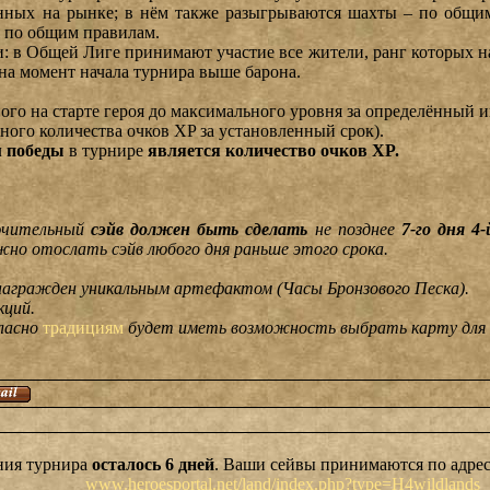
енных на рынке; в нём также разыгрываются шахты – по общим
я по общим правилам.
и: в Общей Лиге принимают участие все жители, ранг которых 
на момент начала турнира выше барона.
ого на старте героя до максимального уровня за определённый иг
жного количества очков XP за установленный срок).
м победы
в турнире
является количество очков XP.
лючительный
сэйв должен быть сделать
не позднее
7-го дня 4
но отослать сэйв любого дня раньше этого срока.
награжден уникальным артефактом (Часы Бронзового Песка).
кций.
гласно
традициям
будет иметь возможность выбрать карту для 
ния турнира
осталось 6 дней
. Ваши сейвы принимаются по адрес
www.heroesportal.net/land/index.php?type=H4wildlands