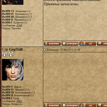
Призовые начислены.
HoMM VI
: Амазонка (
1
)
HoMM IV
: Принцесса (
5
)
HoMM III
: Принцесса (
1
)
HoMM II
: Принцесса (
2
)
HoMM I
: Графиня (
1
)
Сообщения:
2568
Откуда: Украина
Сэр
GepToR
Добавлено: 27.06.2013 11:28
HoMM V
: Барон
HoMM IV
: Маркиз (
16
)
HoMM III
: Безземельный (
1
)
HoMM II
: Безземельный (
1
)
HoMM I
: Граф
Сообщения:
1887
Откуда: Беларусь