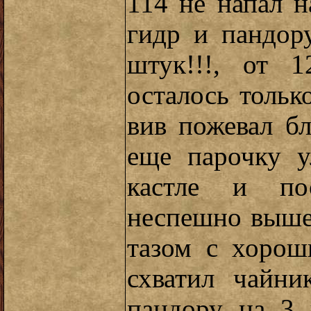
114 не напал 
гидр и пандор
штук!!!, от 
осталось тольк
вив пожевал б
еще парочку у
кастле и по
неспешно выше
тазом с хорош
схватил чайни
пандору на 3 