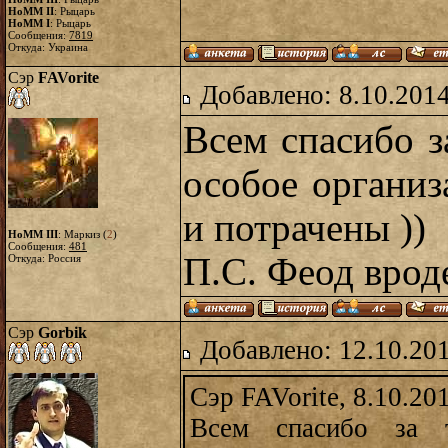
HoMM II
: Рыцарь
HoMM I
: Рыцарь
Сообщения:
7819
Откуда: Украина
Сэр
FAVorite
Добавлено: 8.10.2014
Всем спасибо з
особое органи
и потрачены ))
HoMM III
: Маркиз (
2
)
Сообщения:
481
П.С. Феод врод
Откуда: Россия
Сэр
Gorbik
Добавлено: 12.10.20
Сэр FAVorite, 8.10.20
Всем спасибо за 