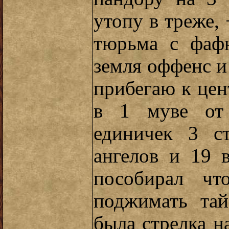
утопу в треже, 
тюрьма с фаф
земля оффенс и
прибегаю к цен
в 1 муве от 
единичек 3 с
ангелов и 19 
пособирал чт
поджимать тай
была стрелка н