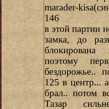
marader-kisa(
146
в этой партии н
замка, до раз
блокирована 
поэтому пер
бездорожье.. 
125 в центр... 
брал.. потом в
Тазар силь