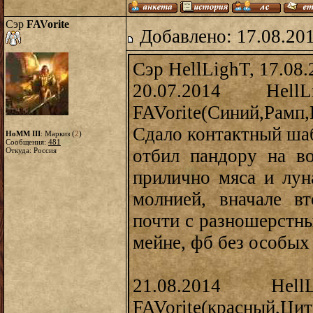
Сэр
FAVorite
Добавлено: 17.08.20
Сэр HellLighT, 17.08.
20.07.2014 HellL
FAVorite(Синий,Рамп,
Сдало контактный шаб
HoMM III
: Маркиз (
2
)
Сообщения:
481
отбил пандору на в
Откуда: Россия
прилично мяса и лун
молнией, вначале в
почти с разношерстны
мейне, фб без особых
21.08.2014 HellL
FAVorite(красный,Цита