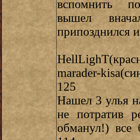
вспомнить по
вышел внача
припозднился и
HellLighT(кр
marader-kisa(
125
Нашел 3 улья на
не потратив р
обманул!) все