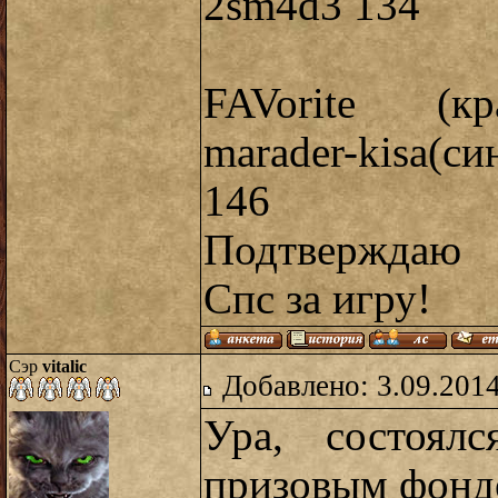
2sm4d3 134
FAVorite (кр
marader-kisa(
146
Подтверждаю
Спс за игру!
Сэр
vitalic
Добавлено: 3.09.2014
Ура, состоял
призовым фонд