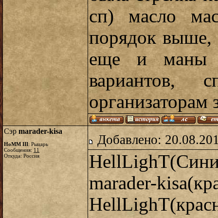
сп) масло ма
порядок выше, 
еще и маны н
вариантов, 
организаторам 
Сэр
marader-kisa
Добавлено: 20.08.20
HoMM III
: Рыцарь
Сообщения:
11
HellLighT(Си
Откуда: Россия
marader-kisa(кр
HellLighT(кр