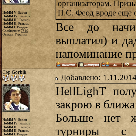
организаторам. Призы
П.С. Феод вроде еще
HoMM V
: Барон
HoMM IV
: Рыцарь
HoMM III
: Рыцарь
Все до начи
HoMM II
: Рыцарь
HoMM I
: Рыцарь
Сообщения:
7819
Откуда: Украина
выплатил) и да
напоминание п
Сэр
Gorbik
Добавлено: 1.11.2014
HellLighT пол
закрою в ближа
Больше нет ж
HoMM V
: Барон
HoMM IV
: Рыцарь
турниры с 
HoMM III
: Рыцарь
HoMM II
: Рыцарь
HoMM I
: Рыцарь