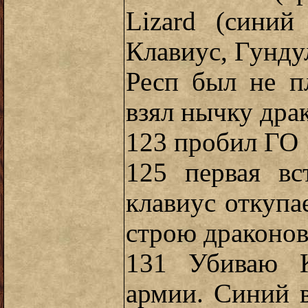
Lizard (синий
Клавиус, Гунду
Респ был не п
взял нычку дра
123 пробил ГО
125 первая в
клавиус откупа
строю драконов 
131 Убиваю К
армии. Синий в