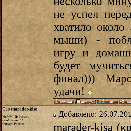
несколько мин
не успел перед
хватило около 
мыши) - побл
игру и домашн
будет мучитьс
финал))) Мар
удачи!
Сэр
marader-kisa
Добавлено: 26.07.20
HoMM III
: Рыцарь
Сообщения:
11
marader-kisa (
Откуда: Россия