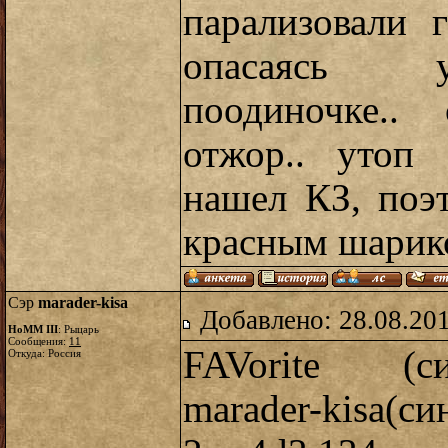
парализовали 
опасаясь у
поодиночке..
отжор.. утоп 
нашел КЗ, поэ
красным шарико
Сэр
marader-kisa
Добавлено: 28.08.20
HoMM III
: Рыцарь
Сообщения:
11
FAVorite (си
Откуда: Россия
marader-kisa