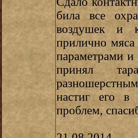
Сдало контакт
била все охр
воздушек и к
прилично мяса
параметрами и 
принял тар
разношерстны
настиг его в
проблем, спасиб
21.08.2014