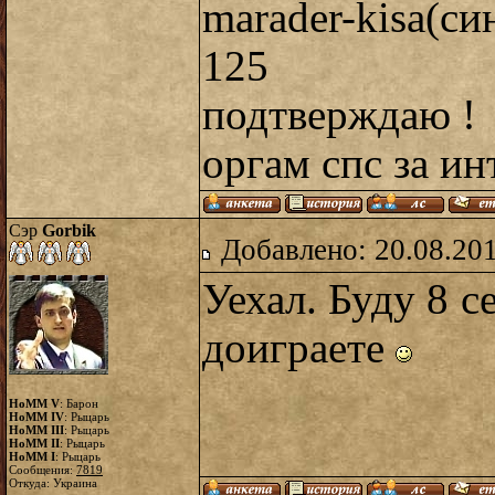
marader-kisa(
125
подтверждаю !
оргам спс за и
Сэр
Gorbik
Добавлено: 20.08.20
Уехал. Буду 8 с
доиграете
HoMM V
: Барон
HoMM IV
: Рыцарь
HoMM III
: Рыцарь
HoMM II
: Рыцарь
HoMM I
: Рыцарь
Сообщения:
7819
Откуда: Украина