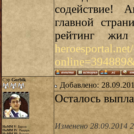
содействие! 
главной стран
рейтинг жил
heroesportal.net/
online=394889&p
Сэр
Gorbik
Добавлено: 28.09.20
Осталось выпл
Изменено 28.09.2014 
HoMM V
: Барон
HoMM IV
: Рыцарь
HoMM III
: Рыцарь