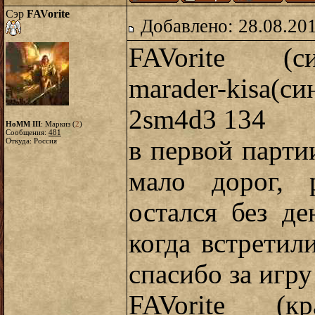
Сэр
FAVorite
Добавлено: 28.08.20
FAVorite (си
marader-kisa
2sm4d3 134
HoMM III
: Маркиз (
2
)
Сообщения:
481
в первой парти
Откуда: Россия
мало дорог, 
остался без де
когда встретил
спасибо за игру
FAVorite (кр