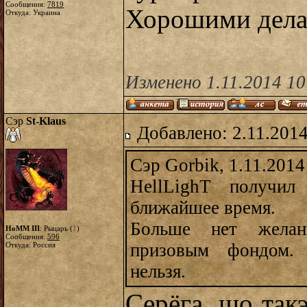
Сообщения:
7819
Хорошими делам
Откуда: Украина
Изменено 1.11.2014 10
Сэр
St-Klaus
Добавлено: 2.11.2014
Сэр Gorbik, 1.11.2014
HellLighT получи
ближайшее время.
Больше нет желан
HoMM III
: Рыцарь (
1
)
Сообщения:
596
призовым фондом.
Откуда: Россия
нельзя.
Серёга, шо так