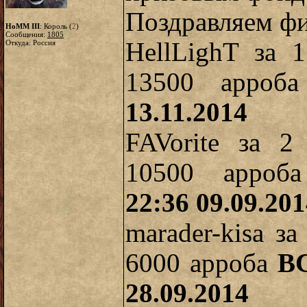
Поздравляем фи
HoMM III
: Король (
2
)
Сообщения:
1805
HellLighT за 
Откуда: Россия
13500 арро
13.11.2014
FAVorite за 2
10500 арро
22:36 09.09.20
marader-kisa з
6000 арроба
В
28.09.2014