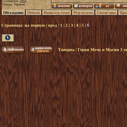
Сообщения:
7819
Откуда: Украина
Обсуждение
Отчеты
Написать отчет
Результаты
Статистика
Пра
6
Страницы:
на первую
|
пред
|
1
|
2
|
3
|
4
|
5
|
|
Таверна
Герои Меча и Магии 3 о