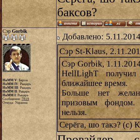
баксов?
Сэр
Gorbik
Добавлено: 5.11.2014
Сэр St-Klaus, 2.11.20
Сэр Gorbik, 1.11.201
HellLighT получи
HoMM V
: Барон
ближайшее время.
HoMM IV
: Рыцарь
HoMM III
: Рыцарь
Больше нет желан
HoMM II
: Рыцарь
HoMM I
: Рыцарь
Сообщения:
7819
призовым фондом.
Откуда: Украина
нельзя.
Серёга, шо такэ? (с) 
Провайдер 