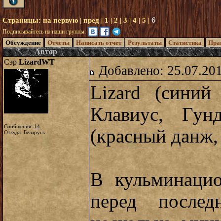
6
Страницы:
на первую
|
пред
|
1
|
2
|
3
|
4
|
5
|
Подписывайтесь на наши группы:
Обсуждение
Отчеты
Написать отчет
Результаты
Статистика
Пра
Автор
Сэр
LizardWT
Добавлено: 25.07.20
Lizard (синий
Клавиус, Гунд
Сообщения:
14
(красный данж,
Откуда: Беларусь
В кульминаци
перед после