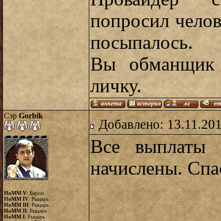
попросил челов
посыпалось.
Вы обманщик 
личку.
Сэр
Gorbik
Добавлено: 13.11.20
Все выплаты 
начислены. Спа
HoMM V
: Барон
HoMM IV
: Рыцарь
HoMM III
: Рыцарь
HoMM II
: Рыцарь
HoMM I
: Рыцарь