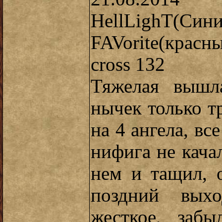
HellLighT(Си
FAVorite(крас
cross 132
Тяжелая вышл
нычек только т
на 4 ангела, вс
нифига не качал
нем и тащил, 
поздний вых
жесткое, заб