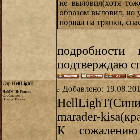
не выловил(хотя тож
образом выловил, но 
порвал на тряпки, спа
подробности
подтверждаю сп
Сэр
HellLighT
Добавлено: 19.08.20
HoMM III
: Рыцарь
Сообщения:
8
HellLighT(Си
Откуда: Россия
marader-kisa(кр
К сожалению