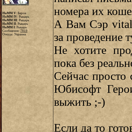
номера их коше
HoMM V
: Барон
HoMM IV
: Рыцарь
А Вам Сэр vita
HoMM III
: Рыцарь
HoMM II
: Рыцарь
HoMM I
: Рыцарь
Сообщения:
7819
за проведение т
Откуда: Украина
Не хотите про
пока без реаль
Сейчас просто 
Юбисофт Геро
выжить ;-)
Если да то гото