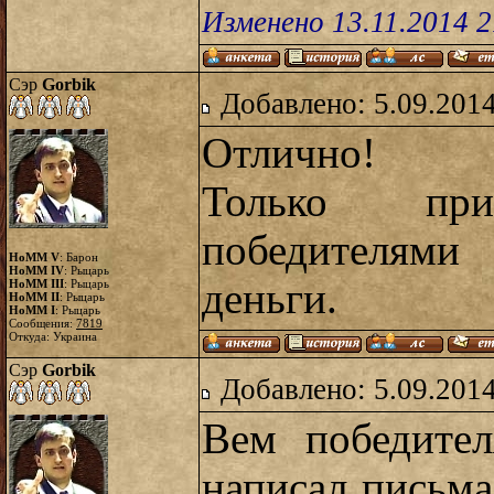
Изменено 13.11.2014 
Сэр
Gorbik
Добавлено: 5.09.2014
Отлично!
Только пр
победителями
HoMM V
: Барон
HoMM IV
: Рыцарь
деньги.
HoMM III
: Рыцарь
HoMM II
: Рыцарь
HoMM I
: Рыцарь
Сообщения:
7819
Откуда: Украина
Сэр
Gorbik
Добавлено: 5.09.2014
Вем победите
написал письма