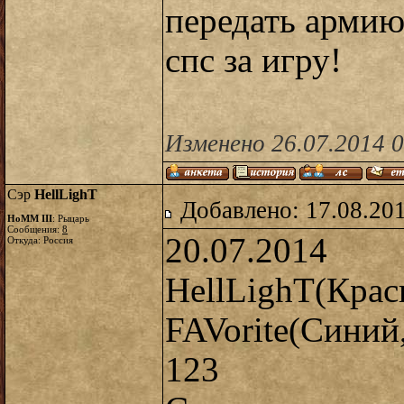
передать армию
спс за игру!
Изменено 26.07.2014 0
Сэр
HellLighT
Добавлено: 17.08.20
HoMM III
: Рыцарь
Сообщения:
8
20.07.2014
Откуда: Россия
HellLighT(Кр
FAVorite(Сини
123