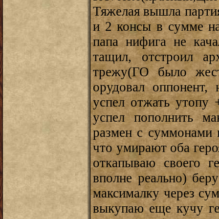
Тяжелая вышла партия
и 2 консы в сумме на
папа нифига не кача
тащил, отстроил а
трежу(ГО было жест
орудовал оппонент, 
успел отжать утопу 
успел пополнить ма
размен с суммонами п
что умирают оба геро
откапываю своего г
вполне реально) бе
максималку через сум
выкупаю еще кучу ге