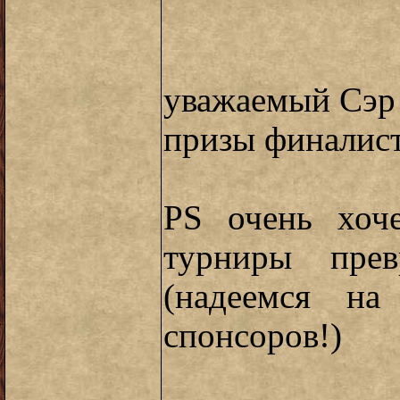
уважаемый Сэр
призы финалист
PS очень хоч
турниры прев
(надеемся на
спонсоров!)