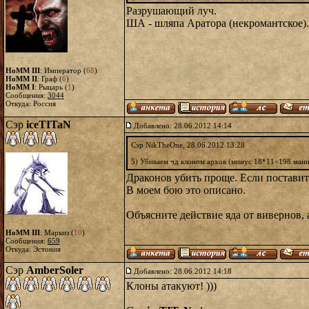
Разрушающий луч.
ША - шляпа Аратора (некромантское).
HoMM III
: Император (
68
)
HoMM II
: Граф (
6
)
HoMM I
: Рыцарь (
1
)
Сообщения:
3044
Откуда: Россия
Сэр
iceTITaN
Добавлено: 28.06.2012 14:14
Сэр NikTheOne, 28.06.2012 13:28
5) Убиваем чд клоном архов (минус 18*11=198 манны
Драконов убить проще. Если поставить
В моем бою это описано.
Объясните действие яда от вивернов, 
HoMM III
: Маркиз (
10
)
Сообщения:
659
Откуда: Эстония
Сэр
AmberSoler
Добавлено: 28.06.2012 14:18
Клоны атакуют! )))