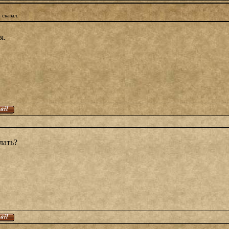
 сказал.
я.
лать?