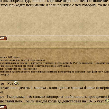
ен для аббревиатур, ибо они к физике игры не имеют отношени
пытом приходит понимание и если понятно о чем говорим, то не и
иверна, 618 маны
збиваем, одну под мост и тоже ломаем
ый клипать клонов гарпий - аккуратно убиваем их стрелками (24*3=72 выстрела) - как факт
дних клонов гарпий стрелкой - остаток примерно 550 манны
) - забывчивость - замедление
манны) и кусаем каждого противника (мантикор и минотавров дважды) - как факт хп у суп
и вторые
те - Ура
.
достаточно сделать 1 монаха - клон одного монаха башни игнорят
он.
ет -1 моралька, что сильно подпортит стабильность проведения 
не стабильно... были заходы когда яд действовал на 10-15 укус