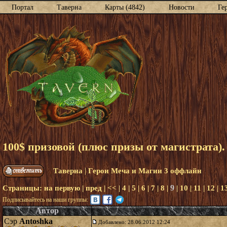
Портал
Таверна
Карты (4842)
Новости
Ге
100$ призовой (плюс призы от магистрата)
|
Таверна
Герои Меча и Магии 3 оффлайн
9
Страницы:
на первую
|
пред
|
<<
|
4
|
5
|
6
|
7
|
8
|
|
10
|
11
|
12
|
1
Подписывайтесь на наши группы:
Автор
Сэр
Antoshka
Добавлено: 28.06.2012 12:24