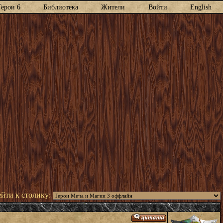
Герои 6
Библиотека
Жители
Войти
English
йти к столику: