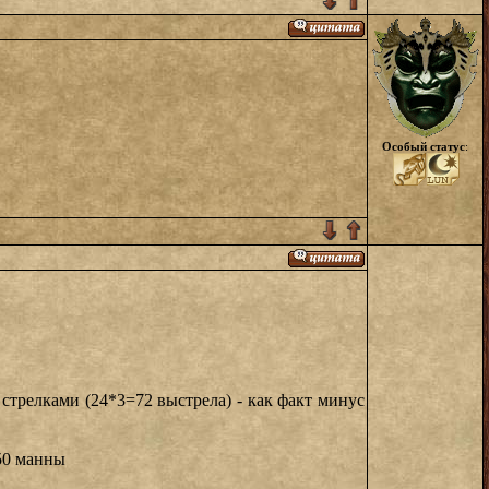
Особый статус
:
 стрелками (24*3=72 выстрела) - как факт минус
550 манны