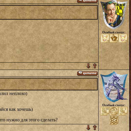
Особый статус
:
силил неплохо)
Особый статус
:
айся как хочешь)
то нужно для этого сделать?