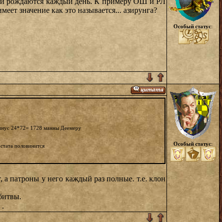
е и рождаются каждый день. К примеру ОШ и РЛ
меет значение как это называется... азирунга?
Особый статус
:
 минус 24*72= 1728 манны Деемеру
Особый статус
:
остата половинится
, а патроны у него каждый раз полные. т.е. клон
битвы.
.