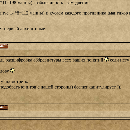
*11=198 манны) - забывчивость - замедление
инус 14*8=112 манны) и кусаем каждого противника (мантикор и
ьет первый архи вторые
будь расшифровка аббревиатуры всех ваших понятий
если нету
олову
у посмотреть.
подобрать юнитов с нашей стороны) deemer капитулирует )))