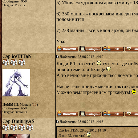
Сообщения:
958
5) Убиваем чд клоном архов (минус 18
Откуда: Россия
6) 350 манны - воскрешаем виверн (м
половинится
7) 238 манны - все в клон архов, он б
Ура.
Сэр
iceTITaN
Добавлено: 28.06.2012 14:10
Люди РЛ. это что?
тут есть где ни
новой теме или fizmigе
А то вечно мне приходиться ломать г
Насчет еще придумывания тактик, мог
Можно землятресениям тряхануть!
HoMM III
: Маркиз (
10
)
Сообщения:
659
Откуда: Эстония
Сэр
DmitriyAS
Добавлено: 28.06.2012 14:13
Сэр iceTITaN, 28.06.2012 14:10
Люди РЛ. это что?