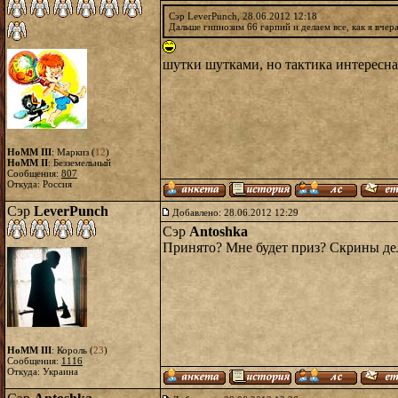
Сэр LeverPunch, 28.06.2012 12:18
Дальше гипнозим 66 гарпий и делаем все, как я вчера
шутки шутками, но тактика интересна
HoMM III
: Маркиз (
12
)
HoMM II
: Безземельный
Сообщения:
807
Откуда: Россия
Сэр
LeverPunch
Добавлено: 28.06.2012 12:29
Сэр
Antoshka
Принято? Мне будет приз? Скрины де
HoMM III
: Король (
23
)
Сообщения:
1116
Откуда: Украина