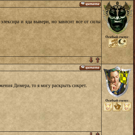
элексира и яда выверн, но зависит все от силы
Особый статус
:
жения Димера, то я могу раскрыть сикрет.
Особый статус
: