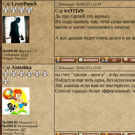
Сэр
LeverPunch
Добавлено: 28.06.2012 12:43
Сэр
iceTITaN
Да про гарпий это анриал.
Их надо выбить так, чтоб силы магии
магии и хитов гипнозимого юнита).
А вот дальше будет очень долго и не 
HoMM III
: Король (
23
)
Сообщения:
1116
Откуда: Украина
Сэр
Antoshka
Добавлено: 28.06.2012 13:02
на счет "тактик - многа" - я бы поспо
Найдется еще хоть одна, без использо
ЗЫ. канешь если вам не инетересно, с
Способ гораздо более эффективный, ч
HoMM III
: Маркиз (
12
)
HoMM II
: Безземельный
Сообщения:
807
Откуда: Россия