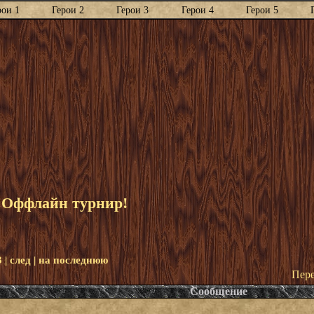
рои 1
Герои 2
Герои 3
Герои 4
Герои 5
. Оффлайн турнир!
3
|
след
|
на последнюю
Пере
Сообщение