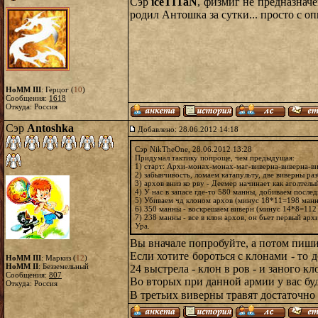
Сэр
iceTITaN
, физмиг не предназнач
родил Антошка за сутки... просто с о
HoMM III
: Герцог (
10
)
Сообщения:
1618
Откуда: Россия
Сэр
Antoshka
Добавлено: 28.06.2012 14:18
Сэр NikTheOne, 28.06.2012 13:28
Придумал тактику попроще, чем предыдущая:
1) старт: Архи-монах-монах-маг-виверна-виверна-в
2) забывчивость, ломаем катапульту, две виверны ра
3) архов вниз ко рву - Деемер начинает как аголтел
4) У нас в запасе где-то 580 манны, добиваем после
5) Убиваем чд клоном архов (минус 18*11=198 манны
6) 350 манны - воскрешаем виверн (минус 14*8=112 
7) 238 манны - все в клон архов, он бьет первый арх
Ура.
Вы вначале попробуйте, а потом пиши
Если хотите бороться с клонами - то 
HoMM III
: Маркиз (
12
)
HoMM II
: Безземельный
24 выстрела - клон в ров - и заного кл
Сообщения:
807
Во вторых при данной армии у вас буд
Откуда: Россия
В третьих виверны травят достаточно 