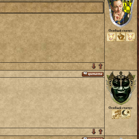
Особый статус
:
Особый статус
: