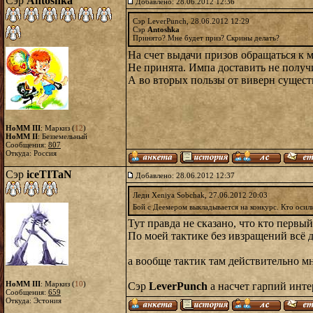
Сэр
Antoshka
Добавлено: 28.06.2012 12:36
Сэр LeverPunch, 28.06.2012 12:29
Сэр
Antoshka
Принято? Мне будет приз? Скрины делать?
На счет выдачи призов обращаться к
Не принята. Импа доставить не получ
А во вторых пользы от виверн сущест
HoMM III
: Маркиз (
12
)
HoMM II
: Безземельный
Сообщения:
807
Откуда: Россия
Сэр
iceTITaN
Добавлено: 28.06.2012 12:37
Леди Xeniya Sobchak, 27.06.2012 20:03
Бой с Деемером выкладывается на конкурс. Кто оси
Тут правда не сказано, что кто первый
По моей тактике без ивзращений всё д
а вообще тактик там действительно мн
HoMM III
: Маркиз (
10
)
Сэр
LeverPunch
а насчет гарпий инте
Сообщения:
659
Откуда: Эстония