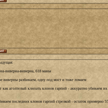
ыдущая:
рна-виверна-виверна, 618 маны
две виверны разбиваем, одну под мост и тоже ломаем
ет как аголтелый клипать клонов гарпий - аккуратно убиваем их
добиваем последних клонов гарпий стрелкой - остаток примерно 