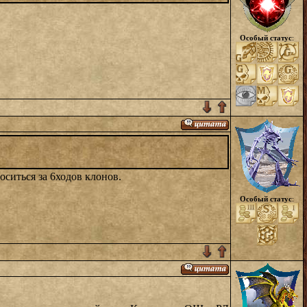
Особый статус
:
оситься за 6ходов клонов.
Особый статус
: