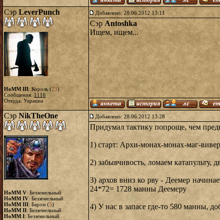
Сэр
LeverPunch
Добавлено: 28.06.2012 13:11
Сэр
Antoshka
Ищем, ищем...
HoMM III
: Король (
23
)
Сообщения:
1116
Откуда: Украина
Сэр
NikTheOne
Добавлено: 28.06.2012 13:28
Придумал тактику попроще, чем пред
1) старт: Архи-монах-монах-маг-виве
2) забывчивость, ломаем катапульту, 
3) архов вниз ко рву - Деемер начина
24*72= 1728 манны Деемеру
HoMM V
: Безземельный
HoMM IV
: Безземельный
HoMM III
: Барон (
5
)
4) У нас в запасе где-то 580 манны, 
HoMM II
: Безземельный
HoMM I
: Безземельный