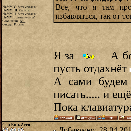
Все, что я там пр
HoMM V
: Безземельный
HoMM III
: Рыцарь
избавляться, так от т
HoMM II
: Безземельный
HoMM I
: Безземельный
Сообщения:
590
Откуда: Россия
Я за
А бо
пусть отдахнёт
А сами будем 
писать..... и ещ
Пока клавиатур
Сэр
Sub-Zero
Добавлено: 28.04.20