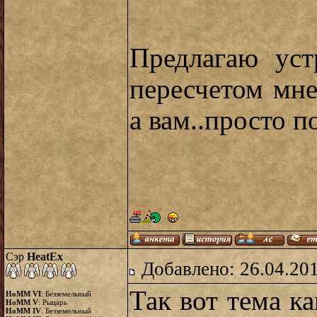
Предлагаю уст
пересчетом мне
а вам..просто п
Сэр
HeatEx
Добавлено: 26.04.20
Так вот тема ка
HoMM VI
: Безземельный
HoMM V
: Рыцарь
HoMM IV
: Безземельный