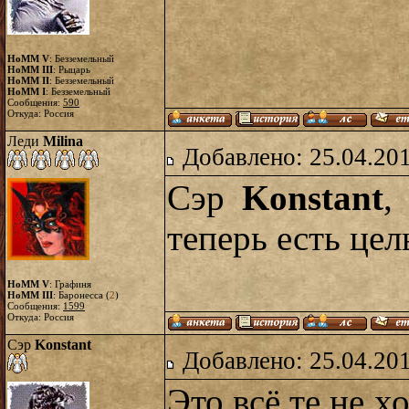
HoMM V
: Безземельный
HoMM III
: Рыцарь
HoMM II
: Безземельный
HoMM I
: Безземельный
Сообщения:
590
Откуда: Россия
Леди
Milina
Добавлено: 25.04.20
Сэр
Konstant
,
теперь есть цель
HoMM V
: Графиня
HoMM III
: Баронесса (
2
)
Сообщения:
1599
Откуда: Россия
Сэр
Konstant
Добавлено: 25.04.20
Это всё те не 