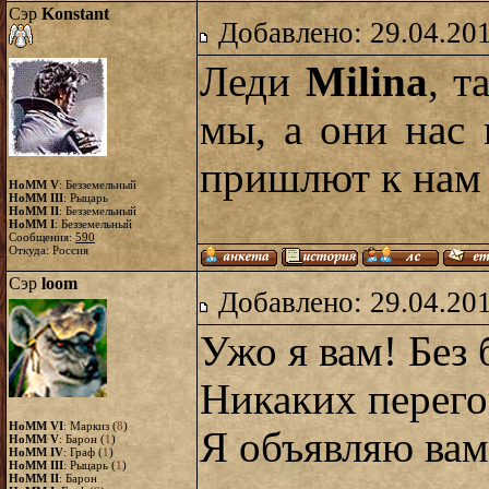
Сэр
Konstant
Добавлено: 29.04.20
Леди
Milina
, т
мы, а они нас
пришлют к нам 
HoMM V
: Безземельный
HoMM III
: Рыцарь
HoMM II
: Безземельный
HoMM I
: Безземельный
Сообщения:
590
Откуда: Россия
Сэр
loom
Добавлено: 29.04.20
Ужо я вам! Без 
Никаких перего
HoMM VI
: Маркиз (
8
)
Я объявляю ва
HoMM V
: Барон (
1
)
HoMM IV
: Граф (
1
)
HoMM III
: Рыцарь (
1
)
HoMM II
: Барон