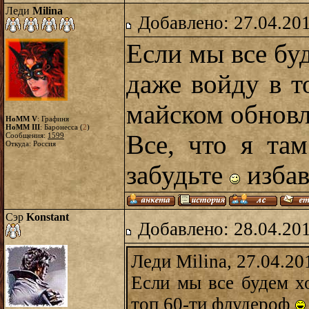
Леди
Milina
Добавлено: 27.04.20
Если мы все бу
даже войду в 
майском обнов
HoMM V
: Графиня
HoMM III
: Баронесса (
2
)
Все, что я та
Сообщения:
1599
Откуда: Россия
забудьте
избав
Сэр
Konstant
Добавлено: 28.04.20
Леди Milina, 27.04.20
Если мы все будем х
топ 60-ти флудероф