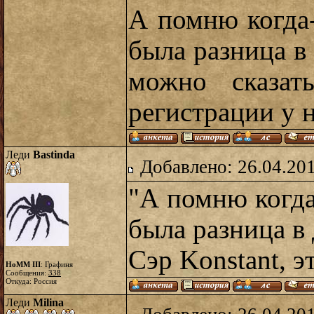
А помню когда
была разница в
можно сказат
регистрации у н
Леди
Bastinda
Добавлено: 26.04.20
"А помню когд
была разница в 
Сэр Konstant, э
HoMM III
: Графиня
Сообщения:
338
Откуда: Россия
Леди
Milina