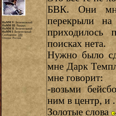
БВК. Они мне
перекрыли на
HoMM V
: Безземельный
HoMM III
: Рыцарь
приходилось 
HoMM II
: Безземельный
HoMM I
: Безземельный
Сообщения:
590
Откуда: Россия
поисках нета.
Нужно было сд
мне Дарк Темпл
мне говорит:
-возьми бейсб
ним в центр, и .
Золотые слова