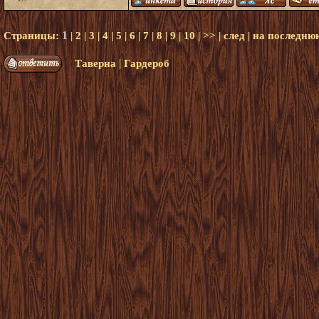
1
Страницы:
|
2
|
3
|
4
|
5
|
6
|
7
|
8
|
9
|
10
|
>>
|
след
|
на последню
|
Таверна
Гардероб