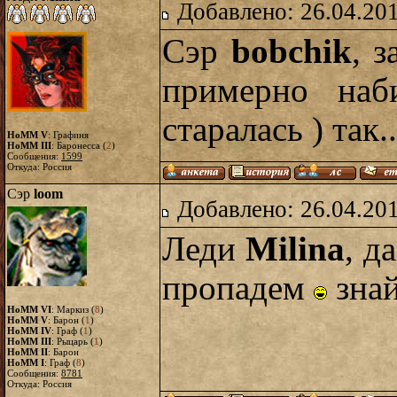
Добавлено: 26.04.20
Сэр
bobchik
, 
примерно наб
старалась ) так
HoMM V
: Графиня
HoMM III
: Баронесса (
2
)
Сообщения:
1599
Откуда: Россия
Сэр
loom
Добавлено: 26.04.20
Леди
Milina
, д
пропадем
знай
HoMM VI
: Маркиз (
8
)
HoMM V
: Барон (
1
)
HoMM IV
: Граф (
1
)
HoMM III
: Рыцарь (
1
)
HoMM II
: Барон
HoMM I
: Граф (
8
)
Сообщения:
8781
Откуда: Россия