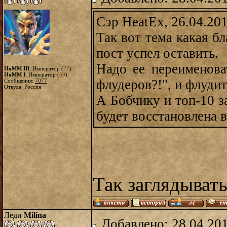
Сэр HeatEx, 26.04.20
Так вот тема какая бл
пост успел оставить.
Надо ее переименова
HoMM III
: Император (
27
)
HoMM I
: Император (
69
)
флудеров?!", и флудить
Сообщения:
7077
Откуда: Россия
А Бобчику и топ-10 за
будет восстановлена 
Так заглядыват
Леди
Milina
Добавлено: 28.04.20