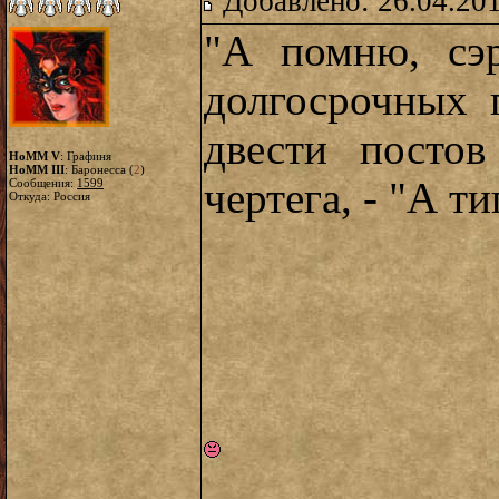
Добавлено: 26.04.20
"А помню, сэ
долгосрочных 
двести постов
HoMM V
: Графиня
HoMM III
: Баронесса (
2
)
чертега, - "А ти
Сообщения:
1599
Откуда: Россия