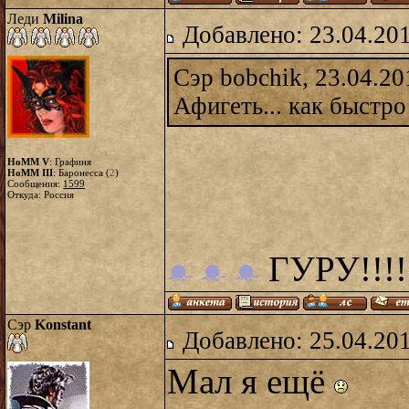
Леди
Milina
Добавлено: 23.04.20
Сэр bobchik, 23.04.20
Афигеть... как быстро
HoMM V
: Графиня
HoMM III
: Баронесса (
2
)
Сообщения:
1599
Откуда: Россия
ГУРУ!!!!
Сэр
Konstant
Добавлено: 25.04.20
Мал я ещё