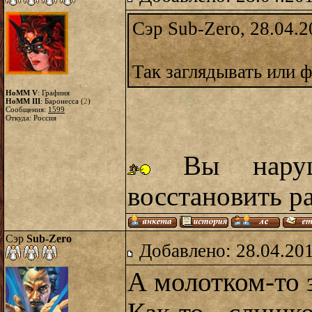
Сэр Sub-Zero, 28.04.2
Так заглядывать или 
HoMM V
: Графиня
HoMM III
: Баронесса (
2
)
Сообщения:
1599
Откуда: Россия
Вы наруш
восстановить р
Сэр
Sub-Zero
Добавлено: 28.04.20
А молотком-то 