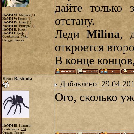
дайте только 
HoMM VI
: Маркиз (
8
)
отстану.
HoMM V
: Барон (
1
)
HoMM IV
: Граф (
1
)
HoMM III
: Рыцарь (
1
)
HoMM II
: Барон
Леди
Milina
, 
HoMM I
: Граф (
8
)
Сообщения:
8781
Откуда: Россия
откроется втор
В конце концов
Леди
Bastinda
Добавлено: 29.04.20
Ого, сколько у
HoMM III
: Графиня
Сообщения:
338
Откуда: Россия