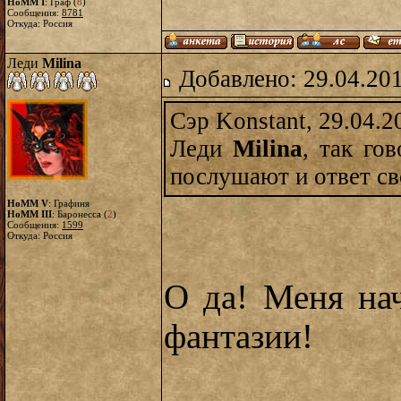
HoMM I
: Граф (
8
)
Сообщения:
8781
Откуда: Россия
Леди
Milina
Добавлено: 29.04.20
Сэр Konstant, 29.04.2
Леди
Milina
, так го
послушают и ответ св
HoMM V
: Графиня
HoMM III
: Баронесса (
2
)
Сообщения:
1599
Откуда: Россия
О да! Меня на
фантазии!