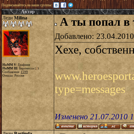
Подписывайтесь на наши группы:
Автор
Леди
Milina
А ты попал в 
Добавлено: 23.04.2010
Хехе, собственн
HoMM V
: Графиня
HoMM III
: Баронесса (
2
)
www.heroesportal
Сообщения:
1599
Откуда: Россия
type=messages
Изменено 21.07.2010 
Леди
Bastinda