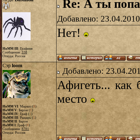
Re: А ты попа
Добавлено: 23.04.2010
Нет!
HoMM III
: Графиня
Сообщения:
338
Откуда: Россия
Сэр
loom
Добавлено: 23.04.20
Афигеть... как 
место
HoMM VI
: Маркиз (
8
)
HoMM V
: Барон (
1
)
HoMM IV
: Граф (
1
)
HoMM III
: Рыцарь (
1
)
HoMM II
: Барон
HoMM I
: Граф (
8
)
Сообщения:
8781
Откуда: Россия