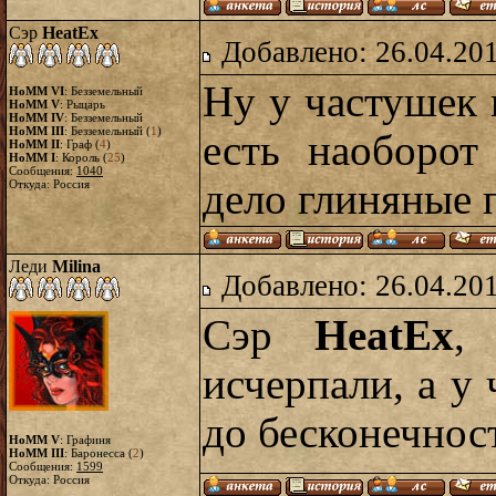
Сэр
HeatEx
Добавлено: 26.04.20
Ну у частушек в
HoMM VI
: Безземельный
HoMM V
: Рыцарь
HoMM IV
: Безземельный
HoMM III
: Безземельный (
1
)
есть наоборот
HoMM II
: Граф (
4
)
HoMM I
: Король (
25
)
Сообщения:
1040
дело глиняные 
Откуда: Россия
Леди
Milina
Добавлено: 26.04.20
Сэр
HeatEx
,
исчерпали, а у
до бесконечнос
HoMM V
: Графиня
HoMM III
: Баронесса (
2
)
Сообщения:
1599
Откуда: Россия