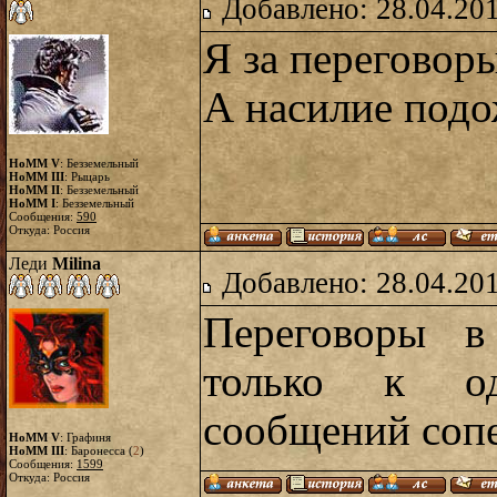
Добавлено: 28.04.20
Я за переговор
А насилие под
HoMM V
: Безземельный
HoMM III
: Рыцарь
HoMM II
: Безземельный
HoMM I
: Безземельный
Сообщения:
590
Откуда: Россия
Леди
Milina
Добавлено: 28.04.20
Переговоры в
только к о
сообщений соп
HoMM V
: Графиня
HoMM III
: Баронесса (
2
)
Сообщения:
1599
Откуда: Россия