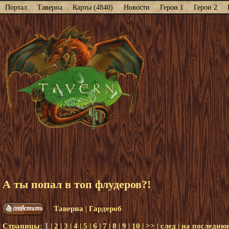
Портал
Таверна
Карты (4840)
Новости
Герои 1
Герои 2
А ты попал в топ флудеров?!
|
Таверна
Гардероб
1
Страницы:
|
2
|
3
|
4
|
5
|
6
|
7
|
8
|
9
|
10
|
>>
|
след
|
на последню