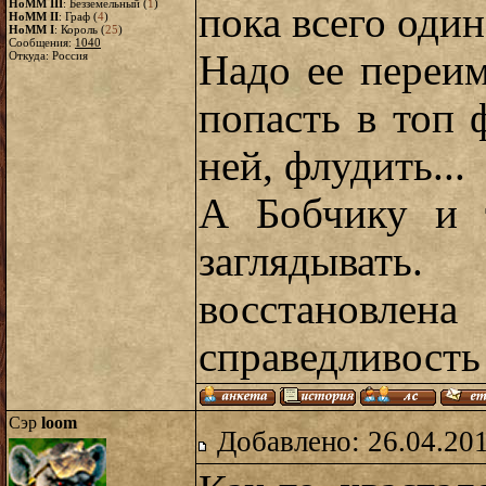
HoMM III
: Безземельный (
1
)
пока всего один
HoMM II
: Граф (
4
)
HoMM I
: Король (
25
)
Сообщения:
1040
Надо ее переи
Откуда: Россия
попасть в топ 
ней, флудить...
А Бобчику и т
заглядыват
восстанов
справедливост
Сэр
loom
Добавлено: 26.04.20