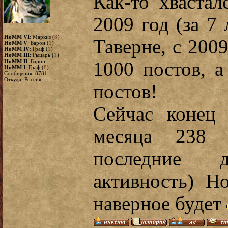
Как-то хвастал
2009 год (за 7 
HoMM VI
: Маркиз (
8
)
Таверне, с 2009
HoMM V
: Барон (
1
)
HoMM IV
: Граф (
1
)
HoMM III
: Рыцарь (
1
)
HoMM II
: Барон
1000 постов, а
HoMM I
: Граф (
8
)
Сообщения:
8781
Откуда: Россия
постов!
Сейчас конец
месяца 238
последние 
активность) Н
наверное будет