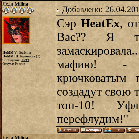
Леди
Milina
Добавлено: 26.04.20
Сэр
HeatEx
, о
Вас?? Я та
замаскировала
HoMM V
: Графиня
HoMM III
: Баронесса (
2
)
мафию! - п
Сообщения:
1599
Откуда: Россия
крючковатым 
создадут свою 
топ-10! Уф
перефлудим!"
Леди
Milina