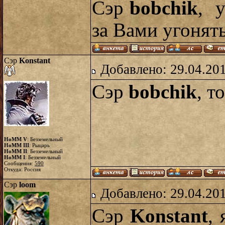
Сэр
bobchik
, 
за Вами угонять
Сэр
Konstant
Добавлено: 29.04.20
Сэр
bobchik
, т
HoMM V
: Безземельный
HoMM III
: Рыцарь
HoMM II
: Безземельный
HoMM I
: Безземельный
Сообщения:
590
Откуда: Россия
Сэр
loom
Добавлено: 29.04.20
Сэр
Konstant
,