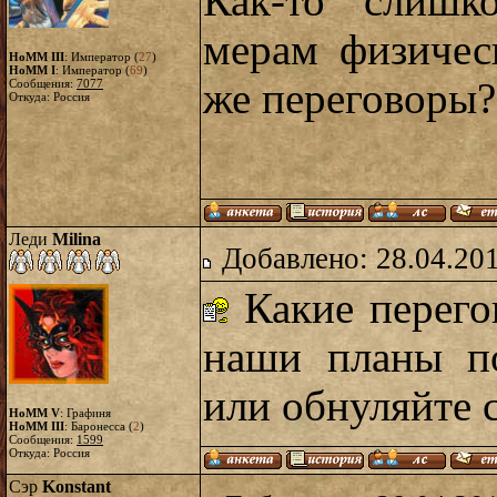
Как-то слишк
мерам физичес
HoMM III
: Император (
27
)
HoMM I
: Император (
69
)
же переговоры
Сообщения:
7077
Откуда: Россия
Леди
Milina
Добавлено: 28.04.20
Какие перего
наши планы п
или обнуляйте с
HoMM V
: Графиня
HoMM III
: Баронесса (
2
)
Сообщения:
1599
Откуда: Россия
Сэр
Konstant