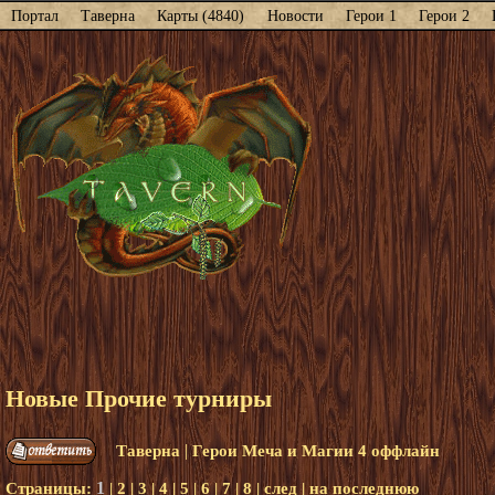
Портал
Таверна
Карты (4840)
Новости
Герои 1
Герои 2
Новые Прочие турниры
|
Таверна
Герои Меча и Магии 4 оффлайн
1
Страницы:
|
2
|
3
|
4
|
5
|
6
|
7
|
8
|
след
|
на последнюю