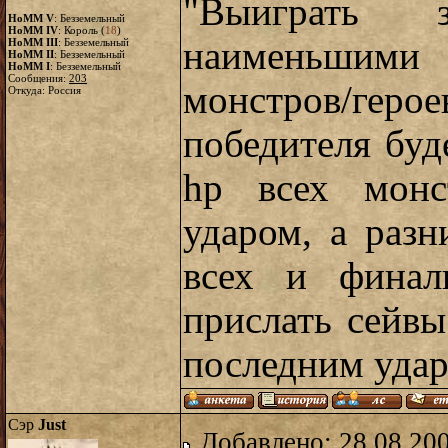
"Выиграть 
HoMM V
: Безземельный
HoMM IV
: Король (
18
)
наименьшими 
HoMM III
: Безземельный
HoMM II
: Безземельный
HoMM I
: Безземельный
Сообщения:
203
монстров/гер
Откуда: Россия
победителя буд
hp всех монс
ударом, а раз
всех и финал
прислать сейв
последним уда
Сэр
Just
Добавлено: 28.08.20