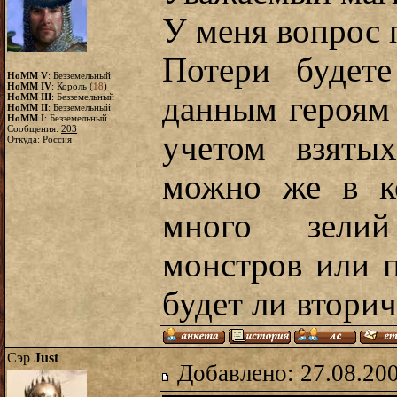
У меня вопрос 
Потери будете
HoMM V
: Безземельный
HoMM IV
: Король (
18
)
данным героям 
HoMM III
: Безземельный
HoMM II
: Безземельный
HoMM I
: Безземельный
Сообщения:
203
учетом взяты
Откуда: Россия
можно же в к
много зелий
монстров или п
будет ли втори
Сэр
Just
Добавлено: 27.08.20