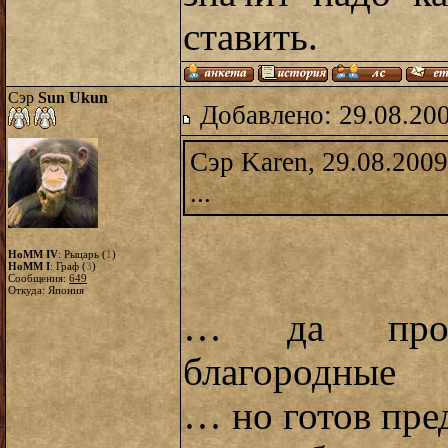
ставить.
Сэр
Sun Ukun
Добавлено: 29.08.20
Сэр Karen, 29.08.2009
...
HoMM IV
: Рыцарь (
1
)
HoMM I
: Граф (
3
)
Сообщения:
649
Откуда: Япония
… да прос
благородные
… но готов пре