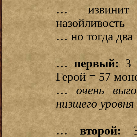
… извинит
назойливость
… но тогда два 
…
первый:
3 
Герой = 57 мон
…
очень выг
низшего уровня
…
второй:
3 