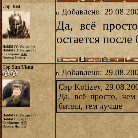
Сэр
Just
Добавлено: 29.08.20
Да, всё прост
остается после
HoMM IV
: Герцог (
4
)
HoMM III
: Рыцарь (
1
)
Сообщения:
436
Откуда: Россия
Сэр
Sun Ukun
Добавлено: 29.08.20
Сэр Kolizey, 29.08.20
Да, всё просто, чем
битвы, тем лучше
HoMM IV
: Рыцарь (
1
)
HoMM I
: Граф (
3
)
Сообщения:
649
Откуда: Япония