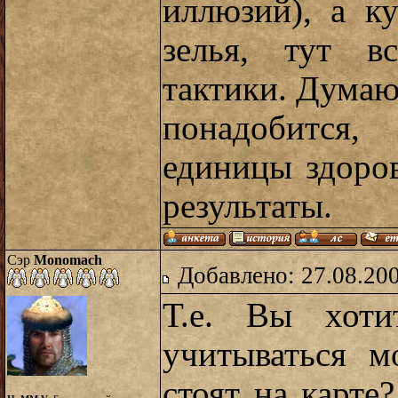
иллюзий), а к
зелья, тут в
тактики. Думаю
понадобится,
единицы здоров
результаты.
Сэр
Monomach
Добавлено: 27.08.20
Т.е. Вы хоти
учитываться м
стоят на карте