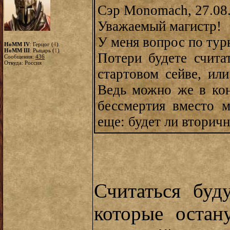
Сэр Monomach, 27.08.
Уважаемый магистр!
У меня вопрос по тур
HoMM IV
: Герцог (
4
)
HoMM III
: Рыцарь (
1
)
Потери будете счита
Сообщения:
436
Откуда: Россия
стартовом сейве, ил
Ведь можно же в кон
бессмертия вместо м
еще: будет ли вторич
Считаться буд
которые остан