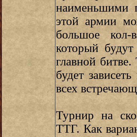
наименьшими п
этой армии мо
большое кол-
который будут
главной битве.
будет зависеть
всех встречающ
Турнир на ско
ТТГ. Как вариа