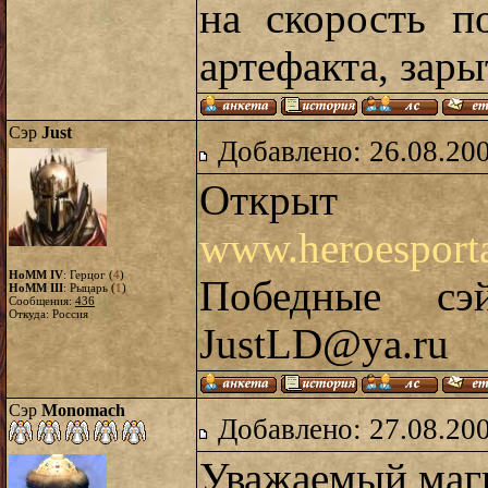
на скорость п
артефакта, зары
Сэр
Just
Добавлено: 26.08.20
Открыт 
www.heroesporta
HoMM IV
: Герцог (
4
)
Победные сэ
HoMM III
: Рыцарь (
1
)
Сообщения:
436
Откуда: Россия
JustLD@ya.ru
Сэр
Monomach
Добавлено: 27.08.20
Уважаемый маг