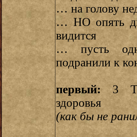
… на голову не
… НО опять дв
видится
… пусть одн
подранили к кон
первый:
3 Ти
здоровья
(как бы не рани