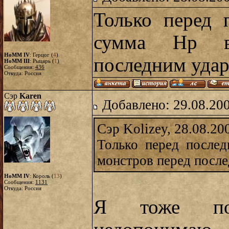
Только перед 
сумма Hp в
HoMM IV
: Герцог (
4
)
последним ударо
HoMM III
: Рыцарь (
1
)
Сообщения:
436
Откуда: Россия
Сэр
Karen
Добавлено: 29.08.20
Сэр Kolizey, 28.08.20
Только перед после
монстров перед после
HoMM IV
: Король (
13
)
Сообщения:
1131
Откуда: Россия
Я тоже по