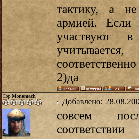
тактику, а н
армией. Если
участвуют 
учитывается,
соответственно
2)да
Сэр
Monomach
Добавлено: 28.08.20
совсем пос
соответствии