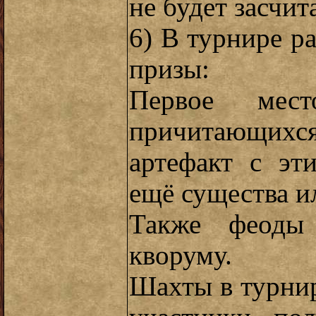
не будет засчит
6) В турнире 
призы:
Первое мес
причитающихс
артефакт с эт
ещё существа и
Также феоды
кворуму.
Шахты в турнир