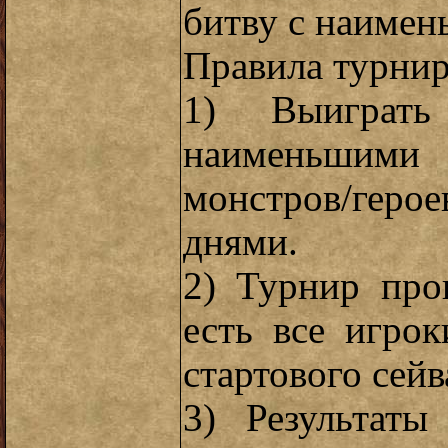
битву с наимен
Правила турнир
1) Выиграт
наименьшими 
монстров/герое
днями.
2) Турнир про
есть все игро
стартового сейв
3) Результаты