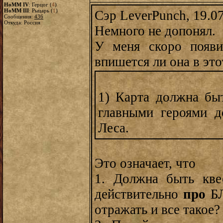
HoMM IV
: Герцог (
4
)
HoMM III
: Рыцарь (
1
)
Сэр LeverPunch, 19.0
Сообщения:
436
Откуда: Россия
Немного не допонял.
У меня скоро появи
впишется ли она в это
1) Карта должна б
главными героями 
Леса.
Это означает, что
1. Должна быть кве
действительно
про
Б
отражать и все такое?