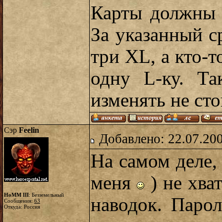
Карты должны 
За указанный с
три XL, а кто-т
одну L-ку. Та
изменять не сто
Сэр
Feelin
Добавлено: 22.07.20
На самом деле,
меня
) не хва
HoMM III
: Безземельный
наводок. Паро
Сообщения:
63
Откуда: Россия