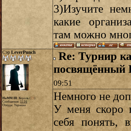
3)Изучите нем
какие организ
там можно мног
Сэр
LeverPunch
Re: Турнир ка
посвящённый
09:51
Немного не доп
HoMM III
: Король (
23
)
Сообщения:
1116
У меня скоро 
Откуда: Украина
себя понять, 