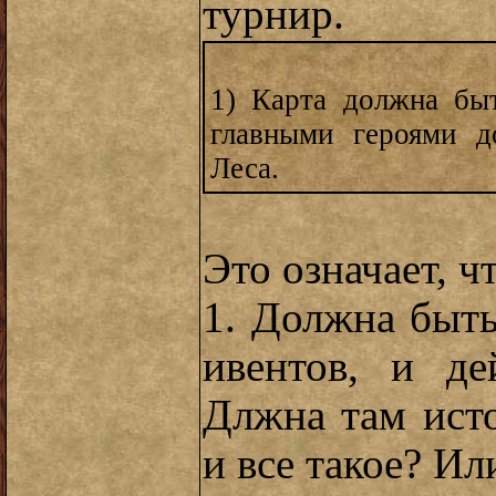
турнир.
1) Карта должна б
главными героями 
Леса.
Это означает, ч
1. Должна быть
ивентов, и д
Длжна там ист
и все такое? Ил