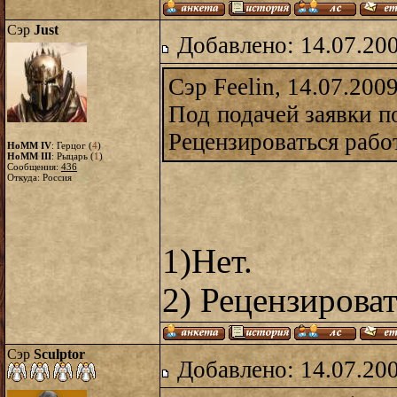
Сэр
Just
Добавлено: 14.07.20
Сэр Feelin, 14.07.200
Под подачей заявки п
Рецензироваться рабо
HoMM IV
: Герцог (
4
)
HoMM III
: Рыцарь (
1
)
Сообщения:
436
Откуда: Россия
1)Нет.
2) Рецензироват
Сэр
Sculptor
Добавлено: 14.07.20