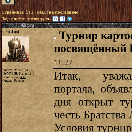
1
Страницы:
|
2
|
след
|
на последнюю
Подписывайтесь на наши группы:
Автор
Сэр
Just
Турнир карто
посвящённый
11:27
HoMM IV
: Герцог (
4
)
Итак, уважа
HoMM III
: Рыцарь (
1
)
Сообщения:
436
Откуда: Россия
портала, объяв
дня открыт ту
честь Братства
Условия турнир