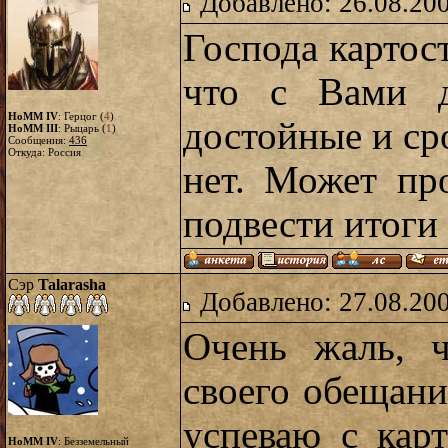
Добавлено: 26.08.20
Господа картост
что с Вами д
HoMM IV
: Герцог (
4
)
достойные и ср
HoMM III
: Рыцарь (
1
)
Сообщения:
436
Откуда: Россия
нет. Может пр
подвести итоги 
Сэр
Talarasha
Добавлено: 27.08.20
Очень жаль, 
своего обещани
успеваю с кар
HoMM IV
: Безземельный