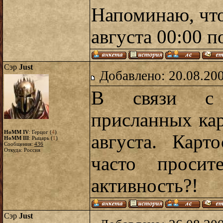
Напоминаю, что
августа 00:00 
Сэр
Just
Добавлено: 20.08.20
В связи с 
присланных кар
HoMM IV
: Герцог (
4
)
августа. Карт
HoMM III
: Рыцарь (
1
)
Сообщения:
436
Откуда: Россия
часто просит
активность?!
Сэр
Just