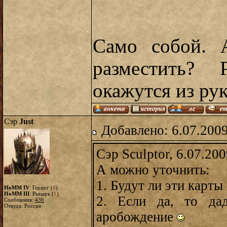
Само собой. 
разместить?
окажутся из ру
Сэр
Just
Добавлено: 6.07.2009
Сэр Sculptor, 6.07.20
А можно уточнить:
1. Будут ли эти карт
HoMM IV
: Герцог (
4
)
HoMM III
: Рыцарь (
1
)
2. Если да, то да
Сообщения:
436
Откуда: Россия
аробождение