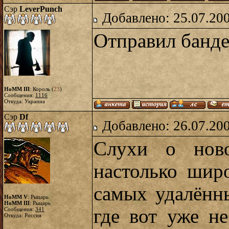
Сэр
LeverPunch
Добавлено: 25.07.20
Отправил банде
HoMM III
: Король (
23
)
Сообщения:
1116
Откуда: Украина
Сэр
Df
Добавлено: 26.07.20
Слухи о ново
настолько шир
самых удалённ
HoMM V
: Рыцарь
HoMM III
: Рыцарь
где вот уже не
Сообщения:
341
Откуда: Россия