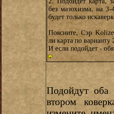
2. Подойдет карта, з
без мазохизма, на 3-
будет только искавер
Поясните, Сэр Kolize
ли карта по варианту 
И если подойдет - обя
Подойдут оба 
втором коверк
измените имен