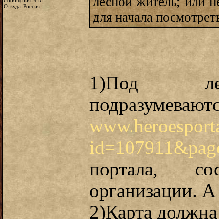
лесной житель; или н
Сообщения:
436
Откуда: Россия
для начала посмотреть
1)Под ле
подразумев
www.heroesportal
id=107911&pag
портала, с
организации. А 
2)Карта должна