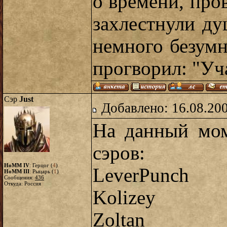
о времени, про
захлестнули ду
немного безум
прогворил: "Уч
Сэр
Just
Добавлено: 16.08.20
На данный мом
сэров:
HoMM IV
: Герцог (
4
)
LeverPunch
HoMM III
: Рыцарь (
1
)
Сообщения:
436
Откуда: Россия
Kolizey
Zoltan