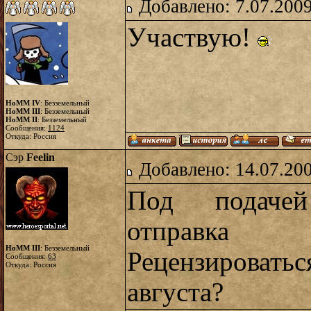
Добавлено: 7.07.2009
Участвую!
HoMM IV
: Безземельный
HoMM III
: Безземельный
HoMM II
: Безземельный
Сообщения:
1124
Откуда: Россия
Сэр
Feelin
Добавлено: 14.07.20
Под подачей
отправка
HoMM III
: Безземельный
Рецензироватьс
Сообщения:
63
Откуда: Россия
августа?