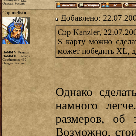
Откуда: Россия
Сэр
mefisto
Добавлено: 22.07.20
Сэр Kanzler, 22.07.20
S карту можно сделат
может победить XL, д
HoMM V
: Рыцарь
HoMM III
: Рыцарь
Сообщения:
430
Откуда: Россия
Однако сделат
намного легче
размеров, об
Возможно, сто