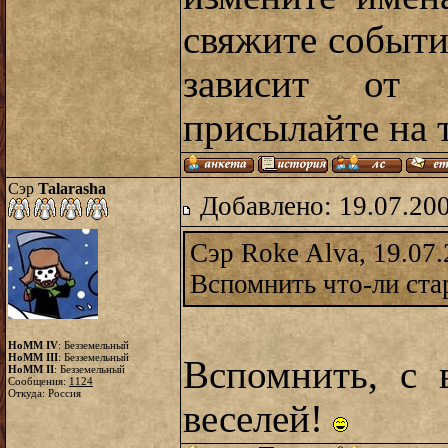
свяжите событи
зависит от 
присылайте на 
Сэр
Talarasha
Добавлено: 19.07.20
Сэр Roke Alva, 19.07.
Вспомнить что-ли ста
HoMM IV
: Безземельный
HoMM III
: Безземельный
Вспомнить, с 
HoMM II
: Безземельный
Сообщения:
1124
Откуда: Россия
веселей!