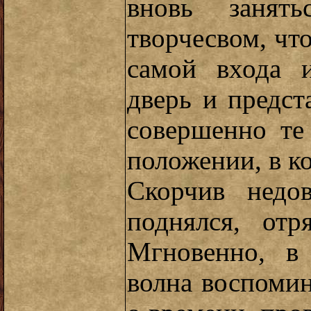
вновь занят
творчесвом, чт
самой входа 
дверь и предст
совершенно те
положении, в к
Скорчив недо
поднялся, отр
Мгновенно, в 
волна воспоми