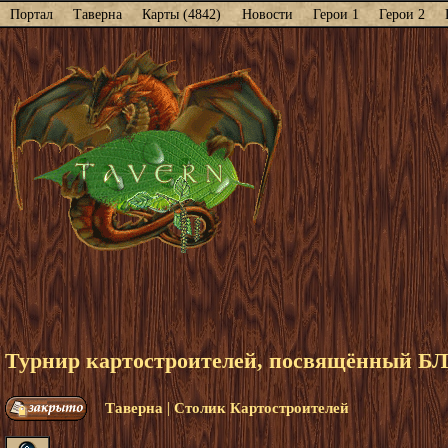
Портал
Таверна
Карты (4842)
Новости
Герои 1
Герои 2
Турнир картостроителей, посвящённый Б
|
Таверна
Столик Картостроителей