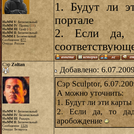
1. Будут ли э
портале
HoMM V
: Безземельный
HoMM IV
: Принц (
19
)
2. Если да,
HoMM III
: Граф (
4
)
HoMM II
: Безземельный
HoMM I
: Безземельный
Сообщения:
877
соответствующ
Откуда: Россия
Сэр
Zoltan
Добавлено: 6.07.2009
Сэр Sculptor, 6.07.20
А можно уточнить:
1. Будут ли эти карт
2. Если да, то да
HoMM V
: Безземельный
HoMM IV
: Безземельный
аробождение
HoMM III
: Рыцарь
HoMM II
: Безземельный
Сообщения:
1526
Откуда: Беларусь