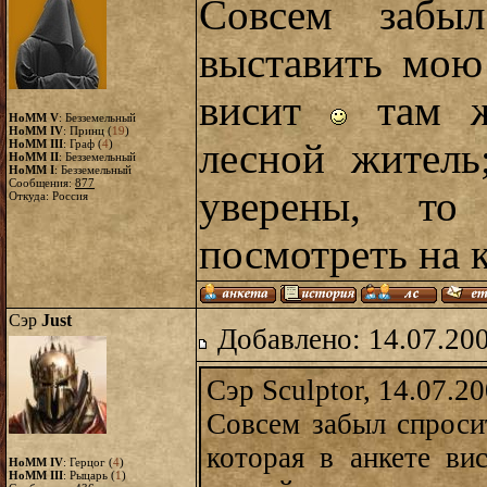
Совсем забы
выставить мою 
висит
там же
HoMM V
: Безземельный
HoMM IV
: Принц (
19
)
лесной житель
HoMM III
: Граф (
4
)
HoMM II
: Безземельный
HoMM I
: Безземельный
Сообщения:
877
уверены, то
Откуда: Россия
посмотреть на к
Сэр
Just
Добавлено: 14.07.20
Сэр Sculptor, 14.07.2
Совсем забыл спроси
которая в анкете в
HoMM IV
: Герцог (
4
)
HoMM III
: Рыцарь (
1
)