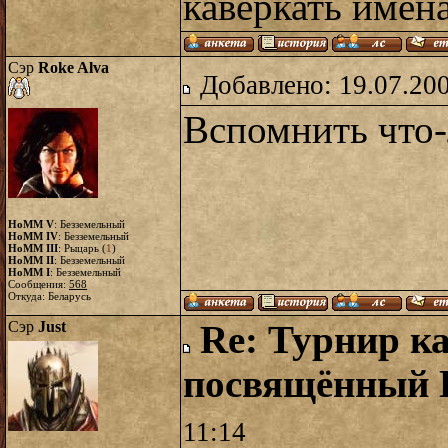
каверкать имен
Сэр
Roke Alva
Добавлено: 19.07.20
Вспомнить что-
HoMM V
: Безземельный
HoMM IV
: Безземельный
HoMM III
: Рыцарь (
1
)
HoMM II
: Безземельный
HoMM I
: Безземельный
Сообщения:
568
Откуда: Беларусь
Сэр
Just
Re: Турнир ка
посвящённый
11:14