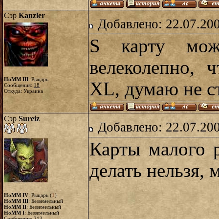
Сэр
Kanzler
Добавлено: 22.07.20
S карту можн
велеколепно, 
HoMM III
: Рыцарь
XL, думаю не с
Сообщения:
18
Откуда: Украина
Сэр
Sureiz
Добавлено: 22.07.20
Карты малого 
делать нельзя, 
HoMM IV
: Рыцарь (
1
)
HoMM III
: Безземельный
HoMM II
: Безземельный
HoMM I
: Безземельный
Сообщения:
213