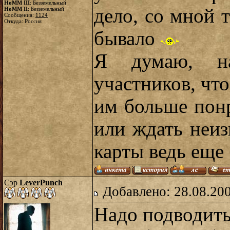
HoMM III
: Безземельный
дело, со мной 
HoMM II
: Безземельный
Сообщения:
1124
Откуда: Россия
бывало
Я думаю, н
участников, что
им больше понр
или ждать неиз
карты ведь еще 
Сэр
LeverPunch
Добавлено: 28.08.20
Надо подводить