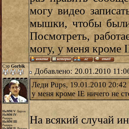
могу видео записа
мышки, чтобы были
Посмотреть, работа
могу, у меня кроме I
Сэр
Gorbik
Добавлено: 20.01.2010 11:0
Леди Pups, 19.01.2010 20:42
у меня кроме IE ничего не ст
HoMM V
: Барон
HoMM IV
:
На всякий случай и
Рыцарь
HoMM III
:
Рыцарь
HoMM II
: Рыцарь