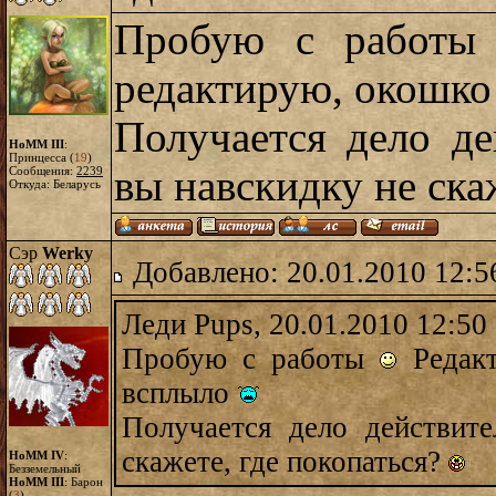
Пробую с работ
редактирую, окошк
Получается дело де
HoMM III
:
Принцесса (
19
)
вы навскидку не ска
Сообщения:
2239
Откуда: Беларусь
Сэр
Werky
Добавлено: 20.01.2010 12:5
Леди Pups, 20.01.2010 12:50
Пробую с работы
Редакт
всплыло
Получается дело действите
скажете, где покопаться?
HoMM IV
:
Безземельный
HoMM III
: Барон
(
3
)