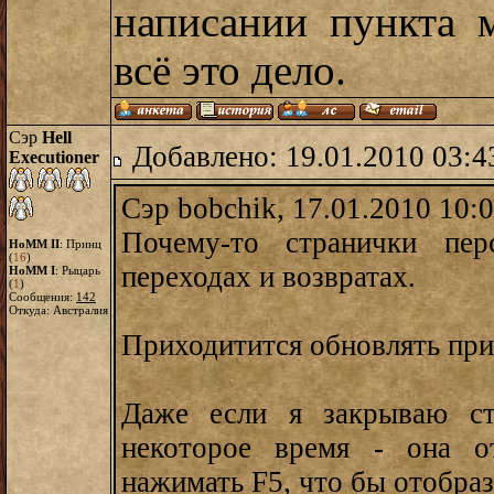
написании пункта 
всё это дело.
Сэр
Hell
Добавлено: 19.01.2010 03:4
Executioner
Сэр bobchik, 17.01.2010 10:
Почему-то странички пер
HoMM II
: Принц
(
16
)
переходах и возвратах.
HoMM I
: Рыцарь
(
1
)
Сообщения:
142
Откуда: Австралия
Приходитится обновлять при
Даже если я закрываю ст
некоторое время - она от
нажимать F5, что бы отобра