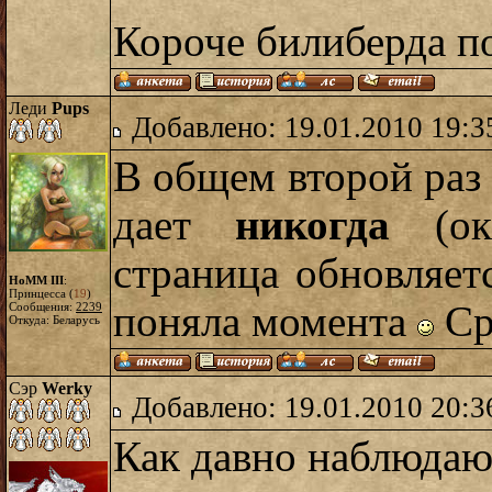
Короче билиберда п
Леди
Pups
Добавлено: 19.01.2010 19:3
В общем второй раз 
дает
никогда
(окн
страница обновляетс
HoMM III
:
Принцесса (
19
)
поняла момента
Ср
Сообщения:
2239
Откуда: Беларусь
Сэр
Werky
Добавлено: 19.01.2010 20:3
Как давно наблюдаю