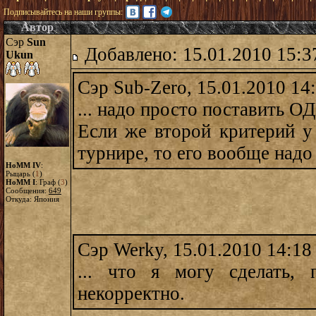
Подписывайтесь на наши группы:
Автор
Сэр
Sun
Добавлено: 15.01.2010 15:3
Ukun
Сэр Sub-Zero, 15.01.2010 14
... надо просто поставить
Если же второй критерий у
турнире, то его вообще надо
HoMM IV
:
Рыцарь (
1
)
HoMM I
: Граф (
3
)
Сообщения:
649
Откуда: Япония
Сэр Werky, 15.01.2010 14:18
... что я могу сделать,
некорректно.