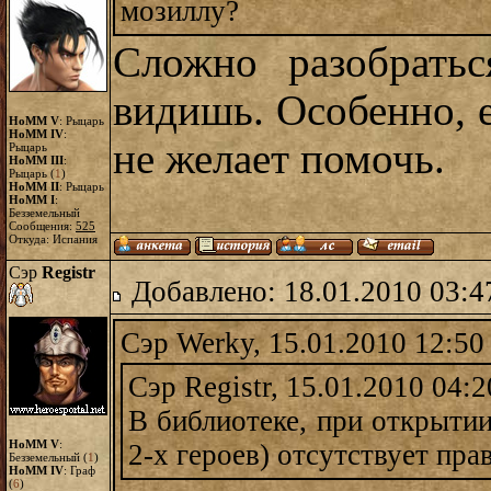
мозиллу?
Сложно разобрать
видишь. Особенно, е
HoMM V
: Рыцарь
HoMM IV
:
не желает помочь.
Рыцарь
HoMM III
:
Рыцарь (
1
)
HoMM II
: Рыцарь
HoMM I
:
Безземельный
Сообщения:
525
Откуда: Испания
Сэр
Registr
Добавлено: 18.01.2010 03:4
Сэр Werky, 15.01.2010 12:50
Сэр Registr, 15.01.2010 04:2
В библиотеке, при открытии
HoMM V
:
2-х героев) отсутствует пр
Безземельный (
1
)
HoMM IV
: Граф
(
6
)