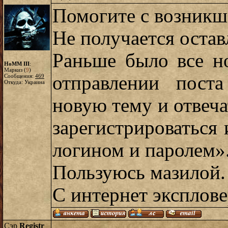
Помогите с возникш
Не получается остав
Раньше было все но
HoMM III
:
Маркиз (
9
)
отправлении пост
Сообщения:
469
Откуда: Украина
новую тему и отвеч
зарегистрироваться
логином и паролем»
Пользуюсь мазилой.
С интернет эксплове
Сэр
Registr