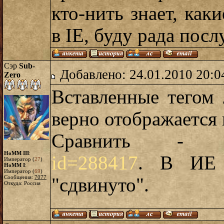
кто-нить знает, ка
в IE, буду рада пос
Сэр
Sub-
Добавлено: 24.01.2010 20:0
Zero
Вставленные тегом 
верно отображается 
Сравнить 
HoMM III
:
id=288417
. В ИЕ 
Император (
27
)
HoMM I
:
Император (
69
)
Сообщения:
7077
"сдвинуто".
Откуда: Россия