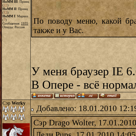
HoMM III
: Принц
(
22
)
HoMM II
: Принц
(
12
)
HoMM I
: Маркиз
По поводу меню, какой бра
(
7
)
Сообщения:
1935
Откуда: Россия
также и у Вас.
У меня браузер IE 6
В Опере - всё норм
Сэр
Werky
Добавлено: 18.01.2010 12:1
Сэр Drago Wolter, 17.01.201
Леди Pups, 17.01.2010 14:05