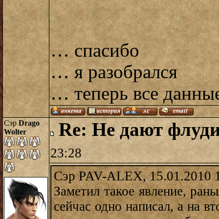
… спасибо
… я разобрался
… теперь все данны
Сэр
Drago
Re: Не дают флуди
Wolter
23:28
Сэр PAV-ALEX, 15.01.2010 
Заметил такое явление, рань
сейчас одно написал, а на в