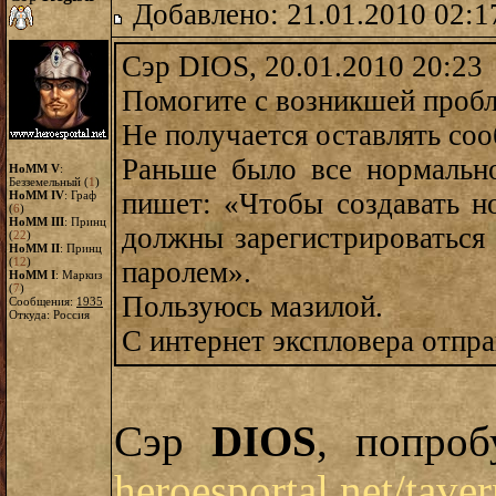
Добавлено: 21.01.2010 02:1
Сэр DIOS, 20.01.2010 20:23
Помогите с возникшей проб
Не получается оставлять соо
Раньше было все нормально
HoMM V
:
Безземельный (
1
)
пишет: «Чтобы создавать н
HoMM IV
: Граф
(
6
)
HoMM III
: Принц
должны зарегистрироваться
(
22
)
HoMM II
: Принц
(
12
)
паролем».
HoMM I
: Маркиз
(
7
)
Пользуюсь мазилой.
Сообщения:
1935
Откуда: Россия
С интернет экспловера отпра
Сэр
DIOS
, попроб
heroesportal.net/tave