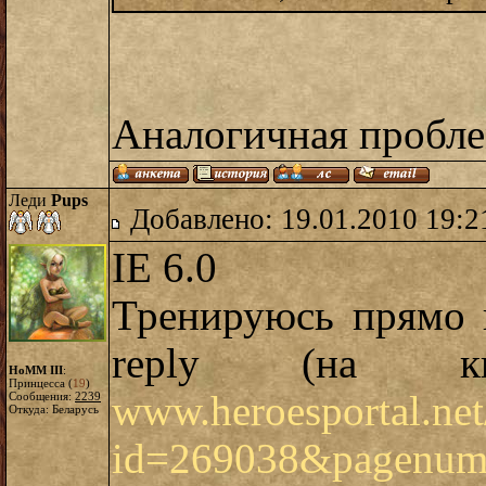
Аналогичная пробле
Леди
Pups
Добавлено: 19.01.2010 19:2
IE 6.0
Тренируюсь прямо 
reply (на к
HoMM III
:
Принцесса (
19
)
www.heroesportal.net
Сообщения:
2239
Откуда: Беларусь
id=269038&pagenum