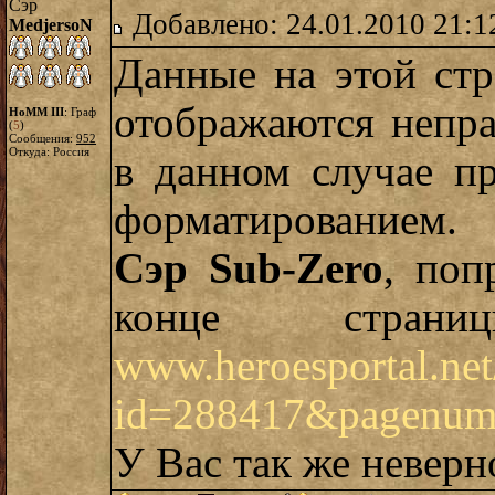
Сэр
Добавлено: 24.01.2010 21:1
MedjersoN
Данные на этой стр
отображаются непра
HoMM III
: Граф
(
5
)
Сообщения:
952
Откуда: Россия
в данном случае п
форматированием.
Сэр Sub-Zero
, поп
конце стран
www.heroesportal.net
id=288417&pagenu
У Вас так же неверн