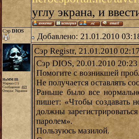
углу экрана, и ввест
Сэр
DIOS
Добавлено: 21.01.2010 03:1
Сэр Registr, 21.01.2010 02:1
Сэр DIOS, 20.01.2010 20:23
Помогите с возникшей проб
HoMM III
:
Не получается оставлять со
Маркиз (
9
)
Сообщения:
469
Раньше было все нормально
Откуда: Украина
пишет: «Чтобы создавать н
должны зарегистрироваться
паролем».
Пользуюсь мазилой.