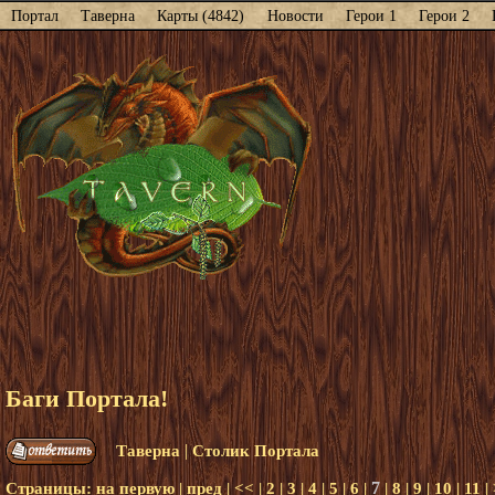
Портал
Таверна
Карты (4842)
Новости
Герои 1
Герои 2
Баги Портала!
|
Таверна
Столик Портала
7
Страницы:
на первую
|
пред
|
<<
|
2
|
3
|
4
|
5
|
6
|
|
8
|
9
|
10
|
11
|