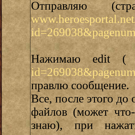
Отправляю (стр
www.heroesportal.net
id=269038&pagenum
Нажимаю edit 
id=269038&pagenum
правлю сообщение.
Все, после этого до
файлов (может что-
знаю), при нажа