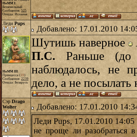
HoMM I
:
Безземельный
Сообщения:
525
Откуда: Испания
Леди
Pups
Добавлено: 17.01.2010 14:0
Шутишь наверное
П.С.
Раньше (до 
наблюдалось, не п
HoMM III
:
Принцесса (
19
)
дело, а не посылать
Сообщения:
2239
Откуда: Беларусь
Сэр
Drago
Добавлено: 17.01.2010 14:3
Wolter
Леди Pups, 17.01.2010 14:05
не проще ли разобраться в