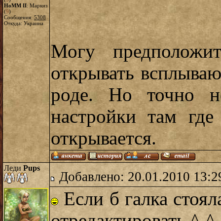
HoMM II
: Маркиз
(
9
)
Сообщения:
5308
Откуда: Украина
Могу предположит
открывать всплываю
роде. Но точно н
настройки там где
открывается.
Леди
Pups
Добавлено: 20.01.2010 13:2
Если б галка стоял
отредактировать ^-^