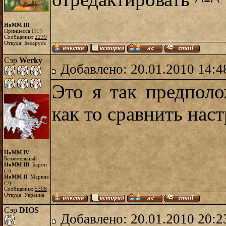
HoMM III
:
Принцесса (
19
)
Сообщения:
2239
Откуда: Беларусь
Сэр
Werky
Добавлено: 20.01.2010 14:4
Это я так предпол
как то сравнить нас
HoMM IV
:
Безземельный
HoMM III
: Барон
(
3
)
HoMM II
: Маркиз
(
9
)
Сообщения:
5308
Откуда: Украина
Сэр
DIOS
Добавлено: 20.01.2010 20:2