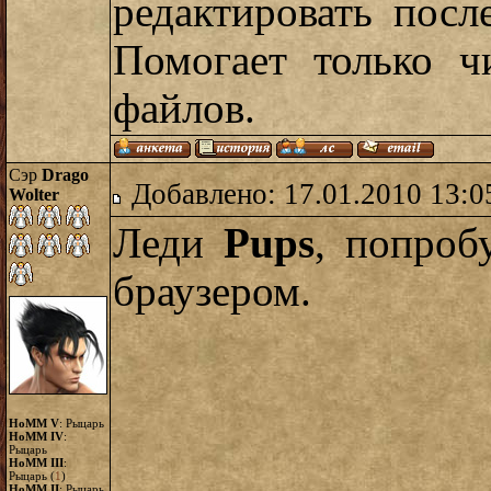
редактировать пос
Помогает только ч
файлов.
Сэр
Drago
Добавлено: 17.01.2010 13:0
Wolter
Леди
Pups
, попроб
браузером.
HoMM V
: Рыцарь
HoMM IV
:
Рыцарь
HoMM III
:
Рыцарь (
1
)
HoMM II
: Рыцарь