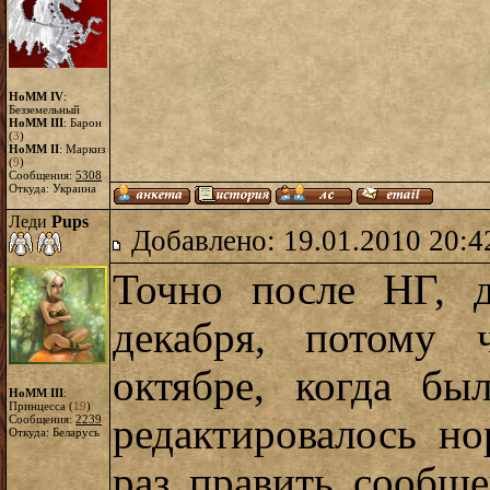
HoMM IV
:
Безземельный
HoMM III
: Барон
(
3
)
HoMM II
: Маркиз
(
9
)
Сообщения:
5308
Откуда: Украина
Леди
Pups
Добавлено: 19.01.2010 20:4
Точно после НГ, 
декабря, потому 
октябре, когда б
HoMM III
:
Принцесса (
19
)
редактировалось н
Сообщения:
2239
Откуда: Беларусь
раз править сообщ