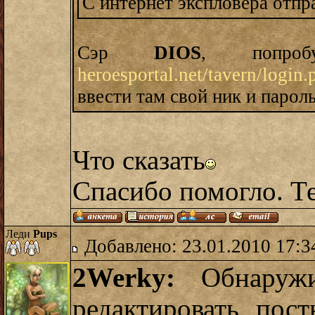
С интернет экспловера отпра
Сэр
DIOS
, попроб
heroesportal.net/tavern/login.
ввести там свой ник и пароль
Что сказать
Спасибо помогло. Те
Леди
Pups
Добавлено: 23.01.2010 17:3
2Werky:
Обнаружи
редактировать пос