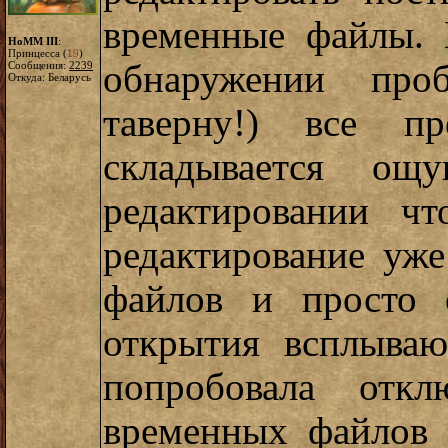
временные файлы.
HoMM III
:
Принцесса (
19
)
обнаружении про
Сообщения:
2239
Откуда: Беларусь
таверну!) все пр
складывается ощ
редактировании чт
редактирование уже
файлов и просто 
открытия всплываю
попробовала откл
временных файлов -