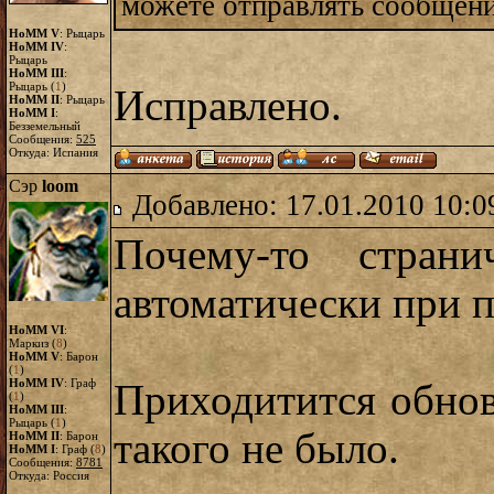
можете отправлять сообщени
HoMM V
: Рыцарь
HoMM IV
:
Рыцарь
HoMM III
:
Рыцарь (
1
)
Исправлено.
HoMM II
: Рыцарь
HoMM I
:
Безземельный
Сообщения:
525
Откуда: Испания
Сэр
loom
Добавлено: 17.01.2010 10:0
Почему-то страни
автоматически при п
HoMM VI
:
Маркиз (
8
)
HoMM V
: Барон
(
1
)
HoMM IV
: Граф
Приходитится обнов
(
1
)
HoMM III
:
Рыцарь (
1
)
такого не было.
HoMM II
: Барон
HoMM I
: Граф (
8
)
Сообщения:
8781
Откуда: Россия