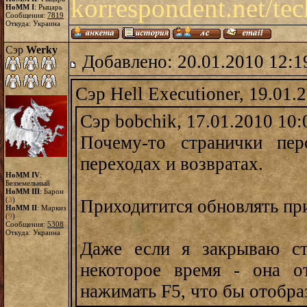
korrespondent.net/te
HoMM I
: Рыцарь
Сообщения:
7819
Откуда: Украина
Сэр
Werky
Добавлено: 20.01.2010 12:1
Сэр Hell Executioner, 19.01.
Сэр bobchik, 17.01.2010 10:
Почему-то странички пер
переходах и возвратах.
HoMM IV
:
Безземельный
HoMM III
: Барон
(
3
)
Приходитится обновлять при
HoMM II
: Маркиз
(
9
)
Сообщения:
5308
Откуда: Украина
Даже если я закрываю ст
некоторое время - она от
нажимать F5, что бы отобра