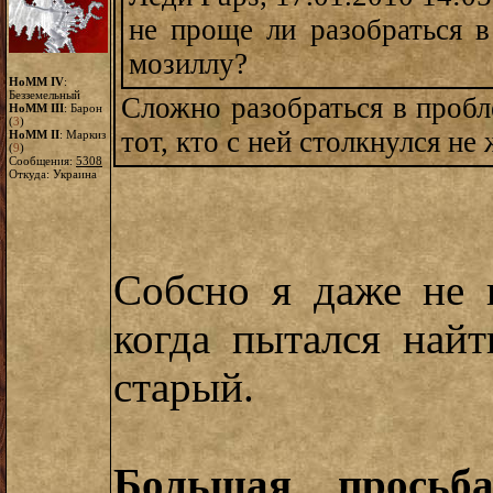
не проще ли разобраться в
мозиллу?
HoMM IV
:
Безземельный
Сложно разобраться в пробл
HoMM III
: Барон
(
3
)
тот, кто с ней столкнулся не
HoMM II
: Маркиз
(
9
)
Сообщения:
5308
Откуда: Украина
Собсно я даже не 
когда пытался найт
старый.
Большая просьб