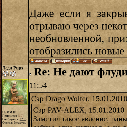
Даже если я закры
отрываю через некот
необновленной, при
отобразились новые
Леди
Pups
Re: Не дают флуди
11:54
Сэр Drago Wolter, 15.01.201
Сэр PAV-ALEX, 15.01.2010 
HoMM III
:
Принцесса (
19
)
Заметил такое явление, рань
Сообщения:
2239
Откуда: Беларусь