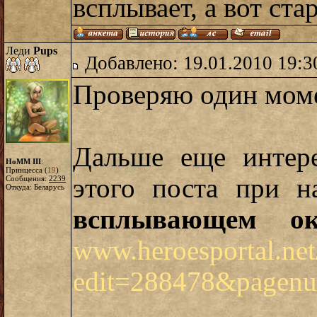
всплывает, а вот ста
Леди
Pups
Добавлено: 19.01.2010 19:3
Проверяю один мом
Дальше еще интере
HoMM III
:
Принцесса (
19
)
этого поста при 
Сообщения:
2239
Откуда: Беларусь
всплывающем 
www.heroesportal.net
edit=288478&pagen