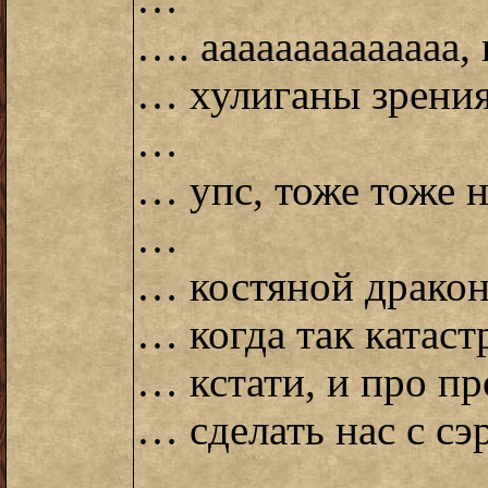
…. аааааааааааааа,
… хулиганы зрени
…
… упс, тоже тоже н
…
… костяной дракон
… когда так катас
… кстати, и про п
… сделать нас с с