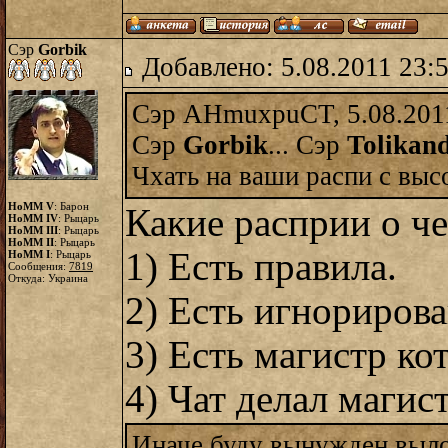
Сэр
Gorbik
Добавлено: 5.08.2011 23:
Сэр AHmuxpuCT, 5.08.201
Сэр
Gorbik
... Сэр
Tolikan
Чхать на ваши распи с высо
HoMM V
: Барон
Какие расприи о ч
HoMM IV
: Рыцарь
HoMM III
: Рыцарь
HoMM II
: Рыцарь
1) Есть правила.
HoMM I
: Рыцарь
Сообщения:
7819
Откуда: Украина
2) Есть игнорирова
3) Есть магистр ко
4) Чат делал магис
Иначе буду вынужден выло