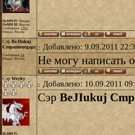
HoMM IV
: Рыцарь
HoMM III
: Король
Сообщения:
1561
Откуда: Россия
Сэр
BeJIukuj
Добавлено: 9.09.2011 22:
Cmpamonegapx
Сообщения:
14
Не могу написать о
Откуда: Россия
Сэр
Werky
Добавлено: 10.09.2011 09
Сэр
BeJIukuj Cm
HoMM IV
: