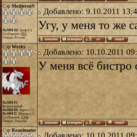
Сэр
MedjersoN
Добавлено: 9.10.2011 13:
Угу, у меня то же 
HoMM III
: Граф (
5
)
Сообщения:
952
Откуда: Россия
Сэр
Werky
Добавлено: 10.10.2011 09
У меня всё бистро 
HoMM IV
:
Безземельный
HoMM III
: Барон (
3
)
HoMM II
: Маркиз (
9
)
Сообщения:
5308
Откуда: Украина
Сэр
Reanimator
Добавлено: 10.10.2011 09