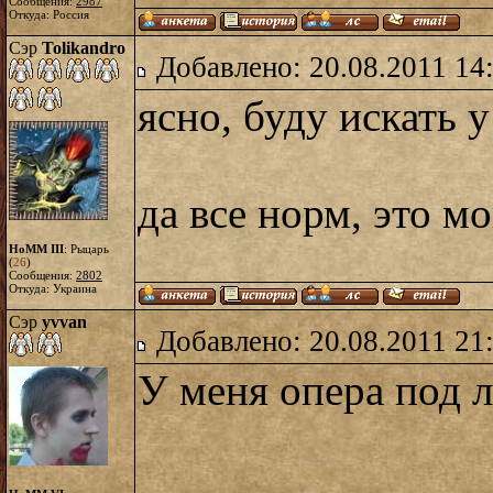
Сообщения:
2987
Откуда: Россия
Сэр
Tolikandro
Добавлено: 20.08.2011 14
ясно, буду искать у
да все норм, это мо
HoMM III
: Рыцарь
(
26
)
Сообщения:
2802
Откуда: Украина
Сэр
yvvan
Добавлено: 20.08.2011 21
У меня опера под 