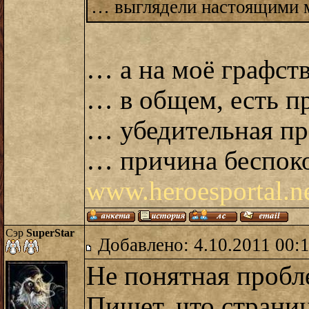
… выглядели настоящими
… а на моё графств
… в общем, есть п
… убедительная пр
… причина беспоко
www.heroesportal.n
Сэр
SuperStar
Добавлено: 4.10.2011 00:
Не понятная пробл
Пишет, что страни