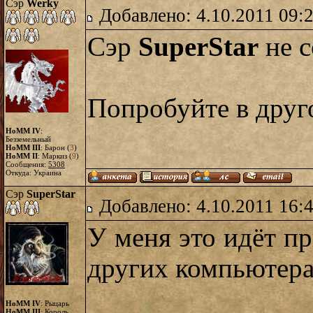
Сэр
Werky
Добавлено: 4.10.2011 09:
Сэр
SuperStar
не с
Попробуйте в друг
HoMM IV
:
Безземельный
HoMM III
: Барон (
3
)
HoMM II
: Маркиз (
9
)
Сообщения:
5308
Откуда: Украина
Сэр
SuperStar
Добавлено: 4.10.2011 16:
У меня это идёт п
других компьютера
HoMM IV
: Рыцарь
HoMM III
: Король