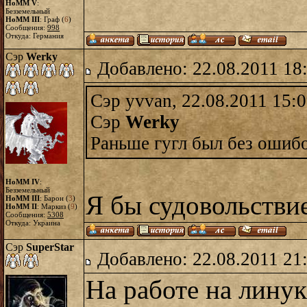
HoMM V
:
Безземельный
HoMM III
: Граф (
6
)
Сообщения:
998
Откуда: Германия
Сэр
Werky
Добавлено: 22.08.2011 18
Сэр yvvan, 22.08.2011 15:
Сэр
Werky
Раньше гугл был без ошибок
HoMM IV
:
Безземельный
Я бы судовольстви
HoMM III
: Барон (
3
)
HoMM II
: Маркиз (
9
)
Сообщения:
5308
Откуда: Украина
Сэр
SuperStar
Добавлено: 22.08.2011 21
На работе на линукс