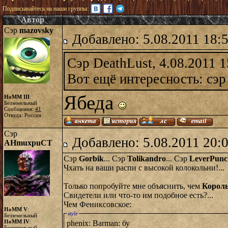
Подписывайтесь на наши группы:
Автор
Сэр
mazovsky
Добавлено: 5.08.2011 18:
Сэр DeathLust, 4.08.2011 1
Вот ещё интересность: сэр 
Ябеда
HoMM III
:
Безземельный
Сообщения:
41
Откуда: Россия
Сэр
Добавлено: 5.08.2011 20:
AHmuxpuCT
Сэр
Gorbik
... Сэр
Tolikandro
... Сэр
LeverPunc
Чхать на ваши распи с высокой колокольни!...
Только попробуйте мне объяснить, чем
Корол
Свидетели или что-то им подобное есть?...
Чем Фениксовское:
HoMM V
:
style
Безземельный
HoMM IV
:
phenix: Barman: бу
Безземельный