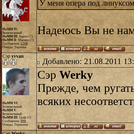
У меня опера под линуксом
Надеюсь Вы не наме
HoMM IV
:
Безземельный
HoMM III
: Барон (
3
)
HoMM II
: Маркиз (
9
)
Сообщения:
5308
Откуда: Украина
Сэр
yvvan
Добавлено: 21.08.2011 13
Сэр
Werky
Прежде, чем ругат
всяких несоответст
HoMM VI
:
Безземельный
HoMM V
:
Безземельный
HoMM III
: Граф (
6
)
Сообщения:
998
Откуда: Германия
Сэр
Werky