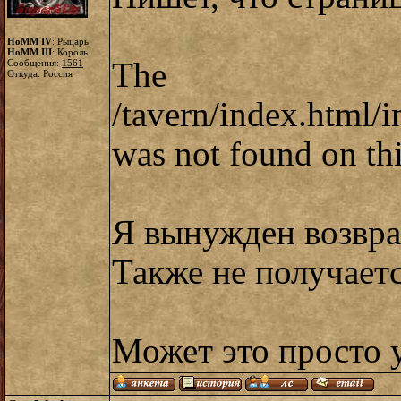
HoMM IV
: Рыцарь
HoMM III
: Король
T
Сообщения:
1561
Откуда: Россия
/tavern/index.html/
was not found on thi
Я вынужден возвращ
Также не получает
Может это просто 