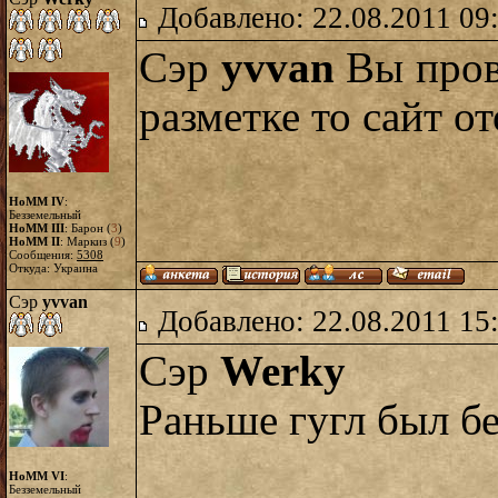
Добавлено: 22.08.2011 09
Сэр
yvvan
Вы прова
разметке то сайт о
HoMM IV
:
Безземельный
HoMM III
: Барон (
3
)
HoMM II
: Маркиз (
9
)
Сообщения:
5308
Откуда: Украина
Сэр
yvvan
Добавлено: 22.08.2011 15
Сэр
Werky
Раньше гугл был бе
HoMM VI
:
Безземельный