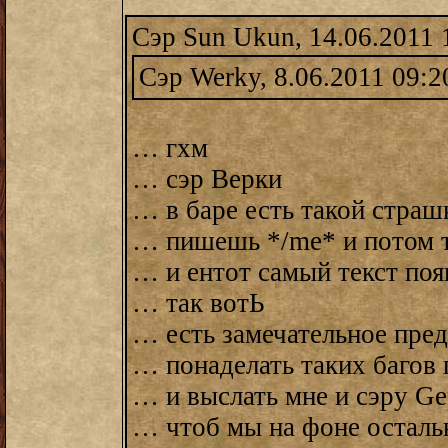
Сэр Sun Ukun, 14.06.2011 
Сэр Werky, 8.06.2011 09:2
… гхм
… сэр Верки
… в баре есть такой страш
… пишешь */me* и потом 
… и ентот самый текст поя
… так вотЬ
… есть замечательное пре
… понаделать таких багов
… и выслать мне и сэру G
… чтоб мы на фоне осталь