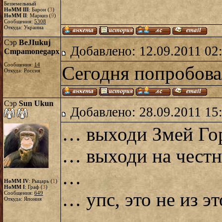
Безземельный
HoMM III
: Барон (
3
)
HoMM II
: Маркиз (
9
)
Сообщения:
5308
Откуда: Украина
Сэр
BeJIukuj
Добавлено: 12.09.2011 02
Cmpamonegapx
Сообщения:
14
Сегодня попробовал
Откуда: Россия
Сэр
Sun Ukun
Добавлено: 28.09.2011 15
… выходи Змей Г
… выходи на чест
…
HoMM IV
: Рыцарь (
1
)
HoMM I
: Граф (
3
)
… упс, это не из эт
Сообщения:
649
Откуда: Япония
…