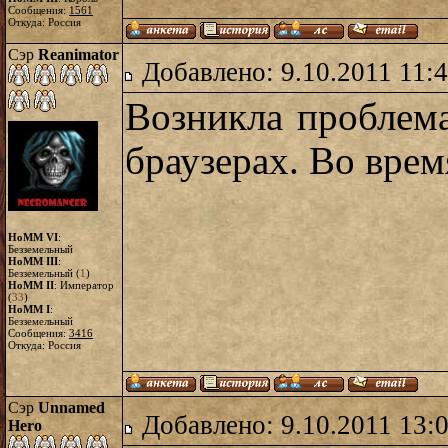
Сообщения:
1561
Откуда: Россия
Сэр
Reanimator
Добавлено: 9.10.2011 11:
Возникла проблема
браузерах. Во врем
HoMM VI
:
Безземельный
HoMM III
:
Безземельный (
1
)
HoMM II
: Император
(
33
)
HoMM I
:
Безземельный
Сообщения:
3416
Откуда: Россия
Сэр
Unnamed
Добавлено: 9.10.2011 13:
Hero