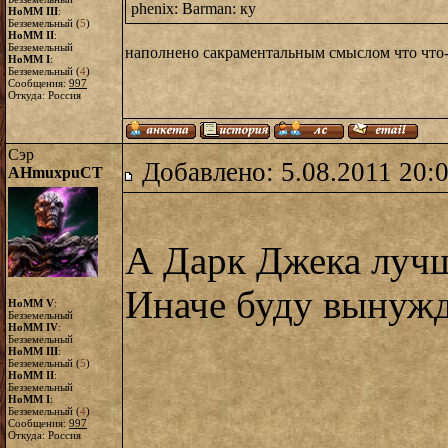
phenix: Barman: ку
HoMM III
:
Безземельный (
5
)
HoMM II
:
Безземельный
наполнено сакраментальным смыслом что что-
HoMM I
:
Безземельный (
4
)
Сообщения:
997
Откуда: Россия
Сэр
Добавлено: 5.08.2011 20:
AHmuxpuCT
А Дарк Джека лучше
Иначе буду вынужд
HoMM V
:
Безземельный
HoMM IV
:
Безземельный
HoMM III
:
Безземельный (
5
)
HoMM II
:
Безземельный
HoMM I
:
Безземельный (
4
)
Сообщения:
997
Откуда: Россия