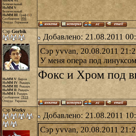
HoMM VI
:
Безземельный
HoMM V
:
Безземельный
HoMM III
: Граф (
6
)
Сообщения:
998
Откуда: Германия
Сэр
Gorbik
Добавлено: 21.08.2011 00
Сэр yvvan, 20.08.2011 21:
У меня опера под линуксом
Фокс и Хром под ви
HoMM V
: Барон
HoMM IV
: Рыцарь
HoMM III
: Рыцарь
HoMM II
: Рыцарь
HoMM I
: Рыцарь
Сообщения:
7819
Откуда: Украина
Сэр
Werky
Добавлено: 21.08.2011 10
Сэр yvvan, 20.08.2011 21: