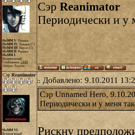
Сэр
Reanimator
Периодически и у м
HoMM V
: Рыцарь
HoMM IV
: Рыцарь (
1
)
HoMM III
: Барон (
3
)
HoMM II
: Рыцарь
HoMM I
:
Безземельный
Сообщения:
2449
Откуда: Россия
Сэр
Reanimator
Добавлено: 9.10.2011 13:
Сэр Unnamed Hero, 9.10.20
Периодически и у меня так
Рискну предположит
HoMM VI
:
Безземельный