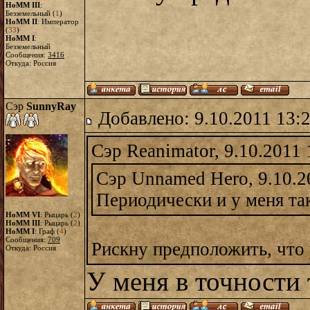
HoMM III
:
Безземельный (
1
)
HoMM II
: Император
(
33
)
HoMM I
:
Безземельный
Сообщения:
3416
Откуда: Россия
Сэр
SunnyRay
Добавлено: 9.10.2011 13:
Сэр Reanimator, 9.10.2011 
Сэр Unnamed Hero, 9.10.2
Периодически и у меня та
HoMM VI
: Рыцарь (
2
)
HoMM III
: Рыцарь (
2
)
HoMM I
: Граф (
4
)
Сообщения:
709
Рискну предположить, что 
Откуда: Россия
У меня в точности 