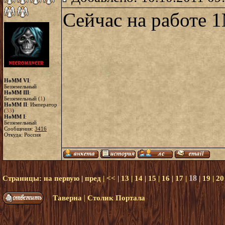
Сейчас на работе 1
HoMM VI
:
Безземельный
HoMM III
:
Безземельный (
1
)
HoMM II
: Император
(
33
)
HoMM I
:
Безземельный
Сообщения:
3416
Откуда: Россия
18
Страницы:
на первую
|
пред
|
<<
|
13
|
14
|
15
|
16
|
17
|
|
19
|
20
|
Таверна
Столик Портала