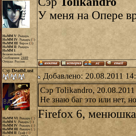
Сэр
Tolikandro
У меня на Опере вро
HoMM V
: Рыцарь
HoMM IV
: Рыцарь (
1
)
HoMM III
: Барон (
3
)
HoMM II
: Рыцарь
HoMM I
:
Безземельный
Сообщения:
2449
Откуда: Россия
Сэр
DeathLust
Добавлено: 20.08.2011 14
Сэр Tolikandro, 20.08.2011
Не знаю баг это или нет, н
Firefox 6, менюшка
HoMM VI
: Рыцарь (
1
)
HoMM V
: Рыцарь (
1
)
HoMM IV
: Рыцарь (
1
)
HoMM III
: Рыцарь (
2
)
HoMM II
: Граф (
6
)