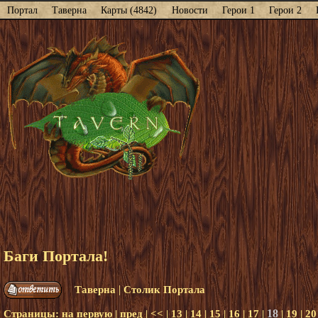
Портал
Таверна
Карты (4842)
Новости
Герои 1
Герои 2
Баги Портала!
|
Таверна
Столик Портала
18
Страницы:
на первую
|
пред
|
<<
|
13
|
14
|
15
|
16
|
17
|
|
19
|
20