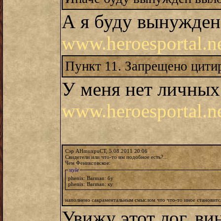
А я буду вынужден 
www.heroesportal.ne
Пункт 11. Запрещено цитир
У меня нет личных
www.heroesportal.n
Сэр AHmuxpuCT, 5.08.2011 20:06
Свидетели или что-то им подобное есть?...
Чем Фениксовское:
style
phenix: Barman: бу
phenix: Barman: ку
наполнено сакраментальным смыслом что что-то иное становит
Увижу этот лог, ви