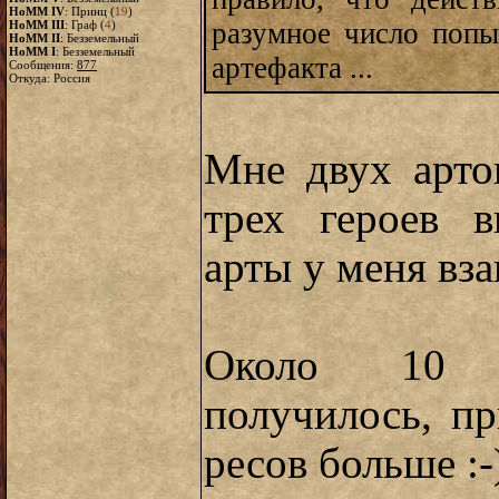
HoMM IV
: Принц (
19
)
разумное число поп
HoMM III
: Граф (
4
)
HoMM II
: Безземельный
HoMM I
: Безземельный
артефакта ...
Сообщения:
877
Откуда: Россия
Мне двух арто
трех героев в
арты у меня вз
Около 10 с
получилось, пр
ресов больше :-