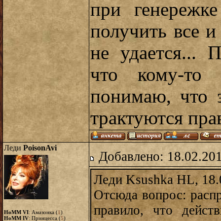
при генережке
получить все и 
не удается...
что кому-то 
понимаю, что 
трактуются пра
Леди
PoisonAvi
Добавлено: 18.02.20
Леди Ksushka HL, 18.
Отсюда вопрос: распр
правило, что дейст
HoMM VI
: Амазонка (
1
)
HoMM IV
: Принцесса (
5
)