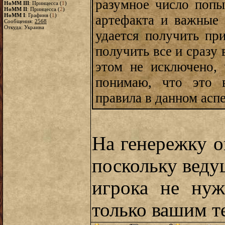
разумное число поп
HoMM III
: Принцесса (
1
)
HoMM II
: Принцесса (
2
)
HoMM I
: Графиня (
1
)
артефакта и важные 
Сообщения:
2568
Откуда: Украина
удается получить при
получить все и сразу 
этом не исключено, 
понимаю, что это в
правила в данном асп
На генережку о
поскольку веду
игрока не нуж
только вашим т