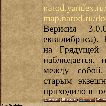
narod.yandex.r
map.narod.ru/do
Верисия 3.0.
еквилибриса).
на Грядущей 
наблюдается, 
между собой.
старым экзеш
приходило в го
Сэр
Sculptor