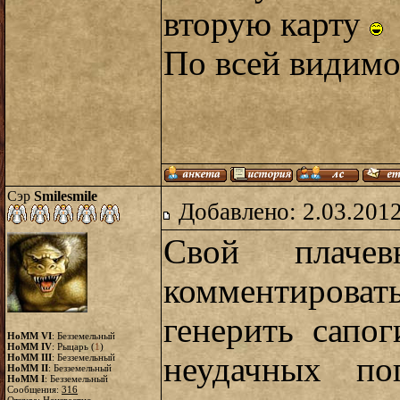
вторую карту
По всей видимо
Сэр
Smilesmile
Добавлено: 2.03.2012
Свой плачев
комментироват
генерить сапо
HoMM VI
: Безземельный
HoMM IV
: Рыцарь (
1
)
неудачных по
HoMM III
: Безземельный
HoMM II
: Безземельный
HoMM I
: Безземельный
Сообщения:
316