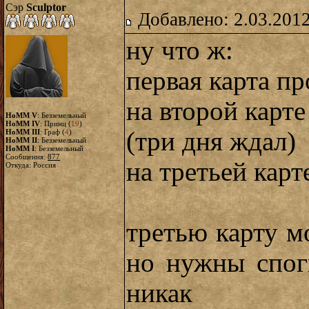
Сэр
Sculptor
Добавлено: 2.03.2012
ну что ж:
первая карта пр
на второй карте
HoMM V
: Безземельный
HoMM IV
: Принц (
19
)
(три дня ждал)
HoMM III
: Граф (
4
)
HoMM II
: Безземельный
HoMM I
: Безземельный
Сообщения:
877
на третьей карт
Откуда: Россия
третью карту м
но нужны спог
никак