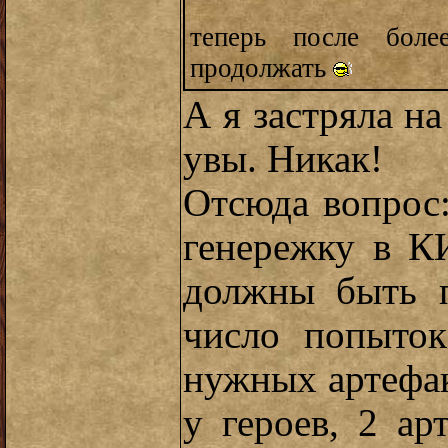
теперь после боле
продолжать
А я застряла на
увы. Никак!
Отсюда вопрос:
генережку в К
должны быть п
число попыто
нужных артефа
у героев, 2 ар