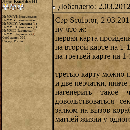
Леди
Ksushka HL
Добавлено: 2.03.2012
HoMM VI
: Безземельная
Сэр Sculptor, 2.03.201
HoMM V
: Безземельная
HoMM IV
: Амазонка (
1
)
ну что ж:
HoMM III
: Амазонка (
1
)
HoMM II
: Баронесса (
4
)
HoMM I
: Баронесса (
4
)
первая карта пройдена
Сообщения:
368
Откуда: Россия
на второй карте на 1-
на третьей карте на 1-
третью карту можно п
и две перчатки, иначе
нагенерить такое 
довольствоваться се
залком на вызов кора
магией жизни у одног