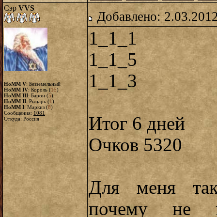
Сэр
VVS
Добавлено: 2.03.2012
1_1_1
1_1_5
1_1_3
HoMM V
: Безземельный
HoMM IV
: Король (
15
)
HoMM III
: Барон (
5
)
HoMM II
: Рыцарь (
1
)
HoMM I
: Маркиз (
8
)
Сообщения:
1081
Итог 6 дней
Откуда: Россия
Очков 5320
Для меня так
почему не п