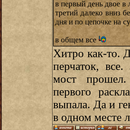
в первый день двое в 
третий далеко вниз б
дня и по цепочке на с
в общем все
Хитро как-то. 
перчаток, все.
мост прошел.
первого раскл
выпала. Да и ге
в одном месте л