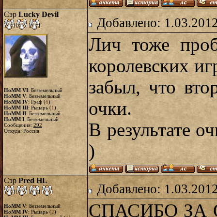
Сэр
Lucky Devil
Добавлено: 1.03.2012
Лич тоже проб
королевских игр
забыл, что вт
HoMM VI
: Безземельный
HoMM V
: Безземельный
очки.
HoMM IV
: Граф (
6
)
HoMM III
: Рыцарь (
1
)
HoMM II
: Безземельный
HoMM I
: Безземельный
В результате о
Сообщения:
292
Откуда: Россия
)
Сэр
Pred HL
Добавлено: 1.03.2012
СПАСИБО ЗА 
HoMM V
: Безземельный
HoMM IV
: Рыцарь (
2
)