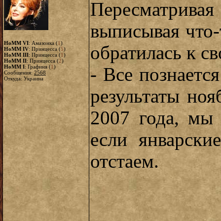
Пересматрива
выписывая что-
HoMM VI
: Амазонка (
1
)
обратилась к с
HoMM IV
: Принцесса (
5
)
HoMM III
: Принцесса (
1
)
HoMM II
: Принцесса (
2
)
HoMM I
: Графиня (
1
)
- Все познается
Сообщения:
2568
Откуда: Украина
результаты ноя
2007 года, мы
если январски
отстаем.