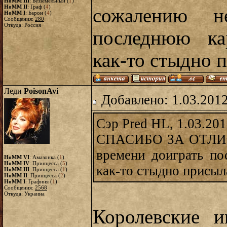
HoMM III
: Безземельный (
1
)
HoMM II
: Граф (
4
)
сожалению н
HoMM I
: Барон (
4
)
Сообщения:
280
Откуда: Россия
последнюю ка
как-то стыдно п
Леди
PoisonAvi
Добавлено: 1.03.2012
Сэр Pred HL, 1.03.201
СПАСИБО ЗА ОТЛИЧ
времени доиграть по
HoMM VI
: Амазонка (
1
)
HoMM IV
: Принцесса (
5
)
как-то стыдно присыла
HoMM III
: Принцесса (
1
)
HoMM II
: Принцесса (
2
)
HoMM I
: Графиня (
1
)
Сообщения:
2568
Откуда: Украина
Королевские и