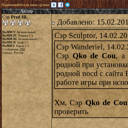
Подписывайтесь на наши группы:
Автор
Сэр
Pred HL
Добавлено: 15.02.20
HoMM V
: Безземельный
Сэр Sculptor, 14.02.2
HoMM IV
: Рыцарь (
2
)
HoMM III
: Безземельный (
1
)
HoMM II
: Граф (
4
)
Сэр Wanderiel, 14.02
HoMM I
: Барон (
4
)
Сообщения:
280
Откуда: Россия
Сэр
Qko de Cou
, а
родной при установке
родной nocd с сайта 
работе игры при испо
Хм, Сэр
Qko de Cou
проверить