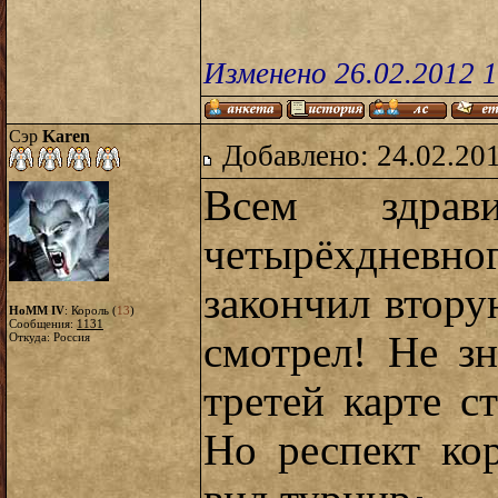
Изменено 26.02.2012 
Сэр
Karen
Добавлено: 24.02.20
Всем здрав
четырёхднев
закончил втору
HoMM IV
: Король (
13
)
Сообщения:
1131
смотрел! Не з
Откуда: Россия
третей карте с
Но респект ко