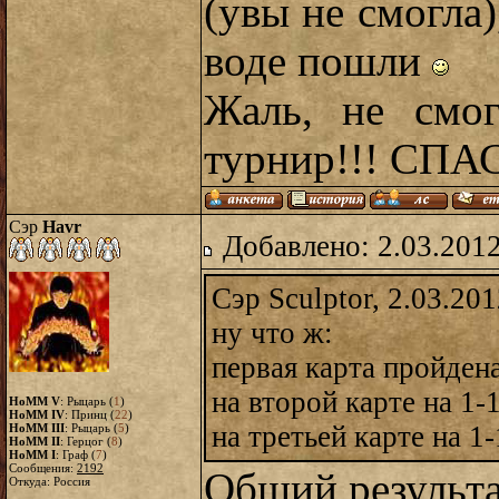
(увы не смогла)
воде пошли
Жаль, не смог
турнир!!! СПА
Сэр
Havr
Добавлено: 2.03.2012
Сэр Sculptor, 2.03.201
ну что ж:
первая карта пройдена
на второй карте на 1-
HoMM V
: Рыцарь (
1
)
HoMM IV
: Принц (
22
)
на третьей карте на 1-
HoMM III
: Рыцарь (
5
)
HoMM II
: Герцог (
8
)
HoMM I
: Граф (
7
)
Сообщения:
2192
Общий результа
Откуда: Россия