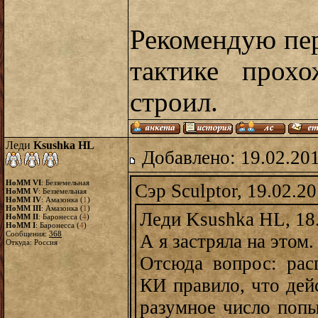
Рекомендую пе
тактике прох
строил.
Леди
Ksushka HL
Добавлено: 19.02.20
HoMM VI
: Безземельная
Сэр Sculptor, 19.02.2
HoMM V
: Безземельная
HoMM IV
: Амазонка (
1
)
HoMM III
: Амазонка (
1
)
Леди Ksushka HL, 18
HoMM II
: Баронесса (
4
)
HoMM I
: Баронесса (
4
)
Сообщения:
368
А я застряла на этом.
Откуда: Россия
Отсюда вопрос: рас
КИ правило, что дей
разумное число поп