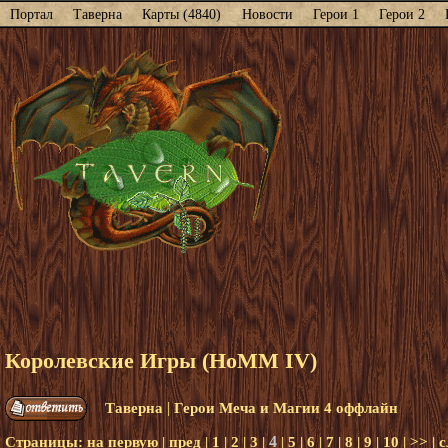
Портал
Таверна
Карты (4840)
Новости
Герои 1
Герои 2
Королевские Игры (HoMM IV)
|
Таверна
Герои Меча и Магии 4 оффлайн
4
Страницы:
на первую
|
пред
|
1
|
2
|
3
|
|
5
|
6
|
7
|
8
|
9
|
10
|
>>
|
с