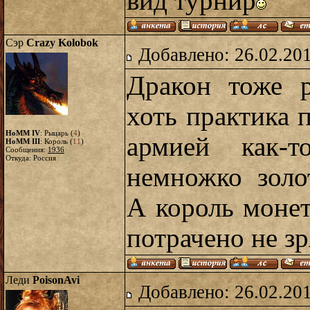
вид турнир
Сэр
Crazy Kolobok
Добавлено: 26.02.20
Дракон тоже р
хоть практика п
HoMM IV
: Рыцарь (
4
)
армией как-т
HoMM III
: Король (
11
)
Сообщения:
1936
Откуда: Россия
немножко золо
А король монет
потрачено не з
Леди
PoisonAvi
Добавлено: 26.02.20