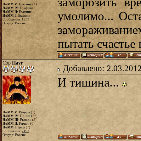
заморозить вр
HoMM V
: Графиня (
1
)
HoMM IV
: Графиня
умолимо... Ос
HoMM II
: Графиня
HoMM I
: Графиня
Сообщения:
1933
Откуда: Россия
замораживан
пытать счастье 
Сэр
Havr
Добавлено: 2.03.2012
И тишина...
HoMM V
: Рыцарь (
1
)
HoMM IV
: Принц (
22
)
HoMM III
: Рыцарь (
5
)
HoMM II
: Герцог (
8
)
HoMM I
: Граф (
7
)
Сообщения:
2192
Откуда: Россия