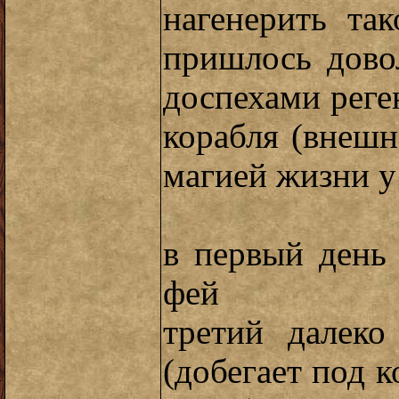
нагенерить та
пришлось довол
доспехами реге
корабля (внешн
магией жизни у
в первый день
фей
третий далеко
(добегает под к