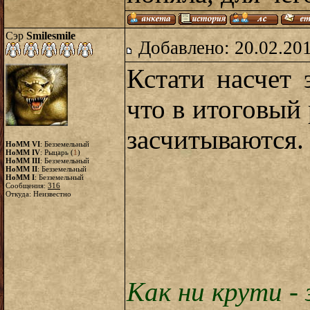
Сэр
Smilesmile
Добавлено: 20.02.20
Кстати насчет 
что в итоговый 
засчитываются.
HoMM VI
: Безземельный
HoMM IV
: Рыцарь (
1
)
HoMM III
: Безземельный
HoMM II
: Безземельный
HoMM I
: Безземельный
Сообщения:
316
Откуда: Неизвестно
Как ни крути 