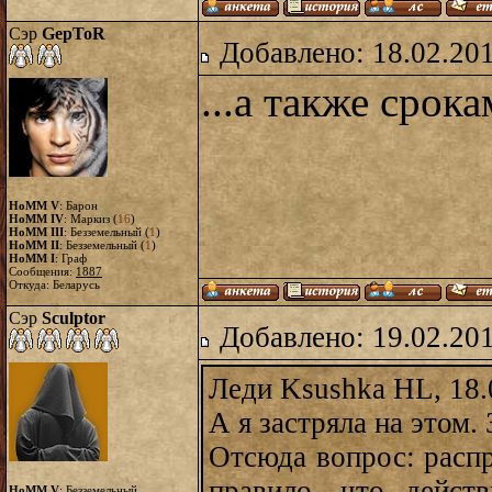
Сэр
GepToR
Добавлено: 18.02.20
...а также срок
HoMM V
: Барон
HoMM IV
: Маркиз (
16
)
HoMM III
: Безземельный (
1
)
HoMM II
: Безземельный (
1
)
HoMM I
: Граф
Сообщения:
1887
Откуда: Беларусь
Сэр
Sculptor
Добавлено: 19.02.20
Леди Ksushka HL, 18.
А я застряла на этом.
Отсюда вопрос: распр
правило, что дейст
HoMM V
: Безземельный