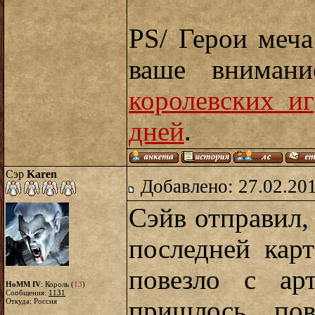
PS/ Герои меча
ваше вниман
королевских иг
дней
.
Сэр
Karen
Добавлено: 27.02.20
Сэйв отправил,
последней карт
повезло с ар
HoMM IV
: Король (
13
)
Сообщения:
1131
пришлось пов
Откуда: Россия