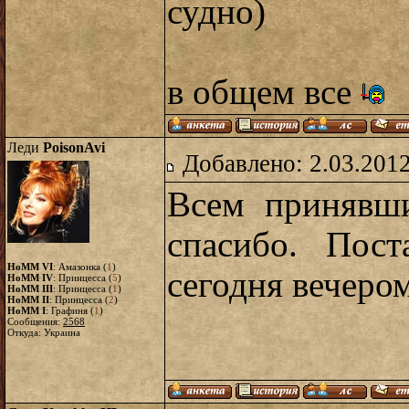
судно)
в общем все
Леди
PoisonAvi
Добавлено: 2.03.2012
Всем принявши
спасибо. Пост
HoMM VI
: Амазонка (
1
)
сегодня вечером
HoMM IV
: Принцесса (
5
)
HoMM III
: Принцесса (
1
)
HoMM II
: Принцесса (
2
)
HoMM I
: Графиня (
1
)
Сообщения:
2568
Откуда: Украина