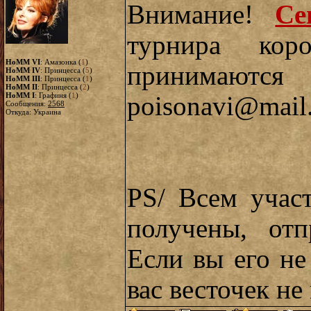
Внимание!
Се
турнира кор
HoMM VI
: Амазонка (
1
)
принимаю
HoMM IV
: Принцесса (
5
)
HoMM III
: Принцесса (
1
)
HoMM II
: Принцесса (
2
)
HoMM I
: Графиня (
1
)
poisonavi@mail
Сообщения:
2568
Откуда: Украина
PS/ Всем учас
получены, отп
Если вы его не
вас весточек не