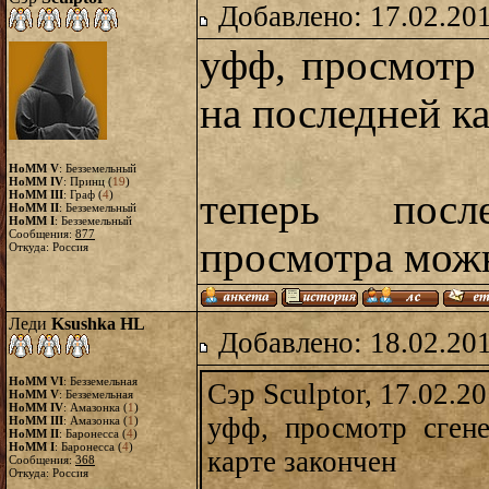
Добавлено: 17.02.20
уфф, просмотр
на последней ка
HoMM V
: Безземельный
HoMM IV
: Принц (
19
)
теперь посл
HoMM III
: Граф (
4
)
HoMM II
: Безземельный
HoMM I
: Безземельный
Сообщения:
877
просмотра мож
Откуда: Россия
Леди
Ksushka HL
Добавлено: 18.02.20
HoMM VI
: Безземельная
Сэр Sculptor, 17.02.2
HoMM V
: Безземельная
HoMM IV
: Амазонка (
1
)
уфф, просмотр сген
HoMM III
: Амазонка (
1
)
HoMM II
: Баронесса (
4
)
HoMM I
: Баронесса (
4
)
карте закончен
Сообщения:
368
Откуда: Россия