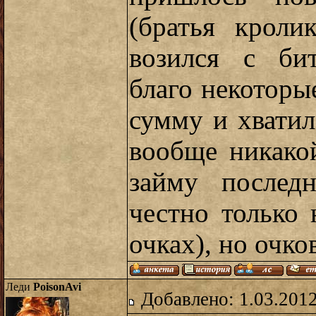
(братья кроли
возился с би
благо некоторы
сумму и хватило
вообще никако
займу послед
честно только 
очках), но очко
Леди
PoisonAvi
Добавлено: 1.03.2012