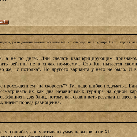
е играли, уж не должны оказываться выше тех, кто опередил их в турнире. На той карте гра
м, а не по дням. Дни сделать квалифицирующим признаком
ешить рейтинг не в силах по-моему... Сэр Rul пытается ск
о же, "с потолка". Но другого варианта у него не было. И 
с прохождением "на скорость"? Тут надо шибко подумать... Ед
ссматривать их как два независимых турнира на одной ка
ффициент для блиц, потому как сравнивать результаты здесь не 
, значит победа равноценна.
ескую ошибку - он учитывал сумму навыков, а не XP.