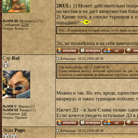
2RUL:
1) Может действительно попро
по местам и не даст кворумистам бли
2) Кроме того, в списке турниров к 
HoMM III
: Принцесса (
19
)
попадают?
Сообщения:
2239
Откуда: Беларусь
Угу... Я минимум в четырёх играл, и это были не все.
Эх, не полюбуюсь я на себя замечате
Сэр
Rul
Добавлено: 10.12.2006 08:56
Сэр AmberSoler, 10.12.2006 02:41
Единственный выход, который приходит на ум - н
отменить понижающий коэффициент для блиц, потому 
Можно и так. Но это, вроде, единствен
квормуа)- и таких турниров поболее, 
HoMM V
: Маркиз (
9
)
Насчет ДЗ - в Зале Славы только оди
HoMM III
: Рыцарь (
1
)
Сообщения:
340
Если хочется увидеть остальные ДЗ в р
Откуда: Украина
Леди
Pups
Добавлено: 10.12.2006 08:58
www.heroesportal.net/tavern/?id=1250