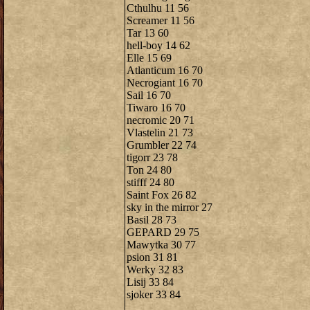
Cthulhu 11 56
Screamer 11 56
Tar 13 60
hell-boy 14 62
Elle 15 69
Atlanticum 16 70
Necrogiant 16 70
Sail 16 70
Tiwaro 16 70
necromic 20 71
Vlastelin 21 73
Grumbler 22 74
tigorr 23 78
Ton 24 80
stifff 24 80
Saint Fox 26 82
sky in the mirror 27
Basil 28 73
GEPARD 29 75
Mawytka 30 77
psion 31 81
Werky 32 83
Lisij 33 84
sjoker 33 84