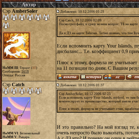
Автор
Сэр
AmberSoler
Добавлено: 10.12.2006 01:25
Сэр Catch, 10.12.2006 02:09
Посмотрел файл, и сразу возник вопрос: ТБ на карте 
Да и ДЗ на карте Talurian. Точно помню, что там Бу
Если вспомнить карту Your Islands, 
дисбаланс... Т.е. коэффициент 0,9 пр
Плюс к этому, формула не учитывает о
на 11 позиции по дням. С Вашим резул
HoMM III
: Герцог (
10
)
Сообщения:
1618
Откуда: Россия
Сэр
Catch
Добавлено: 10.12.2006 01:37
Сэр AmberSoler, 10.12.2006 02:25
Если вспомнить карту Your Islands, mylord, то там
компенсирует то преимущество, который имели участ
Плюс к этому, формула не учитывает очки, заработан
И это правильно? На мой взгляд те, 
очень непросто было выкопать, потому
HoMM VI
: Безземельный
HoMM V
: Рыцарь
А с ДЗ что? И почему он один в рейт