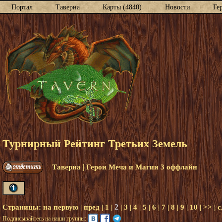
Портал
Таверна
Карты (4840)
Новости
Ге
Турнирный Рейтинг Третьих Земель
|
Таверна
Герои Меча и Магии 3 оффлайн
2
Страницы:
на первую
|
пред
|
1
|
|
3
|
4
|
5
|
6
|
7
|
8
|
9
|
10
|
>>
|
с
Подписывайтесь на наши группы: