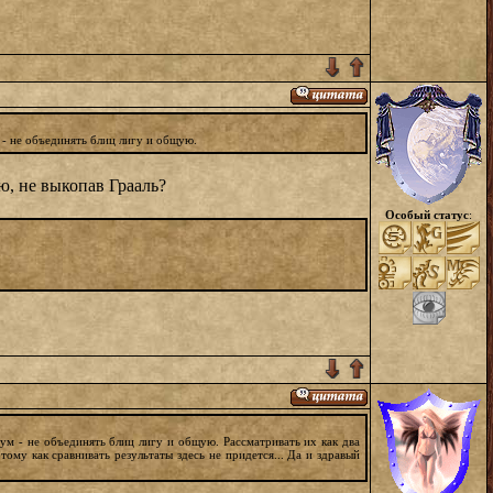
 - не объединять блиц лигу и общую.
ю, не выкопав Грааль?
Особый статус
:
ум - не объединять блиц лигу и общую. Рассматривать их как два
му как сравнивать результаты здесь не придется... Да и здравый