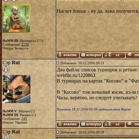
Насчет блица - ну да, лажа получится
HoMM III
: Принцесса (
19
)
Сообщения:
2239
Откуда: Беларусь
Сэр
Rul
Добавлено: 10.12.2006 09:21
Два файла: список турниров и ретинг
webfile.ru/1229863
В турнирах на картах "Косово" и "Фату
В "Косово" тож немалый косяк, из-за 
Часы, верятно, не следует учитывать?
Изменено 18.11.2016 02:36 модератором Registr
HoMM V
: Маркиз (
9
)
HoMM III
: Рыцарь (
1
)
Сообщения:
340
Откуда: Украина
Сэр
Rul
Добавлено: 10.12.2006 09:29