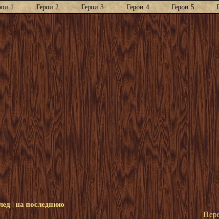
рои 1
Герои 2
Герои 3
Герои 4
Герои 5
лед
|
на последнюю
Пере