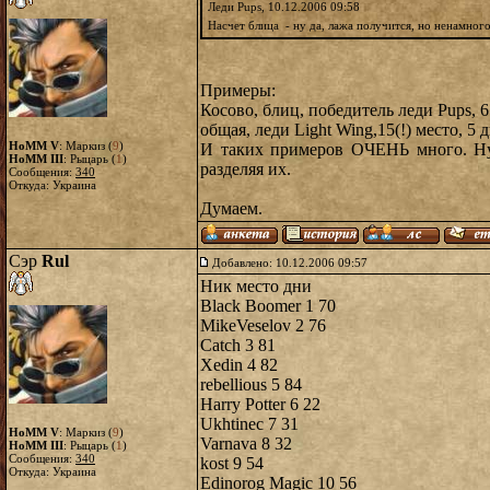
Леди Pups, 10.12.2006 09:58
Насчет блица - ну да, лажа получится, но ненамног
Примеры:
Косово, блиц, победитель леди Pups, 6
общая, леди Light Wing,15(!) место, 5 
HoMM V
: Маркиз (
9
)
И таких примеров ОЧЕНЬ много. Нуж
HoMM III
: Рыцарь (
1
)
разделяя их.
Сообщения:
340
Откуда: Украина
Думаем.
Сэр
Rul
Добавлено: 10.12.2006 09:57
Ник место дни
Black Boomer 1 70
MikeVeselov 2 76
Catch 3 81
Xedin 4 82
rebellious 5 84
Harry Potter 6 22
Ukhtinec 7 31
HoMM V
: Маркиз (
9
)
Varnava 8 32
HoMM III
: Рыцарь (
1
)
Сообщения:
340
kost 9 54
Откуда: Украина
Edinorog Magic 10 56