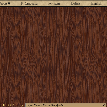
Герои 6
Библиотека
Жители
Войти
English
йти к столику: