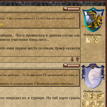
етье. У Вас соответственно 11-е и 26-е. Как это так получилось?
общим... Что и проявилось в данном случае как
Особый статус
:
 имели участники блиц-лиги...
что имея первое место по очкам, бумер оказался
е как дисбаланс... Т.е. коэффициент 0,9 примененный для блиц, не
зался на 11 позиции по дням. С Вашим результатом тоже самое...
Особый статус
:
то опередил их в турнире. На той карте грааль