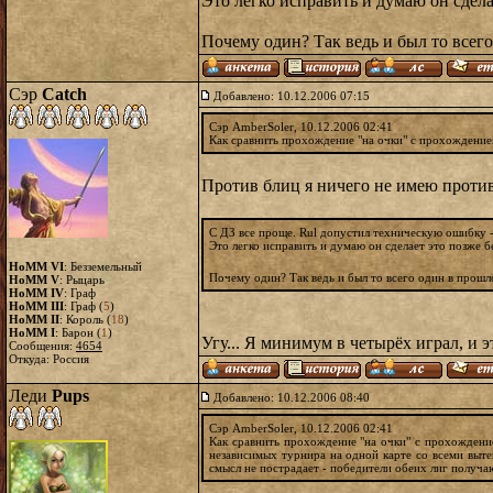
Это легко исправить и думаю он сделае
Почему один? Так ведь и был то всего
Сэр
Catch
Добавлено: 10.12.2006 07:15
Сэр AmberSoler, 10.12.2006 02:41
Как сравнить прохождение "на очки" с прохождением
Против блиц я ничего не имею против
С ДЗ все проще. Rul допустил техническую ошибку -
Это легко исправить и думаю он сделает это позже бе
HoMM VI
: Безземельный
Почему один? Так ведь и был то всего один в прошл
HoMM V
: Рыцарь
HoMM IV
: Граф
HoMM III
: Граф (
5
)
HoMM II
: Король (
18
)
HoMM I
: Барон (
1
)
Угу... Я минимум в четырёх играл, и э
Сообщения:
4654
Откуда: Россия
Леди
Pups
Добавлено: 10.12.2006 08:40
Сэр AmberSoler, 10.12.2006 02:41
Как сравнить прохождение "на очки" с прохождение
независимых турнира на одной карте со всеми выте
смысл не пострадает - победители обеих лиг получа