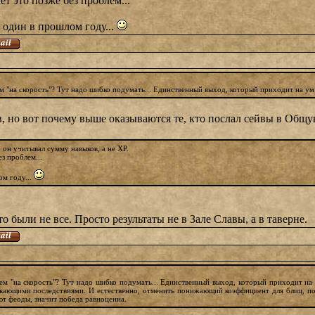
т это позже без проблем...
 один в прошлом году...
 "на скорость"? Тут надо шибко подумать... Единственный выход, который приходит на ум
, но вот почему выше оказываются те, кто послал сейвы в Общу
 он учитывал сумму навыков, а не XP.
з проблем...
ом году...
то были не все. Просто результаты не в Зале Славы, а в таверне.
м "на скорость"? Тут надо шибко подумать... Единственный выход, который приходит на 
кающими последствиями. И естественно, отменить понижающий коэффициент для блиц, пото
ют феоды, значит победа равноценна.