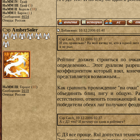
HoMM IV
: Граф
HoMM III
: Граф (
5
)
HoMM II
: Король (
18
)
HoMM I
: Барон (
1
)
Сообщения:
4654
Откуда: Россия
Сэр
AmberSoler
Добавлено: 10.12.2006 01:41
Сэр Catch, 10.12.2006 02:37
И это правильно? На мой взгляд те, кто в одной лиг
и не рыл.
Рейтинг должен строиться по очка
определению... Этот дуализм разр
коэффициентом который взял, конечн
представляется возможным...
HoMM III
: Герцог (
10
)
Как сравнить прохождение "на очки" 
Сообщения:
1618
объединять блиц лигу и общую. Ра
Откуда: Россия
естественно, отменить понижающий коэ
победители обеих лиг получают феоды
Сэр Catch, 10.12.2006 02:37
А с ДЗ что? И почему он один в рейтинге?
С ДЗ все проще. Rul допустил технич