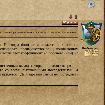
аль очень непросто было выкопать, потому-то его практически никто
. Но тогда блиц лига окажется в хвосте по
Особый статус
:
омпенсировать преимущество блиц понижающим
вывести этот коэффициент (с обоснованием) не
инственный выход, который приходит на ум - не
рте со всеми вытекающими последствиями. И
придется... Да и здравый смысл не пострадает -