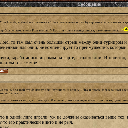
Сообщение
Your Islands, mylord как оценивался? Насколько я помню, там Бумер занял первое место, я тр
мер был первым, а леди Pups вторая. У Вас они почти в конце списка, даже ниже меня.
mylord, то там был очень большой отрыв между блиц-турниром и 
имененный для блиц, не компенсирует то преимущество, который
чки, заработанные игроком на карте, а только дни. И понятно, 
ьтатом тоже самое...
 был очень большой отрыв между блиц-турниром и общим... Что и проявилось в данном случа
ники блиц-лиги...
ные игроком на карте, а только дни. И понятно, что имея первое место по очкам, бумер ока
кто в одной лиге играли, уж не должны оказываться выше тех, к
-то его практически никто и не рыл.
инге?