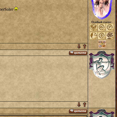
berSoler
Особый статус
: