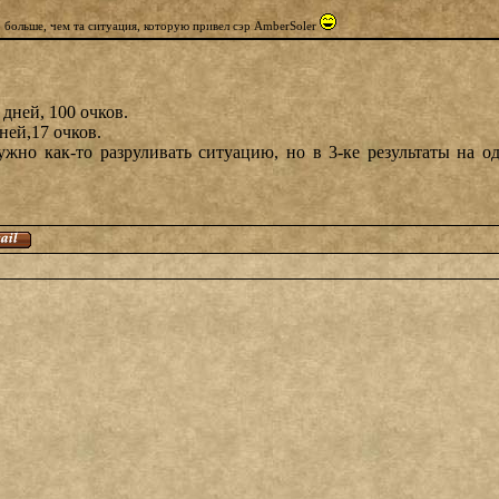
о больше, чем та ситуация, которую привел сэр AmberSoler
 дней, 100 очков.
дней,17 очков.
но как-то разруливать ситуацию, но в 3-ке результаты на о