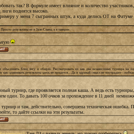
бовать так? В формуле имеет влияние и количество участников,
ц лиги поднятся высоко.
примеру у меня 7 сыгранных штук, а куда делись ОТ на Фатуме
 Просто результаты не в Зале Славы, а в таверне.
льную
е объединять блиц лигу и общую. Рассматривать их как два независимых турнира на од
как сравнивать результаты здесь не придется... Да и здравый смысл не пострадает - побе
ный турнир, где проявляется полная каша. А ведь есть турниры, г
чем один. То давать 100 очков за прохождение в 11 дней немножк
н турнир и там, действительно, совершена техническая ошибка. 
ейте, то дайте ссылки на эти результаты.
59&pagenum=1
Там ДЗ с разных земель, но думаю разберетесь