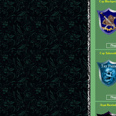
Сэр Blackpoi
Под
Сэр Talaras
Под
Леди Bastin