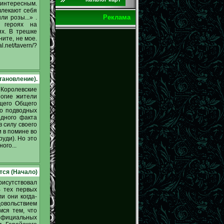
нтересным.
влекают себя
Реклама
и розы...» .
 героях на
х. В трешке
ите, не мое.
net/tavern/?
тановление).
 Королевские
огие жители
ящего Общего
во подводных
одного факта
 силу своего
и в помине во
руди). Но это
ого...
ся (Начало)
рисутствовал
В тех первых
и они когда-
довольствием
мся тем, что
официальных