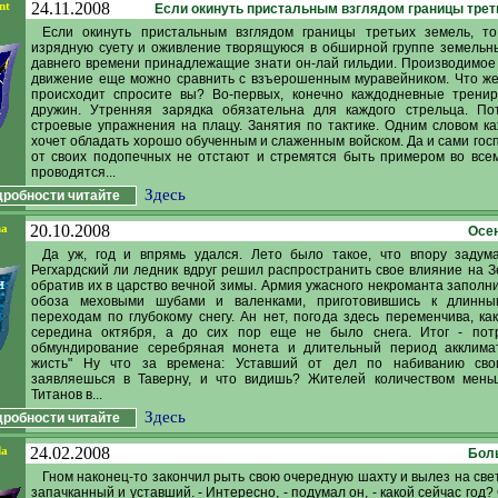
nt
24.11.2008
Если окинуть пристальным взглядом границы треть
Если окинуть пристальным взглядом границы третьих земель, т
изрядную суету и оживление творящуюся в обширной группе земельн
давнего времени принадлежащие знати он-лай гильдии. Производимое
движение еще можно сравнить с взъерошенным муравейником. Что ж
происходит спросите вы? Во-первых, конечно каждодневные тренир
дружин. Утренняя зарядка обязательна для каждого стрельца. По
строевые упражнения на плацу. Занятия по тактике. Одним словом к
хочет обладать хорошо обученным и слаженным войском. Да и сами гос
от своих подопечных не отстают и стремятся быть примером во всем
проводятся...
Здесь
робности читайте
ha
20.10.2008
Осе
Да уж, год и впрямь удался. Лето было такое, что впору задум
Регхардский ли ледник вдруг решил распространить свое влияние на З
обратив их в царство вечной зимы. Армия ужасного некроманта заполн
обоза меховыми шубами и валенками, приготовившись к длинн
переходам по глубокому снегу. Ан нет, погода здесь переменчива, как
середина октября, а до сих пор еще не было снега. Итог - пот
обмундирование серебряная монета и длительный период акклимат
жисть" Ну что за времена: Уставший от дел по набиванию сво
заявляешься в Таверну, и что видишь? Жителей количеством мень
Титанов в...
Здесь
робности читайте
da
24.02.2008
Бол
Гном наконец-то закончил рыть свою очередную шахту и вылез на свет
запачканный и уставший. - Интересно, - подумал он, - какой сейчас год