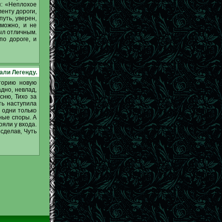
я: «Неплохое
енту дороги,
путь, уверен,
зможно, и не
ыл отличным.
по дороге, и
али Легенду.
торию новую
дно, невлад,
сню, Тихо за
ть наступила
 одни только
зные споры. А
ояли у входа.
сделав, Чуть