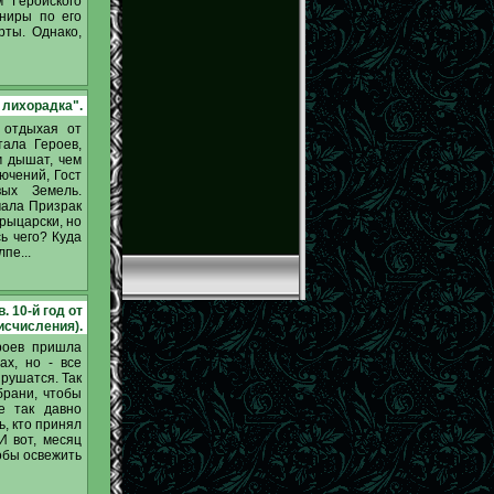
 Геройского
рниры по его
рты. Однако,
 лихорадка".
 отдыхая от
тала Героев,
м дышат, чем
ючений, Гост
ых Земель.
чала Призрак
 рыцарски, но
сь чего? Куда
пе...
 10-й год от
исчисления).
ероев пришла
ах, но - все
рушатся. Так
брани, чтобы
Не так давно
ь, кто принял
И вот, месяц
тобы освежить