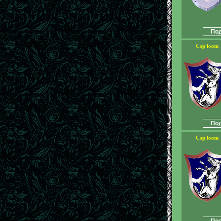
Под
Сэр loom
Под
Сэр loom
Под