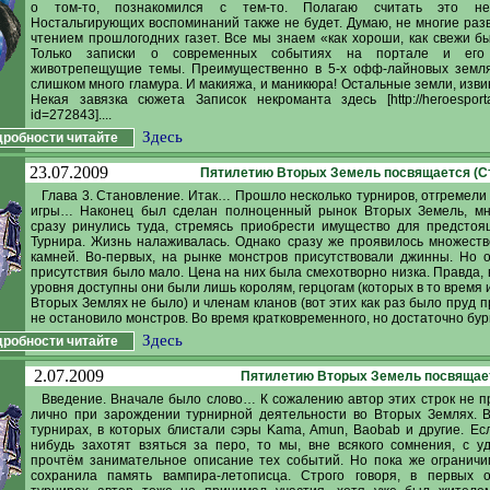
о том-то, познакомился с тем-то. Полагаю считать это неи
Ностальгирующих воспоминаний также не будет. Думаю, не многие раз
чтением прошлогодних газет. Все мы знаем «как хороши, как свежи был
Только записки о современных событиях на портале и его
животрепещущие темы. Преимущественно в 5-х офф-лайновых земля
слишком много гламура. И макияжа, и маникюра! Остальные земли, извин
Некая завязка сюжета Записок некроманта здесь [http://heroesportal.
id=272843]....
Здесь
робности читайте
23.07.2009
Пятилетию Вторых Земель посвящается (С
Глава 3. Становление. Итак… Прошло несколько турниров, отгремели
игры… Наконец был сделан полноценный рынок Вторых Земель, мн
сразу ринулись туда, стремясь приобрести имущество для предсто
Турнира. Жизнь налаживалась. Однако сразу же проявилось множест
камней. Во-первых, на рынке монстров присутствовали джинны. Но 
присутствия было мало. Цена на них была смехотворно низка. Правда, в
уровня доступны они были лишь королям, герцогам (которых в то время 
Вторых Землях не было) и членам кланов (вот этих как раз было пруд п
не остановило монстров. Во время кратковременного, но достаточно бурн
Здесь
робности читайте
2.07.2009
Пятилетию Вторых Земель посвящает
Введение. Вначале было слово… К сожалению автор этих строк не п
лично при зарождении турнирной деятельности во Вторых Землях. 
турнирах, в которых блистали сэры Kama, Amun, Baobab и другие. Есл
нибудь захотят взяться за перо, то мы, вне всякого сомнения, с у
прочтём занимательное описание тех событий. Но пока же ограничи
сохранила память вампира-летописца. Строго говоря, в первых 