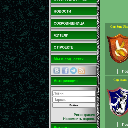
НОВОСТИ
СОКРОВИЩНИЦА
Сэр Sun Uk
ЖИТЕЛИ
О ПРОЕКТЕ
Мы в соц. сетях
Под
Сэр loom
Авторизация
Регистрация
Напомнить пароль
Под
Реклама