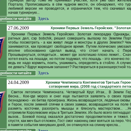
турнирах автор тоже не принимал участия, хотя уже был жителем
Портала. Прописавшись в сём чудном месте, он обнаружил, что ту
любимой версии не проводятся, и ограничился тем, что скачивал ка
начав турнирную...
Здесь
робности читайте
27.06.2009
Хроники Первых Земель Геройских. "Золотая
Хроники Первых Земель Геройских. Золотая лихорадка Однажды,
ратных дел, сэр bobchik, решил совершить вылазку по Землям Пор
чтобы посмотреть - а как живут люди и монстры в других Землях? Че
занимаются, как проводят свободное время. Путем логических умозакл
вполне обоснованно сделал вывод, что стоит начать с Перв
Прошвырнуться, оглядеться... может где золотишко плохо лежит... Сна
хотел ехать на лошади, но потом подумал, что лошадь - это конечно по
ведь ее надо кормить, поить, ухаживать, определять в стойло. А случи
ее девать? Вдруг жареным запахнет? Раствориться в разношерстной тол
Здесь
робности читайте
24.04.2009
Хроники Чемпионата Континентов Третьих Героев.
сотворения мира. (2008 год стандартного лето
Свиток летописи Чемпионата. Четвертый Круг. Итак... В Земли Г
Весна... Кое-где мороз и снег еще пытаются заявлять о своих прав
безнадежно - их битва проиграна. Жизнь возвращается, ледяные оковы 
и Герои, после зимней спячки в своих замках, возвращаются на поле 
размять косточки, разогреть мышцы и блеснуть мастерством... ...
отгремели Королевские игры в Третьих Землях. Их было всего пятнадцат
вызов... Боевой поход оказался достаточно продолжителен и тяжел. 
спустя, как меч был отложен, Гост смог наконец смог взяться за перо. Ч
в памяти события минувших дней, он откинулся на спинку кресла...
Здесь
робности читайте