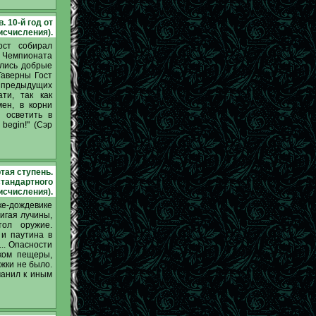
 10-й год от
исчисления).
ост собирал
а Чемпионата
шлись добрые
Таверны Гост
 предыдущих
ти, так как
мен, в корни
 осветить в
 begin!" (Сэр
тая ступень.
 стандартного
исчисления).
ке-дождевике
игая лучины,
тол оружие.
и паутина в
... Опасности
лком пещеры,
жки не было.
манил к иным