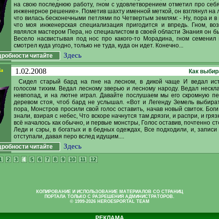
на свою последнюю работу, гном с удовлетворением отметил про себ
инженерное решение». Пометив шахту именной меткой, он взглянул на л
что вилась бесконечными петлями по Четвертым землям: - Ну, пора и в 
что моя инженерская специализация пригодится и впредь. Гном, во
являлся мастером Пера, но специалистом в своей области Знания он б
Весело насвистывая под нос про какого-то Морадина, гном семенил 
смотрел куда угодно, только не туда, куда он идет. Конечно...
Здесь
робности читайте
da
1.02.2008
Как выбир
Сидел старый бард на пне на лесном, в дикой чаще И ведал ис
голосом тихим. Ведал лесному зверью и лесному народу. Ведал нескла
невпопад, и на лютне играл. Давайте послушаем мы его скромную пе
деревом стоя, чтоб бард не услышал. «Вот и Легенду Земель выбира
пора, Монстров просили свой голос оставить, начав новый свиток. Боги
знали, взирая с небес, Что вскоре начнутся там дрязги, и распри, и гря
всё началось как обычно, и первые монстры, Голос оставив, почтенно ст
Леди и сэры, в богатых и в бедных одеждах, Все подходили, и, записи 
отступали, давая перо вслед идущим....
Здесь
робности читайте
1
2
3
4
5
6
7
8
9
10
11
12
КОПИРОВАНИЕ И ИСПОЛЬЗОВАНИЕ МАТЕРИАЛОВ СО СТРАНИЦ
ПОРТАЛА ТОЛЬКО С РАЗРЕШЕНИЯ АДМИНИСТРАТОРОВ.
© 1999-2026 HEROESPORTAL TEAM
РЕКЛАМА