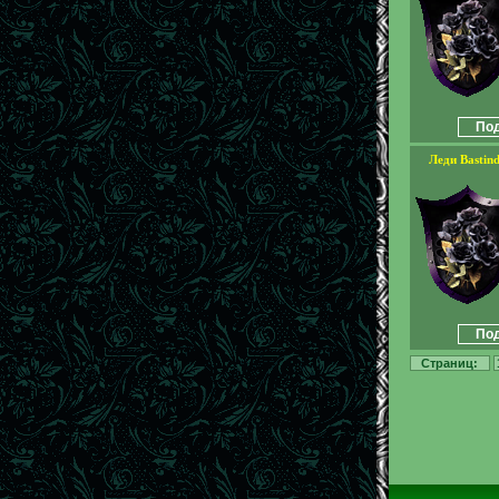
Под
Леди Bastin
Под
Страниц: