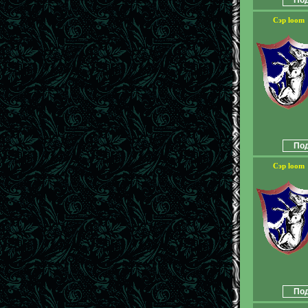
Сэр loom
Под
Сэр loom
Под