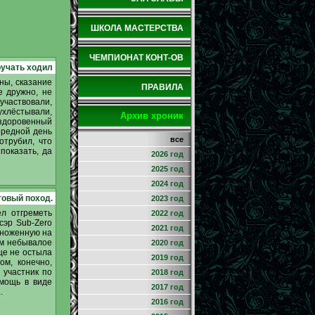
ШКОЛА МАСТЕРСТВА
ЧЕМПИОНАТ КОНТ-ОВ
ручать ходил
ны, сказание
ПРАВИЛА
е дружно, не
 участвовали,
ухлёстывали,
Архив хроник
 здоровенный
ередной день
все
отрубил, что
показать, да
2026 год
2025 год
2024 год
товый поход.
2023 год
ел отгреметь
2022 год
сэр Sub-Zero
2021 год
множенную на
ям небывалое
2020 год
ще не остыла
2019 год
ом, конечно,
 участник по
2018 год
омощь в виде
2017 год
.
2016 год