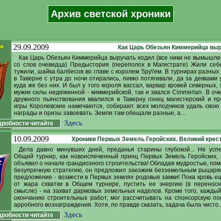
Архив светской хроники
un
29.09.2009
Как Царь Обезьян Киммерийца вы
Как Царь Обезьян Киммерийца выручать ходил (все ники не вымышле
со слов очевидца) Предыстория (переполох в Магистрате) Жили себ
тужили, шайка балбесов во главе с королем Spy\'ем. В турнирах разных
в Таверне с утра до ночи отирались, пивко потягивали, да за девками 
куда же без них. И был у того короля вассал, варвар кровей северных,
мужик силы недюжинной - киммерийской, так и звался Cimmerian. В оч
дружного пьянствования ввалился в Таверну гонец магистерский и пр
игры Королевские намечаются, собирают всех молодчиков удаль свою 
награды и призы завоевать. Земли там обещали разные, а...
Здесь
робности читайте
10.09.2009
Хроники Первых Земель Геройских. Великий крес
Дела давно минувших дней, преданья старины глубокой... Не усп
Общий турнир, как новоиспеченный принц Первых Земель Геройских, 
объявил о начале грандиозного строительства! Обладая мудростью, по
безупречную стратегию, он предложил заезжим безземельным рыцар
предложение - возвести в Первых землях родовые замки! Пока кровь е
от жара схватки в Общем турнире, пустить ее энергию (в переносн
смысле) - на захват дармовых земельных наделов. Кроме того, каждый
окончанию строительных работ, мог рассчитывать на спонсорскую п
арробного вознаграждения. Хотя, по правде сказать, задача была чисто..
Здесь
робности читайте