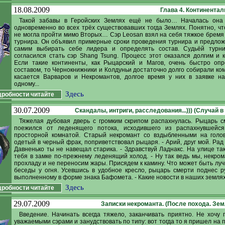
18.08.2009
Глава 4. Континента
Такой забавы в Геройских Землях ещё не было… Началась она 
одновременно во всех трёх существовавших тогда Землях. Понятно, чт
не могла пройти мимо Вторых… Сэр Leosan взял на себя тяжкое бремя
турнира. Он объявил примерные сроки проведения турнира и предло
самим выбирать себе лидера и определять состав. Судьёй турн
согласился стать сэр Shang Tsung. Процесс этот оказался долгим и 
Если такие континенты, как Рыцарский и Магов, очень быстро опр
составом, то Чернокнижники и Колдуньи достаточно долго собирали ком
касается Варваров и Некромантов, долгое время у них в заявке н
одному...
Здесь
робности читайте
30.07.2009
Скандалы, интриги, расследования...))) (Случай в
Тяжелая дубовая дверь с громким скрипом распахнулась. Рыцарь с
поежился от леденящего потока, исходившего из распахнувшейс
просторной комнатой. Старый некромант со вздыбленными на голов
одетый в черный фрак, поприветствовал рыцаря. - Арий, друг мой. Рад 
Давненько ты не навещал старика. - Здравствуй Ладнакс. На улице так
тебя в замке по-прежнему леденящий холод. - Ну так ведь мы, некро
прохладу и не переносим жары. Присядем к камину. Что может быть лу
беседы у огня. Усевшись в удобное кресло, рыцарь смерти поднес ру
выполненному в форме знака Бафомета. - Какие новости в наших землях?
Здесь
робности читайте
29.07.2009
Записки некроманта. (После похода. Земл
Введение. Начинать всегда тяжело, заканчивать приятно. Не хочу 
уважаемыми сэрами и занудствовать по типу: вот тогда то я пришел на 