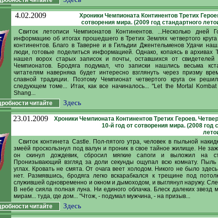
4.02.2009
Хроники Чемпионата Континентов Третих Героев.
сотворения мира. (2009 год стандартного лето
Свиток летописи Чемпионатов Континентов. ...Несколько дней Г
информацию об итогах прошедшего в Третих Землях четвертого круг
континентов. Благо в Таверне и в Гильдии Джентельменов Удачи на
люди, готовые поделиться информацией. Однако, копаясь в архивах 
нашел ворох старых записок и почты, оставшихся от свидетелей
Чемпионатов. Бродяга подумал, что записки нашлись весьма кста
читателям наверняка будет интересно взглянуть через призму вре
славной традиции. Поэтому Чемпионат четвертого круга он решил
следующем томе... Итак, как все начиналось... "Let the Mortal Kombat
Shang...
Здесь
робности читайте
23.01.2009
Хроники Чемпионата Континентов Третих Героев. Четвер
10-й год от сотворения мира. (2008 год
лето
Свиток континета Castle. Пол-пятого утра, человек в пыльной накид
змеёй проскользнул под валун и проник в свое тайное жилище. Не заж
он скинул дождевик, сбросил мягкие сапоги и выложил на с
Пронизывающий взгляд за доли секунды ощупал всю комнату. Пыль 
углах. Кровать не смята. От очага веет холодом. Никого не было здесь
нет. Размявшись, бродяга легко вскарабкался к трещине под пото
служившей одновременно и окном и дымоходом, и выглянул наружу. Сле
В небе сияла полная луна. Ни единого облачка. Блеск далеких звезд 
мирам... туда, где дом... "Чтож, - подумал мужчина, - на призыв...
Здесь
робности читайте