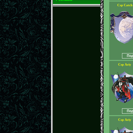
Сэр Catch
Под
Сэр Ariy
Под
Сэр Ariy