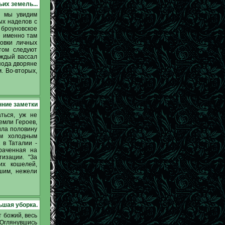
их земель...
о мы увидим
ых наделов с
 броуновское
е именно там
овки личных
том следуют
аждый вассал
пода дворяне
. Во-вторых,
нние заметки
аться, уж не
емли Героев,
ила половину
ым холодным
 в Таталии -
раченная на
изации. "За
их кошелей,
шим, нежели
ьшая уборка.
 божий, весь
? Оглянувшись