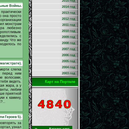
2015 год
льные Войны.
2014 год
практически
2013 год
о она просто
2012 год
 организации
жил монстрам
2011 год
ира любезно
2010 год
кропотливым.
еделились с
2009 год
анду. Что же
2008 год
аходилось по
2007 год
2006 год
2005 год
 магистрате).
2004 год
мерти слегка
я перед ним
2003 год
е волосами,
тебя видеть.
Карт на Портале
ая жара, а у
манты, любим
чше приятной
ки к камину,
...
и Героев 5).
повторять за
портал, узнал
Каталог карт