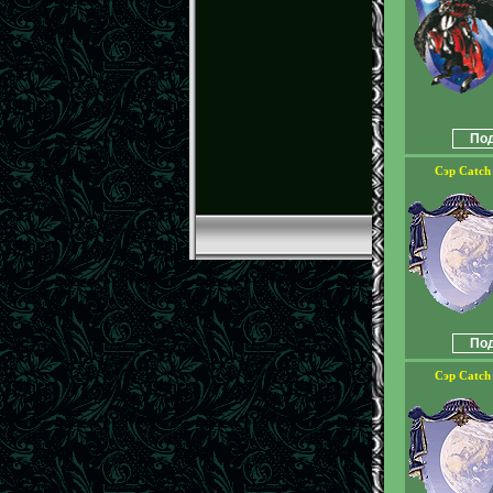
Под
Сэр Catch
Под
Сэр Catch