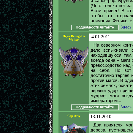
и carlos-php. Брун
(Чего только нет з
Всем привет! В эт
чтобы тот оторвал
внимания. Феникс, с 
Здесь
Подробности читайте
Леди Brungilda
4.01.2011
Wolter
На северном конт
дело вспыхивали 
находившуюся там,
всегда одна – маги
превосходство над 
на себя. Но вот 
достаточно терпел 
против магов. В оди
этих землях, охвати
первый удар прише
мудрее, маги возд
императором...
Здесь
Подробности читайте
Сэр Ariy
13.11.2010
Два приятеля мон
дерева, пустившег