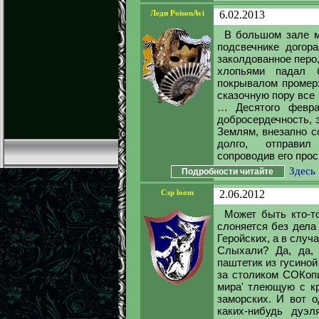
Леди PoisonAvi
6.02.2013
В большом зале м
подсвечнике догора
заколдованное перо,
хлопьями падал 
покрывалом промер
сказочную пору все
… Десятого февра
добросердечность, 
Землям, внезапно с
долго, отправил 
сопроводив его прось
Здесь
Подробности читайте
Сэр loom
2.06.2012
Может быть кто-т
слоняется без дела
Геройских, а в случ
Слыхали? Да, да, 
паштетик из гусиной
за столиком СОКопи
мира' тлеющую с кр
заморских. И вот 
каких-нибудь дуэл