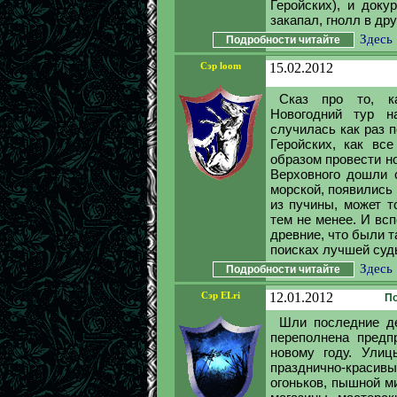
Геройских), и доку
закапал, гнолл в дру
Здесь
Подробности читайте
Сэр loom
15.02.2012
Сказ про то, к
Новогодний тур н
случилась как раз п
Геройских, как вс
образом провести но
Верховного дошли с
морской, появились 
из пучины, может т
тем не менее. И вс
древние, что были та
поисках лучшей судь
Здесь
Подробности читайте
Сэр ELri
12.01.2012
По
Шли последние де
переполнена предп
новому году. Улиц
празднично-краси
огоньков, пышной м