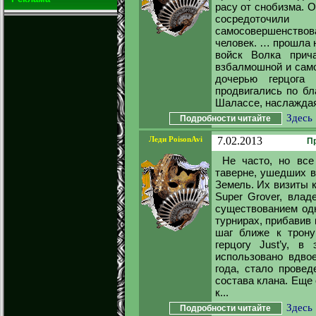
расу от снобизма. О
сосредоточи
самосовершенствов
человек. … прошла н
войск Волка прич
взбалмошной и сам
дочерью герцога
продвигались по бл
Шалассе, наслаждая
Здесь
Подробности читайте
Леди PoisonAvi
7.02.2013
П
Не часто, но вс
таверне, ушедших в
Земель. Их визиты к
Super Grover, влад
существованием одн
турнирах, прибавив
шаг ближе к трону
герцогу Just’y, 
использовано вдво
года, стало провед
состава клана. Еще о
к...
Здесь
Подробности читайте