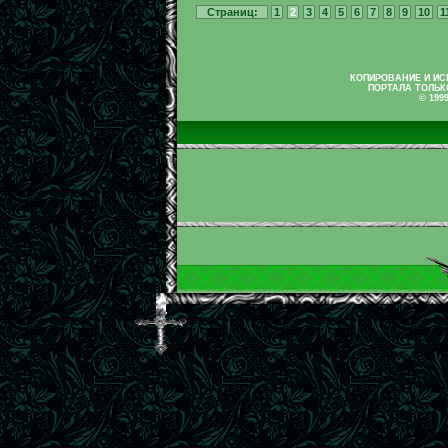
Страниц:
1
2
3
4
5
6
7
8
9
10
1
КОПИРОВАНИЕ И И
ПОРТАЛА ТОЛЬК
© 199