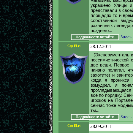
магазины, мастерск
украшено. Улицы и
представали в свое
площадях то и врем
собственной выду
различных легендар
позднего...
Здесь
Подробности читайте
Сэр ELri
28.12.2011
(Экспериментальн
пессимистической с
две вещи. Первое –
наивно полагал, чт
захотите) и заинте
когда я проникся 
взмудрел, я поня
проглядывающаяся с
все по порядку. Се
игроков на Портале
сейчас тоже модным
ты...
Здесь
Подробности читайте
Сэр ELri
28.09.2011