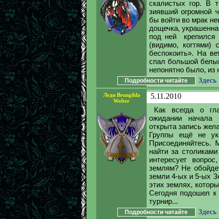
скалистых гор. В т
зиявший огромной ч
бы войти во мрак не
дощечка, украшенна
под ней крепился 
(видимо, когтями)
беспокоить». На ве
спал большой белый
непонятно было, из 
Здесь
Подробности читайте
Леди Brungilda
5.11.2010
Wolter
Как всегда о гл
ожидании начала 
открыта запись жела
Группы ещё не уко
Присоединяйтесь. 
найти за столиками
интересует вопро
землям? Не обойдет
земли 4-ых и 5-ых З
этих землях, которы
Сегодня подошел к
турнир...
Здесь
Подробности читайте