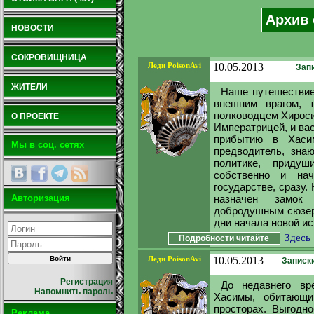
Архив 
НОВОСТИ
СОКРОВИЩНИЦА
Леди PoisonAvi
10.05.2013
Запи
ЖИТЕЛИ
Наше путешествие
внешним врагом, 
полководцем Хироси,
О ПРОЕКТЕ
Императрицей, и вас
прибытию в Хаси
Мы в соц. сетях
предводитель, зна
политике, приду
собственно и нач
государстве, сразу.
назначен замок
Авторизация
добродушным сюзер
дни начала новой ист
Здесь
Подробности читайте
Леди PoisonAvi
10.05.2013
Записки
Регистрация
До недавнего вр
Напомнить пароль
Хасимы, обитающ
просторах. Выгодно
Реклама