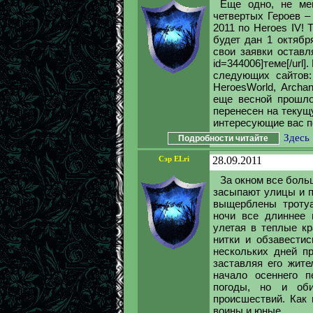
Еще одно, не ме
четвертых Героев –
2011 по Heroes IV! Т
будет дан 1 октябр
свои заявки оставляй
id=344006]теме[/url
следующих сайтов: 
HeroesWorld, Archa
еще весной прошлог
перенесен на текущ
интересующие вас по
Здесь
Подробности читайте
Сэр ELri
28.09.2011
За окном все боль
засыпают улицы и п
выщерблены тротуа
ночи все длиннее 
улетая в теплые кр
нитки и обзавестис
нескольких дней п
заставляя его жите
начало осеннего п
погоды, но и об
происшествий. Как
воины и юные...