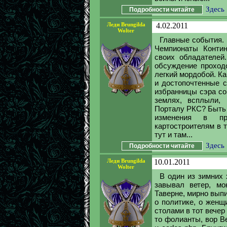
Здесь
Подробности читайте
Леди Brungilda
4.02.2011
Wolter
Главные события. 
Чемпионаты Контин
своих обладателей
обсуждение проход
легкий мордобой. К
и достопочтенные с
избранницы сэра co
землях, всплыли,
Порталу РКС? Быть 
изменения в пр
картостроителям в 
тут и там...
Здесь
Подробности читайте
Леди Brungilda
10.01.2011
Wolter
В один из зимних 
завывал ветер, мо
Таверне, мирно вып
о политике, о женщ
столами в тот вечер
то фолианты, вор В