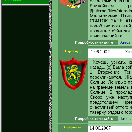
осколками, а на по
ближайшем р
[$siteroot/files/p
Мальгримии». Птица 
СВИТОК ЗАПЕЧАТА
подобных созданий 
прочитал: «Жители 
приключений то...
Здесь
Подробности читайте
Сэр Shiqou
1.08.2007
Хоч
Хочешь узнать, 
назад... (с) Была во
1. Вторжение Тен
перекликаются, Жа
Солнце. Ленивые па
на границе земель 
Солнце. В прохлад
Скоро уже насту
предстоящем чре
счастливый оттого ч
таверну рядом с гор
Здесь
Подробности читайте
Сэр lymnaea
14.06.2007