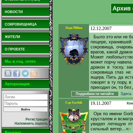
Архив 
НОВОСТИ
СОКРОВИЩНИЦА
Леди Milina
12.12.2007
Было это или не б
ЖИТЕЛИ
пещере, хранившей 
сокровища, очаров
О ПРОЕКТЕ
врагов, какой драко
Может любопытство 
Мы в соц. сетях
может порчу навела 
дракон в тоску, з
сокровища глаз не 
ящера. Пить да ест
говорят в ту пору, 
Авторизация
приходил он, то без 
Здесь
Подробности читайте
Сэр Gorbik
19.11.2007
Кон
Орк по имени Gorb
хрусталем и всматр
Регистрация
увидел летящую пт
Напомнить пароль
сильный ветер…»:- 
Реклама