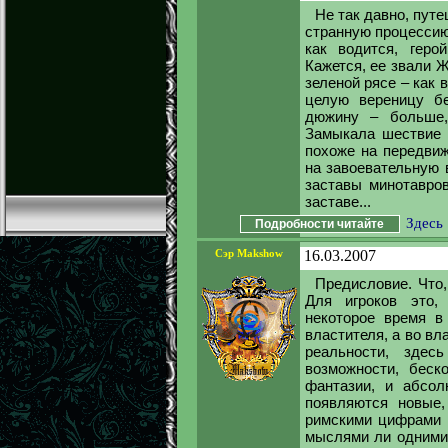
Не так давно, пут
странную процессию
как водится, гер
Кажется, ее звали 
зеленой рясе – как 
целую вереницу б
дюжину – больше,
Замыкала шествие 
похоже на передвиж
на завоевательную 
заставы минотавро
заставе...
Здесь
Подробности читайте
Сэр Makshow
16.03.2007
Предисловие. Что,
Для игроков это,
некоторое время в
властителя, а во вл
реальности, здес
возможности, беск
фантазии, и абсол
появляются новые
римскими цифрами 
мыслями ли одними?