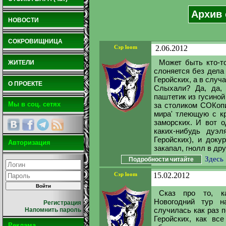
Архив 
НОВОСТИ
СОКРОВИЩНИЦА
Сэр loom
2.06.2012
Может быть кто-т
ЖИТЕЛИ
слоняется без дела
Геройских, а в случ
О ПРОЕКТЕ
Слыхали? Да, да, 
паштетик из гусиной
Мы в соц. сетях
за столиком СОКопи
мира' тлеющую с кр
заморских. И вот 
каких-нибудь дуэл
Геройских), и доку
Авторизация
закапал, гнолл в дру
Здесь
Подробности читайте
Сэр loom
15.02.2012
Сказ про то, к
Новогодний тур н
Регистрация
случилась как раз п
Напомнить пароль
Геройских, как вс
Реклама