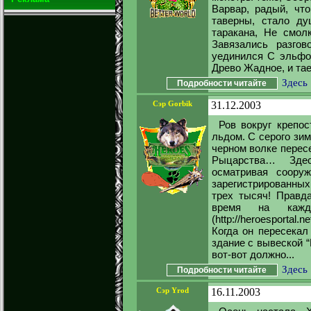
Варвар, радый, чт
таверны, стало ду
таракана, Не смол
Завязались разго
уединился С эльфом
Древо Жадное, и тае
Здесь
Подробности читайте
Сэр Gorbik
31.12.2003
Ров вокруг крепо
льдом. С серого зим
черном волке перес
Рыцарства… Здес
осматривая соору
зарегистрированных
трех тысяч! Правда
время на каж
(http://heroesportal
Когда он пересекал
здание с вывеской “
вот-вот должно...
Здесь
Подробности читайте
Сэр Yrod
16.11.2003