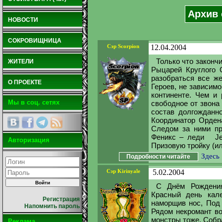
Архив 
НОВОСТИ
СОКРОВИЩНИЦА
Сэр Scorpion
12.04.2004
Только что законч
ЖИТЕЛИ
Рыцарей Круглого 
разобраться все ж
О ПРОЕКТЕ
Героев, не зависим
континенте. Чем и 
Мы в соц. сетях
свободное от звона
состав долгожданн
Координатор Ордена
Следом за ними пр
Феникс – леди Jerk
Авторизация
Призовую тройку (ил
Здесь
Подробности читайте
Сэр Kirinyale
5.02.2004
С Днём Рождения
Красный день кале
Регистрация
наморщив нос, Под 
Напомнить пароль
Рядом некромант вор
монстры тоже, Собр
Реклама