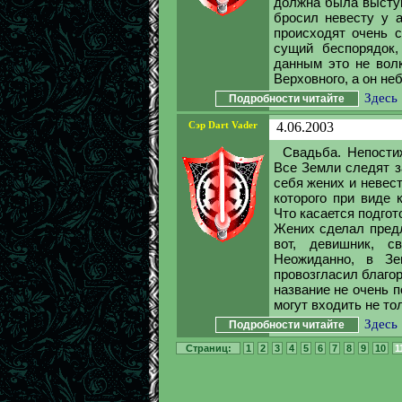
должна была выступ
бросил невесту у а
происходят очень с
сущий беспорядок,
данным это не волк
Верховного, а он не
Здесь
Подробности читайте
Сэр Dart Vader
4.06.2003
Свадьба. Непости
Все Земли следят з
себя жених и невест
которого при виде 
Что касается подгот
Жених сделал предл
вот, девишник, с
Неожиданно, в Зе
провозгласил благо
название не очень п
могут входить не то
Здесь
Подробности читайте
Страниц:
1
2
3
4
5
6
7
8
9
10
1