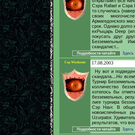
открытым!!! Всё на
Сэра Rafael и Сэра 
то случилась (наве
своих многочис
Армагедонского мас
срок. Однако долго 
exРыцарь Deep (ил
покусать друг дру
Безземельный Им
скандалист...
Здесь
Подробности читайте
Сэр Wiedzmin
17.08.2003
Ну вот и подведен
скандала....Но все
Турнир Безземельны
колличество беззе
хотелось бы отмети
безземельных, резу
лиге турнира беззе
Сэр Havr. В обще
новоиспечённых рыц
Uzurpator. Удивител
результатов, что во
Здесь
Подробности читайте