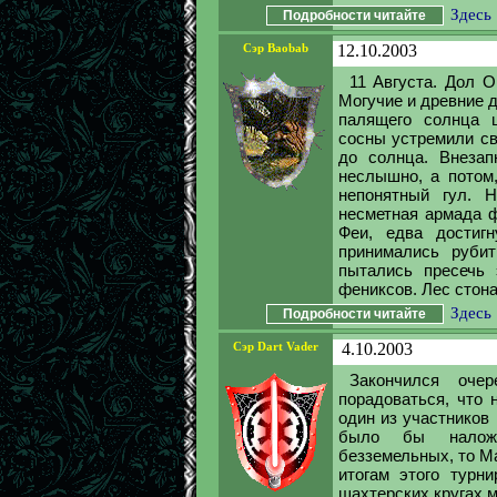
Здесь
Подробности читайте
Сэр Baobab
12.10.2003
11 Августа. Дол О
Могучие и древние 
палящего солнца 
сосны устремили св
до солнца. Внезап
неслышно, а потом
непонятный гул. 
несметная армада ф
Феи, едва достиг
принимались руби
пытались пресечь 
фениксов. Лес стонал
Здесь
Подробности читайте
Сэр Dart Vader
4.10.2003
Закончился оче
порадоваться, что 
один из участников
было бы наложе
безземельных, то Ма
итогам этого турн
шахтерских кругах м