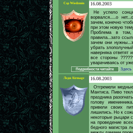
Сэр Wiedzmin
16.08.2003
Не успело сонц
ворвался.....о нет
зачем, конечно что
при этом новую тему
Проблема в том,
правила...зато ссыл
зачем они нужны...з
убрать злополучный
наверняка ответят и
все стороны ??????
уварачиваясь от уже
Здесь
Подробности читайте
Леди Airmage
16.08.2003
Отгремели медные
Мантиса. Пиво текл
праздника разогнат
голову именинник
привели своих пи
лишились. Но к сож
некоторые рыцари с
на проведение всех
бедного магистра л
между дамами прова