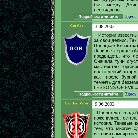
боя между Джин
неожиданно...
Здесь
Подробности читайте
Сэр Gor
3.08.2003
Истории известны 
за свои деяния. Та
Полацкае Князства)
Львиное сердце (А
предвидеть, что л
Сначала тучи сгус
мастерство торгово
волка легкий шторм.
как после бурной 
темнеть для беззем
LESSONS OF EVIL..
Здесь
Подробности читайте
Сэр Dart Vader
9.06.2003
Пролетела свадьб
поженились, осталь
история. Теневые 
тем, что многие с
история вампира и ч