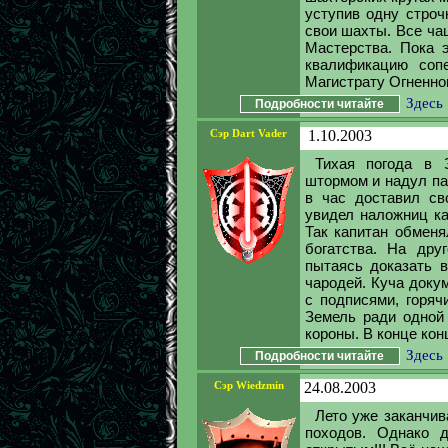
уступив одну строч
свои шахты. Все ч
Мастерства. Пока 
квалификацию соп
Магистрату Огненног
Здесь
Подробности читайте
Сэр Dart Vader
1.10.2003
Тихая погода в 
штормом и надул па
в час доставил св
увидел наложниц ка
Так капитан обменя
богатства. На дру
пытаясь доказать в
чародей. Куча доку
с подписями, горяч
Земель ради одной
короны. В конце конц
Здесь
Подробности читайте
Сэр Wiedzmin
24.08.2003
Лето уже заканчив
походов. Однако д