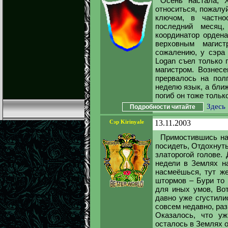
Осень настала, 
относиться, пожалу
ключом, в частно
последний месяц,
координатор орден
верховным магис
сожалению, у сэра 
Logan съел только 
магистром. Вознесе
прервалось на пол
неделю язык, а бли
погиб он тоже только
Здесь
Подробности читайте
Сэр Kirinyale
13.11.2003
Примостившись на
посидеть, Отдохнуть
златорогой голове.
недели в Землях на
насмеёшься, тут же
штормов – Бури то 
для иных умов, Вот
давно уже сгустили
совсем недавно, раз
Оказалось, что у
осталось в Землях от