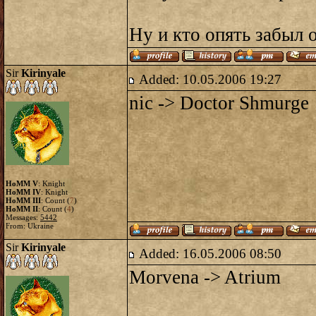
Ну и кто опять забыл 
Sir
Kirinyale
Added: 10.05.2006 19:27
nic -> Doctor Shmurge
HoMM V
: Knight
HoMM IV
: Knight
HoMM III
: Count (
7
)
HoMM II
: Count (
4
)
Messages:
5442
From: Ukraine
Sir
Kirinyale
Added: 16.05.2006 08:50
Morvena -> Atrium