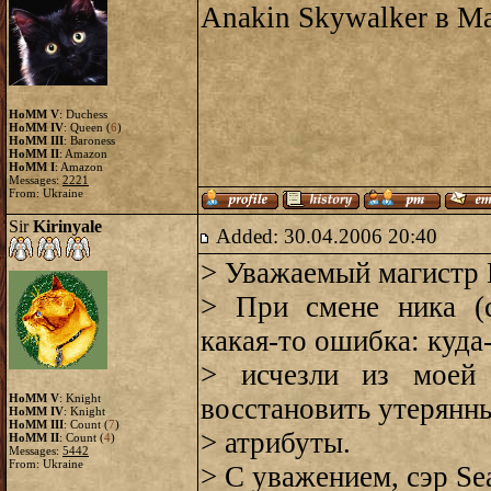
Anakin Skywalker в Ma
HoMM V
: Duchess
HoMM IV
: Queen (
6
)
HoMM III
: Baroness
HoMM II
: Amazon
HoMM I
: Amazon
Messages:
2221
From: Ukraine
Sir
Kirinyale
Added: 30.04.2006 20:40
> Уважаемый магистр K
> При смене ника (с
какая-то ошибка: куда
> исчезли из моей
HoMM V
: Knight
восстановить утерянн
HoMM IV
: Knight
HoMM III
: Count (
7
)
> атрибуты.
HoMM II
: Count (
4
)
Messages:
5442
From: Ukraine
> С уважением, сэр Se