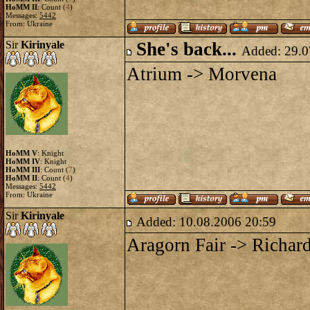
HoMM II
: Count (
4
)
Messages:
5442
From: Ukraine
Sir
Kirinyale
She's back...
Added: 29.0
Atrium -> Morvena
HoMM V
: Knight
HoMM IV
: Knight
HoMM III
: Count (
7
)
HoMM II
: Count (
4
)
Messages:
5442
From: Ukraine
Sir
Kirinyale
Added: 10.08.2006 20:59
Aragorn Fair -> Richar