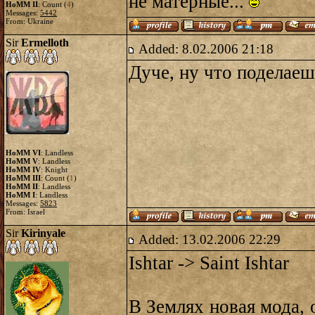
не матерные...
HoMM II
: Count (
4
)
Messages:
5442
From: Ukraine
Sir
Ermelloth
Added: 8.02.2006 21:18
Дуче, ну что поделаеш
HoMM VI
: Landless
HoMM V
: Landless
HoMM IV
: Knight
HoMM III
: Count (
1
)
HoMM II
: Landless
HoMM I
: Landless
Messages:
5823
From: Israel
Sir
Kirinyale
Added: 13.02.2006 22:29
Ishtar -> Saint Ishtar
В Землях новая мода, 