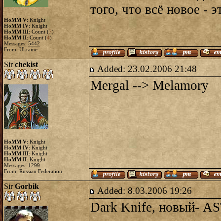
того, что всё новое - 
HoMM V
: Knight
HoMM IV
: Knight
HoMM III
: Count (
7
)
HoMM II
: Count (
4
)
Messages:
5442
From: Ukraine
Sir
chekist
Added: 23.02.2006 21:48
Mergal --> Melamory
HoMM V
: Knight
HoMM IV
: Knight
HoMM III
: Knight
HoMM II
: Knight
Messages:
1299
From: Russian Federation
Sir
Gorbik
Added: 8.03.2006 19:26
Dark Knife, новый- AS