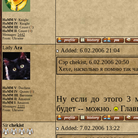
HoMM V
: Knight
HoMM IV
: Knight
HoMM III
: Count (
7
)
HoMM II
: Count (
4
)
Messages:
5442
From: Ukraine
Lady
Ara
Added: 6.02.2006 21:04
Сэр chekist, 6.02.2006 20:50
Хехе, насколько я помню так ч
HoMM V
: Duchess
HoMM IV
: Queen (
6
)
HoMM III
: Baroness
Ну если до этого 3 м
HoMM II
: Amazon
HoMM I
: Amazon
будет -- можно.
Главн
Messages:
2221
From: Ukraine
Sir
chekist
Added: 7.02.2006 13:22