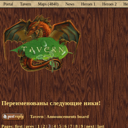
Portal
Tavern
Maps (4840)
News
Heroes 1
Heroes 2
He
Переименованы следующие ники!
|
Tavern
Announcements board
3
Pages:
first
|
prev
|
1
|
2
|
|
4
|
5
|
6
|
7
|
8
|
9
|
next
|
last