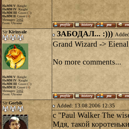
HoMM V
: Knight
HoMM IV
: Knight
HoMM III
: Count (
7
)
HoMM II
: Count (
4
)
Messages:
5442
From: Ukraine
Sir
Kirinyale
ЗАБОДАЛ... :)))
Added
Grand Wizard -> Eienal
No more comments...
HoMM V
: Knight
HoMM IV
: Knight
HoMM III
: Count (
7
)
HoMM II
: Count (
4
)
Messages:
5442
From: Ukraine
Sir
Gorbik
Added: 13.08.2006 12:35
с "Paul Walker The wise
Мдя, такой коротеньки