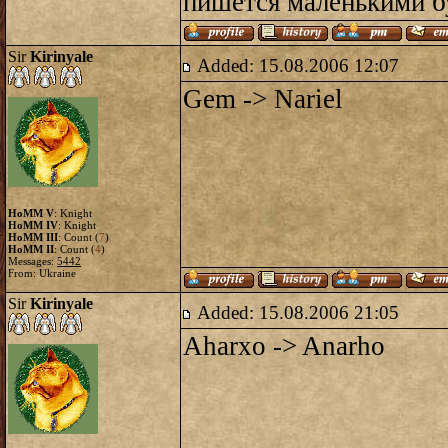
пишется маленькими б
Sir
Kirinyale
Added: 15.08.2006 12:07
Gem -> Nariel
HoMM V
: Knight
HoMM IV
: Knight
HoMM III
: Count (
7
)
HoMM II
: Count (
4
)
Messages:
5442
From: Ukraine
Sir
Kirinyale
Added: 15.08.2006 21:05
Aharxo -> Anarho