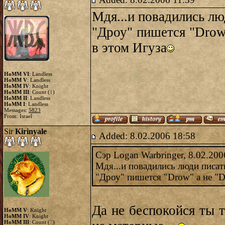
Мдя...и повадились лю
"Дроу" пишется "Drow
в этом Игуза
HoMM VI
: Landless
HoMM V
: Landless
HoMM IV
: Knight
HoMM III
: Count (
1
)
HoMM II
: Landless
HoMM I
: Landless
Messages:
5823
From: Israel
Sir
Kirinyale
Added: 8.02.2006 18:58
Сэр Logan Warbringer, 8.02.200
Мдя...и повадились люди писат
"Дроу" пишется "Drow" а не "D
Да не беспокойся ты т
HoMM V
: Knight
HoMM IV
: Knight
HoMM III
: Count (
7
)