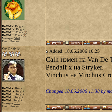
HoMM V
: Knight
HoMM IV
: Knight
HoMM III
: Count (
7
)
HoMM II
: Count (
4
)
Messages:
5442
From: Ukraine
Sir
Gorbik
Added: 18.06.2006 10:25
Calh измен на Van De T
Pendalf x на Stryker.
Vinchus на Vinchus Cr
HoMM V
: Baron
Changed 18.06.2006 11:38 by mo
HoMM IV
: Knight
HoMM III
: Knight
HoMM II
: Knight
HoMM I
: Knight
Messages:
7819
From: Ukraine