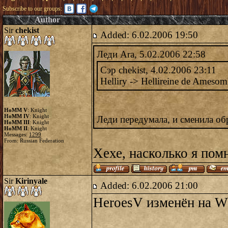
Subscribe to our groups:
Author
Sir
chekist
Added: 6.02.2006 19:50
Леди Ara, 5.02.2006 22:58
Сэр chekist, 4.02.2006 23:11
Helliry -> Hellireine de Amesom
HoMM V
: Knight
HoMM IV
: Knight
Леди передумала, и сменила об
HoMM III
: Knight
HoMM II
: Knight
Messages:
1299
From: Russian Federation
Хехе, насколько я пом
Sir
Kirinyale
Added: 6.02.2006 21:00
HeroesV изменён на Wh