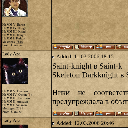
HoMM V
: Baron
HoMM IV
: Knight
HoMM III
: Knight
HoMM II
: Knight
HoMM I
: Knight
Messages:
7819
From: Ukraine
Lady
Ara
Added: 11.03.2006 18:15
Saint-knight в Saint-k
Skeleton Darkknight в 
Ники не соответс
HoMM V
: Duchess
HoMM IV
: Queen (
6
)
HoMM III
: Baroness
предупреждала в объя
HoMM II
: Amazon
HoMM I
: Amazon
Messages:
2221
From: Ukraine
Lady
Ara
Added: 12.03.2006 20:46