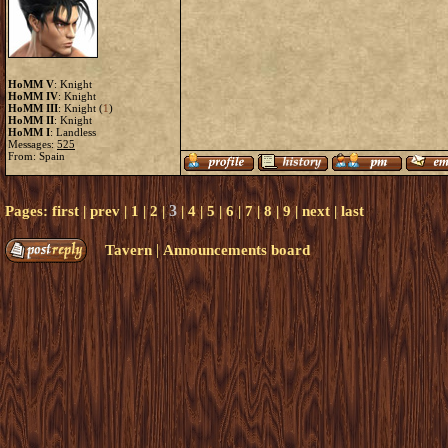
HoMM V
: Knight
HoMM IV
: Knight
HoMM III
: Knight (
1
)
HoMM II
: Knight
HoMM I
: Landless
Messages:
525
From: Spain
3
Pages:
first
|
prev
|
1
|
2
|
|
4
|
5
|
6
|
7
|
8
|
9
|
next
|
last
|
Tavern
Announcements board