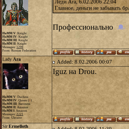
Леди Ara, 6.02.2006 22:04
Главное, деньги не забывать б
Профессионально
HoMM V
: Knight
HoMM IV
: Knight
HoMM III
: Knight
HoMM II
: Knight
Messages:
1299
From: Russian Federation
Lady
Ara
Added: 8.02.2006 00:07
Iguz на Drou.
HoMM V
: Duchess
HoMM IV
: Queen (
6
)
HoMM III
: Baroness
HoMM II
: Amazon
HoMM I
: Amazon
Messages:
2221
From: Ukraine
Sir
Ermelloth
Added: 8.02.2006 11:39