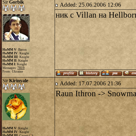
Sir
Gorbik
Added: 25.06.2006 12:06
ник c Villan на Hellbor
HoMM V
: Baron
HoMM IV
: Knight
HoMM III
: Knight
HoMM II
: Knight
HoMM I
: Knight
Messages:
7819
From: Ukraine
Sir
Kirinyale
Added: 17.07.2006 21:36
Raun Ithron -> Snowm
HoMM V
: Knight
HoMM IV
: Knight
HoMM III
: Count (
7
)