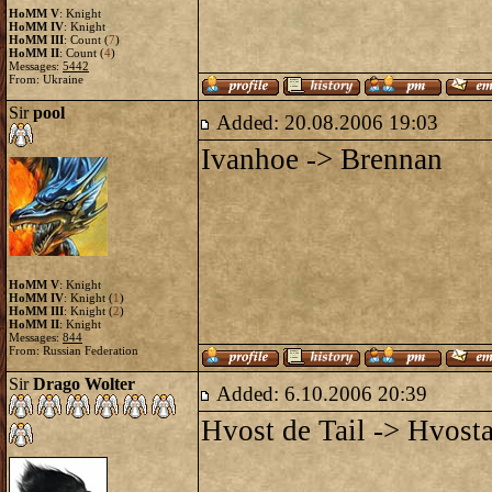
HoMM V
: Knight
HoMM IV
: Knight
HoMM III
: Count (
7
)
HoMM II
: Count (
4
)
Messages:
5442
From: Ukraine
Sir
pool
Added: 20.08.2006 19:03
Ivanhoe -> Brennan
HoMM V
: Knight
HoMM IV
: Knight (
1
)
HoMM III
: Knight (
2
)
HoMM II
: Knight
Messages:
844
From: Russian Federation
Sir
Drago Wolter
Added: 6.10.2006 20:39
Hvost de Tail -> Hvost