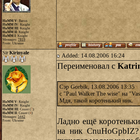
HoMM V
: Baron
HoMM IV
: Knight
HoMM III
: Knight
HoMM II
: Knight
HoMM I
: Knight
Messages:
7819
From: Ukraine
Sir
Kirinyale
Added: 14.08.2006 16:24
Переименовал с
Katri
Сэр Gorbik, 13.08.2006 13:35
с "Paul Walker The wise" на "Vas
Мдя, такой коротенький ник.
HoMM V
: Knight
HoMM IV
: Knight
HoMM III
: Count (
7
)
HoMM II
: Count (
4
)
Messages:
5442
Ладно ещё коротеньки
From: Ukraine
на ник CnuHoGpbIZ? 