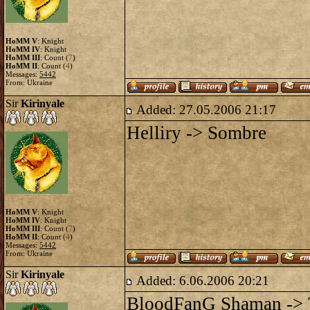
HoMM V
: Knight
HoMM IV
: Knight
HoMM III
: Count (
7
)
HoMM II
: Count (
4
)
Messages:
5442
From: Ukraine
Sir
Kirinyale
Added: 27.05.2006 21:17
Helliry -> Sombre
HoMM V
: Knight
HoMM IV
: Knight
HoMM III
: Count (
7
)
HoMM II
: Count (
4
)
Messages:
5442
From: Ukraine
Sir
Kirinyale
Added: 6.06.2006 20:21
BloodFanG Shaman -> 