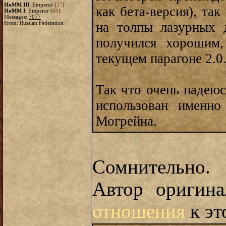
HoMM III
: Emperor (
27
)
как бета-версия), та
HoMM I
: Emperor (
69
)
Messages:
7077
From: Russian Federation
на толпы лазурных 
получился хорошим,
текущем парагоне 2.0
Так что очень надеюс
использован именно
Могрейна.
Сомнительно.
Автор оригин
отношения
к эт