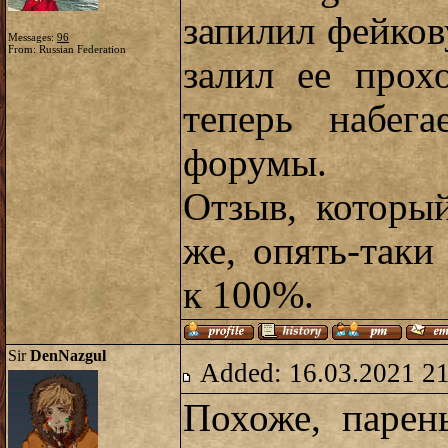
запилил фейко
Messages:
96
From: Russian Federation
залил ее прох
теперь набег
форумы.
Отзыв, которы
же, опять-таки
к 100%.
Sir
DenNazgul
Added: 16.03.2021 2
Похоже, парен