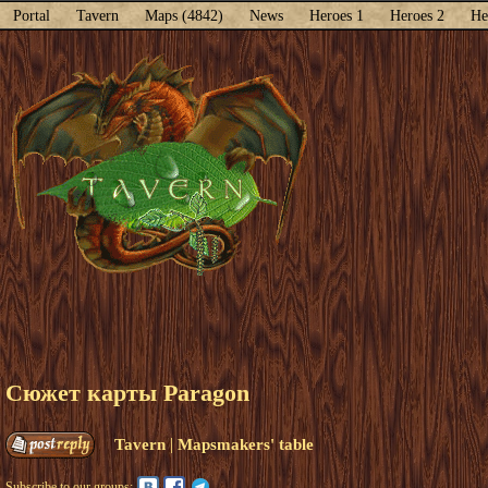
Portal
Tavern
Maps (4842)
News
Heroes 1
Heroes 2
He
Сюжет карты Paragon
|
Tavern
Mapsmakers' table
Subscribe to our groups: