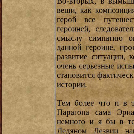
Во-вторых, в вымыш
вещи, как композиция
герой все путешес
героиней, следовате
смыслу симпатию о
данной героине, про
развитие ситуации, к
очень серьезные испы
становится фактическ
истории.
Тем более что и в 
Парагона сама Эриа
немного и я бы в те
Ледяном Лезвии на