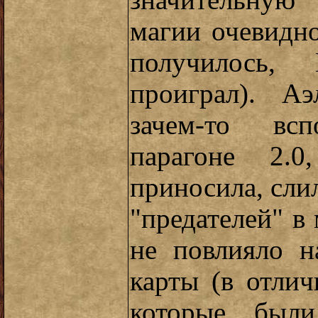
значительную
магии очевидн
получилось,
проиграл). А
зачем-то вс
парагоне 2.0
приносила, слил
"предателей" в
не повлияло н
карты (в отли
которые были