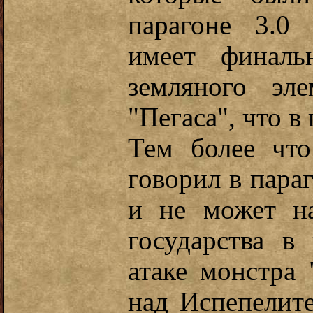
парагоне 3.0
имеет финаль
земляного эл
"Пегаса", что в
Тем более чт
говорил в пара
и не может на
государства в
атаке монстра
над Испепелит