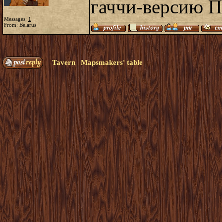
гаччи-версию П
Messages:
1
From: Belarus
|
Tavern
Mapsmakers' table