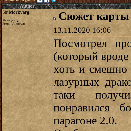
Author
Sir
Morkvarg
Сюжет карты
Messages:
2
From: Unknown
13.11.2020 16:06
Посмотрел про
(который вроде 
хоть и смешно
лазурных драк
таки получ
понравился б
парагоне 2.0.