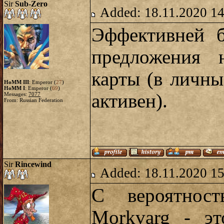
Sir
Sub-Zero
Added: 18.11.2020 14
Эффективней б
предложения н
карты (в личны
HoMM III
: Emperor (
27
)
HoMM I
: Emperor (
69
)
активен).
Messages:
7077
From: Russian Federation
Sir
Rincewind
Added: 18.11.2020 15
С вероятнос
Morkvarg - эт