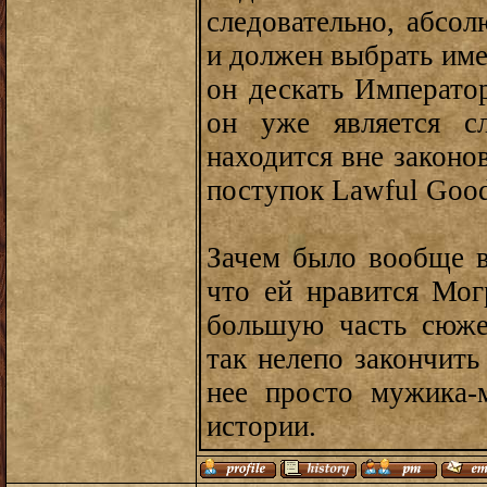
следовательно, абсо
и должен выбрать имен
он дескать Император
он уже является с
находится вне законо
поступок Lawful Goo
Зачем было вообще в
что ей нравится Мог
большую часть сюже
так нелепо закончит
нее просто мужика-
истории.