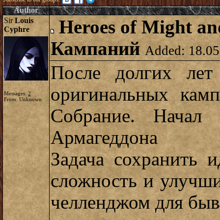
Author
Sir
Louis
Heroes of Might a
Cyphre
Кампаний
Added: 18.05
После долгих лет
оригинальных кам
Messages:
2
From: Unknown
Собрание. Начал
Армагеддона
Задача сохранить и
сложность и улучш
челленджом для быв