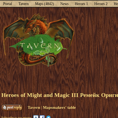
Portal
Tavern
Maps (4842)
News
Heroes 1
Heroes 2
He
Heroes of Might and Magic III Ремейк Ор
|
Tavern
Mapsmakers' table
Subscribe to our groups: