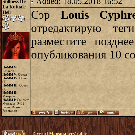
Added: 18.05.2018 16:52
Stillness De
La Kutuale
Сэр
Louis Cyphr
Hell
отредактирую те
разместите поздне
опубликования 10 со
HoMM VI
:
Amazon
HoMM V
: Queen
HoMM IV
: Queen
(
1
)
HoMM III
: Queen
(
4
)
HoMM II
:
Marquise
HoMM I
: Countess
Messages:
3482
From: Russian
Federation
|
Tavern
Mapsmakers' table