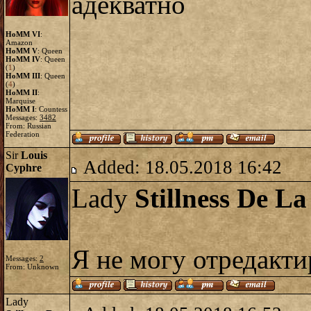
адекватно
HoMM VI
:
Amazon
HoMM V
: Queen
HoMM IV
: Queen
(
1
)
HoMM III
: Queen
(
4
)
HoMM II
:
Marquise
HoMM I
: Countess
Messages:
3482
From: Russian
Federation
Sir
Louis
Added: 18.05.2018 16:42
Cyphre
Lady
Stillness De La
Я не могу отредакти
Messages:
2
From: Unknown
Lady