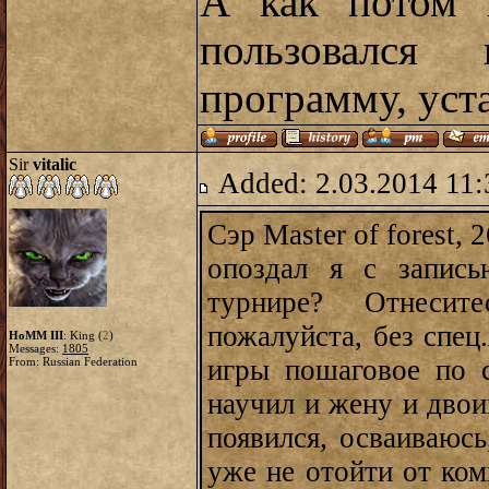
А как потом 
пользовался 
программу, уст
Sir
vitalic
Added: 2.03.2014 11:
Сэр Master of forest, 
опоздал я с запись
турнире? Отнесите
пожалуйста, без спец
HoMM III
: King (
2
)
Messages:
1805
игры пошаговое по с
From: Russian Federation
научил и жену и двои
появился, осваиваюсь
уже не отойти от ком