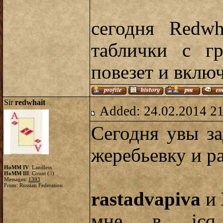
сегодня Redwh
таблички с г
повезет и включ
Sir
redwhait
Added: 24.02.2014 2
Сегодня увы за
жеребьевку и р
HoMM IV
: Landless
HoMM III
: Count (
3
)
Messages:
1393
From: Russian Federation
rastadvapiva
и
мне в icq 