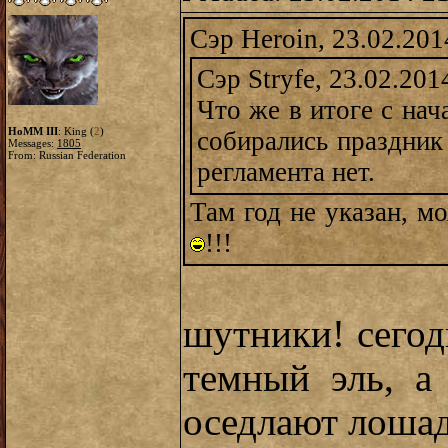
Сэр Heroin, 23.02.201
Сэр Stryfe, 23.02.201
Что же в итоге с нач
HoMM III
: King (
2
)
собирались праздник 
Messages:
1805
From: Russian Federation
регламента нет.
Там год не указан, м
!!!
шутники! сегод
темный эль, а
оседлают лошад