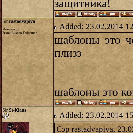
защитника!
Sir
rastadvapiva
Added: 23.02.2014 1
Messages:
3
From: Russian Federation
шаблоны это ч
плизз
шаблоны это ко
Sir
St-Klaus
Added: 23.02.2014 1
Сэр rastadvapiva, 23.