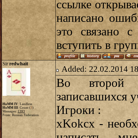
ссылке открыва
написано ошиб
это связано с
вступить в груп
Sir
redwhait
Added: 22.02.2014 1
Во второй 
записавшихся у
HoMM IV
: Landless
Игроки :
HoMM III
: Count (
3
)
Messages:
1393
From: Russian Federation
xKokcx - необх
написать мн