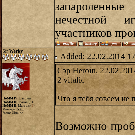
запароленные
нечестной и
участников пров
Sir
Werky
Added: 22.02.2014 1
Сэр Heroin, 22.02.201
2 vitalic
Что я тебя совсем не 
HoMM IV
: Landless
HoMM III
: Baron (
3
)
HoMM II
: Marquis (
9
)
Messages:
5308
From: Ukraine
Возможно пробе