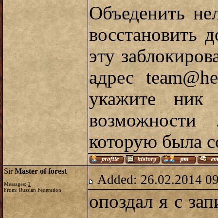
Объеденить не
восстановить д
эту заблокиров
адрес
team@her
укажите ник 
возможности
которую была с
Sir
Master of forest
Added: 26.02.2014 0
Messages:
1
From: Russian Federation
опоздал я с за