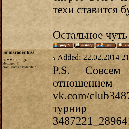
техи ставится б
Остальное чуть
Sir
marader-kisa
Added: 22.02.2014 2
HoMM III
: Knight
Messages:
11
P.S. Совсе
From: Russian Federation
отношением
vk.com/club348
турнир 
3487221_28964