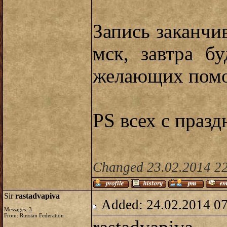
Запись заканчив
мск, завтра б
желающих помог
PS всех с празд
Changed 23.02.2014 22:
Sir
rastadvapiva
Added: 24.02.2014 0
Messages:
3
From: Russian Federation