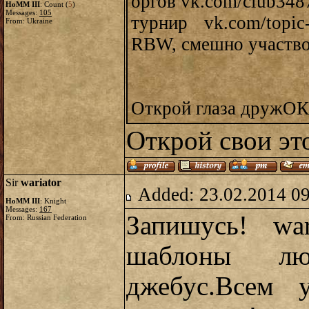
оргов vk.com/club348
HoMM III
: Count (
5
)
Messages:
105
турнир vk.com/topi
From: Ukraine
RBW, смешно участвов
Открой глаза дружОК 
Открой свои эт
Sir
wariator
Added: 23.02.2014 0
HoMM III
: Knight
Messages:
167
Запишусь! wa
From: Russian Federation
шаблоны л
джебус.Всем 