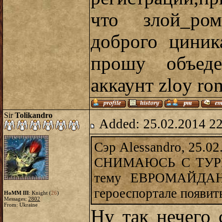
что злой_ром
доброго циник
прошу объеде
аккаунт zloy rom
Sir
Tolikandro
Added: 25.02.2014 2
Сэр Alessandro, 25.02
СНИМАЮСЬ С ТУРНИ
тему ЕВРОМАЙДАН.
героеспортале появит
HoMM III
: Knight (
26
)
Messages:
2802
From: Ukraine
Ну так нечего 