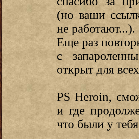
спасибо за пр
(но ваши ссыл
не работают...).
Еще раз повтор
с запароленн
открыт для всех
PS Heroin, смо
и где продолж
что были у тебя