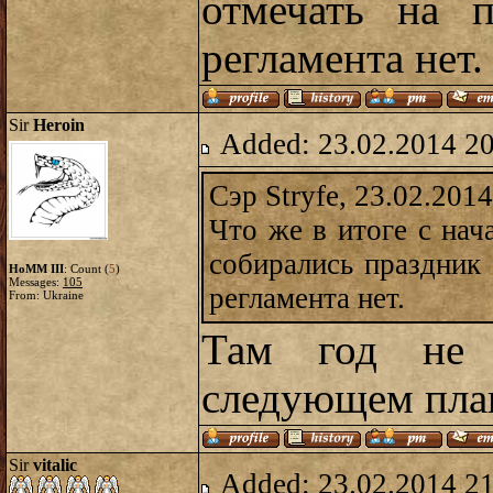
отмечать на 
регламента нет.
Sir
Heroin
Added: 23.02.2014 2
Сэр Stryfe, 23.02.201
Что же в итоге с нач
собирались праздник 
HoMM III
: Count (
5
)
Messages:
105
регламента нет.
From: Ukraine
Там год не 
следующем пла
Sir
vitalic
Added: 23.02.2014 2