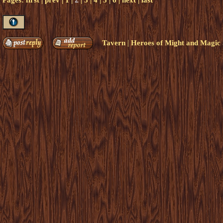
Pages:
first
|
prev
|
1
|
|
3
|
4
|
5
|
6
|
next
|
last
|
Tavern
Heroes of Might and Magic 