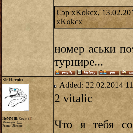
Сэр xKokcx, 13.02.20
xKokcx
номер аськи по
турнире...
Sir
Heroin
Added: 22.02.2014 11
2 vitalic
HoMM III
: Count (
5
)
Что я тебя со
Messages:
105
From: Ukraine