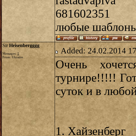
rastadvapiva
681602351
любые шаблон
Sir
Heisenbergggg
Added: 24.02.2014 1
Messages:
1
From: Ukraine
Очень хочетс
турнире!!!!! Го
суток и в любой
1. Хайзенберг