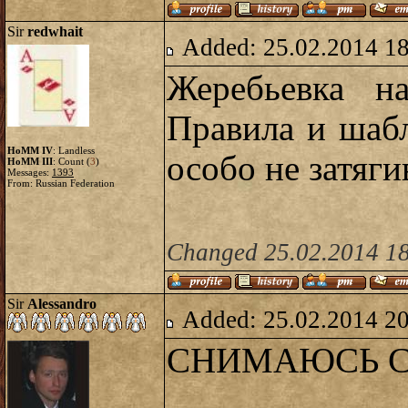
Sir
redwhait
Added: 25.02.2014 1
Жеребьевка н
Правила и шаб
HoMM IV
: Landless
особо не затяги
HoMM III
: Count (
3
)
Messages:
1393
From: Russian Federation
Changed 25.02.2014 18
Sir
Alessandro
Added: 25.02.2014 2
СНИМАЮСЬ С