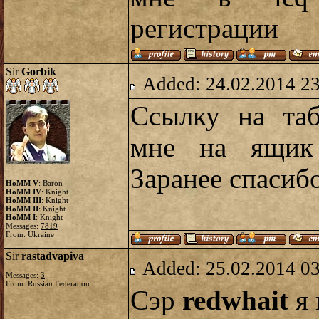
регистрации
Sir
Gorbik
Added: 24.02.2014 2
Ссылку на таб
мне на ящи
Заранее спасиб
HoMM V
: Baron
HoMM IV
: Knight
HoMM III
: Knight
HoMM II
: Knight
HoMM I
: Knight
Messages:
7819
From: Ukraine
Sir
rastadvapiva
Added: 25.02.2014 0
Messages:
3
From: Russian Federation
Сэр
redwhait
я 