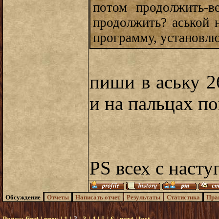
потом продолжить-в
продолжить? аськой н
программу, установлю
пиши в аську 2
и на пальцах по
PS всех с наст
Обсуждение
Отчеты
Написать отчет
Результаты
Статистика
Пра
2