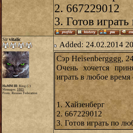
2. 667229012
3. Готов играт
Sir
vitalic
Added: 24.02.2014 2
Сэр Heisenbergggg, 24
Очень хочется приня
играть в любое время 
HoMM III
: King (
2
)
Messages:
1805
From: Russian Federation
1. Хайзенберг
2. 667229012
3. Готов играть по л