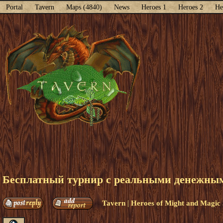
Portal
Tavern
Maps (4840)
News
Heroes 1
Heroes 2
He
Бесплатный турнир с реальными денежными
|
Tavern
Heroes of Might and Magic 