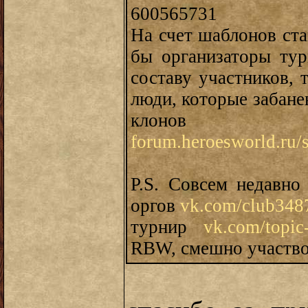
600565731
На счет шаблонов ста
бы организаторы тур
составу участников, 
люди, которые забане
клонов за
forum.heroesworld.ru
P.S. Совсем недавн
оргов
vk.com/club348
турнир
vk.com/topi
RBW, смешно участвов