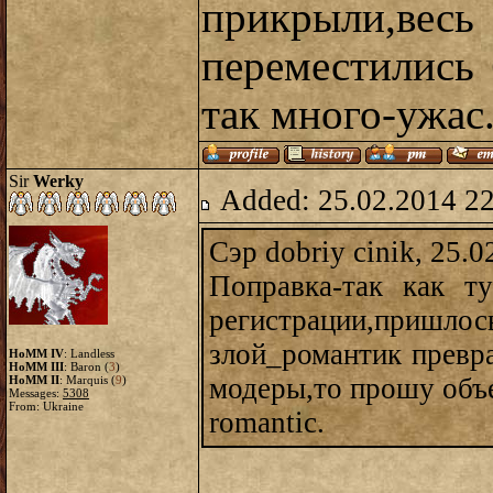
прикрыли,вес
переместились 
так много-ужас.
Sir
Werky
Added: 25.02.2014 2
Сэр dobriy cinik, 25.0
Поправка-так как т
регистрации,при
злой_романтик превра
HoMM IV
: Landless
HoMM III
: Baron (
3
)
модеры,то прошу объе
HoMM II
: Marquis (
9
)
Messages:
5308
From: Ukraine
romantic.