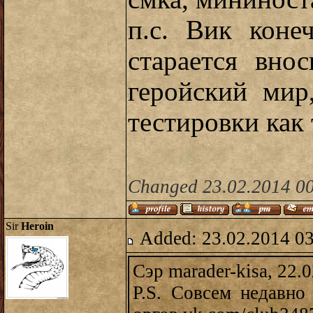
п.с. Вик коне
старается вно
геройский мир
тестировки как 
Changed 23.02.2014 00
Sir
Heroin
Added: 23.02.2014 0
Сэр marader-kisa, 22.
P.S. Совсем недавн