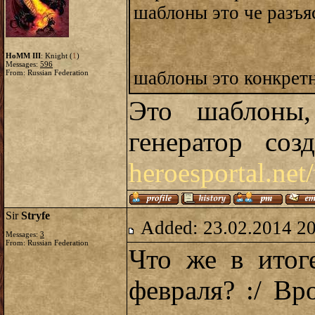
шаблоны это че разъя
HoMM III
: Knight (
1
)
Messages:
596
шаблоны это конкрет
From: Russian Federation
Это шаблоны,
генератор соз
heroesportal.net
Sir
Stryfe
Added: 23.02.2014 2
Messages:
3
From: Russian Federation
Что же в итог
февраля? :/ Вр