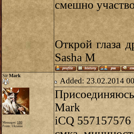
смешно участво
Открой глаза 
Sasha M
Sir
Mark
Added: 23.02.2014 0
Присоединяюсь
Mark
iCQ 557157576
Messages:
180
From: Ukraine
смка, мининост