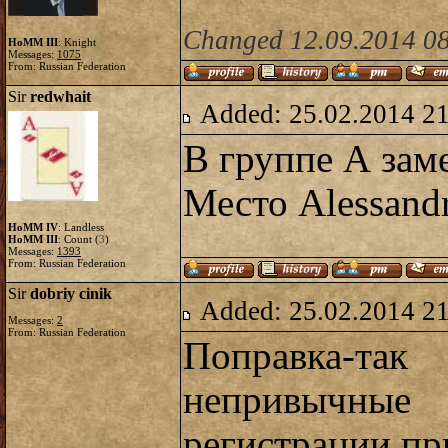
Changed 12.09.2014 08
HoMM III
: Knight
Messages:
1075
From: Russian Federation
Sir
redwhait
Added: 25.02.2014 2
В группе А зам
Место Alessand
HoMM IV
: Landless
HoMM III
: Count (
3
)
Messages:
1393
From: Russian Federation
Sir
dobriy cinik
Added: 25.02.2014 2
Messages:
2
From: Russian Federation
Поправка-т
непривы
регистрации,пр