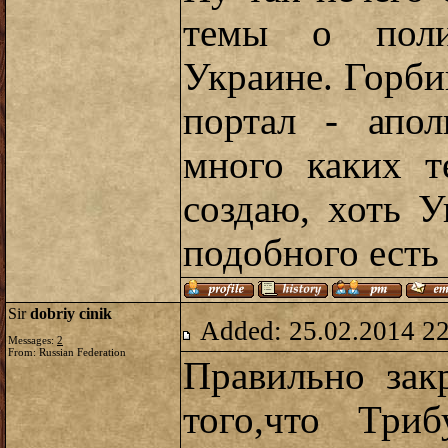
темы о поли
Украине. Горбик
портал - апо
много каких т
создаю, хоть 
подобного есть 
Sir
dobriy cinik
Added: 25.02.2014 2
Messages:
2
From: Russian Federation
Правильно зак
того,что Три