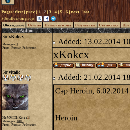
2
Pages:
first
|
prev
|
1
|
|
3
|
4
|
5
|
6
|
next
|
last
Subscribe to our groups:
Обсуждение
Отчеты
Написать отчет
Результаты
Статистика
Пра
Author
Sir
xKokcx
Added: 13.02.2014 1
Messages:
1
From: Russian Federation
xKokcx
Sir
vitalic
Added: 21.02.2014 1
Сэр Heroin, 6.02.2014
Heroin
HoMM III
: King (
2
)
Messages:
1805
From: Russian Federation