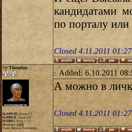
кандидатами м
по порталу или
Closed 4.11.2011 01:2
Sir
Thundax
Added: 6.10.2011 08:
А можно в личк
Closed 4.11.2011 01:2
HoMM III
: Count (
7
)
HoMM II
: Count (
6
)
HoMM I
: King (
19
)
Messages:
4088
From: Russian Federation