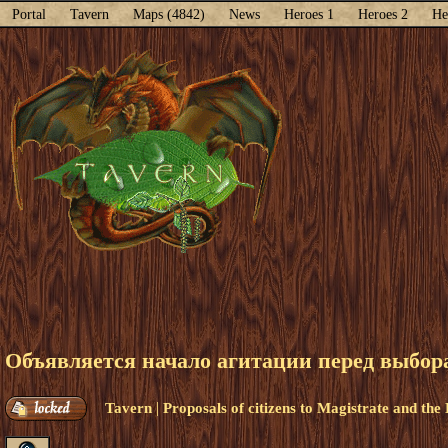
Portal
Tavern
Maps (4842)
News
Heroes 1
Heroes 2
He
Объявляется начало агитации перед выбор
|
Tavern
Proposals of citizens to Magistrate and the