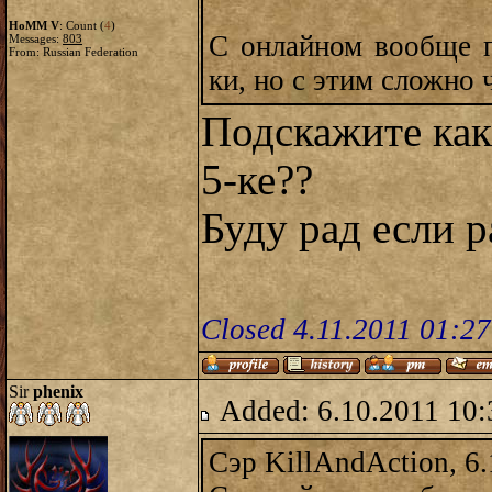
HoMM V
: Count (
4
)
С онлайном вообще п
Messages:
803
From: Russian Federation
ки, но с этим сложно ч
Подскажите как
5-ке??
Буду рад если р
Closed 4.11.2011 01:2
Sir
phenix
Added: 6.10.2011 10:
Сэр KillAndAction, 6.