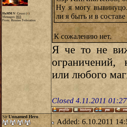
Ну я могу вывинуцо.
HoMM V
: Count (
4
)
ли я быть и в состав
Messages:
803
From: Russian Federation
К сожалению нет.
Я че то не ви
ограничений, 
или любого маги
Closed 4.11.2011 01:2
Sir
Unnamed Hero
Added: 6.10.2011 14: