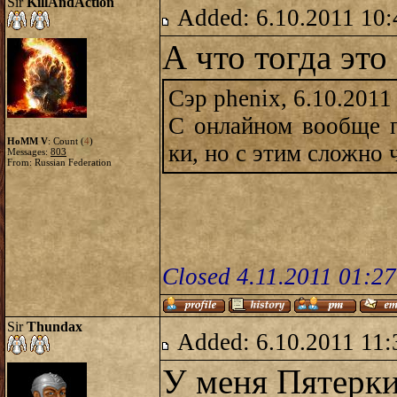
Sir
KillAndAction
Added: 6.10.2011 10:
А что тогда это
Сэр phenix, 6.10.2011
С онлайном вообще п
HoMM V
: Count (
4
)
ки, но с этим сложно ч
Messages:
803
From: Russian Federation
Closed 4.11.2011 01:2
Sir
Thundax
Added: 6.10.2011 11:
У меня Пятерки