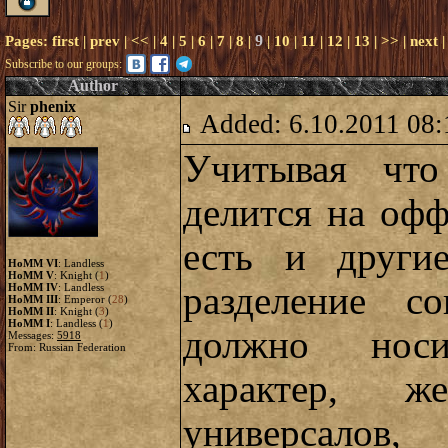
9
Pages:
first
|
prev
|
<<
|
4
|
5
|
6
|
7
|
8
|
|
10
|
11
|
12
|
13
|
>>
|
next
Subscribe to our groups:
Author
Sir
phenix
Added: 6.10.2011 08:
Учитывая что
делится на офф
есть и други
HoMM VI
: Landless
HoMM V
: Knight (
1
)
разделение с
HoMM IV
: Landless
HoMM III
: Emperor (
28
)
HoMM II
: Knight (
3
)
HoMM I
: Landless (
1
)
должно нос
Messages:
5918
From: Russian Federation
характер, же
универсалов,