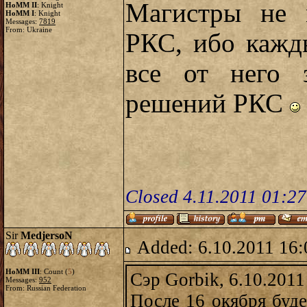
Магистры не 
HoMM II
: Knight
HoMM I
: Knight
Messages:
7819
From: Ukraine
РКС, ибо кажд
все от него 
решений РКС
Closed 4.11.2011 01:2
Sir
MedjersoN
Added: 6.10.2011 16:
HoMM III
: Count (
5
)
Сэр Gorbik, 6.10.2011
Messages:
952
From: Russian Federation
После 16 окября буд