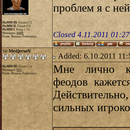
проблем я с не
HoMM III
: Count (
7
)
HoMM II
: Count (
6
)
HoMM I
: King (
19
)
Closed 4.11.2011 01:2
Messages:
4088
From: Russian Federation
Sir
MedjersoN
Added: 6.10.2011 11:
Мне лично ка
HoMM III
: Count (
5
)
Messages:
952
From: Russian Federation
феодов кажетс
Действительн
сильных игроков