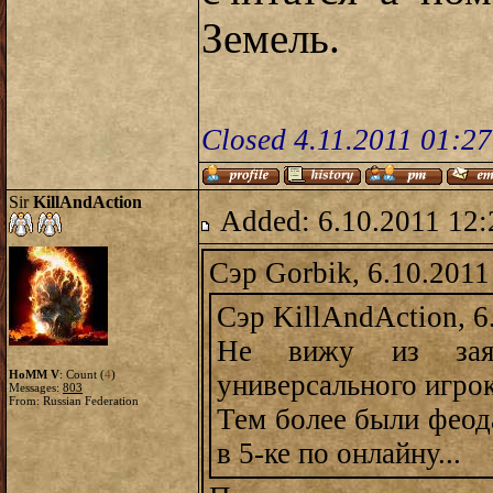
Земель.
Closed 4.11.2011 01:2
Sir
KillAndAction
Added: 6.10.2011 12:
Сэр Gorbik, 6.10.2011
Сэр KillAndAction, 6
Не вижу из заяв
HoMM V
: Count (
4
)
универсального игрок
Messages:
803
From: Russian Federation
Тем более были феод
в 5-ке по онлайну...