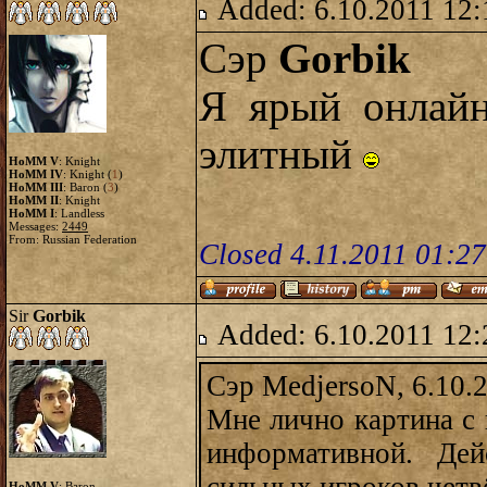
Added: 6.10.2011 12:
Сэр
Gorbik
Я ярый онлайн
элитный
HoMM V
: Knight
HoMM IV
: Knight (
1
)
HoMM III
: Baron (
3
)
HoMM II
: Knight
HoMM I
: Landless
Messages:
2449
From: Russian Federation
Closed 4.11.2011 01:2
Sir
Gorbik
Added: 6.10.2011 12:
Сэр MedjersoN, 6.10.
Мне лично картина с 
информативной. Дей
HoMM V
: Baron