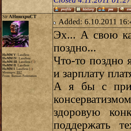
Closed 4.11.2011 01:2
Sir
AHmuxpuCT
Added: 6.10.2011 16:
Эх... А свою к
поздно...
HoMM V
: Landless
Что-то поздно 
HoMM IV
: Landless
HoMM III
: Landless (
5
)
HoMM II
: Landless
HoMM I
: Landless (
4
)
и зарплату платя
Messages:
997
From: Russian Federation
А я бы с при
консерватизм
здоровую кон
поддержать те