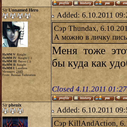
Sir
Unnamed Hero
Added: 6.10.2011 09:
Сэр Thundax, 6.10.20
А можно в личку пись
Меня тоже это
HoMM V
: Knight
HoMM IV
: Knight (
1
)
бы куда как удо
HoMM III
: Baron (
3
)
HoMM II
: Knight
HoMM I
: Landless
Messages:
2449
From: Russian Federation
Closed 4.11.2011 01:2
Sir
phenix
Added: 6.10.2011 09:
Сэр KillAndAction, 6.