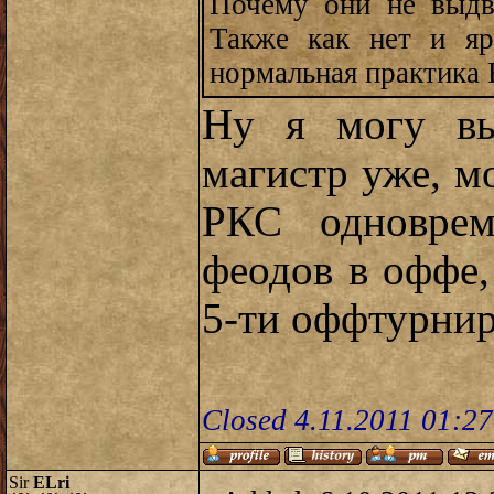
Почему они не выдв
Также как нет и яр
нормальная практика
Ну я могу вы
магистр уже, мо
РКС одновре
феодов в оффе,
5-ти оффтурнир
Closed 4.11.2011 01:2
Sir
ELri