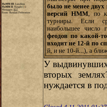
HoMM III
: Landless
было не менее двух
HoMM II
: Knight (
1
)
Messages:
837
версий НММ
, по 
From: Russian Federation
турниры. Если с
наибольшее число 
феодов по какой-т
входит не 12-й по с
й, и не 10-й...), а 
У выдвинувших
вторых землях
нуждается в под