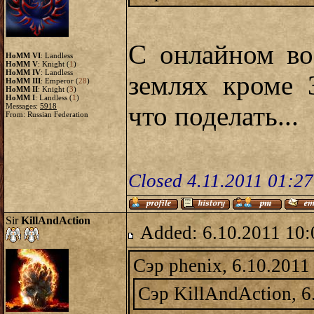
С онлайном во
HoMM VI
: Landless
HoMM V
: Knight (
1
)
HoMM IV
: Landless
землях кроме 
HoMM III
: Emperor (
28
)
HoMM II
: Knight (
3
)
HoMM I
: Landless (
1
)
Messages:
5918
что поделать...
From: Russian Federation
Closed 4.11.2011 01:2
Sir
KillAndAction
Added: 6.10.2011 10:
Сэр phenix, 6.10.2011
Сэр KillAndAction, 6