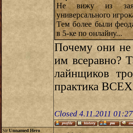
Не вижу из заяв
универсального игрока
Тем более были феод
в 5-ке по онлайну...
Почему они не
им всеравно? Т
лайнщиков тро
практика ВСЕХ 
Closed 4.11.2011 01:2
Sir
Unnamed Hero