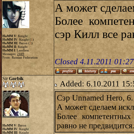
А может сделае
Более компете
сэр Килл все ра
HoMM V
: Knight
HoMM IV
: Knight (
1
)
HoMM III
: Baron (
3
)
HoMM II
: Knight
HoMM I
: Landless
Messages:
2449
From: Russian Federation
Closed 4.11.2011 01:2
Sir
Gorbik
Added: 6.10.2011 15:
Сэр Unnamed Hero, 6.
А может сделаем иск
Более компетентных
равно не предвидится
HoMM V
: Baron
HoMM IV
: Knight
HoMM III
: Knight