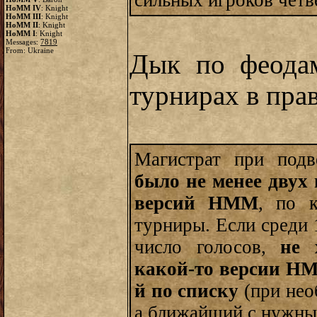
сильных игроков четвё
HoMM IV
: Knight
HoMM III
: Knight
HoMM II
: Knight
HoMM I
: Knight
Messages:
7819
From: Ukraine
Дык по феода
турнирах в прав
Магистрат при подв
было не менее двух
версий НММ
, по 
турниры. Если среди 
число голосов,
не 
какой-то версии НМ
й по списку
(при необ
а ближайший с нужны