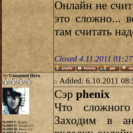
Онлайн не счит
это сложно... 
там считать над
Closed 4.11.2011 01:2
Sir
Unnamed Hero
Added: 6.10.2011 08:
Сэр
phenix
Что сложного
Заходим в а
HoMM V
: Knight
HoMM IV
: Knight (
1
)
HoMM III
: Baron (
3
)
HoMM II
: Knight