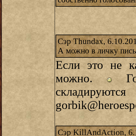
Сэр Thundax, 6.10.20
А можно в личку пись
Если это не к
можно.
Гол
складируют
gorbik@heroespo
Сэр KillAndAction, 6.