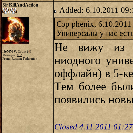
Sir
KillAndAction
Added: 6.10.2011 09:
Сэр phenix, 6.10.2011
Универсалы у нас есть 
Не вижу из з
HoMM V
: Count (
4
)
Messages:
803
ниодного униве
From: Russian Federation
оффлайн) в 5-к
Тем более был
появились новые
Closed 4.11.2011 01:2