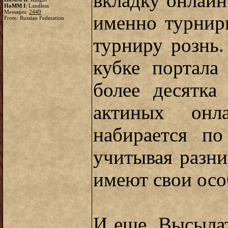
вкладку онлайн
HoMM I
: Landless
Messages:
2449
именно турнир
From: Russian Federation
турниру рознь.
кубке портала
более десятка
актиных онл
набирается п
учитывая разни
имеют свои осо
И еще. Высыла