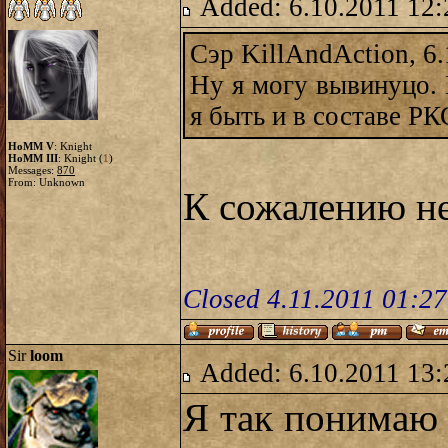
Added: 6.10.2011 12:
Сэр KillAndAction, 6.
Ну я могу вывинуцо. 
я быть и в составе Р
HoMM V
: Knight
HoMM III
: Knight (
1
)
Messages:
870
From: Unknown
К сожалению не
Closed 4.11.2011 01:2
Sir
loom
Added: 6.10.2011 13:
Я так понимаю 