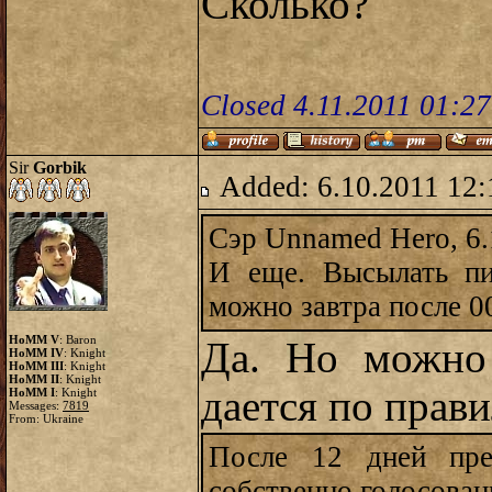
Сколько?
Closed 4.11.2011 01:2
Sir
Gorbik
Added: 6.10.2011 12:
Сэр Unnamed Hero, 6.
И еще. Высылать пи
можно завтра после 0
HoMM V
: Baron
Да. Но можно
HoMM IV
: Knight
HoMM III
: Knight
HoMM II
: Knight
дается по прав
HoMM I
: Knight
Messages:
7819
From: Ukraine
После 12 дней пре
собственно голосован