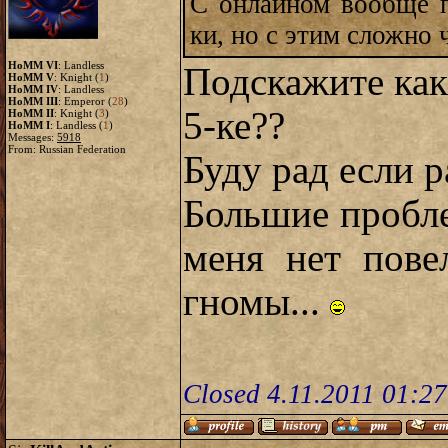
С онлайном вообще п
ки, но с этим сложно ч
HoMM VI
: Landless
Подскажите как
HoMM V
: Knight (
1
)
HoMM IV
: Landless
HoMM III
: Emperor (
28
)
5-ке??
HoMM II
: Knight (
3
)
HoMM I
: Landless (
1
)
Messages:
5918
From: Russian Federation
Буду рад если р
Большие пробле
меня нет пове
гномы...
Closed 4.11.2011 01:2