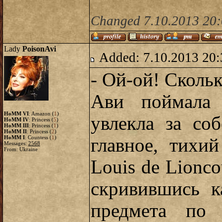
Changed 7.10.2013 20:
Lady
PoisonAvi
Added: 7.10.2013 20:
- Ой-ой! Скольк
Ави поймала 
HoMM VI
: Amazon (
1
)
увлекла за со
HoMM IV
: Princess (
5
)
HoMM III
: Princess (
1
)
HoMM II
: Princess (
2
)
HoMM I
: Countess (
1
)
главное, тихи
Messages:
2568
From: Ukraine
Louis de Lionco
скривившись к
предмета по 