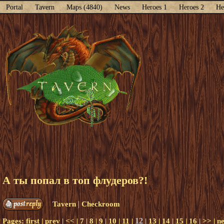
Portal
Tavern
Maps (4840)
News
Heroes 1
Heroes 2
He
А ты попал в топ флудеров?!
|
Tavern
Checkroom
12
Pages:
first
|
prev
|
<<
|
7
|
8
|
9
|
10
|
11
|
|
13
|
14
|
15
|
16
|
>>
|
ne