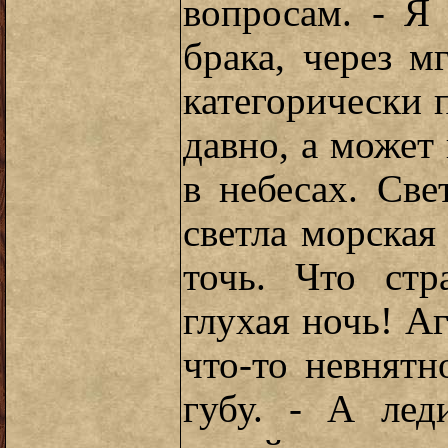
вопросам. - Я
брака, через м
категорически
давно, а может 
в небесах. Св
светла морская 
точь. Что стр
глухая ночь! А
что-то невнят
губу. - А ле