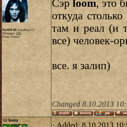
Сэр
loom
, это 
откуда столько
там и реал (и 
HoMM III
: Landless (
6
)
Messages:
191
все) человек-ор
From: France
все. я залип)
Changed 8.10.2013 10:2
Sir
loom
Added: 8.10.2013 10: