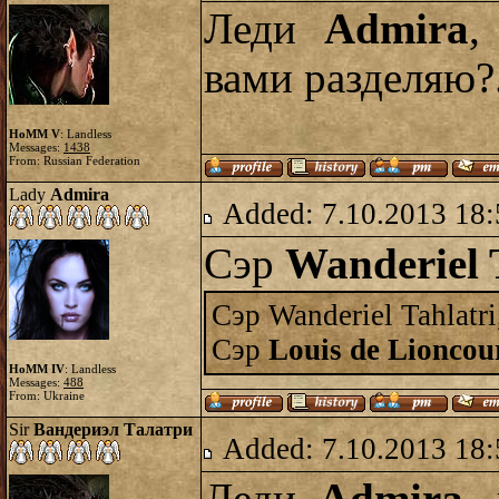
Леди
Admira
,
вами разделяю?.
HoMM V
: Landless
Messages:
1438
From: Russian Federation
Lady
Admira
Added: 7.10.2013 18:
Сэр
Wanderiel 
Сэр Wanderiel Tahlatri
Сэр
Louis de Lioncou
HoMM IV
: Landless
Messages:
488
From: Ukraine
Sir
Вандериэл Талатри
Added: 7.10.2013 18: