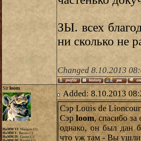
ЗЫ. всех благо
ни сколько не 
Changed 8.10.2013 08:0
Sir
loom
Added: 8.10.2013 08:
Сэр Louis de Lioncour
Сэр
loom
, спасибо за 
однако, он был дан б
HoMM VI
: Marquis (
8
)
HoMM V
: Baron (
1
)
что уж там - Вы ушли
HoMM IV
: Count (
1
)
HoMM III
: Knight (
1
)