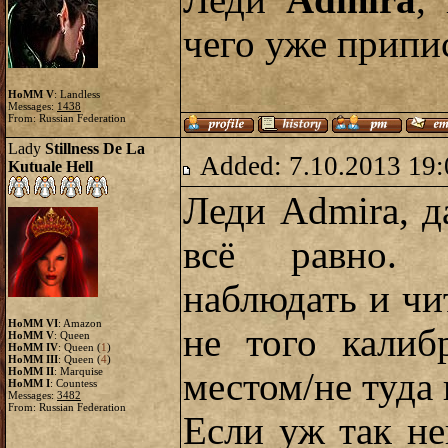
Леди
Admira
,
чего уже приписа
HoMM V
: Landless
Messages:
1438
From: Russian Federation
Lady
Stillness De La
Added: 7.10.2013 19:
Kutuale Hell
Леди Admira, д
всё равно. 
наблюдать и чи
HoMM VI
: Amazon
не того калиб
HoMM V
: Queen
HoMM IV
: Queen (
1
)
HoMM III
: Queen (
4
)
HoMM II
: Marquise
местом/не туда
HoMM I
: Countess
Messages:
3482
From: Russian Federation
Если уж так н