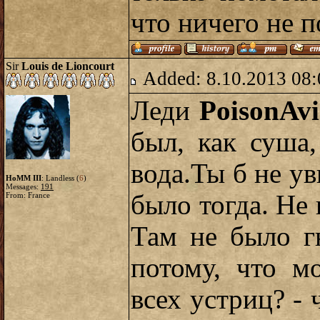
что ничего не по
Sir
Louis de Lioncourt
Added: 8.10.2013 08:
Леди
PoisonAvi
был, как суша
вода.Ты б не ув
HoMM III
: Landless (
6
)
Messages:
191
было тогда. Не 
From: France
Там не было гн
потому, что м
всех устриц? - 