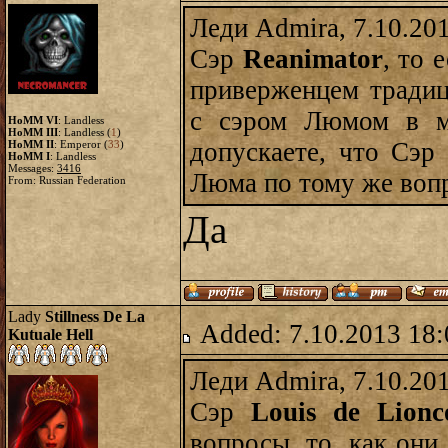
Леди Admira, 7.10.20
Сэр
Reanimator
, то 
приверженцем традиц
с сэром Люмом в м
HoMM VI
: Landless
HoMM III
: Landless (
1
)
допускаете, что Сэр
HoMM II
: Emperor (
33
)
HoMM I
: Landless
Messages:
3416
Люма по тому же воп
From: Russian Federation
Да
Lady
Stillness De La
Added: 7.10.2013 18:
Kutuale Hell
Леди Admira, 7.10.20
Сэр
Louis de Lionc
вопросы, то, как они