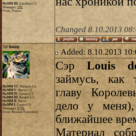
нас хроникой п
HoMM III
: Landless (
6
)
Messages:
191
From: France
Changed 8.10.2013 08:4
Sir
loom
Added: 8.10.2013 10:
Сэр
Louis d
займусь, как 
HoMM VI
: Marquis (
8
)
главу Королев
HoMM V
: Baron (
1
)
HoMM IV
: Count (
1
)
HoMM III
: Knight (
1
)
HoMM II
: Baron
дело у меня)
HoMM I
: Count (
8
)
Messages:
8781
From: Russian Federation
ближайшее вре
Материал собр