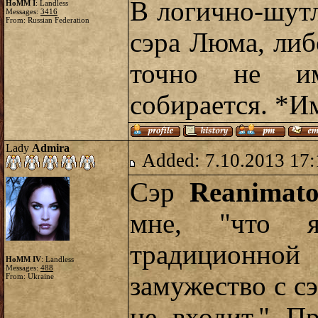
В логично-шут
HoMM I
: Landless
Messages:
3416
From: Russian Federation
сэра Люма, либ
точно не и
собирается. *И
Lady
Admira
Added: 7.10.2013 17:
Сэр
Reanimato
мне, "что я
традиционн
HoMM IV
: Landless
Messages:
488
замужество с 
From: Ukraine
не входит." П