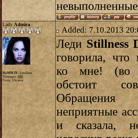
невыполненные
Lady
Admira
Added: 7.10.2013 20:
Леди
Stillness
говорила, что
ко мне! (во 
HoMM IV
: Landless
Messages:
488
обстоит сове
From: Ukraine
Обращения 
неприятные асс
и сказала, н