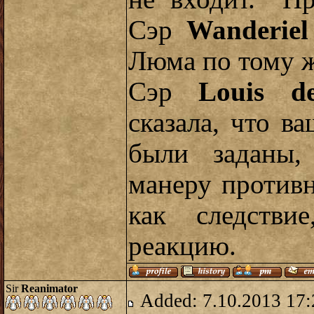
Сэр
Wanderiel
Люма по тому ж
Сэр
Louis d
сказала, что в
были заданы,
манеру против
как следстви
реакцию.
Sir
Reanimator
Added: 7.10.2013 17: