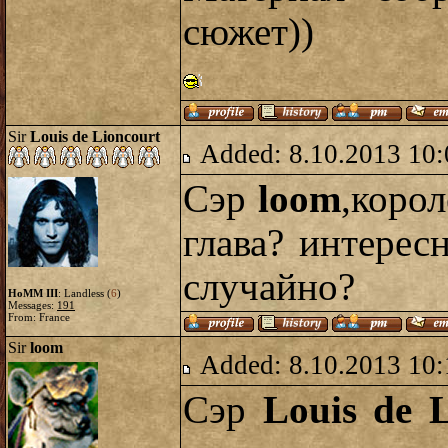
сюжет))
Sir
Louis de Lioncourt
Added: 8.10.2013 10:
Сэр
loom
,корол
глава? интересн
случайно?
HoMM III
: Landless (
6
)
Messages:
191
From: France
Sir
loom
Added: 8.10.2013 10:
Сэр
Louis de 