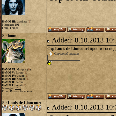
HoMM III
: Landless (
6
)
Messages:
191
From: France
Sir
loom
Added: 8.10.2013 10:
Сэр
Louis de Lioncourt
прости госпо
Скрытый текст
HoMM VI
: Marquis (
8
)
HoMM V
: Baron (
1
)
HoMM IV
: Count (
1
)
HoMM III
: Knight (
1
)
HoMM II
: Baron
HoMM I
: Count (
8
)
Messages:
8781
From: Russian Federation
Sir
Louis de Lioncourt
Added: 8.10.2013 10: