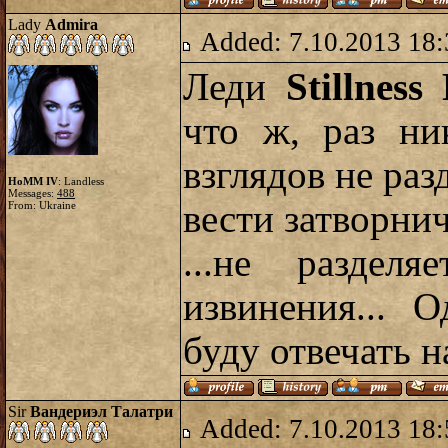
Lady
Admira
Added: 7.10.2013 18:
Леди
Stillnes
что ж, раз ни
взглядов не раз
HoMM IV
: Landless
Messages:
488
вести затворни
From: Ukraine
...не раздел
извинения... 
буду отвечать 
Sir
Вандериэл Талатри
Added: 7.10.2013 18: