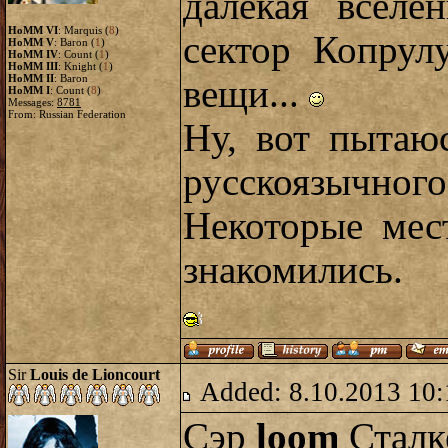
далекая вселе
HoMM VI
: Marquis (
8
)
сектор Копрул
HoMM V
: Baron (
1
)
HoMM IV
: Count (
1
)
HoMM III
: Knight (
1
)
HoMM II
: Baron
вещи...
HoMM I
: Count (
8
)
Messages:
8781
From: Russian Federation
Ну, вот пытаю
русскоязычного
Некоторые мес
знакомились.
Sir
Louis de Lioncourt
Added: 8.10.2013 10:
Сэр
loom
Сталк