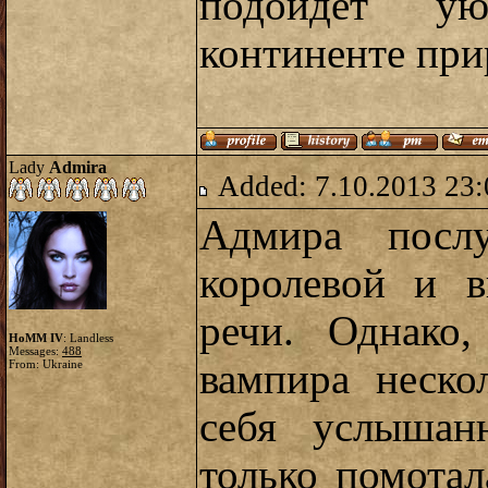
подойдет у
континенте при
Lady
Admira
Added: 7.10.2013 23:
Адмира послу
королевой и в
речи. Однако,
HoMM IV
: Landless
Messages:
488
вампира неско
From: Ukraine
себя услышан
только помотал