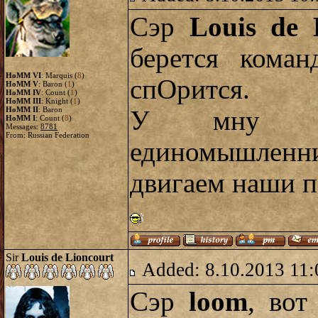
Сэр
Louis de 
берется коман
HoMM VI
: Marquis (
8
)
спОрится.
HoMM V
: Baron (
1
)
HoMM IV
: Count (
1
)
HoMM III
: Knight (
1
)
HoMM II
: Baron
У мну м
HoMM I
: Count (
8
)
Messages:
8781
From: Russian Federation
единомышлен
двигаем наши 
Sir
Louis de Lioncourt
Added: 8.10.2013 11:
Сэр
loom
, вот