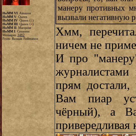
манеру противных мн
HoMM VI
: Amazon
вызвали негативную 
HoMM V
: Queen
HoMM IV
: Queen (
1
)
HoMM III
: Queen (
4
)
Хмм, перечита
HoMM II
: Marquise
HoMM I
: Countess
Messages:
3482
From: Russian Federation
ничем не приме
И про "манеру
журналистами 
прям достали, 
Вам пиар ус
чёрный), а В
привередливая 