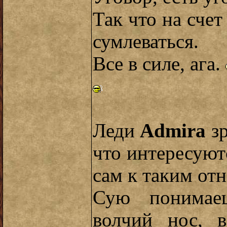
Так что на счет
сумлеваться.
Все в силе, ага.
Леди
Admira
зр
что интересуют
сам к таким о
Сую понимае
волчий нос, 