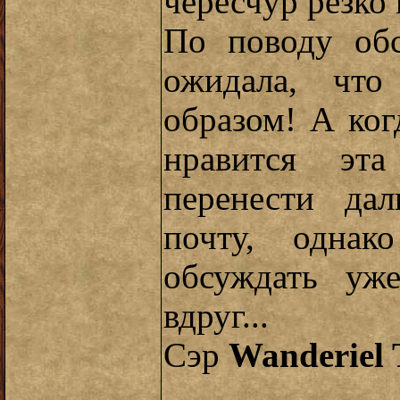
чересчур резко 
По поводу об
ожидала, что
образом! А ког
нравится эт
перенести да
почту, однак
обсуждать уж
вдруг...
Сэр
Wanderiel 