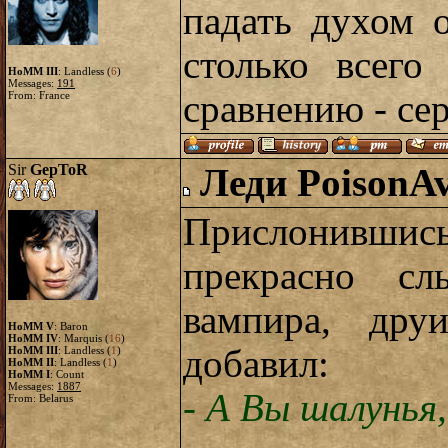
падать духом о
столько всего
HoMM III
: Landless (
6
)
Messages:
191
сравнению - сер
From: France
Sir
GepToR
Леди PoisonA
Прислонивши
прекрасно с
вампира, дру
HoMM V
: Baron
HoMM IV
: Marquis (
16
)
добавил:
HoMM III
: Landless (
1
)
HoMM II
: Landless (
1
)
HoMM I
: Count
Messages:
1887
- А Вы шалунья,
From: Belarus