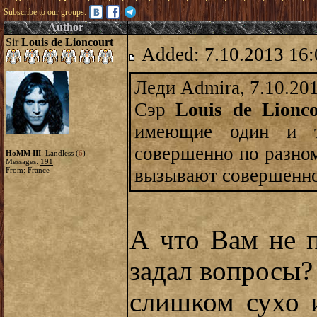
Subscribe to our groups:
Author
Sir
Louis de Lioncourt
Added: 7.10.2013 16:
Леди Admira, 7.10.20
Сэр
Louis de Lionco
имеющие один и т
совершенно по разном
HoMM III
: Landless (
6
)
Messages:
191
вызывают совершенно
From: France
А что Вам не п
задал вопросы?
слишком сухо 