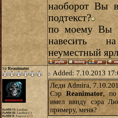
наоборот Вы в
подтекст?
по моему Вы п
навесить н
неуместный яр
Sir
Reanimator
Added: 7.10.2013 17:
Леди Admira, 7.10.20
Сэр
Reanimator
, п
имел ввиду сэра Л
примеру, меня?
HoMM VI
: Landless
HoMM III
: Landless (
1
)
HoMM II
: Emperor (
33
)