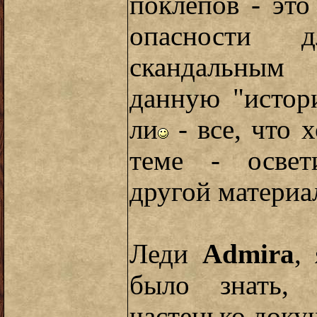
поклепов - это
опасности 
скандальным
данную "истор
ли
- все, что 
теме - освет
другой материал
Леди
Admira
,
было знать,
частенько док