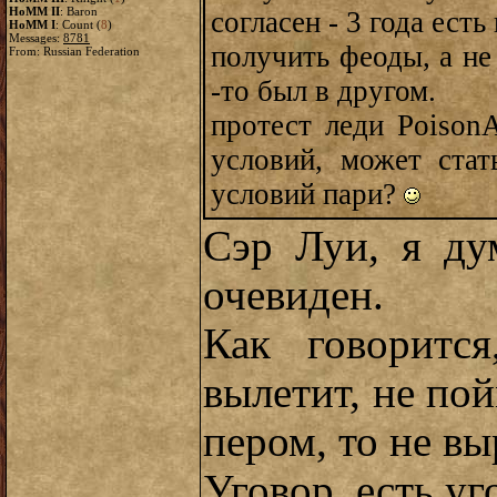
HoMM II
: Baron
согласен - 3 года ест
HoMM I
: Count (
8
)
Messages:
8781
получить феоды, а не
From: Russian Federation
-то был в другом.
протест леди PoisonA
условий, может ста
условий пари?
Сэр Луи, я ду
очевиден.
Как говоритс
вылетит, не по
пером, то не в
Уговор, есть уг