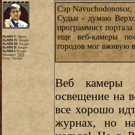
Сэр Navuchodonosor, 
Судьи - думаю Верхо
программист портала 
еще веб-камеры по
HoMM V
: Baron
HoMM IV
: Knight
городов мог вживую в
HoMM III
: Knight
HoMM II
: Knight
HoMM I
: Knight
.
Messages:
7819
From: Ukraine
Веб камеры п
освещение на в
все хорошо ид
журнах, но на