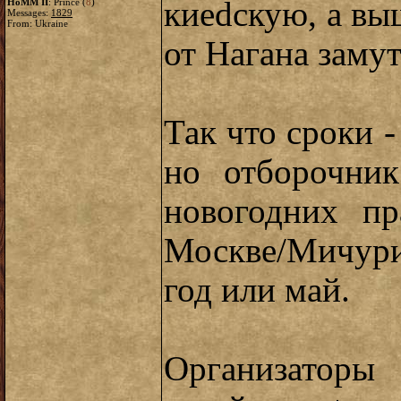
киеdскую, а вы
HoMM II
: Prince (
8
)
Messages:
1829
From: Ukraine
от Нагана замут
Так что сроки 
но отборочни
новогодних пр
Москве/Мичур
год или май.
Организаторы