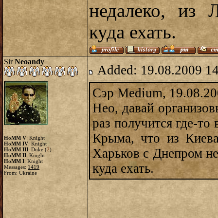
недалеко, из 
куда ехать.
Sir
Neoandy
Added: 19.08.2009 14
Сэр Medium, 19.08.20
Нео, давай организов
раз получится где-то 
Крыма, что из Киева
HoMM V
: Knight
HoMM IV
: Knight
Харьков с Днепром не
HoMM III
: Duke (
2
)
HoMM II
: Knight
HoMM I
: Knight
куда ехать.
Messages:
1419
From: Ukraine