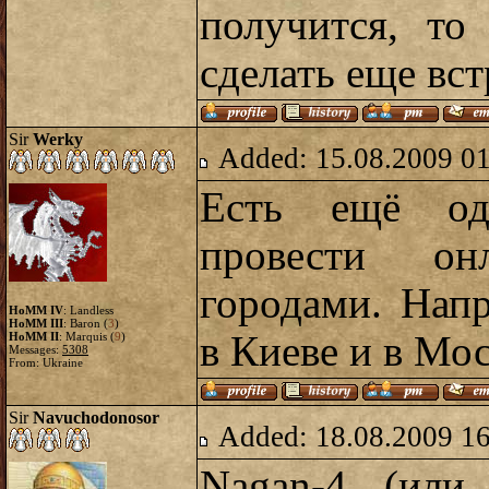
получится, то
сделать еще вст
Sir
Werky
Added: 15.08.2009 0
Есть ещё одн
провести о
городами. Нап
HoMM IV
: Landless
HoMM III
: Baron (
3
)
в Киеве и в Мос
HoMM II
: Marquis (
9
)
Messages:
5308
From: Ukraine
Sir
Navuchodonosor
Added: 18.08.2009 1
Nagan-4 (или