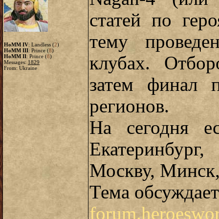
статей по гер
тему проведе
HoMM IV
: Landless (
2
)
HoMM III
: Prince (
8
)
клубах. Отбо
HoMM II
: Prince (
8
)
Messages:
1829
From: Ukraine
затем финал п
регионов.
На сегодня е
Екатеринбург,
Москву, Минск,
Тема обсуждает
forum.heroeswor