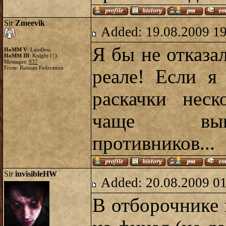
Sir
Zmeevik
Added: 19.08.2009 1
Я бы не отказа
HoMM V
: Landless
HoMM III
: Knight (
1
)
Messages:
937
From: Russian Federation
реале! Если я
раскачки неск
чаще выи
противников...
Sir
invisibleHW
Added: 20.08.2009 0
В отборочнике и