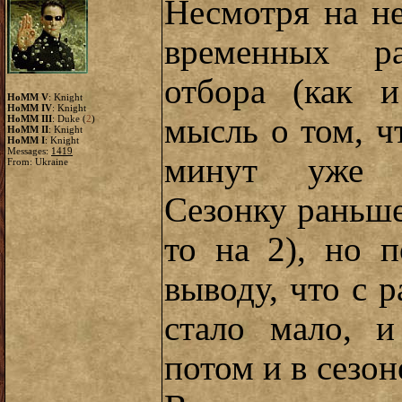
Несмотря на н
временных р
отбора (как 
HoMM V
: Knight
HoMM IV
: Knight
мысль о том, ч
HoMM III
: Duke (
2
)
HoMM II
: Knight
HoMM I
: Knight
Messages:
1419
минут уже сл
From: Ukraine
Сезонку раньше 
то на 2), но 
выводу, что с 
стало мало, и
потом и в сезон