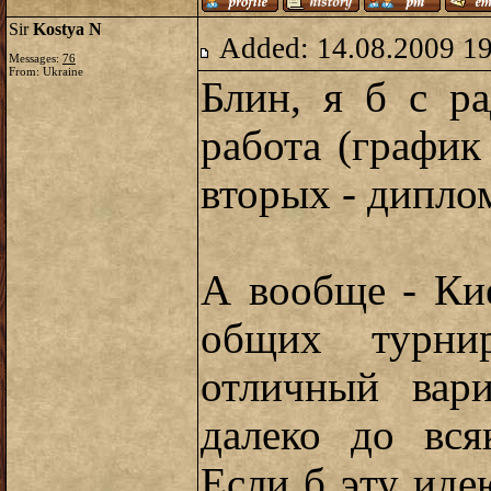
Sir
Kostya N
Added: 14.08.2009 1
Messages:
76
From: Ukraine
Блин, я б с р
работа (график
вторых - диплом
А вообще - Ки
общих турн
отличный вар
далеко до вся
Если б эту иде