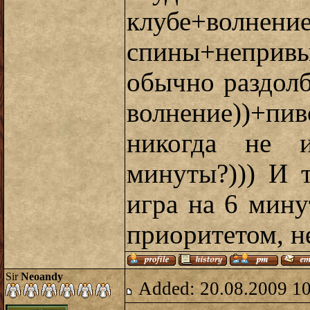
клубе+волне
спины+непр
обычно раздолб
волнение))+пи
никогда не и
минуты?))) И 
игра на 6 мин
приоритетом, н
Sir
Neoandy
Added: 20.08.2009 1