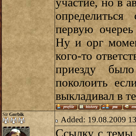
участие, но в а
определиться
первую очереь
Ну и орг моме
кого-то ответст
приезду был
поколоить ес
выкладивал в те
Sir
Gorbik
Added: 19.08.2009 1
Ссылку с темы 