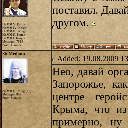
поставил. Дава
другом.
HoMM V
: Baron
HoMM IV
: Knight
HoMM III
: Knight
HoMM II
: Knight
HoMM I
: Knight
Messages:
7819
From: Ukraine
Sir
Medium
Added: 19.08.2009 1
Нео, давай орг
Запорожье, как
HoMM III
: King (
13
)
центре герой
Messages:
859
From: Ukraine
Крыма, что из
примерно, ну