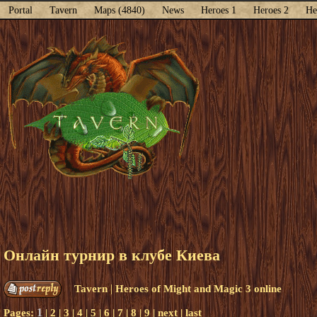
Portal
Tavern
Maps (4840)
News
Heroes 1
Heroes 2
He
Онлайн турнир в клубе Киева
|
Tavern
Heroes of Might and Magic 3 online
1
Pages:
|
2
|
3
|
4
|
5
|
6
|
7
|
8
|
9
|
next
|
last