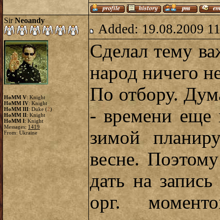
Sir
Neoandy
Added: 19.08.2009 11
Сделал тему ва
народ ничего н
По отбору. Дум
HoMM V
: Knight
HoMM IV
: Knight
- времени еще 
HoMM III
: Duke (
2
)
HoMM II
: Knight
HoMM I
: Knight
Messages:
1419
зимой планиру
From: Ukraine
весне. Поэтом
дать на запись
орг. момент