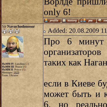
Ворлде пришли
only 6!
Sir
Navuchodonosor
Added: 20.08.2009 11
Про 6 минут 
организаторо
таких как Нага
HoMM IV
: Landless (
2
)
HoMM III
: Prince (
8
)
HoMM II
: Prince (
8
)
Messages:
1829
From: Ukraine
если в Киеве бу
может быть и к
6, но реальн