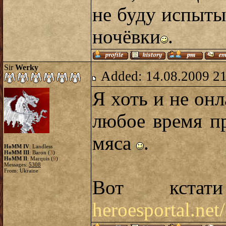
не буду испытыв
ночёвки
.
Sir
Werky
Added: 14.08.2009 2
Я хоть и не он
любое время п
мяса
.
HoMM IV
: Landless
HoMM III
: Baron (
3
)
HoMM II
: Marquis (
9
)
Messages:
5308
From: Ukraine
Вот кстат
heroesportal.net