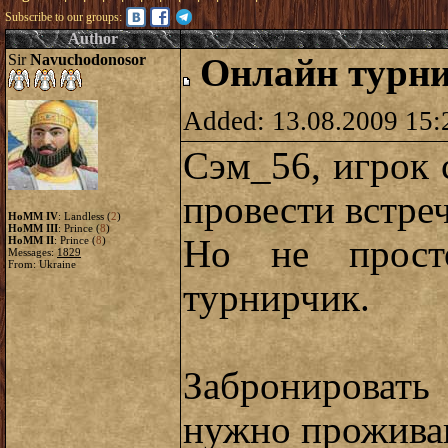
Subscribe to our groups:
Author
Sir
Navuchodonosor
Онлайн турни
Added: 13.08.2009 15:
Сэм_56, игрок 
провести встреч
HoMM IV
: Landless (
2
)
HoMM III
: Prince (
8
)
Но не просто
HoMM II
: Prince (
8
)
Messages:
1829
From: Ukraine
турнирчик.
Забронироват
нужно проживан