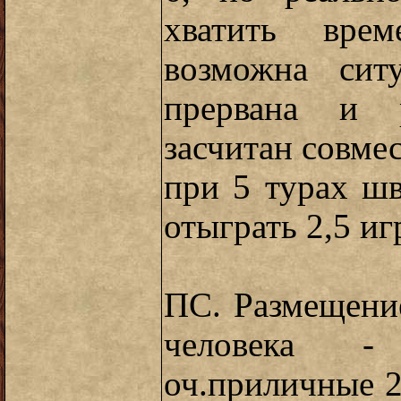
хватить вре
возможна сит
прервана и р
засчитан совме
при 5 турах шв
отыграть 2,5 иг
ПС. Размещение
человека -
оч.приличные 2