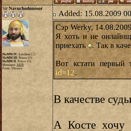
Sir
Navuchodonosor
Added: 15.08.2009 0
Сэр Werky, 14.08.200
Я хоть и не онлайнщ
приехать
. Так в кач
HoMM IV
: Landless (
2
)
HoMM III
: Prince (
8
)
Вот кстати первый
HoMM II
: Prince (
8
)
Messages:
1829
From: Ukraine
id=12
.
В качестве суд
А Косте хочу 