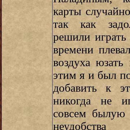
карты случайн
так как задо
решили играть 
времени плева
воздуха юзать 
этим я и был п
добавить к э
никогда не и
совсем былую 
неудоб