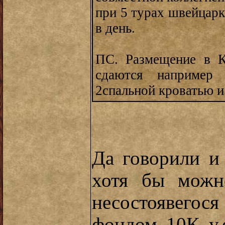
при 5 турах швейцарки
в день.
ПС. Размещение в К
сдаются например
2спальной кроватью и
Да говорили и
хотя бы можн
несостоявегос
фондом 10К у.