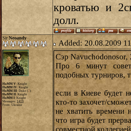
кроватью и 2с
долл.
Sir
Neoandy
Added: 20.08.2009 11
Сэр Navuchodonosor, 
Про 6 минут совет
подобных турниров, т
HoMM V
: Knight
HoMM IV
: Knight
если в Киеве будет н
HoMM III
: Duke (
2
)
HoMM II
: Knight
HoMM I
: Knight
кто-то захочет/сможе
Messages:
1419
From: Ukraine
не хватить времени н
что игра будет прерва
совместной коллегией