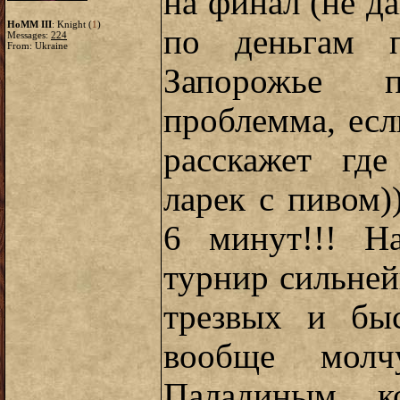
на финал (не да
HoMM III
: Knight (
1
)
по деньгам п
Messages:
224
From: Ukraine
Запорожье 
проблемма, есл
расскажет гд
ларек с пивом)
6 минут!!! Н
турнир сильней
трезвых и бы
вообще молч
Паладиным, к