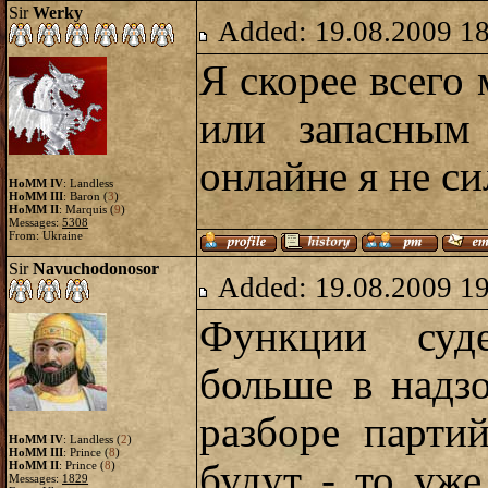
Sir
Werky
Added: 19.08.2009 1
Я скорее всего
или запасны
онлайне я не си
HoMM IV
: Landless
HoMM III
: Baron (
3
)
HoMM II
: Marquis (
9
)
Messages:
5308
From: Ukraine
Sir
Navuchodonosor
Added: 19.08.2009 1
Функции суде
больше в надз
разборе парти
HoMM IV
: Landless (
2
)
HoMM III
: Prince (
8
)
будут - то уж
HoMM II
: Prince (
8
)
Messages:
1829