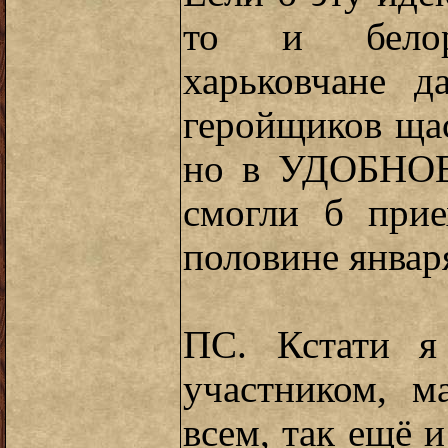
то и белор
харьковчане д
геройщиков щас
но в УДОБНОЕ
смогли б прие
половине января
ПС. Кстати я
участником, м
всем, так ещё 