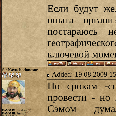
Если будут же
опыта органи
постараюсь н
географическо
ключевой момен
Sir
Navuchodonosor
Added: 19.08.2009 1
По срокам -сн
провести - но 
Сэмом дума
HoMM IV
: Landless (
2
)
HoMM III
: Prince (
8
)