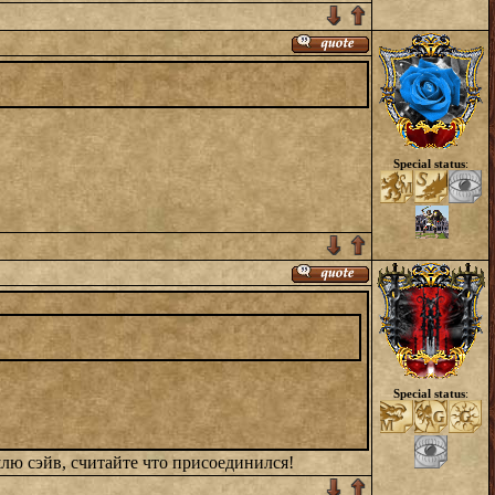
Special status
:
Special status
:
лю сэйв, считайте что присоединился!