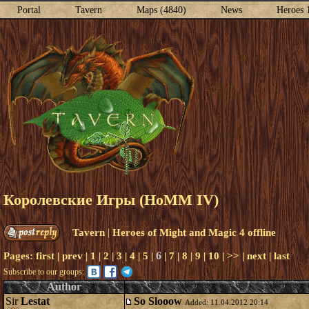
Portal
Tavern
Maps (4840)
News
Heroes 
Королевские Игры (HoMM IV)
|
Tavern
Heroes of Might and Magic 4 offline
6
Pages:
first
|
prev
|
1
|
2
|
3
|
4
|
5
|
|
7
|
8
|
9
|
10
|
>>
|
next
|
last
Subscribe to our groups:
Author
Sir
Lestat
So Slooow
Added: 11.04.2012 20:14