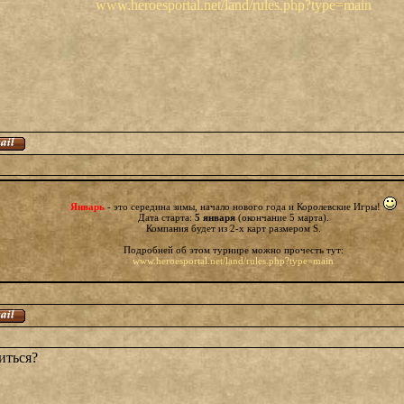
www.heroesportal.net/land/rules.php?type=main
Январь
- это середина зимы, начало нового года и Королевские Игры!
Дата старта:
5 января
(окончание 5 марта).
Компания будет из 2-х карт размером S.
Подробней об этом турнире можно прочесть тут:
www.heroesportal.net/land/rules.php?type=main
иться?