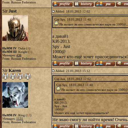
From: Russian Federation
Sir
Just
Added: 18.01.2013 12:02
Сэр Spy, 18.01.2013 11:40
Не желает ли кто символическое пари на 1000@, 
а давай)
КИ-2013.
Spy - Just
HoMM IV
: Duke (
4
)
1000@
HoMM III
: Knight (
1
)
Messages:
436
Может кто ещё хочет присоединиться
From: Russian Federation
Sir
Karen
Added: 21.01.2013 15:12
Сэр Just, 18.01.2013 12:02
Сэр Spy, 18.01.2013 11:40
Не желает ли кто символическое пари на 1000@,
а давай)
КИ-2013.
Spy - Just
1000@
Может кто ещё хочет присоединиться?
HoMM IV
: King (
13
)
Messages:
1131
Не знаю смогу ли найти время! Очень
From: Russian Federation