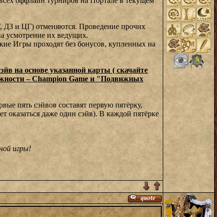
 всех оффлайн турниров на Портале в текущем
Т, ДЗ и ЦГ) отменяются. Проведение прочих
на усмотрение их ведущих.
ские Игры проходят без бонусов, купленных на
сэйв на основе указанной карты ( скачайте
сложности – Champion Game и "Подвижных
вые пять сэйвов составят первую пятёрку,
т оказаться даже один сэйв). В каждой пятёрке
ной игры!