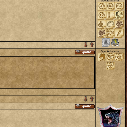
Special status
:
Special status
: