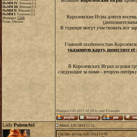
Большие
Королевские Игры
провод
HoMM IV
: Princess (
5
)
HoMM III
: Princess (
1
)
HoMM II
: Princess (
2
)
HoMM I
: Countess (
1
)
Королевские Игры длятся восемь
Messages:
2568
From: Ukraine
(дополнительных
В турнире могут участвовать все з
Главной особенностью Королевски
указанную карту, поместите е
В Королевских Играх игроки гру
следующие за ними - вторую пятёрку 
Changed 6.01.2013 10:18 by user PoisonAvi
Lady
PoisonAvi
Added: 6.01.2013 21:52
Сэр Qko de Cou, 5.01.2013 11:18