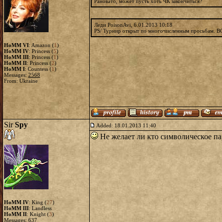
Рановато, может пусть хоть ЧК закончиться?
Леди PoisonAvi, 6.01.2013 10:18
PS/ Турнир открыт по многочисленным просьбам. 
HoMM VI
: Amazon (
1
)
HoMM IV
: Princess (
5
)
HoMM III
: Princess (
1
)
HoMM II
: Princess (
2
)
HoMM I
: Countess (
1
)
Messages:
2568
From: Ukraine
Sir
Spy
Added: 18.01.2013 11:40
Не желает ли кто символическое па
HoMM IV
: King (
27
)
HoMM III
: Landless
HoMM II
: Knight (
3
)
Messages:
637