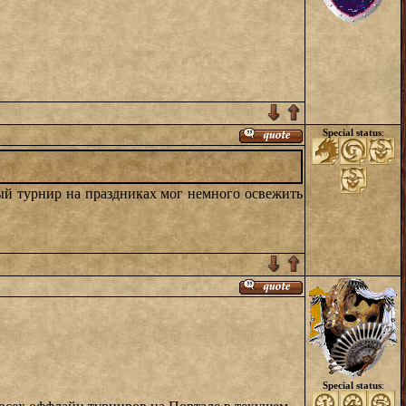
Special status
:
вый турнир на праздниках мог немного освежить
Special status
: