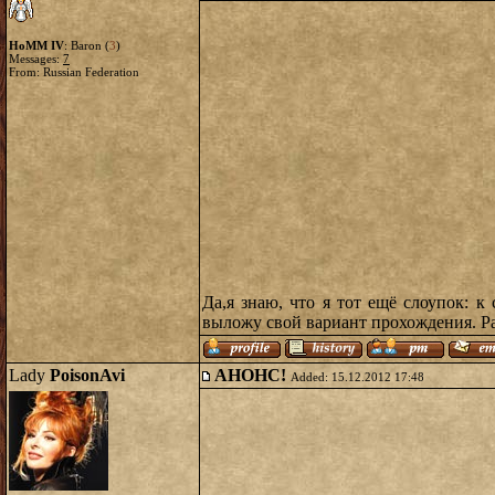
HoMM IV
: Baron (
3
)
Messages:
7
From: Russian Federation
Да,я знаю, что я тот ещё слоупок: 
выложу свой вариант прохождения. Ра
Lady
PoisonAvi
АНОНС!
Added: 15.12.2012 17:48