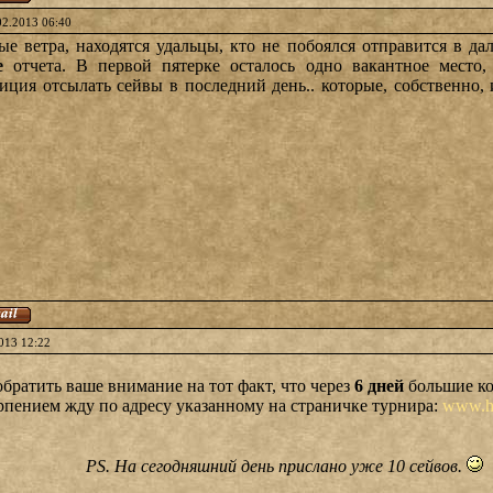
02.2013 06:40
е ветра, находятся удальцы, кто не побоялся отправится в да
е
отчета. В первой пятерке осталось одно вакантное место,
диция отсылать сейвы в последний день.. которые, собственно, 
013 12:22
братить ваше внимание на тот факт, что через
6 дней
большие к
рпением жду по адресу указанному на страничке турнира:
www.he
PS. На сегодняшний день прислано уже 10 сейвов.