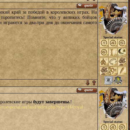
лекий край за победой в королевских играх. На
 торопитесь! Помните, что у великих бойцов
и играются за два-три дня до окончания самого
Special status
:
оролевские игры
будут завершены.
!
roesportal.net/land/index.php?type=H4royal
Special status
: