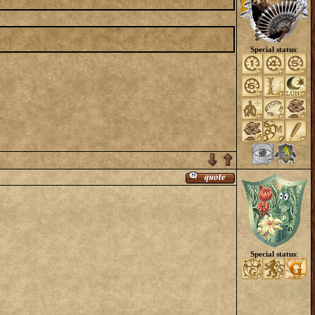
Special status
:
Special status
: