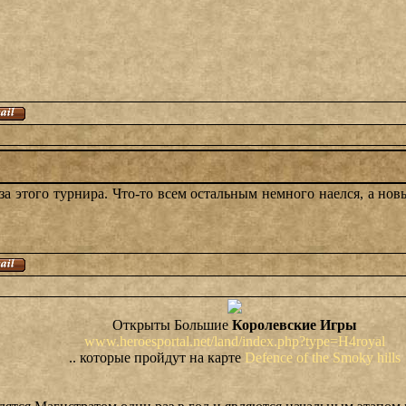
-за этого турнира. Что-то всем остальным немного наелся, а но
Открыты Большие
Королевские Игры
www.heroesportal.net/land/index.php?type=H4royal
.. которые пройдут на карте
Defence of the Smoky hills