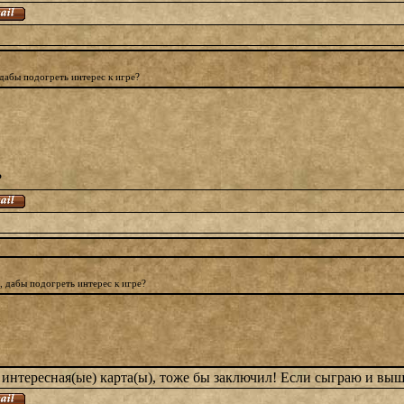
дабы подогреть интерес к игре?
?
 дабы подогреть интерес к игре?
 интересная(ые) карта(ы), тоже бы заключил! Если сыграю и выш