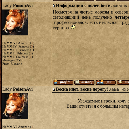
Lady
PoisonAvi
Информация с полей битв.
Added: 16.
Несмотря на лютые морозы и северны
сегодняшний день получено
четыр
-профессионалов, есть негласная тра
турнира.
HoMM VI
: Amazon (
1
)
HoMM IV
: Princess (
5
)
HoMM III
: Princess (
1
)
HoMM II
: Princess (
2
)
HoMM I
: Countess (
1
)
Messages:
2568
From: Ukraine
Lady
PoisonAvi
Весна идет, весне дорогу!
Added: 4.03.2
Уважаемые игроки, хочу о
Ваши отчеты я с большим нете
HoMM VI
: Amazon (
1
)