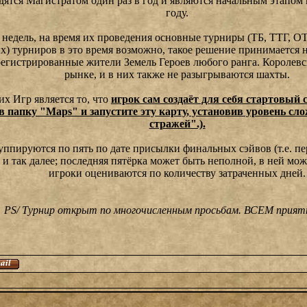
ятся Магистратом один раз в год и являются начальным этапом
году.
 недель, на время их проведения основные турниры (ТБ, ТТГ, О
) турниров в это время возможно, такое решение принимается 
арегистрированные жители Земель Героев любого ранга. Королев
рынке, и в них также не разыгрываются шахты.
х Игр является то, что
игрок сам создаёт для себя стартовый 
ё в папку "Maps" и запустите эту карту, установив уровень 
стражей".).
ппируются по пять по дате присылки финальных сэйвов (т.е. пер
и так далее; последняя пятёрка может быть неполной, в ней може
игроки оцениваются по количеству затраченных дней.
PS/ Турнир открыт по многочисленным просьбам. ВСЕМ прият