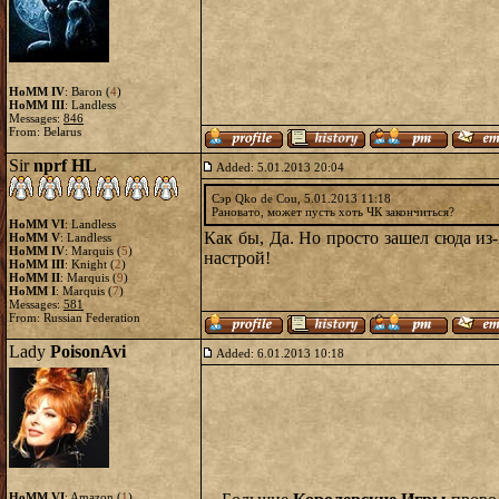
HoMM IV
: Baron (
4
)
HoMM III
: Landless
Messages:
846
From: Belarus
Sir
nprf HL
Added: 5.01.2013 20:04
Сэр Qko de Cou, 5.01.2013 11:18
Рановато, может пусть хоть ЧК закончиться?
HoMM VI
: Landless
Как бы, Да. Но просто зашел сюда из
HoMM V
: Landless
HoMM IV
: Marquis (
5
)
настрой!
HoMM III
: Knight (
2
)
HoMM II
: Marquis (
9
)
HoMM I
: Marquis (
7
)
Messages:
581
From: Russian Federation
Lady
PoisonAvi
Added: 6.01.2013 10:18
HoMM VI
: Amazon (
1
)