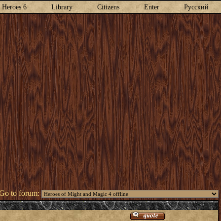
Heroes 6
Library
Citizens
Enter
Русский
Go to forum: