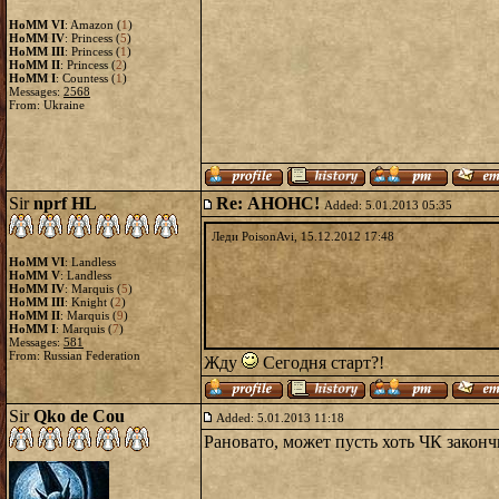
HoMM VI
: Amazon (
1
)
HoMM IV
: Princess (
5
)
HoMM III
: Princess (
1
)
HoMM II
: Princess (
2
)
HoMM I
: Countess (
1
)
Messages:
2568
From: Ukraine
Sir
nprf HL
Re: АНОНС!
Added: 5.01.2013 05:35
Леди PoisonAvi, 15.12.2012 17:48
HoMM VI
: Landless
HoMM V
: Landless
HoMM IV
: Marquis (
5
)
HoMM III
: Knight (
2
)
HoMM II
: Marquis (
9
)
HoMM I
: Marquis (
7
)
Messages:
581
From: Russian Federation
Жду
Сегодня старт?!
Sir
Qko de Cou
Added: 5.01.2013 11:18
Рановато, может пусть хоть ЧК законч