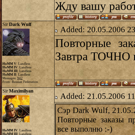
Жду вашу работ
Sir
Dark Wulf
Added: 20.05.2006 2
Повторные зак
Завтра ТОЧНО в
HoMM V
: Landless
HoMM IV
: Landless
HoMM III
: Landless
HoMM II
: Landless
Messages:
942
From: Russian Federation
Sir
Maximilyan
Added: 21.05.2006 11
Сэр Dark Wulf, 21.05.
Повторные заказы п
все выполню :-)
HoMM IV
: Landless
HoMM III
: Landless