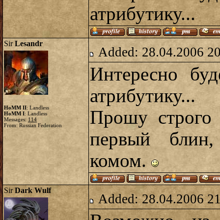
атрибутику...
Sir
Lesandr
Added: 28.04.2006 2
Интересно буд
атрибутику...
HoMM II
: Landless
Прошу строго 
HoMM I
: Landless
Messages:
114
From: Russian Federation
первый блин,
комом.
Sir
Dark Wulf
Added: 28.04.2006 2