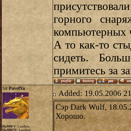
присутствовал
горного снаря
компьютерных ч
А то как-то сты
сидеть. Боль
примитесь за за
Sir
PavelYa
Added: 19.05.2006 2
Сэр Dark Wulf, 18.05.
Хорошо.
HoMM V
: Landless
HoMM IV
: Landless