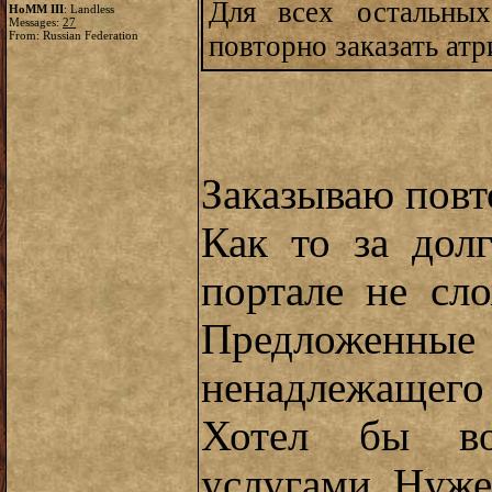
Для всех остальных
HoMM III
: Landless
Messages:
27
From: Russian Federation
повторно заказать атр
Заказываю повт
Как то за дол
портале не сло
Предложенны
ненадлежащего 
Хотел бы вос
услугами. Нуже