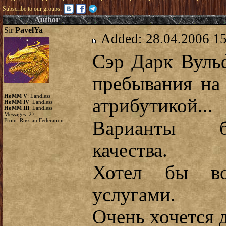
Subscribe to our groups:
Author
Sir
PavelYa
Added: 28.04.2006 1
Сэр Дарк Вульф
пребывания на
HoMM V
: Landless
атрибутикой.
HoMM IV
: Landless
HoMM III
: Landless
Messages:
27
From: Russian Federation
Варианты б
качества.
Хотел бы вос
услугами.
Очень хочется 