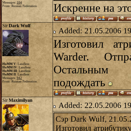
Messages:
104
Искренне на эт
From: Russian Federation
Sir
Dark Wulf
Added: 21.05.2006 1
Изготовил ат
Warder. Отпр
HoMM V
: Landless
Остальным 
HoMM IV
: Landless
HoMM III
: Landless
HoMM II
: Landless
Messages:
942
подождать
From: Russian Federation
Sir
Maximilyan
Added: 22.05.2006 1
Сэр Dark Wulf, 21.05.
Изготовил атрибутику