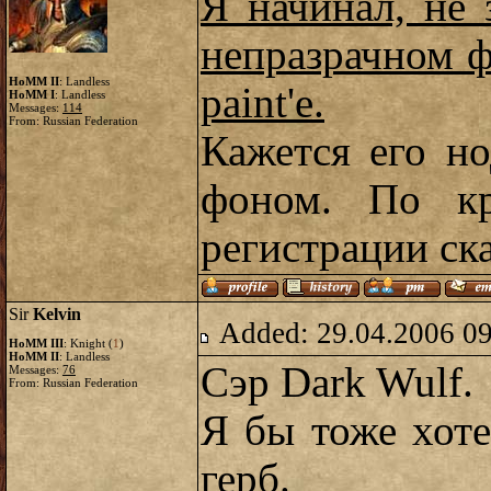
Я начинал, не 
непразрачном фо
HoMM II
: Landless
paint'e.
HoMM I
: Landless
Messages:
114
From: Russian Federation
Кажется его н
фоном. По кр
регистрации ска
Sir
Kelvin
Added: 29.04.2006 0
HoMM III
: Knight (
1
)
HoMM II
: Landless
Сэр Dark Wulf.
Messages:
76
From: Russian Federation
Я бы тоже хоте
герб.