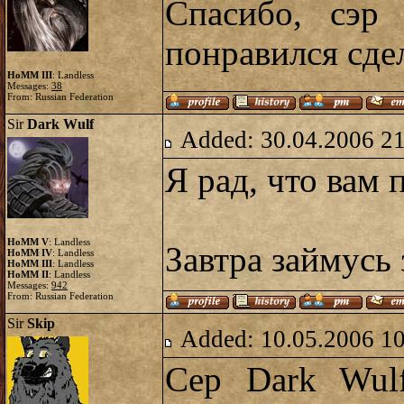
Спасибо, сэр
понравился сде
HoMM III
: Landless
Messages:
38
From: Russian Federation
Sir
Dark Wulf
Added: 30.04.2006 2
Я рад, что вам
HoMM V
: Landless
Завтра займусь 
HoMM IV
: Landless
HoMM III
: Landless
HoMM II
: Landless
Messages:
942
From: Russian Federation
Sir
Skip
Added: 10.05.2006 1
Сер Dark Wul