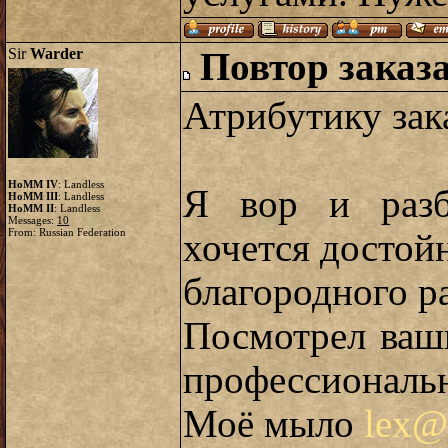
Sir
Warder
Повтор заказ
Атрибутику зак
HoMM IV
: Landless
Я вор и разб
HoMM III
: Landless
HoMM II
: Landless
Messages:
10
From: Russian Federation
хочется достой
благородного р
Посмотрел ваш
профессиональ
Моё мыло
lex@