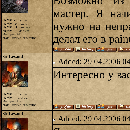
Возможно из 
мастер. Я нач
HoMM V
: Landless
нужно на непр
HoMM IV
: Landless
HoMM III
: Landless
HoMM II
: Landless
Messages:
942
делал его в pain
From: Russian Federation
Sir
Lesandr
Added: 29.04.2006 0
Интересно у ва
HoMM II
: Landless
HoMM I
: Landless
Messages:
114
From: Russian Federation
Sir
Lesandr
Added: 29.04.2006 0