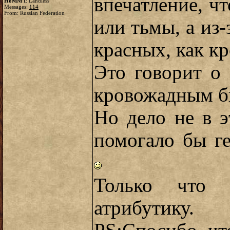
впечатление, чт
HoMM I
: Landless
Messages:
114
From: Russian Federation
или тьмы, а из-
красных, как кр
Это говорит о
кровожадным бы
Но дело не в э
помогало бы ге
Только что о
атрибутику.