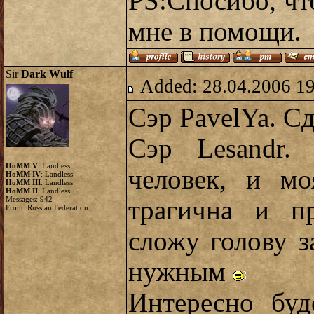
PS:Спосибо, чт
мне в помощи.
Sir
Dark Wulf
Added: 28.04.2006 1
Сэр PavelYa. С
Сэр Lesandr.
HoMM V
: Landless
человек, и мо
HoMM IV
: Landless
HoMM III
: Landless
HoMM II
: Landless
Messages:
942
трагична и п
From: Russian Federation
сложу голову з
нужным
Интересно буд