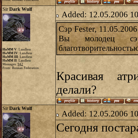
Sir
Dark Wulf
Added: 12.05.2006 1
Сэр Fester, 11.05.2006
Вы молодец сэ
благотворительность
HoMM V
: Landless
HoMM IV
: Landless
HoMM III
: Landless
HoMM II
: Landless
Messages:
942
From: Russian Federation
Красивая атр
делали?
Sir
Dark Wulf
Added: 12.05.2006 1
Сегодня постар