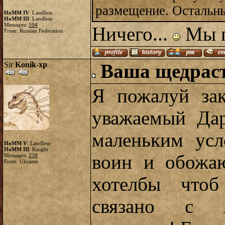
размещение. Остальн
HoMM IV
: Landless
HoMM III
: Landless
Messages:
104
Ничего...
Мы п
From: Russian Federation
Sir
Konik-xp
Ваша щедрас
Я пожалуй зак
уважаемый Да
маленьким усл
HoMM V
: Landless
HoMM III
: Knight
воин и обожа
Messages:
238
From: Ukraine
хотелбы чтоб
связано с Я