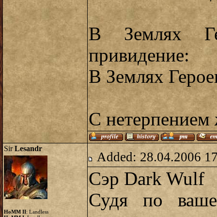
В Землях Ге
привидение:
В Землях Герое
С нетерпением
Sir
Lesandr
Added: 28.04.2006 1
Сэр Dark Wulf
Судя по ваше
HoMM II
: Landless