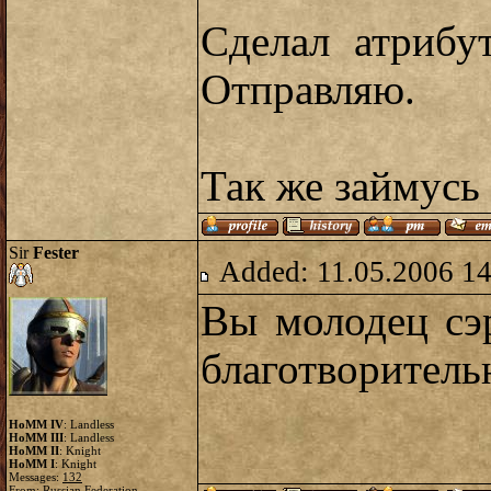
Сделал атрибу
Отправляю.
Так же займусь
Sir
Fester
Added: 11.05.2006 14
Вы молодец сэ
благотворител
HoMM IV
: Landless
HoMM III
: Landless
HoMM II
: Knight
HoMM I
: Knight
Messages:
132
From: Russian Federation