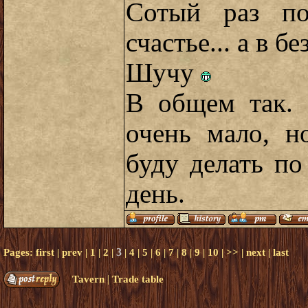
Сотый раз по
счастье... а в 
Шучу
В общем так. 
очень мало, н
буду делать по
день.
3
Pages:
first
|
prev
|
1
|
2
|
|
4
|
5
|
6
|
7
|
8
|
9
|
10
|
>>
|
next
|
last
|
Tavern
Trade table