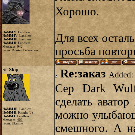
Хорошо.
HoMM V
: Landless
Для всех осталь
HoMM IV
: Landless
HoMM III
: Landless
HoMM II
: Landless
Messages:
942
просьба повторн
From: Russian Federation
Sir
Skip
Re:заказ
Added:
Сер Dark Wul
сделать аватор 
HoMM III
: Landless
можно улыбающ
HoMM II
: Knight (
2
)
HoMM I
: Landless
Messages:
400
From: Ukraine
смешного. А н