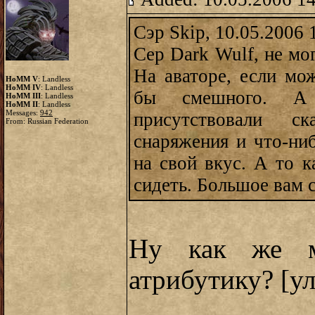
Сэр Skip, 10.05.2006 
Сер Dark Wulf, не мог
На аваторе, если мо
HoMM V
: Landless
HoMM IV
: Landless
бы смешного. А 
HoMM III
: Landless
HoMM II
: Landless
Messages:
942
присутствовали с
From: Russian Federation
снаряжения и что-ни
на свой вкус. А то к
сидеть. Большое вам с
Ну как же м
атрибутику? [у