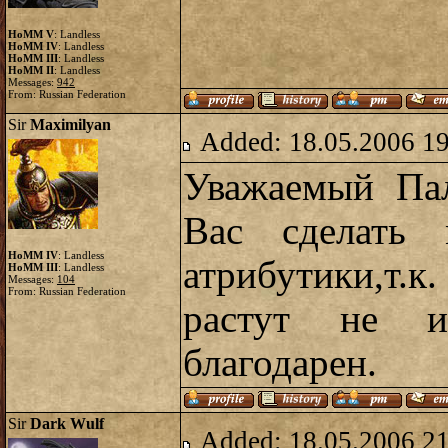
HoMM V
: Landless
HoMM IV
: Landless
HoMM III
: Landless
HoMM II
: Landless
Messages:
942
From: Russian Federation
Sir
Maximilyan
Added: 18.05.2006 1
Уважаемый Па
Вас сделать 
HoMM IV
: Landless
атрибутики,т
HoMM III
: Landless
Messages:
104
From: Russian Federation
растут не из
благодарен.
Sir
Dark Wulf
Added: 18.05.2006 2