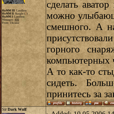
сделать аватор 
HoMM III
: Landless
можно улыбающ
HoMM II
: Knight (
2
)
HoMM I
: Landless
Messages:
400
From: Ukraine
смешного. А н
присутствовал
горного снаря
компьютерных ч
А то как-то сты
сидеть. Боль
принитесь за за
Sir
Dark Wulf
Added: 10.05.2006 1