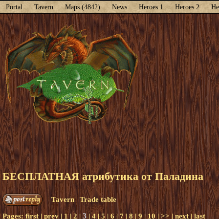
Portal
Tavern
Maps (4842)
News
Heroes 1
Heroes 2
He
БЕСПЛАТНАЯ атрибутика от Паладина
|
Tavern
Trade table
3
Pages:
first
|
prev
|
1
|
2
|
|
4
|
5
|
6
|
7
|
8
|
9
|
10
|
>>
|
next
|
last