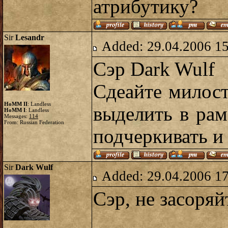
атрибутику?
Sir
Lesandr
Added: 29.04.2006 1
Сэр Dark Wulf
Сдеайте милост
HoMM II
: Landless
выделить в рамо
HoMM I
: Landless
Messages:
114
From: Russian Federation
подчеркивать и
Sir
Dark Wulf
Added: 29.04.2006 1
Сэр, не засоряй