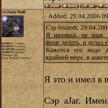
Sir
Dark Wulf
Added: 29.04.2006 0
Сэр lesandr, 29.04.20
Я начинал, не зная,
фоне делать, и делал ег
HoMM V
: Landless
HoMM IV
: Landless
Кажется его нодо 
HoMM III
: Landless
HoMM II
: Landless
Messages:
942
крайней мере, в анкет
From: Russian Federation
Я это и имел в 
Сэр aJar. Име