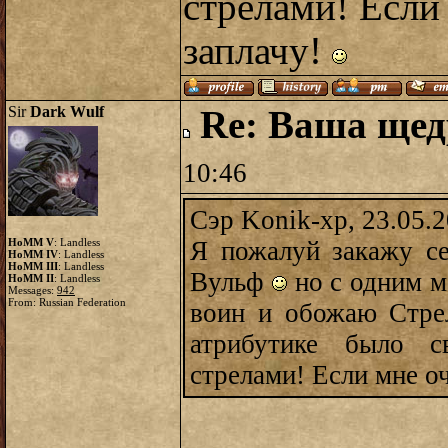
стрелами! Если
заплачу!
Sir
Dark Wulf
Re: Ваша щед
10:46
Сэр Konik-xp, 23.05.
HoMM V
: Landless
Я пожалуй закажу с
HoMM IV
: Landless
HoMM III
: Landless
Вульф
но с одним м
HoMM II
: Landless
Messages:
942
From: Russian Federation
воин и обожаю Стр
атрибутике было с
стрелами! Если мне о