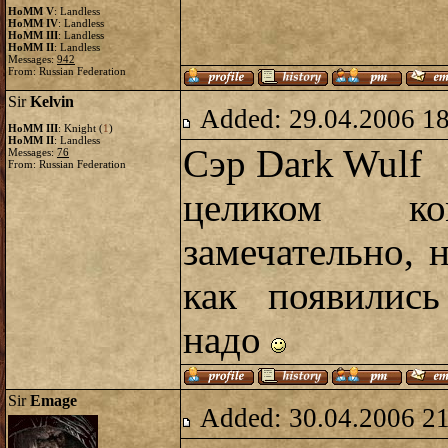
HoMM V
: Landless
HoMM IV
: Landless
HoMM III
: Landless
HoMM II
: Landless
Messages:
942
From: Russian Federation
Sir
Kelvin
Added: 29.04.2006 1
HoMM III
: Knight (
1
)
HoMM II
: Landless
Сэр Dark Wulf
Messages:
76
From: Russian Federation
целиком к
замечательно, 
как появились
надо
Sir
Emage
Added: 30.04.2006 2