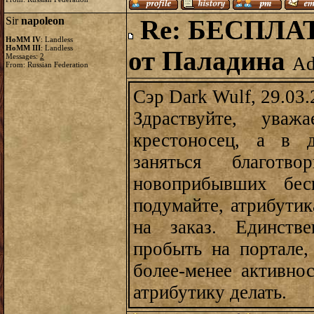
Sir
napoleon
Re: БЕСПЛАТ
HoMM IV
: Landless
HoMM III
: Landless
от Паладина
Messages:
2
Ad
From: Russian Federation
Сэр Dark Wulf, 29.03.
Здраствуйте, ув
крестоносец, а в 
заняться благотв
новоприбывших бес
подумайте, атрибутик
на заказ. Единств
пробыть на портале,
более-менее активнос
атрибутику делать.