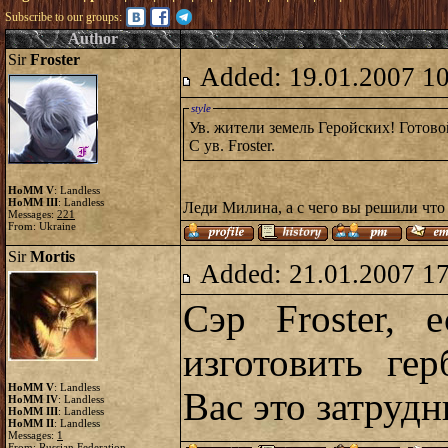
Subscribe to our groups:
Author
Sir
Froster
Added: 19.01.2007 1
style
Ув. жители земель Геройских! Готовой
С ув. Froster.
HoMM V
: Landless
HoMM III
: Landless
Леди Милина, а с чего вы решили что 
Messages:
221
From: Ukraine
Sir
Mortis
Added: 21.01.2007 1
Сэр Froster, 
изготовить ге
HoMM V
: Landless
Вас это затрудн
HoMM IV
: Landless
HoMM III
: Landless
HoMM II
: Landless
Messages:
1
From: Russian Federation