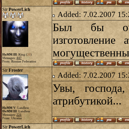
Sir
PowerLich
Added: 7.02.2007 15:
Был бы оче
изготовление 
могущественны
HoMM III
: King (
20
)
Messages:
447
From: Russian Federation
Sir
Froster
Added: 7.02.2007 15:
Увы, господа
атрибутикой...
HoMM V
: Landless
HoMM III
: Landless
Messages:
221
From: Ukraine
Sir
PowerLich