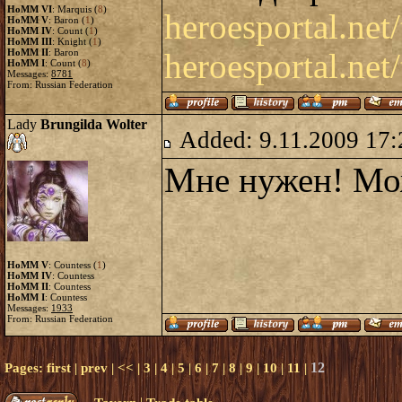
HoMM VI
: Marquis (
8
)
heroesportal.net
HoMM V
: Baron (
1
)
HoMM IV
: Count (
1
)
HoMM III
: Knight (
1
)
HoMM II
: Baron
heroesportal.net
HoMM I
: Count (
8
)
Messages:
8781
From: Russian Federation
Lady
Brungilda Wolter
Added: 9.11.2009 17:
Мне нужен! Мо
HoMM V
: Countess (
1
)
HoMM IV
: Countess
HoMM II
: Countess
HoMM I
: Countess
Messages:
1933
From: Russian Federation
12
Pages:
first
|
prev
|
<<
|
3
|
4
|
5
|
6
|
7
|
8
|
9
|
10
|
11
|