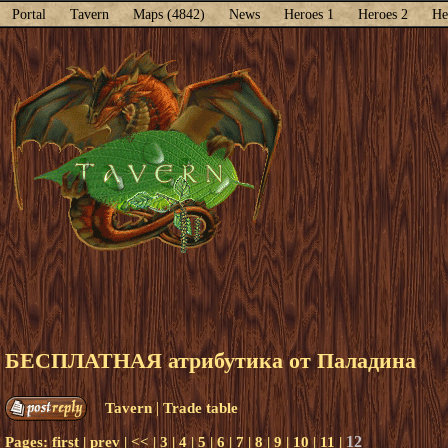
Portal
Tavern
Maps (4842)
News
Heroes 1
Heroes 2
He
БЕСПЛАТНАЯ атрибутика от Паладина
|
Tavern
Trade table
12
Pages:
first
|
prev
|
<<
|
3
|
4
|
5
|
6
|
7
|
8
|
9
|
10
|
11
|