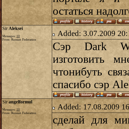
остаться надолг
Sir
Aleksei
Added: 3.07.2009 20:
Messages:
10
From: Russian Federation
Сэр Dark W
изготовить мн
чтонибуть свя
спасибо сэр Ale
Sir
angelformul
Added: 17.08.2009 1
Messages:
10
From: Russian Federation
сделай для ми