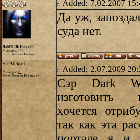
Added: 7.02.2007 15:
Да уж, запоздал
суда нет.
HoMM III
: King (
20
)
Messages:
447
From: Russian Federation
Sir
Aleksei
Added: 2.07.2009 20:
Messages:
10
From: Russian Federation
Сэр Dark W
изготовить 
хочется отриб
так как эта ра
портале я и 