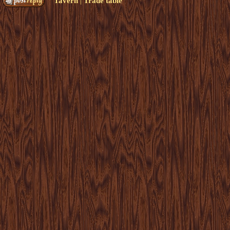
|
Tavern
Trade table