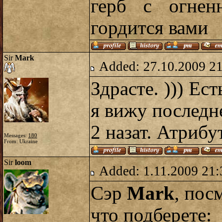
герб с огне
гордится вами
Sir
Mark
Added: 27.10.2009 2
Здрасте. ))) Ес
я вижу последн
2 назат. Атрибу
Messages:
180
From: Ukraine
Sir
loom
Added: 1.11.2009 21:
Сэр
Mark
, пос
что подберете: