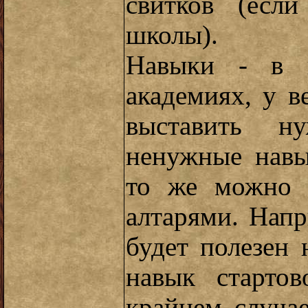
свитков (есл
школы).
Навыки - в ш
академиях, у в
выставить н
ненужные навы
то же можно 
алтарями. Нап
будет полезен
навык старто
крайнем случа