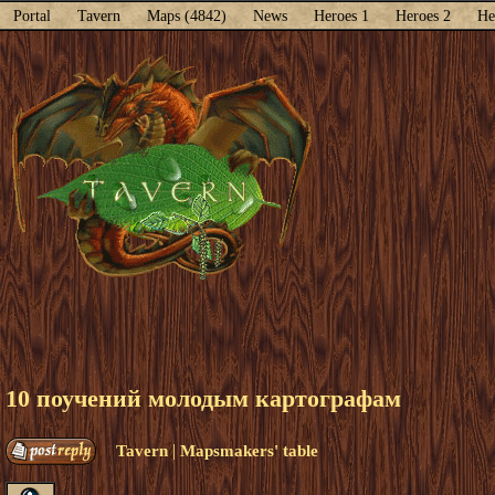
Portal
Tavern
Maps (4842)
News
Heroes 1
Heroes 2
He
10 поучений молодым картографам
|
Tavern
Mapsmakers' table