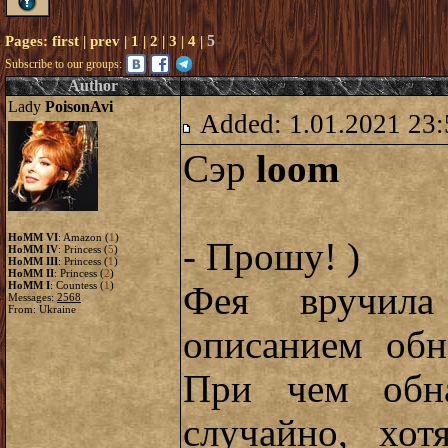
5
Pages:
first
|
prev
|
1
|
2
|
3
|
4
|
Subscribe to our groups:
Author
Lady
PoisonAvi
Added: 1.01.2021 23:
Сэр
loom
HoMM VI
: Amazon (
1
)
- Прошу! )
HoMM IV
: Princess (
5
)
HoMM III
: Princess (
1
)
HoMM II
: Princess (
2
)
HoMM I
: Countess (
1
)
Фея вручила
Messages:
2568
From: Ukraine
описанием об
При чем обна
случайно, хот