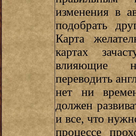
изменения в а
подобрать дру
Карта желател
картах зачас
влияющие н
переводить анг
нет ни време
должен развива
и все, что нужн
процессе прох