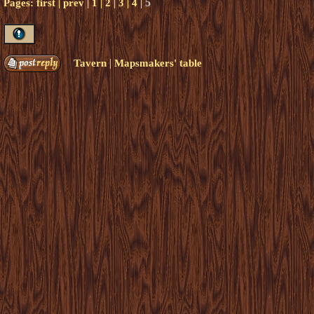
5
Pages:
first
|
prev
|
1
|
2
|
3
|
4
|
|
Tavern
Mapsmakers' table