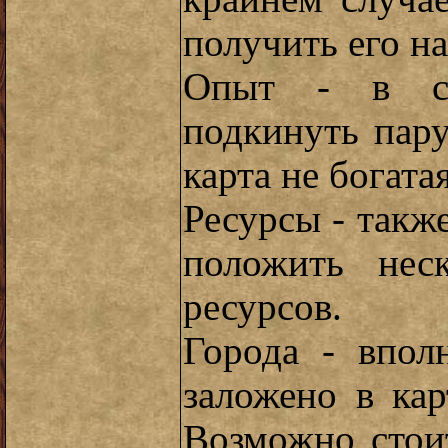
получить его на
Опыт - в ст
подкинуть пар
карта не богатая
Ресурсы - такж
положить нес
ресурсов.
Города - впол
заложено в ка
Возможно стои