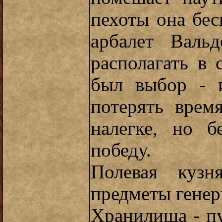
пехоты она бес
арбалет Валь
располагать в 
был выбор - и
потерять врем
налегке, но 
победу.
Полевая куз
предметы генер
Хранилища - п