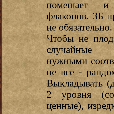
помешает и
флаконов. ЗБ п
не обязательно.
Чтобы не плод
случайные 
нужными соотв
не все - рандо
Выкладывать (д
2 уровня (с
ценные), изред