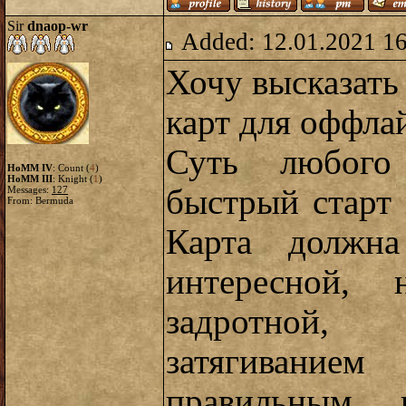
Sir
dnaop-wr
Added: 12.01.2021 1
Хочу высказать
карт для оффла
Суть любого
HoMM IV
: Count (
4
)
HoMM III
: Knight (
1
)
быстрый старт
Messages:
127
From: Bermuda
Карта должн
интересной,
задротной,
затягивание
правильным в