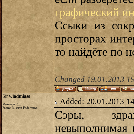
графический и
Ссыки из сок
просторах инте
то найдёте по н
Changed 19.01.2013 19
Sir
wladmiass
Added: 20.01.2013 14
Messages:
13
From: Russian Federation
Сэры, здрав
невыполнимая (