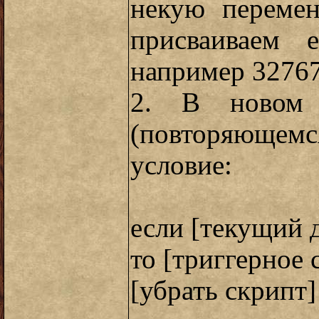
некую перемен
присваиваем 
например 3276
2. В новом 
(повторяющем
условие:
если [текущий д
то [триггерное 
[убрать скрипт]