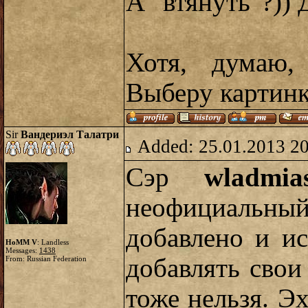
А "втянуть"?))
Хотя, думаю,
Выберу картин
Sir
Вандериэл Талатри
Added: 25.01.2013 2
Сэр
wladmia
неофициальный
добавлено и ис
HoMM V
: Landless
Messages:
1438
добавлять свои
From: Russian Federation
тоже нельзя. Эх