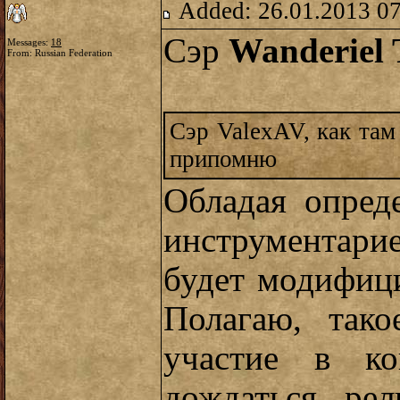
Added: 26.01.2013 0
Сэр
Wanderiel 
Messages:
18
From: Russian Federation
Сэр ValexAV, как там
припомню
Обладая опред
инструментари
будет модифиц
Полагаю, так
участие в ко
дождаться рел