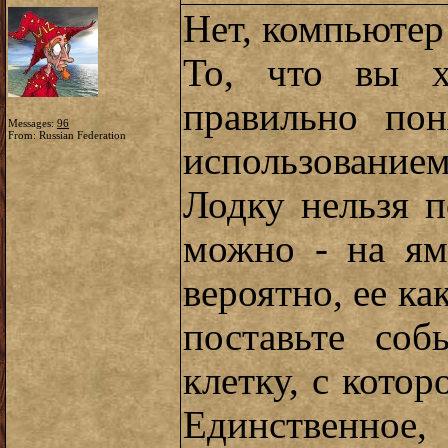
Нет, компьютер 
То, что вы х
правильно пон
Messages:
96
From: Russian Federation
использованием
Лодку нельзя п
можно - на ям
вероятно, ее ка
поставьте со
клетку, с котор
Единственн