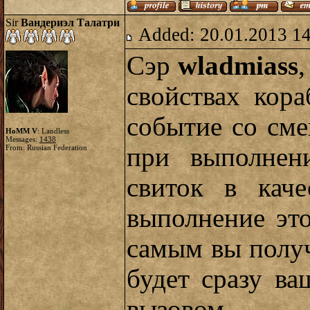
Sir
Вандериэл Талатри
Added: 20.01.2013 1
Сэр
wladmiass
,
свойствах кора
событие со сме
HoMM V
: Landless
Messages:
1438
при выполнени
From: Russian Federation
свиток в каче
выполнение это
самым вы получ
будет сразу ва
вызовом.