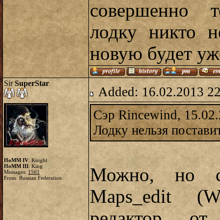
совершенно т
лодку никто н
новую будет уже
Sir
SuperStar
Added: 16.02.2013 2
Сэр Rincewind, 15.02
Лодку нельзя поставит
HoMM IV
: Knight
HoMM III
: King
Можно, но с
Messages:
1561
From: Russian Federation
Maps_edit (W
редактор 