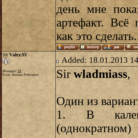
день мне пока
артефакт. Всё
как это сделать.
Sir
ValexAV
Added: 18.01.2013 1
Sir
wladmiass
,
Messages:
18
From: Russian Federation
Один из вариан
1. В кален
(однократном)