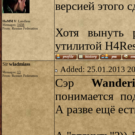
версией этого с
HoMM V
: Landless
Messages:
1438
Хотя вынуть 
From: Russian Federation
утилитой H4Re
Sir
wladmiass
Added: 25.01.2013 2
Messages:
13
From: Russian Federation
Сэр
Wanderi
понимается по
А разве ещё ест