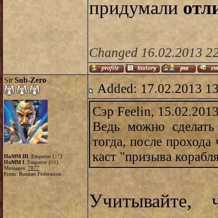
придумали
отл
Changed 16.02.2013 22
Sir
Sub-Zero
Added: 17.02.2013 1
Сэр Feelin, 15.02.201
Ведь можно сделать
тогда, после прохода 
каст "призыва корабл
HoMM III
: Emperor (
27
)
HoMM I
: Emperor (
69
)
Messages:
7077
From: Russian Federation
Учитывайте, 