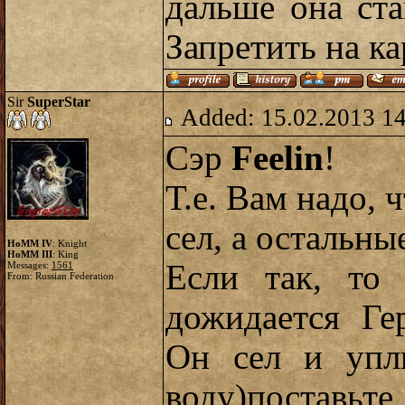
дальше она ст
Запретить на ка
Sir
SuperStar
Added: 15.02.2013 1
Сэр
Feelin
!
Т.е. Вам надо, 
сел, а остальны
HoMM IV
: Knight
HoMM III
: King
Если так, то 
Messages:
1561
From: Russian Federation
дожидается Ге
Он сел и упл
воду)постав