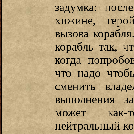
задумка: посл
хижине, геро
вызова корабля
корабль так, ч
когда попробов
что надо чтоб
сменить владе
выполнения з
может как-
нейтральный ко