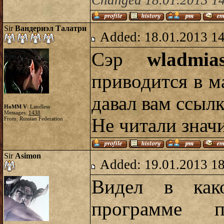
Changed 18.01.2013 14
Sir
Вандериэл Талатри
Added: 18.01.2013 1
Сэр
wladmia
приводится в м
давал вам ссыл
HoMM V
: Landless
Messages:
1438
Не читали значи
From: Russian Federation
Sir
Asimon
Added: 19.01.2013 1
Видел в как
программе п