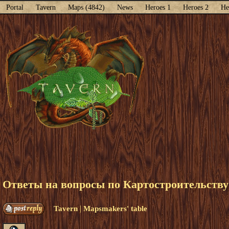
Portal
Tavern
Maps (4842)
News
Heroes 1
Heroes 2
He
Ответы на вопросы по Картостроительству
|
Tavern
Mapsmakers' table