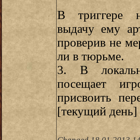
В триггере н
выдачу ему ар
проверив не ме
ли в тюрьме.
3. В локальн
посещает игр
присвоить пер
[текущий день]