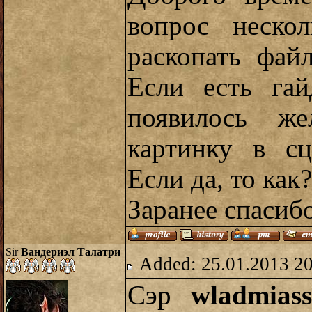
вопрос неско
раскопать фа
Если есть га
появилось же
картинку в сц
Если да, то как?
Заранее спасибо
Sir
Вандериэл Талатри
Added: 25.01.2013 2
Сэр
wladmiass