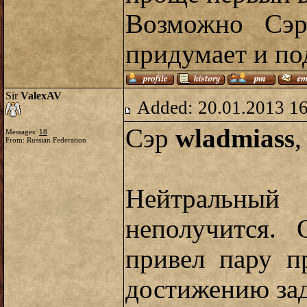
Возможно С
придумает и по
Sir
ValexAV
Added: 20.01.2013 1
Сэр
wladmiass
,
Messages:
18
From: Russian Federation
Нейтральны
неполучится.
привел пару п
достижению за