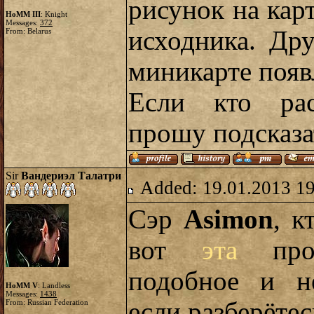
рисунок на кар
HoMM III
: Knight
Messages:
372
исходника. Др
From: Belarus
миникарте появ
Если кто рас
прошу подсказа
Sir
Вандериэл Талатри
Added: 19.01.2013 1
Сэр
Asimon
, к
вот
эта
прог
подобное и не
HoMM V
: Landless
Messages:
1438
если разберёте
From: Russian Federation