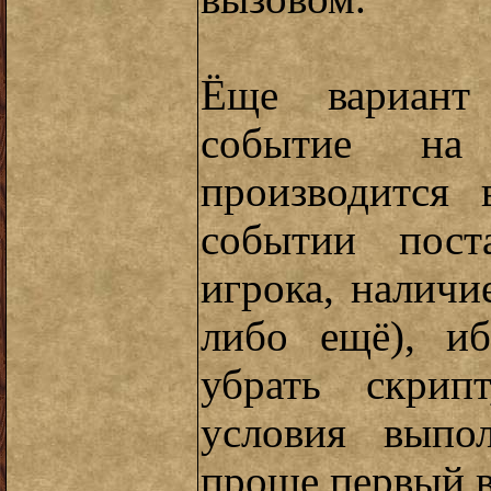
Ёще вариант 
событие на
производится 
событии пост
игрока, наличи
либо ещё), и
убрать скрип
условия выпо
проще первый в