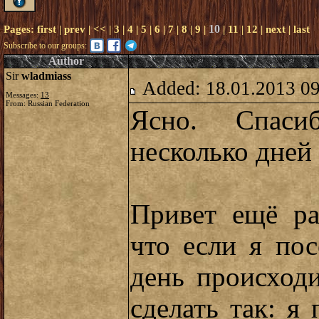
10
Pages:
first
|
prev
|
<<
|
3
|
4
|
5
|
6
|
7
|
8
|
9
|
|
11
|
12
|
next
|
last
Subscribe to our groups:
Author
Sir
wladmiass
Added: 18.01.2013 0
Messages:
13
From: Russian Federation
Ясно. Спаси
несколько дней 
Привет ещё ра
что если я по
день происход
сделать так: я