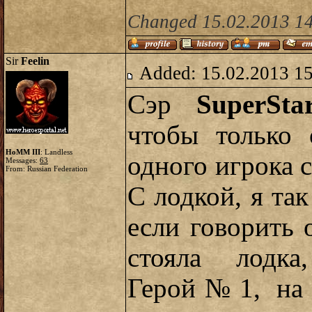
Changed 15.02.2013 14
Sir
Feelin
Added: 15.02.2013 1
Сэр
SuperSta
чтобы только 
HoMM III
: Landless
одного игрока с
Messages:
63
From: Russian Federation
С лодкой, я так
если говорить о
стояла лодк
Герой№1, на 