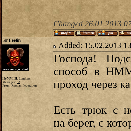
Changed 26.01.2013 07
Sir
Feelin
Added: 15.02.2013 1
Господа! Подс
способ в HMM
HoMM III
: Landless
проход через ка
Messages:
63
From: Russian Federation
Есть трюк с н
на берег, с кот